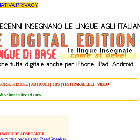
ATIVA PRIVACY
SORSE SFIZIOSE
|
ARTICOLI
|
TIPS
|
TESTI PARALLELI
|
VIDEO
di valute in lire ed euro
N WITH READSPEAKER