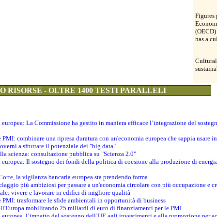
Figures 
Economi
(OECD) 
has a cu
Cultural
sustain
 RISORSE - OLTRE 1400 TESTI PARALLELI
ti europea: La Commissione ha gestito in maniera efficace l’integrazione del sosteg
le PMI: combinare una ripresa duratura con un'economia europea che sappia usare in 
verni a sfruttare il potenziale dei "big data"
della scienza: consultazione pubblica su "Scienza 2.0"
i europea: Il sostegno dei fondi della politica di coesione alla produzione di energi
 Corte, la vigilanza bancaria europea sta prendendo forma
iclaggio più ambiziosi per passare a un'economia circolare con più occupazione e cr
le: vivere e lavorare in edifici di migliore qualità
e PMI: trasformare le sfide ambientali in opportunità di business
ell'Europa mobilitando 25 miliardi di euro di finanziamenti per le PMI
 europea, l’impatto del sostegno dell’UE agli investimenti e alla promozione per ac