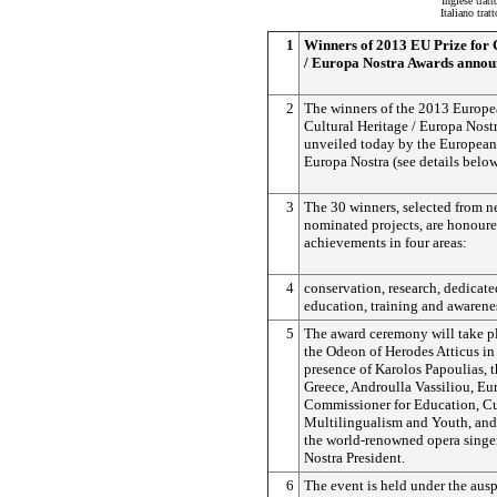
Inglese trat
Italiano tra
1
Winners of 2013 EU Prize for 
/ Europa Nostra Awards anno
2
The winners of the 2013 Europe
Cultural Heritage / Europa Nost
unveiled today by the Europea
Europa Nostra (see details below
3
The 30 winners, selected from n
nominated projects, are honoured
achievements in four areas:
4
conservation, research, dedicate
education, training and awarenes
5
The award ceremony will take pl
the Odeon of Herodes Atticus in 
presence of Karolos Papoulias, t
Greece, Androulla Vassiliou, E
Commissioner for Education, Cu
Multilingualism and Youth, an
the world-renowned opera singe
Nostra President.
6
The event is held under the ausp