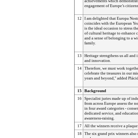
achievements which demonstrate
engagement of Europe’s citizen
12
I am delighted that Europa Nost
coincides with the European Yea
is the ideal occasion to stress t
of cultural heritage to enhance c
and a sense of belonging to a w
family.
13
Heritage strengthens us all and i
and innovation.
14
Therefore, we must work togethe
celebrate the treasures in our mi
years and beyond," added Plác
15
Background
16
Specialist juries made up of in
from across Europe assess the n
in four award categories - conser
dedicated service, and education
awareness-raising.
17
All the winners receive a plaque
18
The six grand prix winners also