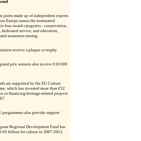
ound
st juries made up of independent experts
oss Europe assess the nominated
 in four award categories - conservation,
, dedicated service, and education,
 and awareness-raising.
winners receive a plaque or trophy.
grand prix winners also receive €10 000
rds are supported by the EU Culture
me, which has invested more than €32
in co-financing heritage-related projects
007.
U programmes also provide support:
opean Regional Development Fund has
d €6 billion for culture in 2007-2013.