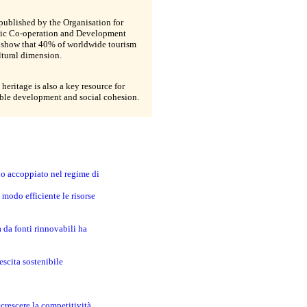
published by the Organisation for
c Co-operation and Development
show that 40% of worldwide tourism
ltural dimension.
 heritage is also a key resource for
able development and social cohesion.
no accoppiato nel regime di
modo efficiente le risorse
a da fonti rinnovabili ha
escita sostenibile
crescere la competitività