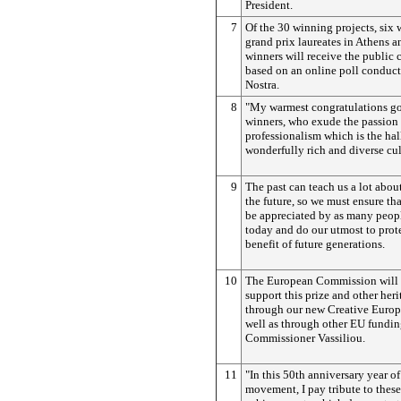
President.
7
Of the 30 winning projects, six 
grand prix laureates in Athens a
winners will receive the public 
based on an online poll conduc
Nostra.
8
"My warmest congratulations go 
winners, who exude the passion
professionalism which is the ha
wonderfully rich and diverse cul
9
The past can teach us a lot abou
the future, so we must ensure th
be appreciated by as many peopl
today and do our utmost to protec
benefit of future generations.
10
The European Commission will 
support this prize and other heri
through our new Creative Europ
well as through other EU fundin
Commissioner Vassiliou.
11
"In this 50th anniversary year 
movement, I pay tribute to thes