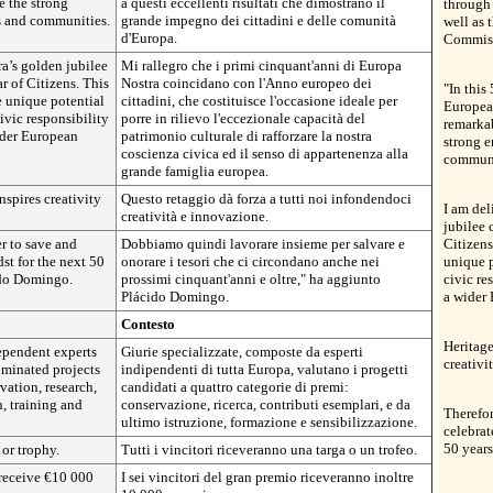
 the strong
a questi eccellenti risultati che dimostrano il
through
s and communities.
grande impegno dei cittadini e delle comunità
well as 
d'Europa.
Commiss
ra’s golden jubilee
Mi rallegro che i primi cinquant'anni di Europa
r of Citizens. This
Nostra coincidano con l'Anno europeo dei
"In this
he unique potential
cittadini, che costituisce l'occasione ideale per
European
ivic responsibility
porre in rilievo l'eccezionale capacità del
remarka
ider European
patrimonio culturale di rafforzare la nostra
strong e
coscienza civica ed il senso di appartenenza alla
communi
grande famiglia europea.
nspires creativity
Questo retaggio dà forza a tutti noi infondendoci
I am del
creatività e innovazione.
jubilee 
r to save and
Dobbiamo quindi lavorare insieme per salvare e
Citizens
dst for the next 50
onorare i tesori che ci circondano anche nei
unique p
ido Domingo.
prossimi cinquant'anni e oltre," ha aggiunto
civic re
Plácido Domingo.
a wider 
Contesto
Heritage
dependent experts
Giurie specializzate, composte da esperti
creativi
ominated projects
indipendenti di tutta Europa, valutano i progetti
vation, research,
candidati a quattro categorie di premi:
, training and
conservazione, ricerca, contributi esemplari, e da
Therefor
ultimo istruzione, formazione e sensibilizzazione.
celebrat
50 year
 or trophy.
Tutti i vincitori riceveranno una targa o un trofeo.
 receive €10 000
I sei vincitori del gran premio riceveranno inoltre