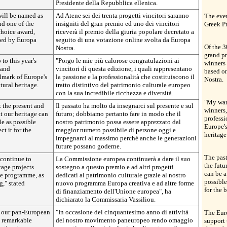
Presidente della Repubblica ellenica.
will be named as
Ad Atene sei dei trenta progetti vincitori saranno
The even
nd one of the
insigniti del gran premio ed uno dei vincitori
Greek Pr
choice award,
riceverà il premio della giuria popolare decretato a
ted by Europa
seguito di una votazione online svolta da Europa
Of the 3
Nostra.
grand pr
to this year's
"Porgo le mie più calorose congratulazioni ai
winners 
 and
vincitori di questa edizione, i quali rappresentano
based o
llmark of Europe's
la passione e la professionalità che costituiscono il
Nostra.
tural heritage.
tratto distintivo del patrimonio culturale europeo
con la sua incredibile ricchezza e diversità.
"My warm
t the present and
Il passato ha molto da insegnarci sul presente e sul
winners
at our heritage can
futuro; dobbiamo pertanto fare in modo che il
professi
e as possible
nostro patrimonio possa essere apprezzato dal
Europe's
t it for the
maggior numero possibile di persone oggi e
heritage
impegnarci al massimo perché anche le generazioni
future possano goderne.
The past
continue to
La Commissione europea continuerà a dare il suo
the futu
tage projects
sostegno a questo premio e ad altri progetti
can be a
e programme, as
dedicati al patrimonio culturale grazie al nostro
possible
g," stated
nuovo programma Europa creativa e ad altre forme
for the 
di finanziamento dell'Unione europea", ha
dichiarato la Commissaria Vassiliou.
of our pan-European
"In occasione del cinquantesimo anno di attività
The Eur
e remarkable
del nostro movimento paneuropeo rendo omaggio
support 