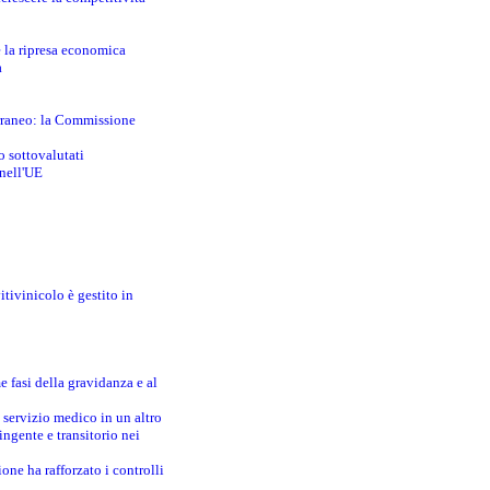
e la ripresa economica
a
erraneo: la Commissione
o sottovalutati
 nell'UE
itivinicolo è gestito in
e fasi della gravidanza e al
 servizio medico in un altro
ingente e transitorio nei
one ha rafforzato i controlli