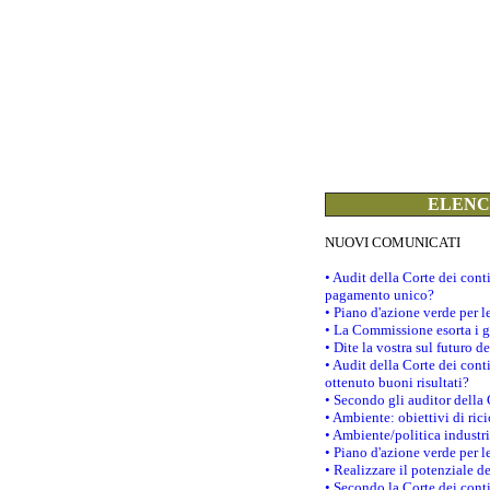
ELENCO
NUOVI COMUNICATI
• Audit della Corte dei con
pagamento unico?
• Piano d'azione verde per 
• La Commissione esorta i go
• Dite la vostra sul futuro 
• Audit della Corte dei cont
ottenuto buoni risultati?
• Secondo gli auditor della
• Ambiente: obiettivi di ric
• Ambiente/politica industria
• Piano d'azione verde per l
• Realizzare il potenziale d
• Secondo la Corte dei conti