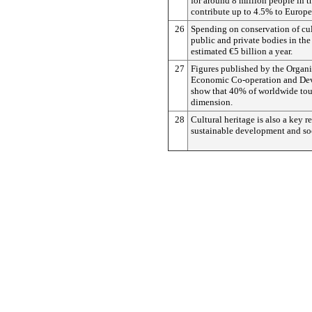
for around 8 million people in 
contribute up to 4.5% to Europe
26
Spending on conservation of cul
public and private bodies in the
estimated €5 billion a year.
27
Figures published by the Organi
Economic Co-operation and D
show that 40% of worldwide tour
dimension.
28
Cultural heritage is also a key r
sustainable development and so