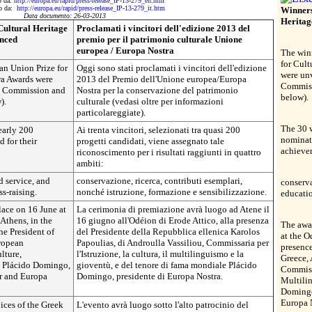
to da:
http://europa.eu/rapid/press-release_IP-13-279_en.htm
tto da:
http://europa.eu/rapid/press-release_IP-13-279_it.htm
Winners
Data documento: 26-03-2013
Heritag
Cultural Heritage
Proclamati i vincitori dell'edizione 2013 del
unced
premio per il patrimonio culturale Unione
europea / Europa Nostra
The win
for Cult
an Union Prize for
Oggi sono stati proclamati i vincitori dell'edizione
were un
ra Awards were
2013 del Premio dell'Unione europea/Europa
Commiss
n Commission and
Nostra per la conservazione del patrimonio
below).
).
culturale (vedasi oltre per informazioni
particolareggiate).
The 30 w
early 200
Ai trenta vincitori, selezionati tra quasi 200
nominate
 for their
progetti candidati, viene assegnato tale
achievem
riconoscimento per i risultati raggiunti in quattro
ambiti:
d service, and
conservazione, ricerca, contributi esemplari,
conserva
s-raising.
nonché istruzione, formazione e sensibilizzazione.
educatio
ace on 16 June at
La cerimonia di premiazione avrà luogo ad Atene il
Athens, in the
16 giugno all'Odéion di Erode Attico, alla presenza
The awa
he President of
del Presidente della Repubblica ellenica Karolos
at the O
uropean
Papoulias, di Androulla Vassiliou, Commissaria per
presence
lture,
l'Istruzione, la cultura, il multilinguismo e la
Greece, 
d Plácido Domingo,
gioventù, e del tenore di fama mondiale Plácido
Commiss
r and Europa
Domingo, presidente di Europa Nostra.
Multili
Domingo
Europa N
ices of the Greek
L'evento avrà luogo sotto l'alto patrocinio del