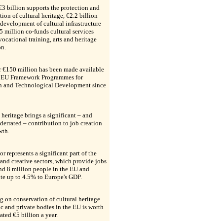
 €3 billion supports the protection and
tion of cultural heritage, €2.2 billion
 development of cultural infrastructure
 million co-funds cultural services
vocational training, arts and heritage
on.
r €150 million has been made available
 EU Framework Programmes for
h and Technological Development since
 heritage brings a significant – and
derrated – contribution to job creation
wth.
or represents a significant part of the
 and creative sectors, which provide jobs
nd 8 million people in the EU and
te up to 4.5% to Europe's GDP.
 on conservation of cultural heritage
c and private bodies in the EU is worth
ated €5 billion a year.