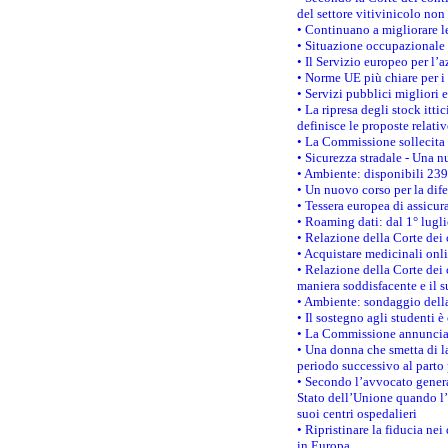
del settore vitivinicolo no
• Continuano a migliorare l
• Situazione occupazionale 
• Il Servizio europeo per l’
• Norme UE più chiare per 
• Servizi pubblici migliori 
• La ripresa degli stock it
definisce le proposte relativ
• La Commissione sollecita 
• Sicurezza stradale - Una 
• Ambiente: disponibili 239
• Un nuovo corso per la dif
• Tessera europea di assicur
• Roaming dati: dal 1° lugli
• Relazione della Corte dei 
• Acquistare medicinali onl
• Relazione della Corte dei 
maniera soddisfacente e il s
• Ambiente: sondaggio della
• Il sostegno agli studenti 
• La Commissione annuncia u
• Una donna che smetta di la
periodo successivo al parto 
• Secondo l’avvocato genera
Stato dell’Unione quando l’i
suoi centri ospedalieri
• Ripristinare la fiducia ne
in Europa