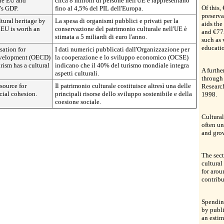
the EU and
circa 8 milioni di persone nell'UE e rappresentano
Of this,
's GDP.
fino al 4,5% del PIL dell'Europa.
preserva
tural heritage by
La spesa di organismi pubblici e privati per la
aids the
 EU is worth an
conservazione del patrimonio culturale nell'UE è
and €775
stimata a 5 miliardi di euro l'anno.
such as 
educati
sation for
I dati numerici pubblicati dall'Organizzazione per
evelopment (OECD)
la cooperazione e lo sviluppo economico (OCSE)
ism has a cultural
indicano che il 40% del turismo mondiale integra
A furthe
aspetti culturali.
through
esource for
Il patrimonio culturale costituisce altresì una delle
Researc
cial cohesion.
principali risorse dello sviluppo sostenibile e della
1998.
coesione sociale.
Cultural
often un
and gro
The sect
cultural
for arou
contribu
Spending
by publi
an estim