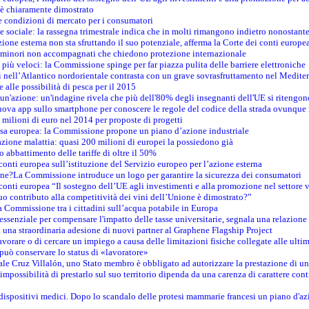
n è chiaramente dimostrato
e condizioni di mercato per i consumatori
e sociale: la rassegna trimestrale indica che in molti rimangono indietro nonostant
azione esterna non sta sfruttando il suo potenziale, afferma la Corte dei conti europe
i minori non accompagnati che chiedono protezione internazionale
e più veloci: la Commissione spinge per far piazza pulita delle barriere elettroniche
tici nell’Atlantico nordorientale contrasta con un grave sovrasfruttamento nel Medit
e alle possibilità di pesca per il 2015
un'azione: un'indagine rivela che più dell'80% degli insegnanti dell'UE si ritengon
nuova app sullo smartphone per conoscere le regole del codice della strada ovunque
 milioni di euro nel 2014 per proposte di progetti
esa europea: la Commissione propone un piano d’azione industriale
azione malattia: quasi 200 milioni di europei la possiedono già
o abbattimento delle tariffe di oltre il 50%
conti europea sull’istituzione del Servizio europeo per l’azione esterna
ine?La Commissione introduce un logo per garantire la sicurezza dei consumatori
conti europea “Il sostegno dell’UE agli investimenti e alla promozione nel settore v
uo contributo alla competitività dei vini dell’Unione è dimostrato?”
 Commissione tra i cittadini sull’acqua potabile in Europa
è essenziale per compensare l'impatto delle tasse universitarie, segnala una relazione
na straordinaria adesione di nuovi partner al Graphene Flagship Project
vorare o di cercare un impiego a causa delle limitazioni fisiche collegate alle ultim
può conservare lo status di «lavoratore»
le Cruz Villalón, uno Stato membro è obbligato ad autorizzare la prestazione di un
mpossibilità di prestarlo sul suo territorio dipenda da una carenza di carattere cont
i dispositivi medici. Dopo lo scandalo delle protesi mammarie francesi un piano d'azi