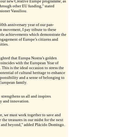
 our new Creative Europe programme, as
through other EU funding," stated
ioner Vassiliou.
 50th anniversary year of our pan-
 movement, I pay tribute to these
ble achievements which demonstrate the
ngagement of Europe’s citizens and
ties.
ighted that Europa Nostra’s golden
coincides with the European Year of
. This is the ideal occasion to stress the
otential of cultural heritage to enhance
sponsibility and a sense of belonging to
European family.
 strengthens us all and inspires
ty and innovation.
e, we must work together to save and
e the treasures in our midst for the next
s and beyond," added Plácido Domingo.