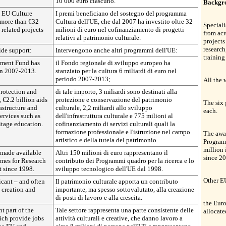
10 000 euro ciascuno.
Backgr
e EU Culture
I premi beneficiano del sostegno del programma
 more than €32
Cultura dell'UE, che dal 2007 ha investito oltre 32
Speciali
-related projects
milioni di euro nel cofinanziamento di progetti
from acr
relativi al patrimonio culturale.
projects
research
de support:
Intervengono anche altri programmi dell'UE:
training
pment Fund has
il Fondo regionale di sviluppo europeo ha
 in 2007-2013.
stanziato per la cultura 6 miliardi di euro nel
periodo 2007-2013;
All the 
protection and
di tale importo, 3 miliardi sono destinati alla
, €2.2 billion aids
protezione e conservazione del patrimonio
The six 
astructure and
culturale, 2,2 miliardi allo sviluppo
each.
ervices such as
dell'infrastruttura culturale e 775 milioni al
ritage education.
cofinanziamento di servizi culturali quali la
formazione professionale e l'istruzione nel campo
The awa
artistico e della tutela del patrimonio.
Program
million 
 made available
Altri 150 milioni di euro rappresentano il
since 2
mes for Research
contributo dei Programmi quadro per la ricerca e lo
 since 1998.
sviluppo tecnologico dell'UE dal 1998.
Other E
icant – and often
Il patrimonio culturale apporta un contributo
 creation and
importante, ma spesso sottovalutato, alla creazione
di posti di lavoro e alla crescita.
the Eur
nt part of the
Tale settore rappresenta una parte consistente delle
allocate
hich provide jobs
attività culturali e creative, che danno lavoro a