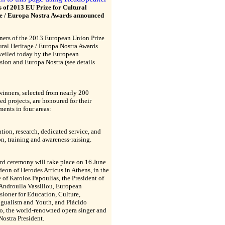
 of 2013 EU Prize for Cultural
e / Europa Nostra Awards announced
ners of the 2013 European Union Prize
ural Heritage / Europa Nostra Awards
veiled today by the European
ion and Europa Nostra (see details
inners, selected from nearly 200
d projects, are honoured for their
ents in four areas:
tion, research, dedicated service, and
n, training and awareness-raising.
rd ceremony will take place on 16 June
deon of Herodes Atticus in Athens, in the
 of Karolos Papoulias, the President of
Androulla Vassiliou, European
ioner for Education, Culture,
ngualism and Youth, and Plácido
, the world-renowned opera singer and
ostra President.