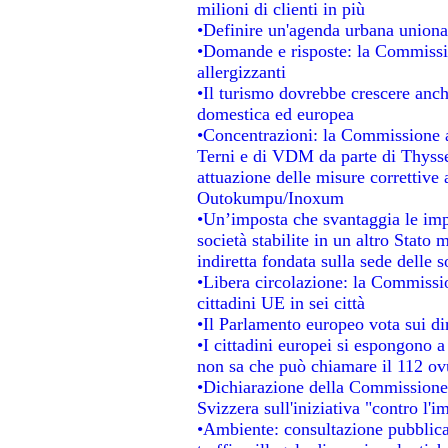
milioni di clienti in più
•Definire un'agenda urbana unional
•Domande e risposte: la Commissio
allergizzanti
•Il turismo dovrebbe crescere anc
domestica ed europea
•Concentrazioni: la Commissione au
Terni e di VDM da parte di Thysse
attuazione delle misure correttive 
Outokumpu/Inoxum
•Un’imposta che svantaggia le impr
società stabilite in un altro Stato
indiretta fondata sulla sede delle s
•Libera circolazione: la Commissio
cittadini UE in sei città
•Il Parlamento europeo vota sui dir
•I cittadini europei si espongono a
non sa che può chiamare il 112 o
•Dichiarazione della Commissione
Svizzera sull'iniziativa "contro l'
•Ambiente: consultazione pubblica 