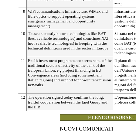
rete;
9
WiFi communications infrastructure, WiMax and
infrastruttu
fibre optics to support operating systems,
fibra ottica a
emergency management and opportunity
gestione dell
management).
opportunità).
10
These are mostly known technologies like BAT
Si tratta nel
(best available technologies) and sometimes NAT
definizione t
(not available technologies) in keeping with the
come BAT (be
technical definitions used in the sector in Europe.
qualche caso
technologies
11
Enel’s investment programme concerns some of the
Il piano di i
traditional sectors of activity of the bank of the
dei filoni tra
European Union, e.g.project financing in EU
dell’Unione e
Convergence areas (including some southern
progetti nell
Italian regions) and support for power transmission
all’interno d
networks.
regioni del Su
trasporto dell
12
The operation signed today confirms the long,
L’operazione
fruitful cooperation between the Enel Group and
proficua coll
the EIB.
ELENCO RISORSE -
NUOVI COMUNICATI