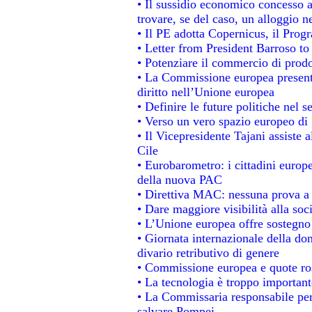
• Il sussidio economico concesso ai
trovare, se del caso, un alloggio n
• Il PE adotta Copernicus, il Prog
• Letter from President Barroso t
• Potenziare il commercio di prodot
• La Commissione europea presenta
diritto nell’Unione europea
• Definire le future politiche nel s
• Verso un vero spazio europeo di g
• Il Vicepresidente Tajani assiste 
Cile
• Eurobarometro: i cittadini europ
della nuova PAC
• Direttiva MAC: nessuna prova a 
• Dare maggiore visibilità alla soc
• L’Unione europea offre sostegno
• Giornata internazionale della do
divario retributivo di genere
• Commissione europea e quote rosa
• La tecnologia è troppo importante
• La Commissaria responsabile per 
salvare Pompei