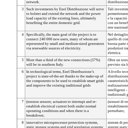
network.
distribuzione
3
Such investments by Enel Distribuzione will serve
Tali investim
to bolster and extend the network and the power
permetteranno
load capacity of the existing lines, ultimately
e la capacità 
benefiting the entire domestic grid.
con un benefi
rete nazional
4
Specifically, the main goal of the project is to
Nel dettaglio
connect 240 000 new users, many of whom are
quello di con
represented by small and medium-sized generators
buona parte r
via renewable sources of electricity.
produttori tr
elettrica.
5
More than a third of the new connections (37%)
Oltre un terz
will be in southern Italy.
previsto sia 
6
In technological terms, Enel Distribuzione’s
A livello tec
project is state-of-the-art thanks to the make-up of
distribuzione
the components to be used to establish smart grids
caratteristic
and improve the existing traditional grids
realizzazione 
intelligenti -
tradizionali g
7
(tension sensors; actuators to interrupt and re-
(sensori di te
establish electrical current both under normal
ristabiliment
operating conditions and when there is a
perturbato;
breakdown;
8
innovative microprocessor protection systems,
sistemi di pr
static storage systems and grid regulation systems;
sistemi stati