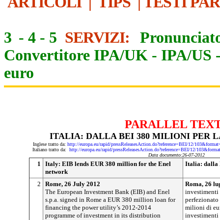
ARTICOLI
|
TIPS
|
TESTI PA
3
-
4
-
5
SERVIZI:
Pronunciato
Convertitore IPA/UK
-
IPA/US
euro
PARALLEL TEX
ITALIA: DALLA BEI 380 MILIONI PER 
Inglese tratto da:
http://europa.eu/rapid/pressReleasesAction.do?reference=BEI/12/103&
Italiano tratto da:
http://europa.eu/rapid/pressReleasesAction.do?reference=BEI/12/103&
Data documento:26-07-2012
1
Italy: EIB lends EUR 380 million for the Enel
Italia: dalla
network
2
Rome, 26 July 2012
Roma, 26 lu
The European Investment Bank (EIB) and Enel
investimenti
s.p.a. signed in Rome a EUR 380 million loan for
perfezionato
financing the power utility’s 2012-2014
milioni di eu
programme of investment in its distribution
investimenti