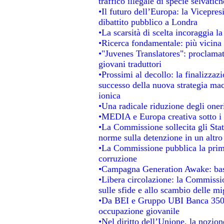
traffico illegale di specie selvatich
•Il futuro dell’Europa: la Vicepre
dibattito pubblico a Londra
•La scarsità di scelta incoraggia la
•Ricerca fondamentale: più vicina 
•"Juvenes Translatores": proclamati
giovani traduttori
•Prossimi al decollo: la finalizzazi
successo della nuova strategia mac
ionica
•Una radicale riduzione degli oneri 
•MEDIA e Europa creativa sotto i ri
•La Commissione sollecita gli Stat
norme sulla detenzione in un altr
•La Commissione pubblica la prima 
corruzione
•Campagna Generation Awake: basta 
•Libera circolazione: la Commissio
sulle sfide e allo scambio delle mig
•Da BEI e Gruppo UBI Banca 350 
occupazione giovanile
•Nel diritto dell’Unione, la nozion