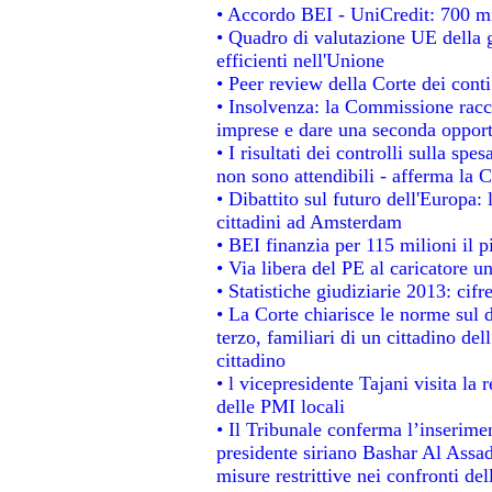
• Accordo BEI - UniCredit: 700 mil
• Quadro di valutazione UE della g
efficienti nell'Unione
• Peer review della Corte dei conti
• Insolvenza: la Commissione rac
imprese e dare una seconda opportu
• I risultati dei controlli sulla sp
non sono attendibili - afferma la C
• Dibattito sul futuro dell'Europa:
cittadini ad Amsterdam
• BEI finanzia per 115 milioni il 
• Via libera del PE al caricatore un
• Statistiche giudiziarie 2013: cifr
• La Corte chiarisce le norme sul d
terzo, familiari di un cittadino de
cittadino
• l vicepresidente Tajani visita la 
delle PMI locali
• Il Tribunale conferma l’inserime
presidente siriano Bashar Al Assad,
misure restrittive nei confronti del