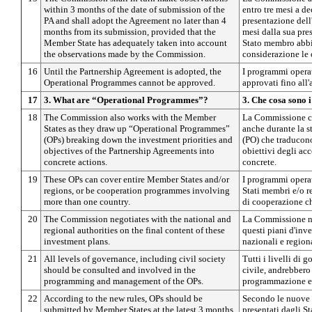
within 3 months of the date of submission of the
entro tre mesi a de
PA and shall adopt the Agreement no later than 4
presentazione dell
months from its submission, provided that the
mesi dalla sua pre
Member State has adequately taken into account
Stato membro abbi
the observations made by the Commission.
considerazione le
16
Until the Partnership Agreement is adopted, the
I programmi opera
Operational Programmes cannot be approved.
approvati fino all
17
3. What are “Operational Programmes”?
3. Che cosa sono
18
The Commission also works with the Member
La Commissione co
States as they draw up “Operational Programmes”
anche durante la s
(OPs) breaking down the investment priorities and
(PO) che traducono
objectives of the Partnership Agreements into
obiettivi degli acc
concrete actions.
concrete.
19
These OPs can cover entire Member States and/or
I programmi operat
regions, or be cooperation programmes involving
Stati membri e/o 
more than one country.
di cooperazione c
20
The Commission negotiates with the national and
La Commissione ne
regional authorities on the final content of these
questi piani d'inv
investment plans.
nazionali e regiona
21
All levels of governance, including civil society
Tutti i livelli di 
should be consulted and involved in the
civile, andrebbero 
programming and management of the OPs.
programmazione e 
22
According to the new rules, OPs should be
Secondo le nuove 
submitted by Member States at the latest 3 months
presentati dagli S