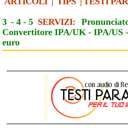
ARTICOLI
|
TIPS
|
TESTI PA
3
-
4
-
5
SERVIZI:
Pronunciato
Convertitore IPA/UK
-
IPA/US
euro