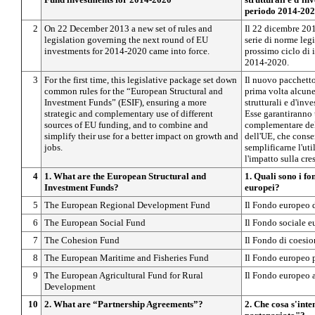
periodo 2014-20
2
On 22 December 2013 a new set of rules and
Il 22 dicembre 201
legislation governing the next round of EU
serie di norme legi
investments for 2014-2020 came into force.
prossimo ciclo di 
2014-2020.
3
For the first time, this legislative package set down
Il nuovo pacchetto 
common rules for the “European Structural and
prima volta alcun
Investment Funds” (ESIF), ensuring a more
strutturali e d'inv
strategic and complementary use of different
Esse garantiranno 
sources of EU funding, and to combine and
complementare del
simplify their use for a better impact on growth and
dell'UE, che conse
jobs.
semplificarne l'ut
l'impatto sulla cre
4
1. What are the European Structural and
1. Quali sono i fo
Investment Funds?
europei?
5
The European Regional Development Fund
Il Fondo europeo 
6
The European Social Fund
Il Fondo sociale 
7
The Cohesion Fund
Il Fondo di coesio
8
The European Maritime and Fisheries Fund
Il Fondo europeo pe
9
The European Agricultural Fund for Rural
Il Fondo europeo a
Development
10
2. What are “Partnership Agreements”?
2. Che cosa s'inte