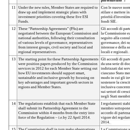
partenariato"?
11
Under the new rules, Member States are required to
Con le nuove norme
draw up and implement strategic plans with
stilare e mettere in
investment priorities covering these five ESI
priorità d'investi
Funds.
fondi SIE.
12
These “Partnership Agreements” (PAs) are
Gli accordi di par
negotiated between the European Commission and
la Commissione eur
national authorities, following their consultation
seguito alla consul
of various levels of governance, representatives
governance, dei ra
from interest groups, civil society and local and
interesse e della s
regional representatives.
locali e regionali.
13
The starting point for these Partnership Agreements
Gli accordi di part
were position papers produced by the Commission
da una serie di d
services in 2012 for each Member State setting out
indirizzati dai se
how EU investments should support smart,
ciascuno Stato mem
sustainable and inclusive growth by focusing on
modo in cui gli i
key advantages and important growth sectors in
sostenere la cresci
regions and Member States.
inclusiva concentr
sui settori di cres
negli Stati membri
14
The regulations establish that each Member State
I regolamenti stab
shall submit its Partnership Agreement to the
membro sottopone 
Commission within 4 months from the entry into
accordo di partenar
force of the Regulation – i.e.by 22 April 2014.
vigore del regolam
2014.
15
The Commission shall in turn make observations
La Commissione a 