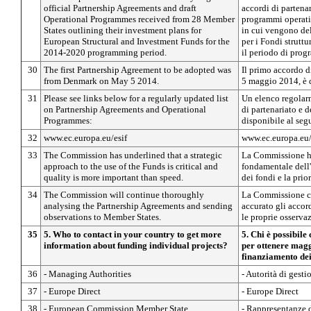
official Partnership Agreements and draft
accordi di partenar
Operational Programmes received from 28 Member
programmi operativ
States outlining their investment plans for
in cui vengono del
European Structural and Investment Funds for the
per i Fondi struttu
2014-2020 programming period.
il periodo di pro
30
The first Partnership Agreement to be adopted was
Il primo accordo di
from Denmark on May 5 2014.
5 maggio 2014, è 
31
Please see links below for a regularly updated list
Un elenco regolar
on Partnership Agreements and Operational
di partenariato e 
Programmes:
disponibile al seg
32
www.ec.europa.eu/esif
www.ec.europa.eu/
33
The Commission has underlined that a strategic
La Commissione ha
approach to the use of the Funds is critical and
fondamentale dell'
quality is more important than speed.
dei fondi e la prior
34
The Commission will continue thoroughly
La Commissione co
analysing the Partnership Agreements and sending
accurato gli accord
observations to Member States.
le proprie osserva
35
5. Who to contact in your country to get more
5. Chi è possibile
information about funding individual projects?
per ottenere magg
finanziamento dei
36
- Managing Authorities
- Autorità di gesti
37
- Europe Direct
- Europe Direct
38
- European Commission Member State
- Rappresentanze 