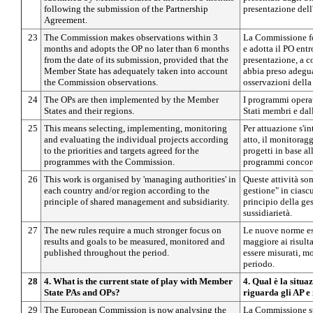
following the submission of the Partnership
presentazione dell
Agreement.
23
The Commission makes observations within 3
La Commissione fo
months and adopts the OP no later than 6 months
e adotta il PO entr
from the date of its submission, provided that the
presentazione, a 
Member State has adequately taken into account
abbia preso adegu
the Commission observations.
osservazioni dell
24
The OPs are then implemented by the Member
I programmi operat
States and their regions.
Stati membri e dall
25
This means selecting, implementing, monitoring
Per attuazione s'i
and evaluating the individual projects according
atto, il monitoragg
to the priorities and targets agreed for the
progetti in base all
programmes with the Commission.
programmi concor
26
This work is organised by 'managing authorities' in
Queste attività son
each country and/or region according to the
gestione" in ciasc
principle of shared management and subsidiarity.
principio della ge
sussidiarietà.
27
The new rules require a much stronger focus on
Le nuove norme es
results and goals to be measured, monitored and
maggiore ai risulta
published throughout the period.
essere misurati, mo
periodo.
28
4. What is the current state of play with Member
4. Qual è la situa
State PAs and OPs?
riguarda gli AP e
29
The European Commission is now analysing the
La Commissione st