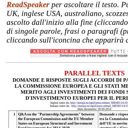
ReadSpeaker
per ascoltare il testo. P
UK, inglese USA, australiano, scozzes
ascolto dall'inizio alla fine (clicc
di singole parole, frasi o paragrafi (
cliccando sull'iconcina che apparirà a
PARALLEL TEXTS
DOMANDE E RISPOSTE SUGLI ACCORDI DI 
LA COMMISSIONE EUROPEA E GLI STATI M
MERITO AGLI INVESTIMENTI DEI FONDI
D'INVESTIMENTO EUROPEI PER IL PERI
Inglese tratto da:
http://europa.eu/rapid/press-release_MEMO-14-3
Italiano tratto da:
http://europa.eu/rapid/press-release_MEMO-14-3
Data documento: 05-05-2014
1
Q&A on the "Partnership Agreements" between
Domande e rispost
the European Commission and the EU Member
tra la Commission
States on European Structural and Investment
dell'UE in merito
Fund investments for 2014-2020
strutturali e d'in