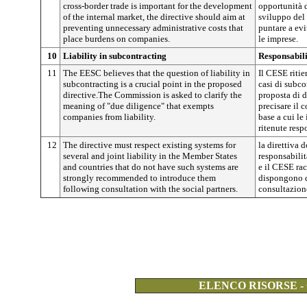
cross-border trade is important for the development
opportunità d
of the internal market, the directive should aim at
sviluppo del 
preventing unnecessary administrative costs that
puntare a evi
place burdens on companies.
le imprese.
10
Liability in subcontracting
Responsabili
11
The EESC believes that the question of liability in
Il CESE ritie
subcontracting is a crucial point in the proposed
casi di subco
directive.The Commission is asked to clarify the
proposta di d
meaning of "due diligence" that exempts
precisare il 
companies from liability.
base a cui l
ritenute resp
12
The directive must respect existing systems for
la direttiva d
several and joint liability in the Member States
responsabilit
and countries that do not have such systems are
e il CESE ra
strongly recommended to introduce them
dispongono di
following consultation with the social partners.
consultazione
ELENCO RISORSE -