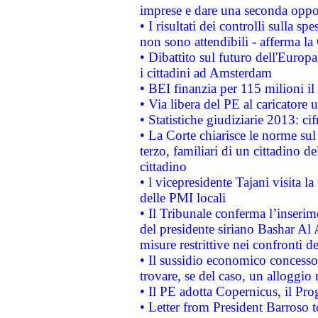
imprese e dare una seconda oppor
• I risultati dei controlli sulla s
non sono attendibili - afferma la
• Dibattito sul futuro dell'Europ
i cittadini ad Amsterdam
• BEI finanzia per 115 milioni i
• Via libera del PE al caricatore u
• Statistiche giudiziarie 2013: ci
• La Corte chiarisce le norme sul 
terzo, familiari di un cittadino 
cittadino
• l vicepresidente Tajani visita l
delle PMI locali
• Il Tribunale conferma l’inserim
del presidente siriano Bashar Al 
misure restrittive nei confronti de
• Il sussidio economico concesso 
trovare, se del caso, un alloggio
• Il PE adotta Copernicus, il Pr
• Letter from President Barroso