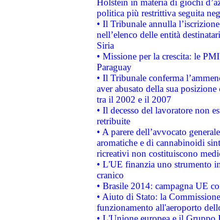
Holstein in materia di giochi d’a
politica più restrittiva seguita ne
• Il Tribunale annulla l’iscrizion
nell’elenco delle entità destinatar
Siria
• Missione per la crescita: le PM
Paraguay
• Il Tribunale conferma l’ammenda
aver abusato della sua posizione
tra il 2002 e il 2007
• Il decesso del lavoratore non est
retribuite
• A parere dell’avvocato generale
aromatiche e di cannabinoidi sint
ricreativi non costituiscono medi
• L'UE finanzia uno strumento in
cranico
• Brasile 2014: campagna UE cont
• Aiuto di Stato: la Commissione 
funzionamento all'aeroporto dello 
• L'Unione europea e il Gruppo B