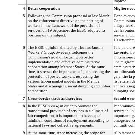
imprese.
4
Better cooperation
Migliore co
5
Following the Commission proposal of last March
Dopo aver es
on the enforcement directive on the posting of
Commissione,
workers in the framework of the provision of
all'applicazi
services, on 19 September the EESC adopted its
dei lavorator
position on the subject.
servizi, il C
19 settembre
6
The EESC opinion, drafted by Thomas Janson
Tale parere,
(Workers' Group, Sweden), welcomes the
Lavoratori, S
Commission's goal of focusing on better
l'intenzione
implementation and effective administrative
una migliore
cooperation among Member States. At the same
amministrativ
time, it stresses the importance of guaranteeing the
sottolineando
protection of posted workers, respecting the
garantire la 
various labour market models in the Member
rispettare i 
States and discouraging social dumping and unfair
applicati neg
competition.
dumping socia
7
Cross-border trade and services
Scambi e ser
8
In the EESC's view, in order to promote the
Per promuover
transnational provision of services in a climate of
servizi in un
fair competition, it is important to have equal
importante g
minimum conditions of employment according to
omogenee, co
national laws and collective agreements.
contratti coll
9
At the same time, since increasing the scope for
Allo stesso t