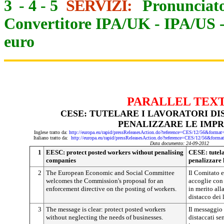
3
-
4
-
5
SERVIZI:
Pronunciato
Convertitore IPA/UK
-
IPA/US
euro
PARALLEL TEX
CESE: TUTELARE I LAVORATORI DI
PENALIZZARE LE IMP
Inglese tratto da:
http://europa.eu/rapid/pressReleasesAction.do?reference=CES/12/56&f
Italiano tratto da:
http://europa.eu/rapid/pressReleasesAction.do?reference=CES/12/56&
Data documento: 24-09-2012
1
EESC: protect posted workers without penalising
CESE: tutela
companies
penalizzare 
2
The European Economic and Social Committee
Il Comitato 
welcomes the Commission's proposal for an
accoglie con
enforcement directive on the posting of workers.
in merito all
distacco dei 
3
The message is clear: protect posted workers
Il messaggio 
without neglecting the needs of businesses.
distaccati se