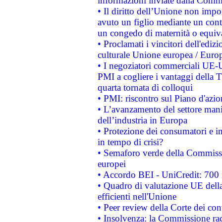
informazioni inviate dalla Commi
• Il diritto dell’Unione non imp
avuto un figlio mediante un contr
un congedo di maternità o equiv
• Proclamati i vincitori dell'edi
culturale Unione europea / Euro
• I negoziatori commerciali UE-U
PMI a cogliere i vantaggi della 
quarta tornata di colloqui
• PMI: riscontro sul Piano d'azi
• L’avanzamento del settore manifa
dell’industria in Europa
• Protezione dei consumatori e in
in tempo di crisi?
• Semaforo verde della Commission
europei
• Accordo BEI - UniCredit: 700 m
• Quadro di valutazione UE della 
efficienti nell'Unione
• Peer review della Corte dei cont
• Insolvenza: la Commissione ra