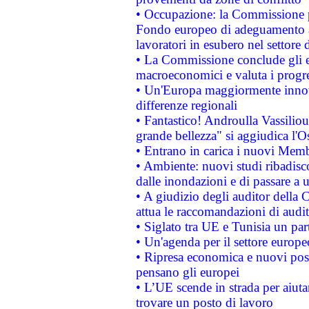
• Occupazione: la Commissione pr
Fondo europeo di adeguamento al
lavoratori in esubero nel settore d
• La Commissione conclude gli es
macroeconomici e valuta i progre
• Un'Europa maggiormente innova
differenze regionali
• Fantastico! Androulla Vassilio
grande bellezza" si aggiudica l'O
• Entrano in carica i nuovi Memb
• Ambiente: nuovi studi ribadisco
dalle inondazioni e di passare a u
• A giudizio degli auditor della
attua le raccomandazioni di aud
• Siglato tra UE e Tunisia un part
• Un'agenda per il settore europe
• Ripresa economica e nuovi post
pensano gli europei
• L’UE scende in strada per aiutar
trovare un posto di lavoro