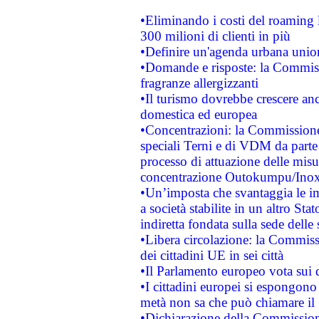
•Eliminando i costi del roaming 
300 milioni di clienti in più
•Definire un'agenda urbana union
•Domande e risposte: la Commiss
fragranze allergizzanti
•Il turismo dovrebbe crescere an
domestica ed europea
•Concentrazioni: la Commissione 
speciali Terni e di VDM da part
processo di attuazione delle misur
concentrazione Outokumpu/In
•Un’imposta che svantaggia le im
a società stabilite in un altro S
indiretta fondata sulla sede delle 
•Libera circolazione: la Commiss
dei cittadini UE in sei città
•Il Parlamento europeo vota sui di
•I cittadini europei si espongono
metà non sa che può chiamare i
•Dichiarazione della Commission