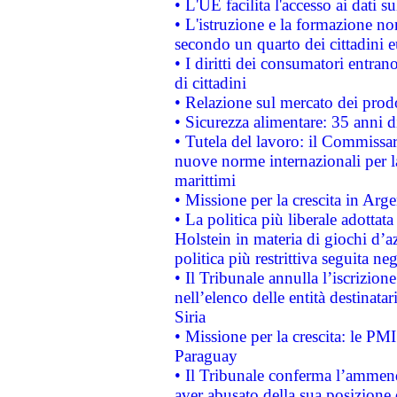
• L'UE facilita l'accesso ai dati s
• L'istruzione e la formazione n
secondo un quarto dei cittadini 
• I diritti dei consumatori entran
di cittadini
• Relazione sul mercato dei prodot
• Sicurezza alimentare: 35 anni d
• Tutela del lavoro: il Commissa
nuove norme internazionali per la 
marittimi
• Missione per la crescita in Arg
• La politica più liberale adott
Holstein in materia di giochi d’a
politica più restrittiva seguita ne
• Il Tribunale annulla l’iscrizion
nell’elenco delle entità destinatar
Siria
• Missione per la crescita: le PM
Paraguay
• Il Tribunale conferma l’ammenda
aver abusato della sua posizione