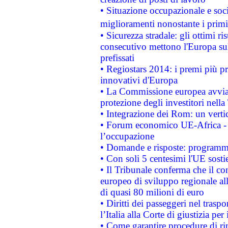
• Situazione occupazionale e socia
miglioramenti nonostante i primi 
• Sicurezza stradale: gli ottimi ri
consecutivo mettono l'Europa sull
prefissati
• Regiostars 2014: i premi più pre
innovativi d'Europa
• La Commissione europea avvia 
protezione degli investitori nell
• Integrazione dei Rom: un verti
• Forum economico UE-Africa - in
l’occupazione
• Domande e risposte: programma
• Con soli 5 centesimi l'UE sosti
• Il Tribunale conferma che il co
europeo di sviluppo regionale all
di quasi 80 milioni di euro
• Diritti dei passeggeri nel trasp
l’Italia alla Corte di giustizia 
• Come garantire procedure di ri