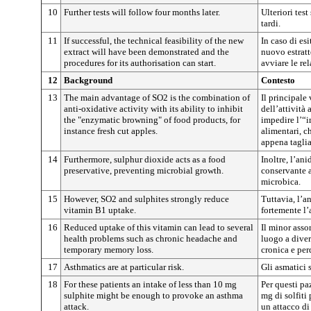
10
Further tests will follow four months later.
Ulteriori tes
tardi.
11
If successful, the technical feasibility of the new
In caso di esi
extract will have been demonstrated and the
nuovo estratt
procedures for its authorisation can start.
avviare le re
12
Background
Contesto
13
The main advantage of SO2 is the combination of
Il principal
anti-oxidative activity with its ability to inhibit
dell’attività
the "enzymatic browning" of food products, for
impedire l’“
instance fresh cut apples.
alimentari, c
appena taglia
14
Furthermore, sulphur dioxide acts as a food
Inoltre, l’an
preservative, preventing microbial growth.
conservante a
microbica.
15
However, SO2 and sulphites strongly reduce
Tuttavia, l’an
vitamin B1 uptake.
fortemente l
16
Reduced uptake of this vitamin can lead to several
Il minor asso
health problems such as chronic headache and
luogo a diver
temporary memory loss.
cronica e pe
17
Asthmatics are at particular risk.
Gli asmatici 
18
For these patients an intake of less than 10 mg
Per questi pa
sulphite might be enough to provoke an asthma
mg di solfiti
attack.
un attacco di