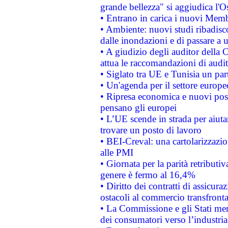
grande bellezza" si aggiudica l'O
• Entrano in carica i nuovi Memb
• Ambiente: nuovi studi ribadisco
dalle inondazioni e di passare a u
• A giudizio degli auditor della
attua le raccomandazioni di aud
• Siglato tra UE e Tunisia un part
• Un'agenda per il settore europe
• Ripresa economica e nuovi post
pensano gli europei
• L’UE scende in strada per aiutar
trovare un posto di lavoro
• BEI-Creval: una cartolarizzazio
alle PMI
• Giornata per la parità retributiv
genere è fermo al 16,4%
• Diritto dei contratti di assicura
ostacoli al commercio transfronta
• La Commissione e gli Stati mem
dei consumatori verso l’industria