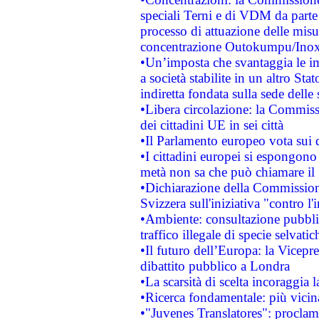
speciali Terni e di VDM da part
processo di attuazione delle misur
concentrazione Outokumpu/In
•Un’imposta che svantaggia le im
a società stabilite in un altro S
indiretta fondata sulla sede delle 
•Libera circolazione: la Commiss
dei cittadini UE in sei città
•Il Parlamento europeo vota sui di
•I cittadini europei si espongono
metà non sa che può chiamare i
•Dichiarazione della Commission
Svizzera sull'iniziativa "contro 
•Ambiente: consultazione pubblic
traffico illegale di specie selvatic
•Il futuro dell’Europa: la Vicep
dibattito pubblico a Londra
•La scarsità di scelta incoraggia l
•Ricerca fondamentale: più vicin
•"Juvenes Translatores": proclama