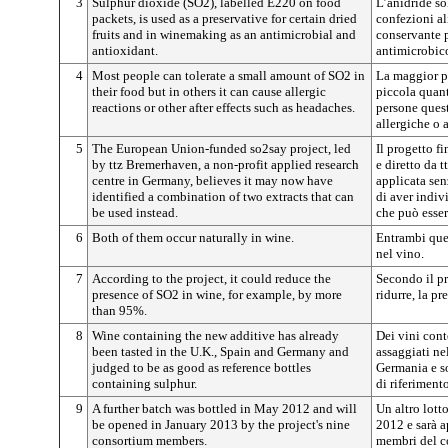
3
Sulphur dioxide (SO2), labelled E220 on food
L’anidride s
packets, is used as a preservative for certain dried
confezioni a
fruits and in winemaking as an antimicrobial and
conservante p
antioxidant.
antimicrobico
4
Most people can tolerate a small amount of SO2 in
La maggior pa
their food but in others it can cause allergic
piccola quant
reactions or other after effects such as headaches.
persone ques
allergiche o a
5
The European Union-funded so2say project, led
Il progetto f
by ttz Bremerhaven, a non-profit applied research
e diretto da 
centre in Germany, believes it may now have
applicata sen
identified a combination of two extracts that can
di aver indiv
be used instead.
che può essere
6
Both of them occur naturally in wine.
Entrambi ques
nel vino.
7
According to the project, it could reduce the
Secondo il pr
presence of SO2 in wine, for example, by more
ridurre, la p
than 95%.
8
Wine containing the new additive has already
Dei vini cont
been tasted in the U.K., Spain and Germany and
assaggiati ne
judged to be as good as reference bottles
Germania e so
containing sulphur.
di riferiment
9
A further batch was bottled in May 2012 and will
Un altro lott
be opened in January 2013 by the project's nine
2012 e sarà 
consortium members.
membri del c