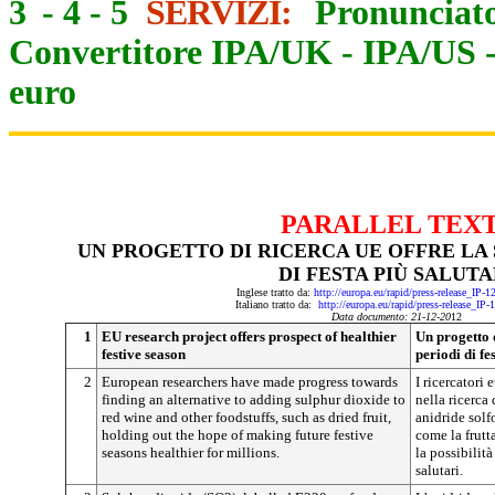
3
-
4
-
5
SERVIZI:
Pronunciato
Convertitore IPA/UK
-
IPA/US
euro
PARALLEL TEX
UN PROGETTO DI RICERCA UE OFFRE LA 
DI FESTA PIÙ SALUTA
Inglese tratto da:
http://europa.eu/rapid/press-release_IP-
Italiano tratto da:
http://europa.eu/rapid/press-release_IP
Data documento: 21-12-20
12
1
EU research project offers prospect of healthier
Un progetto 
festive season
periodi di fe
2
European researchers have made progress towards
I ricercatori
finding an alternative to adding sulphur dioxide to
nella ricerca
red wine and other foodstuffs, such as dried fruit,
anidride solfo
holding out the hope of making future festive
come la frutt
seasons healthier for millions.
la possibilità
salutari.