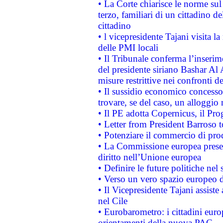
• La Corte chiarisce le norme sul 
terzo, familiari di un cittadino 
cittadino
• l vicepresidente Tajani visita l
delle PMI locali
• Il Tribunale conferma l’inserim
del presidente siriano Bashar Al 
misure restrittive nei confronti de
• Il sussidio economico concesso 
trovare, se del caso, un alloggio
• Il PE adotta Copernicus, il Pr
• Letter from President Barroso
• Potenziare il commercio di prod
• La Commissione europea presen
diritto nell’Unione europea
• Definire le future politiche nel 
• Verso un vero spazio europeo di 
• Il Vicepresidente Tajani assiste
nel Cile
• Eurobarometro: i cittadini euro
orientamenti della nuova PAC