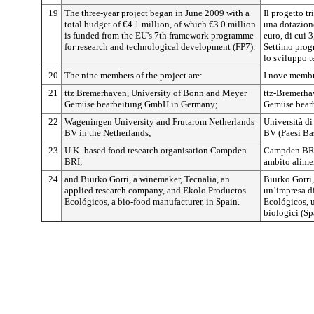
19
The three-year project began in June 2009 with a
Il progetto t
total budget of €4.1 million, of which €3.0 million
una dotazione
is funded from the EU's 7th framework programme
euro, di cui 3
for research and technological development (FP7).
Settimo prog
lo sviluppo t
20
The nine members of the project are:
I nove membr
21
ttz Bremerhaven, University of Bonn and Meyer
ttz-Bremerha
Gemüse bearbeitung GmbH in Germany;
Gemüse bear
22
Wageningen University and Frutarom Netherlands
Università d
BV in the Netherlands;
BV (Paesi Bas
23
U.K.-based food research organisation Campden
Campden BRI,
BRI;
ambito alime
24
and Biurko Gorri, a winemaker, Tecnalia, an
Biurko Gorri,
applied research company, and Ekolo Productos
un’impresa di
Ecológicos, a bio-food manufacturer, in Spain.
Ecológicos, u
biologici (Sp