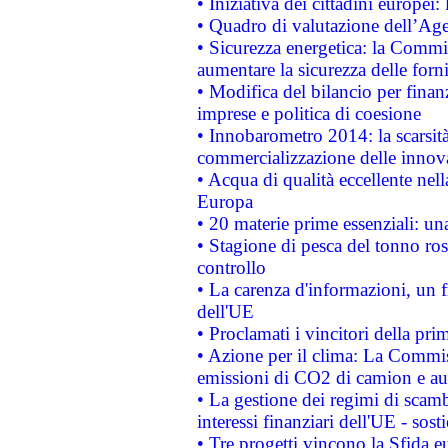
• Iniziativa dei cittadini europe
• Quadro di valutazione dell’Ag
• Sicurezza energetica: la Commis
aumentare la sicurezza delle forni
• Modifica del bilancio per finanz
imprese e politica di coesione
• Innobarometro 2014: la scarsità 
commercializzazione delle innov
• Acqua di qualità eccellente nel
Europa
• 20 materie prime essenziali: una
• Stagione di pesca del tonno ros
controllo
• La carenza d'informazioni, un fr
dell'UE
• Proclamati i vincitori della p
• Azione per il clima: La Commiss
emissioni di CO2 di camion e a
• La gestione dei regimi di scamb
interessi finanziari dell'UE - sos
• Tre progetti vincono la Sfida e