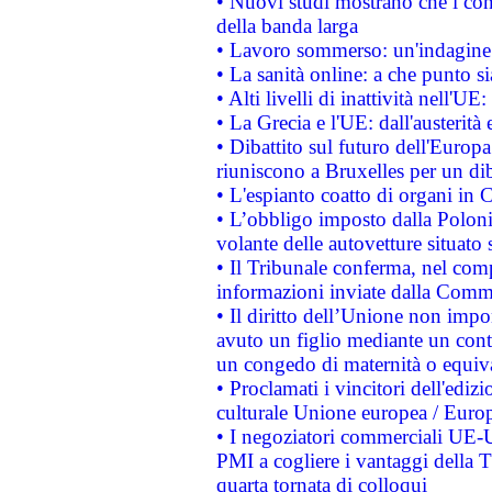
• Nuovi studi mostrano che i cons
della banda larga
• Lavoro sommerso: un'indagine 
• La sanità online: a che punto 
• Alti livelli di inattività nell'
• La Grecia e l'UE: dall'austerità
• Dibattito sul futuro dell'Europa:
riuniscono a Bruxelles per un di
• L'espianto coatto di organi in 
• L’obbligo imposto dalla Polonia 
volante delle autovetture situato s
• Il Tribunale conferma, nel compl
informazioni inviate dalla Commi
• Il diritto dell’Unione non imp
avuto un figlio mediante un contr
un congedo di maternità o equiv
• Proclamati i vincitori dell'edi
culturale Unione europea / Euro
• I negoziatori commerciali UE-U
PMI a cogliere i vantaggi della 
quarta tornata di colloqui