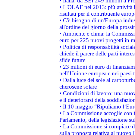
• Italia: da BEI 249 milioni a Pr
• L'OLAF nel 2013: più attività i
risultati per il contribuente euro
• C'è bisogno di un'Europa indust
all'ordine del giorno della pros
• Ambiente e clima: la Commissi
euro per 225 nuovi progetti in m
• Politica di responsabilità soci
chiede il parere delle parti interes
sfide future
• 23 milioni di euro di finanzia
nell’Unione europea e nei paesi t
• Dalla luce del sole al carboturb
cherosene solare
• Condizioni di lavoro: una nuov
e il deteriorarsi della soddisfazio
• Il 10 maggio “Ripuliamo l’Eur
• La Commissione accoglie con fa
Parlamento, della legislazione su
• La Commissione si compiace de
sulla proposta relativa al nuovo 