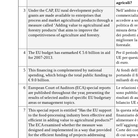
agricoli?
3
Under the CAP, EU rural development policy
Nell’ambito 
grants are made available to enterprises that
commercializ
process and market agricultural products through a
accedere a s
measure called ‘Adding value to agricultural and
politica di s
forestry products’ that aims to improve the
misura detta
competitiveness of agriculture and forestry.
dei prodotti a
migliorare la
forestale.
4
The EU budget has earmarked € 5.6 billion in aid
Per il period
for 2007-2013.
UE per questa
di euro.
5
This financing is complemented by national
Ai fondi del
spending, which brings the total public funding to
portando il 
€ 9.0 billion.
miliardi di e
6
European Court of Auditors (ECA) special reports
Le relazioni 
are published throughout the year, presenting the
sono pubblica
results of selected audits of specific EU budgetary
risultati di a
areas or management topics.
bilancio UE o
7
This special report is entitled “Has the EU support
In questa rel
to the food-processing industry been effective and
finanziario d
efficient in adding value to agricultural products?”
alimentare è 
The ECA examined whether the measure was
nell’aggiunge
designed and implemented in a way that provided
Corte dei con
for the efficient funding of projects addressing
di cui sopra 