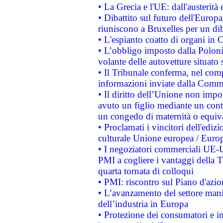
• La Grecia e l'UE: dall'austerità
• Dibattito sul futuro dell'Europa:
riuniscono a Bruxelles per un di
• L'espianto coatto di organi in 
• L’obbligo imposto dalla Polonia 
volante delle autovetture situato s
• Il Tribunale conferma, nel compl
informazioni inviate dalla Commi
• Il diritto dell’Unione non imp
avuto un figlio mediante un contr
un congedo di maternità o equiv
• Proclamati i vincitori dell'edi
culturale Unione europea / Euro
• I negoziatori commerciali UE-U
PMI a cogliere i vantaggi della 
quarta tornata di colloqui
• PMI: riscontro sul Piano d'azi
• L’avanzamento del settore manifa
dell’industria in Europa
• Protezione dei consumatori e in