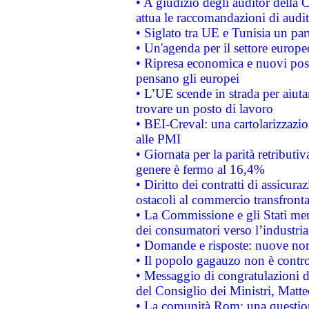
• A giudizio degli auditor della
attua le raccomandazioni di aud
• Siglato tra UE e Tunisia un part
• Un'agenda per il settore europe
• Ripresa economica e nuovi post
pensano gli europei
• L’UE scende in strada per aiutar
trovare un posto di lavoro
• BEI-Creval: una cartolarizzazio
alle PMI
• Giornata per la parità retributiv
genere è fermo al 16,4%
• Diritto dei contratti di assicura
ostacoli al commercio transfronta
• La Commissione e gli Stati mem
dei consumatori verso l’industria
• Domande e risposte: nuove norm
• Il popolo gagauzo non è contr
• Messaggio di congratulazioni d
del Consiglio dei Ministri, Matt
• La comunità Rom: una questio