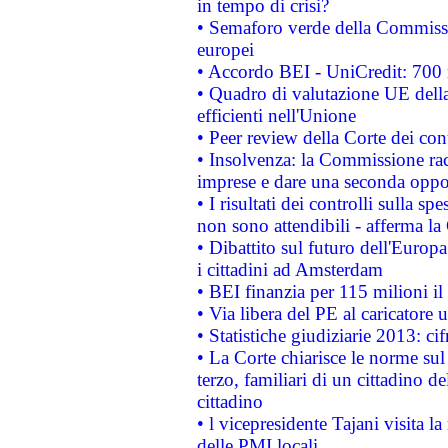
in tempo di crisi?
• Semaforo verde della Commission
europei
• Accordo BEI - UniCredit: 700 m
• Quadro di valutazione UE della 
efficienti nell'Unione
• Peer review della Corte dei cont
• Insolvenza: la Commissione ra
imprese e dare una seconda oppor
• I risultati dei controlli sulla s
non sono attendibili - afferma la
• Dibattito sul futuro dell'Europ
i cittadini ad Amsterdam
• BEI finanzia per 115 milioni i
• Via libera del PE al caricatore u
• Statistiche giudiziarie 2013: ci
• La Corte chiarisce le norme sul 
terzo, familiari di un cittadino 
cittadino
• l vicepresidente Tajani visita l
delle PMI locali