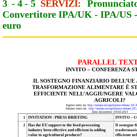
3
-
4
-
5
SERVIZI:
Pronunciato
Convertitore IPA/UK
-
IPA/US
euro
PARALLEL TEX
INVITO – CONFERENZA S
IL SOSTEGNO FINANZIARIO DELL’UE 
TRASFORMAZIONE ALIMENTARE È ST
EFFICIENTE NELL’AGGIUNGERE VAL
AGRICOLI?
Inglese tratto da:
http://europa.eu/rapid/press-release_E
Italiano tratto da:
http://europa.eu/rapid/press-release_E
Data documento: 03-04-2013
1
INVITATION - PRESS BRIEFING
INVITO – 
2
Has the EU support to the food-processing
Il sostegno f
industry been effective and efficient in adding
trasformazio
value to agricultural products?
efficiente n