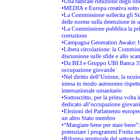
•Una radicale riduzione degli oner
•MEDIA e Europa creativa sotto i r
•La Commissione sollecita gli Sta
delle norme sulla detenzione in 
•La Commissione pubblica la prim
corruzione
•Campagna Generation Awake: bast
•Libera circolazione: la Commiss
discussione sulle sfide e allo sca
•Da BEI e Gruppo UBI Banca 35
occupazione giovanile
•Nel diritto dell’Unione, la nozi
intesa in modo autonomo rispetto 
internazionale umanitario
•Sottoscritto, per la prima volta 
dedicato all’occupazione giovani
•Elezioni del Parlamento europeo: 
un altro Stato membro
•“Mangiare bene per stare bene”
potenziare i programmi Frutta nel
•Riforma strutturale del settore 