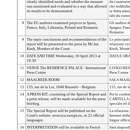
clearly identified needs and whether the measure
da consentire
was monitored and evaluated in a way that allowed
che soddisfin
its results to be demonstrated.
se detta misu
tale da consen
8
The EU auditors examined projects in Spain,
Gli auditor d
France, Italy, Lithuania, Poland and Romania.
Spagna, Franc
Romania.
9
The main conclusions and recommendations of the
Le principal
report will be presented to the press by Mr Jan
relazione ver
Kinšt, Member of the Court.
Kinšt, Membr
10
DATE AND TIME Wednesday, 10 April 2013 at
DATA E ORA M
10:30
11
VENUE The RESIDENCE PALACE - International
LUOGO RESI
Press Centre
Press Centre
12
MAALBEEK ROOM
SALA MAA
13
155, rue de la Loi, 1040 Brussels – Belgium
155, rue de l
14
A PRESS KIT, consisting of the Special Report and
Per la confer
a press release, will be made available for the press
CARTELLA ST
briefing.
speciale ed i
15
The Special Report will be published on the
La relazione 
Court's website, www.eca.europa.eu, in 22 official
Internet dell
languages.
lingue ufficia
16
INTERPRETATION will be available in French
Sarà disponib