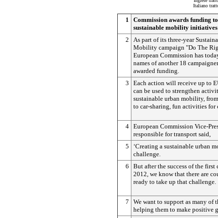
Inglese trat
Italiano tra
1
Commission awards funding t
sustainable mobility initiatives
2
As part of its three-year Sustai
Mobility campaign "Do The Rig
European Commission has today
names of another 18 campaigner-
awarded funding.
3
Each action will receive up to
can be used to strengthen activi
sustainable urban mobility, from
to car-sharing, fun activities fo
4
European Commission Vice-Presi
responsible for transport said,
5
‘Creating a sustainable urban mo
challenge.
6
But after the success of the first
2012, we know that there are co
ready to take up that challenge.
7
We want to support as many of t
helping them to make positive g