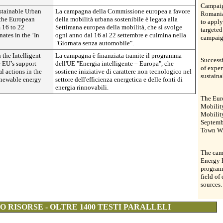
Campaign
tainable Urban
La campagna della Commissione europea a favore
Romania
 the European
della mobilità urbana sostenibile è legata alla
to apply
 16 to 22
Settimana europea della mobilità, che si svolge
targeted
ates in the ’In
ogni anno dal 16 al 22 settembre e culmina nella
campaig
"Giornata senza automobile".
the Intelligent
La campagna è finanziata tramite il programma
Successf
 EU’s support
dell'UE "Energia intelligente – Europa", che
of exper
 actions in the
sostiene iniziative di carattere non tecnologico nel
sustaina
renewable energy
settore dell'efficienza energetica e delle fonti di
energia rinnovabili.
The Eur
Mobilit
Mobilit
Septembe
Town Wi
The camp
Energy 
programm
field of
sources.
 RISORSE - OLTRE 1400 TESTI PARALLELI