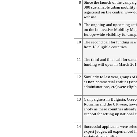
8
Since the launch of the campaig
380 sustainable urban mobility 
registered on the central www.d
website.
9
The ongoing and upcoming acti
on the innovative Mobility Map
Europe-wide visibility for camp
10
The second call for funding saw
from 18 eligible countries..
11
The third and final call for sust
funding will open in March 201
12
Similarly to last year, groups of
as non-commercial entities (sch
administrations, etc) were eligib
13
Campaigners in Bulgaria, Greece,
Romania and the UK were, howev
apply as these countries already
support for setting up national 
14
Successful applicants were selec
expert judges, all experienced in
sustainable mobility