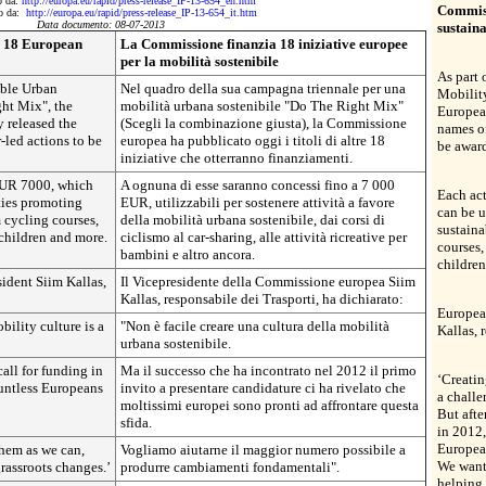
to da:
http://europa.eu/rapid/press-release_IP-13-654_en.htm
Commiss
tto da:
http://europa.eu/rapid/press-release_IP-13-654_it.htm
Data documento: 08-07-2013
sustaina
o 18 European
La Commissione finanzia 18 iniziative europee
per la mobilità sostenibile
As part 
nable Urban
Nel quadro della sua campagna triennale per una
Mobilit
ht Mix", the
mobilità urbana sostenibile "Do The Right Mix"
Europea
 released the
(Scegli la combinazione giusta), la Commissione
names of
led actions to be
europea ha pubblicato oggi i titoli di altre 18
be awar
iniziative che otterranno finanziamenti.
 EUR 7000, which
A ognuna di esse saranno concessi fino a 7 000
Each ac
ties promoting
EUR, utilizzabili per sostenere attività a favore
can be u
 cycling courses,
della mobilità urbana sostenibile, dai corsi di
sustaina
r children and more.
ciclismo al car-sharing, alle attività ricreative per
courses, 
bambini e altro ancora.
children
dent Siim Kallas,
Il Vicepresidente della Commissione europea Siim
Kallas, responsabile dei Trasporti, ha dichiarato:
Europea
bility culture is a
"Non è facile creare una cultura della mobilità
Kallas, 
urbana sostenibile.
 call for funding in
Ma il successo che ha incontrato nel 2012 il primo
‘Creatin
untless Europeans
invito a presentare candidature ci ha rivelato che
a challe
moltissimi europei sono pronti ad affrontare questa
But after
sfida.
in 2012,
European
hem as we can,
Vogliamo aiutarne il maggior numero possibile a
We want 
rassroots changes.’
produrre cambiamenti fondamentali".
helping 