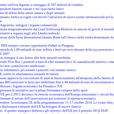
ntrano nell'era digitale a vantaggio di 507 milioni di cittadini
prodotti lattiero-caseari e sul «pacchetto latte»
nni di difesa della salute umana e degli animali
issario Andor accoglie con favore l’adozione di nuove norme internazionali per la t
mi
n Argentina: stringere i legami commerciali
adottata temporaneamente dal Land Schleswig-Holstein in materia di giochi d’azzard
estrittiva seguita negli altri Länder tedeschi
izione della Syria International Islamic Bank nell’elenco delle entità destinatarie del
le PMI europee cercano opportunità d'affari in Paraguay
menda di 1,06 miliardi di euro inflitta a Intel per aver abusato della sua posizione
 il 2007
on estingue il suo diritto alle ferie annuali retribuite
erale Yves Bot, i prodotti a base di erbe aromatiche e di cannabinoidi sintetici com
tivi non costituiscono medicinali
to informatico per aiutare i pazienti con trauma cranico
 contro lo sfruttamento sessuale di minori
ione approva la concessione di aiuti al funzionamento all'aeroporto dello Stretto (I
po BEI uniscono le forze per mobilitare fino a 48 miliardi di euro di investimenti 
rafforzare i legami economici fra Panama e l'UE
resenta le iniziative per la prima Settimana europea dello sport
ll'UE per il 2015 favorisce la crescita economica dell'Europa nonostante i vincoli fin
formare il settore dell’innovazione per sostenere la ripresa economica
erdere: la settimana UE della programmazione 11-17 ottobre 2014. Le vostre idee
la diplomazia culturale dell'UE ha bisogno di nuovo slancio
oro: il quadro strategico definisce gli obiettivi dell'UE per il periodo 2014-2020