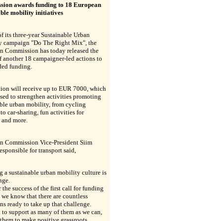
ion awards funding to 18 European
ble mobility initiatives
of its three-year Sustainable Urban
y campaign "Do The Right Mix", the
n Commission has today released the
 another 18 campaigner-led actions to
ded funding.
tion will receive up to EUR 7000, which
sed to strengthen activities promoting
ble urban mobility, from cycling
to car-sharing, fun activities for
 and more.
n Commission Vice-President Siim
responsible for transport said,
g a sustainable urban mobility culture is
nge.
 the success of the first call for funding
 we know that there are countless
s ready to take up that challenge.
to support as many of them as we can,
them to make positive grassroots