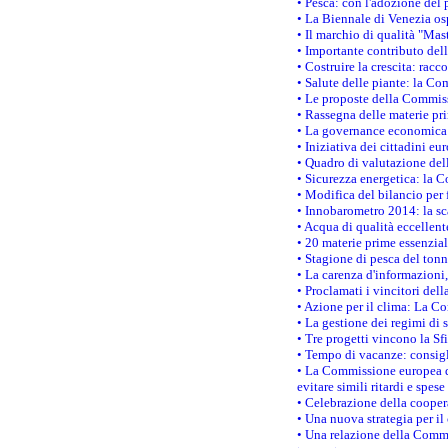
• Pesca: con l'adozione del 
• La Biennale di Venezia os
• Il marchio di qualità "Mas
• Importante contributo del
• Costruire la crescita: ra
• Salute delle piante: la Co
• Le proposte della Commiss
• Rassegna delle materie pri
• La governance economica 
• Iniziativa dei cittadini e
• Quadro di valutazione de
• Sicurezza energetica: la C
• Modifica del bilancio per 
• Innobarometro 2014: la sca
• Acqua di qualità eccellen
• 20 materie prime essenzial
• Stagione di pesca del tonn
• La carenza d'informazioni,
• Proclamati i vincitori de
• Azione per il clima: La C
• La gestione dei regimi di 
• Tre progetti vincono la Sf
• Tempo di vacanze: consigli
• La Commissione europea do
evitare simili ritardi e spes
• Celebrazione della coopera
• Una nuova strategia per il
• Una relazione della Commi