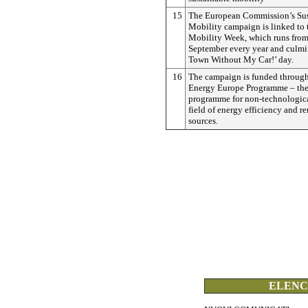
15
The European Commission’s Sus
Mobility campaign is linked to
Mobility Week, which runs from
September every year and culmin
Town Without My Car!’ day.
16
The campaign is funded through 
Energy Europe Programme – the
programme for non-technological
field of energy efficiency and 
sources.
ELENCO