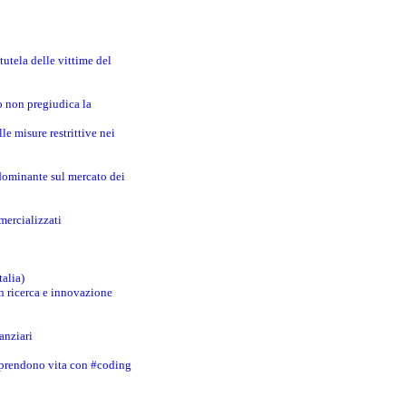
utela delle vittime del
o non pregiudica la
le misure restrittive nei
 dominante sul mercato dei
mercializzati
talia)
in ricerca e innovazione
anziari
 prendono vita con #coding