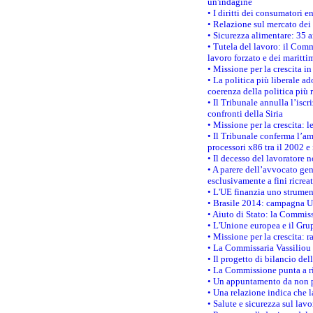
un'indagine
• I diritti dei consumatori e
• Relazione sul mercato dei 
• Sicurezza alimentare: 35 a
• Tutela del lavoro: il Comm
lavoro forzato e dei maritti
• Missione per la crescita i
• La politica più liberale 
coerenza della politica più r
• Il Tribunale annulla l’iscr
confronti della Siria
• Missione per la crescita: 
• Il Tribunale conferma l’am
processori x86 tra il 2002 e
• Il decesso del lavoratore n
• A parere dell’avvocato gen
esclusivamente a fini ricrea
• L'UE finanzia uno strumen
• Brasile 2014: campagna UE
• Aiuto di Stato: la Commiss
• L'Unione europea e il Grup
• Missione per la crescita: 
• La Commissaria Vassiliou p
• Il progetto di bilancio de
• La Commissione punta a ri
• Un appuntamento da non p
• Una relazione indica che 
• Salute e sicurezza sul lav