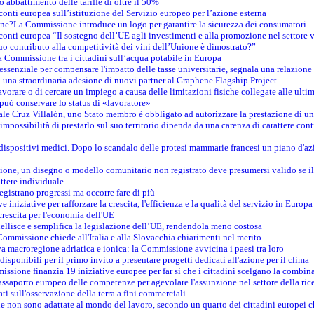
o abbattimento delle tariffe di oltre il 50%
conti europea sull’istituzione del Servizio europeo per l’azione esterna
ine?La Commissione introduce un logo per garantire la sicurezza dei consumatori
conti europea “Il sostegno dell’UE agli investimenti e alla promozione nel settore v
uo contributo alla competitività dei vini dell’Unione è dimostrato?”
 Commissione tra i cittadini sull’acqua potabile in Europa
è essenziale per compensare l'impatto delle tasse universitarie, segnala una relazione
na straordinaria adesione di nuovi partner al Graphene Flagship Project
vorare o di cercare un impiego a causa delle limitazioni fisiche collegate alle ultim
può conservare lo status di «lavoratore»
le Cruz Villalón, uno Stato membro è obbligato ad autorizzare la prestazione di un
mpossibilità di prestarlo sul suo territorio dipenda da una carenza di carattere cont
i dispositivi medici. Dopo lo scandalo delle protesi mammarie francesi un piano d'azi
zione, un disegno o modello comunitario non registrato deve presumersi valido se il 
ttere individuale
registrano progressi ma occorre fare di più
e iniziative per rafforzare la crescita, l'efficienza e la qualità del servizio in Europa
crescita per l'economia dell'UE
llisce e semplifica la legislazione dell’UE, rendendola meno costosa
Commissione chiede all'Italia e alla Slovacchia chiarimenti nel merito
va macroregione adriatica e ionica: la Commissione avvicina i paesi tra loro
isponibili per il primo invito a presentare progetti dedicati all'azione per il clima
ssione finanzia 19 iniziative europee per far sì che i cittadini scelgano la combin
saporto europeo delle competenze per agevolare l'assunzione nel settore della rice
dati sull'osservazione della terra a fini commerciali
one non sono adattate al mondo del lavoro, secondo un quarto dei cittadini europei 