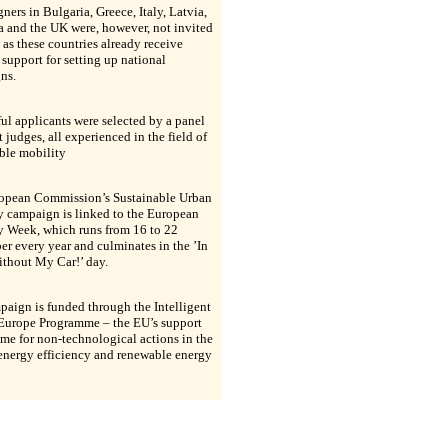
ers in Bulgaria, Greece, Italy, Latvia,
 and the UK were, however, not invited
 as these countries already receive
 support for setting up national
ns.
ul applicants were selected by a panel
t judges, all experienced in the field of
ble mobility
opean Commission’s Sustainable Urban
y campaign is linked to the European
y Week, which runs from 16 to 22
r every year and culminates in the ’In
thout My Car!’ day.
aign is funded through the Intelligent
Europe Programme – the EU’s support
e for non-technological actions in the
 energy efficiency and renewable energy