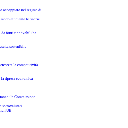
no accoppiato nel regime di
modo efficiente le risorse
a da fonti rinnovabili ha
escita sostenibile
crescere la competitività
e la ripresa economica
a
erraneo: la Commissione
o sottovalutati
 nell'UE