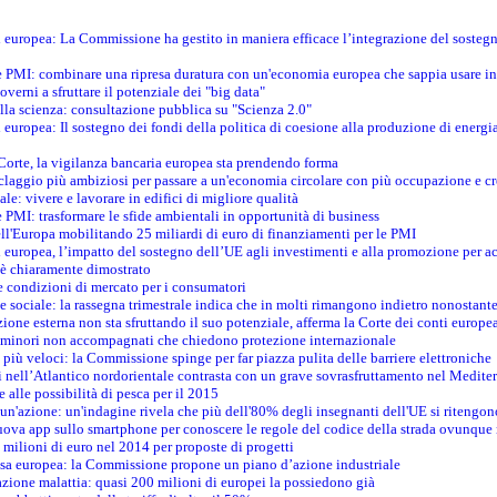
ti europea: La Commissione ha gestito in maniera efficace l’integrazione del sosteg
le PMI: combinare una ripresa duratura con un'economia europea che sappia usare in 
verni a sfruttare il potenziale dei "big data"
della scienza: consultazione pubblica su "Scienza 2.0"
i europea: Il sostegno dei fondi della politica di coesione alla produzione di energi
 Corte, la vigilanza bancaria europea sta prendendo forma
iclaggio più ambiziosi per passare a un'economia circolare con più occupazione e cr
le: vivere e lavorare in edifici di migliore qualità
e PMI: trasformare le sfide ambientali in opportunità di business
ell'Europa mobilitando 25 miliardi di euro di finanziamenti per le PMI
 europea, l’impatto del sostegno dell’UE agli investimenti e alla promozione per ac
n è chiaramente dimostrato
e condizioni di mercato per i consumatori
e sociale: la rassegna trimestrale indica che in molti rimangono indietro nonostant
azione esterna non sta sfruttando il suo potenziale, afferma la Corte dei conti europe
i minori non accompagnati che chiedono protezione internazionale
e più veloci: la Commissione spinge per far piazza pulita delle barriere elettroniche
tici nell’Atlantico nordorientale contrasta con un grave sovrasfruttamento nel Medit
e alle possibilità di pesca per il 2015
un'azione: un'indagine rivela che più dell'80% degli insegnanti dell'UE si ritengon
nuova app sullo smartphone per conoscere le regole del codice della strada ovunque
 milioni di euro nel 2014 per proposte di progetti
esa europea: la Commissione propone un piano d’azione industriale
azione malattia: quasi 200 milioni di europei la possiedono già