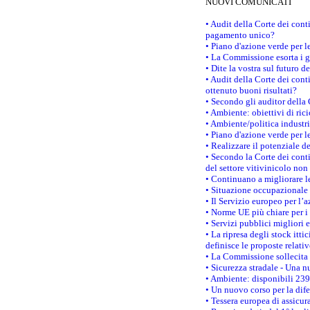
NUOVI COMUNICATI
• Audit della Corte dei con
pagamento unico?
• Piano d'azione verde per 
• La Commissione esorta i go
• Dite la vostra sul futuro 
• Audit della Corte dei cont
ottenuto buoni risultati?
• Secondo gli auditor della
• Ambiente: obiettivi di ric
• Ambiente/politica industria
• Piano d'azione verde per l
• Realizzare il potenziale d
• Secondo la Corte dei conti
del settore vitivinicolo no
• Continuano a migliorare l
• Situazione occupazionale 
• Il Servizio europeo per l’
• Norme UE più chiare per 
• Servizi pubblici migliori 
• La ripresa degli stock it
definisce le proposte relativ
• La Commissione sollecita 
• Sicurezza stradale - Una 
• Ambiente: disponibili 239
• Un nuovo corso per la dif
• Tessera europea di assicur