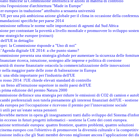
piano francese la Commissione intensifica le azioni in materia di controllo
pita l'esposizione d'architettura "Made in Europe"
ter europeo in traduzione" attribuito a sessanta università
l'UE per una più ambiziosa azione globale per il clima in occasione della conferen
ccomandazioni specifiche per paese 2014
mmissione rafforza le norme sulle importazioni di agrumi dal Sud Africa
ione per contrastare la povertà a livello mondiale e promuovere lo sviluppo sosten
me strategiche europee (extract)
dell'UE in dettaglio
uropei: la Commissione risponde a "Uno di noi"
ll’Agenda digitale UE 2014: a che punto siamo?
ommissione presenta una strategia globale per aumentare la sicurezza delle fornitur
finanziare ricerca, istruzione, sostegno alle imprese e politica di coesione
rsità di risorse finanziarie ostacola la commercializzazione delle innovazioni
te nella maggior parte delle zone di balneazione in Europa
i: una sfida importante per l'industria dell'UE
o rosso 2014: l'UE chiede elevati standard di controllo
 un freno all'istruzione superiore in molti paesi dell'UE
lla prima edizione del premio Natura 2000
ommissione definisce una strategia per ridurre le emissioni di CO2 di camion e auto
scambi preferenziali non tutela pienamente gli interessi finanziari dell'UE - sostiene
ida europea per l'occupazione e ricevono il premio per l’innovazione sociale
 utili per un’estate senza pensieri
vrebbe mettere in opera gli insegnamenti tratti dallo sviluppo del Sistema d'inf
e in eccesso in futuri progetti informatici - sostiene la Corte dei conti europea.
zione territoriale europea: quattro frontiere, quattro problemi, quattro soluzioni
 cinema europeo con l'obiettivo di promuovere la diversità culturale e la competitivi
ssione indica che gli Stati membri devono migliorare ancora l’applicazione dei diri