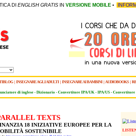
TICA DI
ENGLISH GRATIS
IN
VERSIONE MOBILE
•
INFORM
TIBLOG
|
INSEGNARE AGLI ADULTI
|
INSEGNARE AI BAMBINI
|
AUDIOBOOKS
|
RI
unciatore di inglese -
Dizionario -
Convertitore IPA/UK
-
IPA/US
-
Convertitore 
PARALLEL TEXTS
NANZIA 18 INIZIATIVE EUROPEE PER LA
LISTE
OBILITÀ SOSTENIBILE