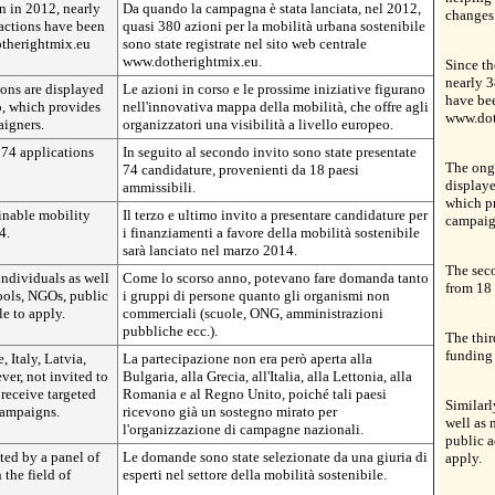
n in 2012, nearly
Da quando la campagna è stata lanciata, nel 2012,
changes
actions have been
quasi 380 azioni per la mobilità urbana sostenibile
otherightmix.eu
sono state registrate nel sito web centrale
www.dotherightmix.eu.
Since th
nearly 3
ons are displayed
Le azioni in corso e le prossime iniziative figurano
have bee
, which provides
nell'innovativa mappa della mobilità, che offre agli
www.dot
aigners.
organizzatori una visibilità a livello europeo.
 74 applications
In seguito al secondo invito sono state presentate
The ong
74 candidature, provenienti da 18 paesi
display
ammissibili.
which pr
ainable mobility
Il terzo e ultimo invito a presentare candidature per
campaig
4.
i finanziamenti a favore della mobilità sostenibile
sarà lanciato nel marzo 2014.
The seco
 individuals as well
Come lo scorso anno, potevano fare domanda tanto
from 18 
ools, NGOs, public
i gruppi di persone quanto gli organismi non
le to apply.
commerciali (scuole, ONG, amministrazioni
pubbliche ecc.).
The thir
funding
 Italy, Latvia,
La partecipazione non era però aperta alla
er, not invited to
Bulgaria, alla Grecia, all'Italia, alla Lettonia, alla
 receive targeted
Romania e al Regno Unito, poiché tali paesi
Similarl
campaigns.
ricevono già un sostegno mirato per
well as 
l'organizzazione di campagne nazionali.
public a
ted by a panel of
Le domande sono state selezionate da una giuria di
apply.
 the field of
esperti nel settore della mobilità sostenibile.