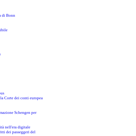
za di Bonn
ibile
e
bus
 la Corte dei conti europea
ormazione Schengen per
tà nell'era digitale
tti dei passeggeri del