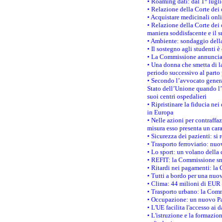
• Roaming dati: dal 1° lugli
• Relazione della Corte dei 
• Acquistare medicinali onl
• Relazione della Corte dei 
maniera soddisfacente e il s
• Ambiente: sondaggio della
• Il sostegno agli studenti 
• La Commissione annuncia u
• Una donna che smetta di la
periodo successivo al parto 
• Secondo l’avvocato genera
Stato dell’Unione quando l’i
suoi centri ospedalieri
• Ripristinare la fiducia ne
in Europa
• Nelle azioni per contraffa
misura esso presenta un cara
• Sicurezza dei pazienti: si 
• Trasporto ferroviario: nuov
• Lo sport: un volano della 
• REFIT: la Commissione sne
• Ritardi nei pagamenti: la 
• Tutti a bordo per una nuo
• Clima: 44 milioni di EUR d
• Trasporto urbano: la Commi
• Occupazione: un nuovo Pas
• L'UE facilita l'accesso ai 
• L'istruzione e la formazi