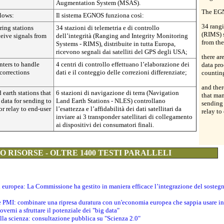
Augmentation System (MSAS).
The EGN
lows:
Il sistema EGNOS funziona così:
34 rangi
ring stations
34 stazioni di telemetria e di controllo
(RIMS) s
eive signals from
dell’integrità (Ranging and Integrity Monitoring
from the
Systems - RIMS), distribuite in tutta Europa,
ricevono segnali dai satelliti del GPS degli USA;
there ar
nters to handle
4 centri di controllo effettuano l’elaborazione dei
data pro
 corrections
dati e il conteggio delle correzioni differenziate;
countin
and ther
 earth stations that
6 stazioni di navigazione di terra (Navigation
that man
data for sending to
Land Earth Stations - NLES) controllano
sending 
or relay to end-user
l’esattezza e l’affidabilità dei dati satellitari da
relay to
inviare ai 3 transponder satellitari di collegamento
ai dispositivi dei consumatori finali.
 RISORSE - OLTRE 1400 TESTI PARALLELI
ti europea: La Commissione ha gestito in maniera efficace l’integrazione del sosteg
le PMI: combinare una ripresa duratura con un'economia europea che sappia usare in 
verni a sfruttare il potenziale dei "big data"
della scienza: consultazione pubblica su "Scienza 2.0"