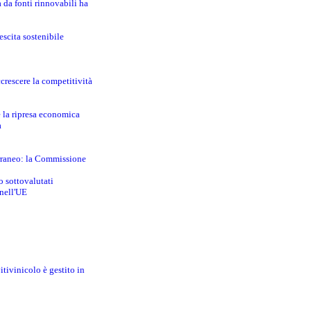
a da fonti rinnovabili ha
escita sostenibile
crescere la competitività
e la ripresa economica
a
erraneo: la Commissione
o sottovalutati
 nell'UE
itivinicolo è gestito in