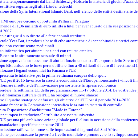
adottata temporaneamente dal Land Schleswig-Holstein in materia di giochi d’azzard
estrittiva seguita negli altri Länder tedeschi
izione della Syria International Islamic Bank nell’elenco delle entità destinatarie del
le PMI europee cercano opportunità d'affari in Paraguay
menda di 1,06 miliardi di euro inflitta a Intel per aver abusato della sua posizione
 il 2007
on estingue il suo diritto alle ferie annuali retribuite
erale Yves Bot, i prodotti a base di erbe aromatiche e di cannabinoidi sintetici com
tivi non costituiscono medicinali
to informatico per aiutare i pazienti con trauma cranico
 contro lo sfruttamento sessuale di minori
ione approva la concessione di aiuti al funzionamento all'aeroporto dello Stretto (I
po BEI uniscono le forze per mobilitare fino a 48 miliardi di euro di investimenti 
rafforzare i legami economici fra Panama e l'UE
resenta le iniziative per la prima Settimana europea dello sport
ll'UE per il 2015 favorisce la crescita economica dell'Europa nonostante i vincoli fin
formare il settore dell’innovazione per sostenere la ripresa economica
erdere: la settimana UE della programmazione 11-17 ottobre 2014. Le vostre idee
la diplomazia culturale dell'UE ha bisogno di nuovo slancio
oro: il quadro strategico definisce gli obiettivi dell'UE per il periodo 2014-2020
piano francese la Commissione intensifica le azioni in materia di controllo
pita l'esposizione d'architettura "Made in Europe"
ter europeo in traduzione" attribuito a sessanta università
l'UE per una più ambiziosa azione globale per il clima in occasione della conferen
ccomandazioni specifiche per paese 2014
mmissione rafforza le norme sulle importazioni di agrumi dal Sud Africa
ione per contrastare la povertà a livello mondiale e promuovere lo sviluppo sosten