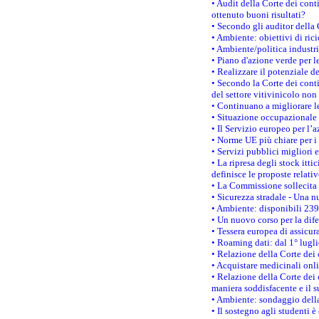
• Audit della Corte dei cont
ottenuto buoni risultati?
• Secondo gli auditor della
• Ambiente: obiettivi di ric
• Ambiente/politica industria
• Piano d'azione verde per l
• Realizzare il potenziale d
• Secondo la Corte dei conti
del settore vitivinicolo no
• Continuano a migliorare l
• Situazione occupazionale 
• Il Servizio europeo per l’
• Norme UE più chiare per 
• Servizi pubblici migliori 
• La ripresa degli stock it
definisce le proposte relativ
• La Commissione sollecita 
• Sicurezza stradale - Una 
• Ambiente: disponibili 239
• Un nuovo corso per la dif
• Tessera europea di assicur
• Roaming dati: dal 1° lugli
• Relazione della Corte dei 
• Acquistare medicinali onl
• Relazione della Corte dei 
maniera soddisfacente e il s
• Ambiente: sondaggio della
• Il sostegno agli studenti 