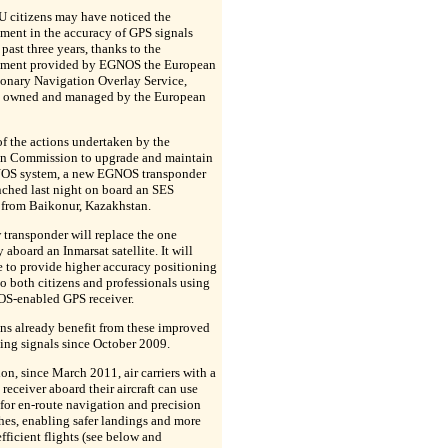
 citizens may have noticed the
ment in the accuracy of GPS signals
 past three years, thanks to the
ment provided by EGNOS the European
ionary Navigation Overlay Service,
s owned and managed by the European
of the actions undertaken by the
n Commission to upgrade and maintain
OS system, a new EGNOS transponder
ched last night on board an SES
e from Baikonur, Kazakhstan.
transponder will replace the one
y aboard an Inmarsat satellite. It will
 to provide higher accuracy positioning
to both citizens and professionals using
S-enabled GPS receiver.
ns already benefit from these improved
ing signals since October 2009.
ion, since March 2011, air carriers with a
d receiver aboard their aircraft can use
or en-route navigation and precision
es, enabling safer landings and more
fficient flights (see below and