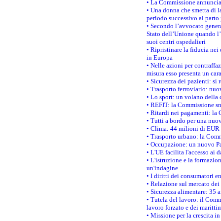
• La Commissione annuncia u
• Una donna che smetta di la
periodo successivo al parto 
• Secondo l’avvocato genera
Stato dell’Unione quando l’i
suoi centri ospedalieri
• Ripristinare la fiducia ne
in Europa
• Nelle azioni per contraffa
misura esso presenta un cara
• Sicurezza dei pazienti: si 
• Trasporto ferroviario: nuov
• Lo sport: un volano della 
• REFIT: la Commissione sne
• Ritardi nei pagamenti: la 
• Tutti a bordo per una nuo
• Clima: 44 milioni di EUR d
• Trasporto urbano: la Commi
• Occupazione: un nuovo Pas
• L'UE facilita l'accesso ai 
• L'istruzione e la formazi
un'indagine
• I diritti dei consumatori e
• Relazione sul mercato dei 
• Sicurezza alimentare: 35 a
• Tutela del lavoro: il Comm
lavoro forzato e dei maritti
• Missione per la crescita i