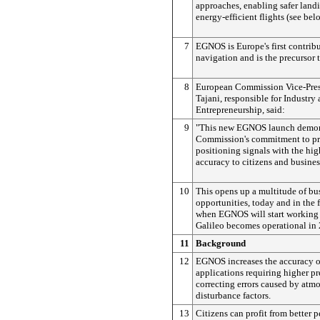
approaches, enabling safer land
energy-efficient flights (see be
7
EGNOS is Europe's first contribut
navigation and is the precursor 
8
European Commission Vice-Pres
Tajani, responsible for Industry
Entrepreneurship, said:
9
"This new EGNOS launch demons
Commission's commitment to p
positioning signals with the hig
accuracy to citizens and busines
10
This opens up a multitude of bu
opportunities, today and in the f
when EGNOS will start working
Galileo becomes operational in
11
Background
12
EGNOS increases the accuracy o
applications requiring higher pr
correcting errors caused by atm
disturbance factors.
13
Citizens can profit from better 