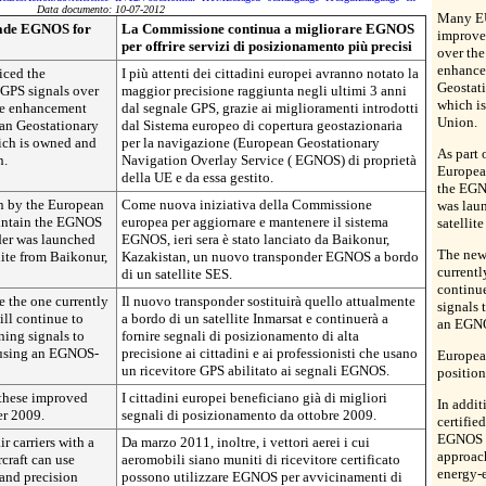
Data documento: 10-07-2012
Many EU
rade EGNOS for
La Commissione continua a migliorare EGNOS
improve
per offrire servizi di posizionamento più precisi
over the
enhance
iced the
I più attenti dei cittadini europei avranno notato la
Geostat
 GPS signals over
maggior precisione raggiunta negli ultimi 3 anni
which i
the enhancement
dal segnale GPS, grazie ai miglioramenti introdotti
Union.
an Geostationary
dal Sistema europeo di copertura geostazionaria
ich is owned and
per la navigazione (European Geostationary
As part 
n.
Navigation Overlay Service ( EGNOS) di proprietà
Europea
della UE e da essa gestito.
the EGN
en by the European
Come nuova iniziativa della Commissione
was laun
intain the EGNOS
europea per aggiornare e mantenere il sistema
satellit
er was launched
EGNOS, ieri sera è stato lanciato da Baikonur,
The new 
lite from Baikonur,
Kazakistan, un nuovo transponder EGNOS a bordo
currentl
di un satellite SES.
continue
e the one currently
Il nuovo transponder sostituirà quello attualmente
signals 
will continue to
a bordo di un satellite Inmarsat e continuerà a
an EGNO
ning signals to
fornire segnali di posizionamento di alta
s using an EGNOS-
precisione ai cittadini e ai professionisti che usano
Europea
un ricevitore GPS abilitato ai segnali EGNOS.
position
 these improved
I cittadini europei beneficiano già di migliori
In addit
er 2009.
segnali di posizionamento da ottobre 2009.
certifie
EGNOS f
r carriers with a
Da marzo 2011, inoltre, i vettori aerei i cui
approach
rcraft can use
aeromobili siano muniti di ricevitore certificato
energy-e
and precision
possono utilizzare EGNOS per avvicinamenti di