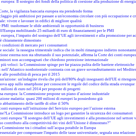
i europea: Il sostegno dei fondi della politica di coesione alla produzione di energi
 Corte, la vigilanza bancaria europea sta prendendo forma
iclaggio più ambiziosi per passare a un'economia circolare con più occupazione e cr
le: vivere e lavorare in edifici di migliore qualità
e PMI: trasformare le sfide ambientali in opportunità di business
ell'Europa mobilitando 25 miliardi di euro di finanziamenti per le PMI
 europea, l’impatto del sostegno dell’UE agli investimenti e alla promozione per ac
n è chiaramente dimostrato
e condizioni di mercato per i consumatori
e sociale: la rassegna trimestrale indica che in molti rimangono indietro nonostant
azione esterna non sta sfruttando il suo potenziale, afferma la Corte dei conti europe
i minori non accompagnati che chiedono protezione internazionale
e più veloci: la Commissione spinge per far piazza pulita delle barriere elettroniche
tici nell’Atlantico nordorientale contrasta con un grave sovrasfruttamento nel Medit
e alle possibilità di pesca per il 2015
un'azione: un'indagine rivela che più dell'80% degli insegnanti dell'UE si ritengon
nuova app sullo smartphone per conoscere le regole del codice della strada ovunque
 milioni di euro nel 2014 per proposte di progetti
esa europea: la Commissione propone un piano d’azione industriale
azione malattia: quasi 200 milioni di europei la possiedono già
o abbattimento delle tariffe di oltre il 50%
conti europea sull’istituzione del Servizio europeo per l’azione esterna
ine?La Commissione introduce un logo per garantire la sicurezza dei consumatori
conti europea “Il sostegno dell’UE agli investimenti e alla promozione nel settore v
uo contributo alla competitività dei vini dell’Unione è dimostrato?”
 Commissione tra i cittadini sull’acqua potabile in Europa
è essenziale per compensare l'impatto delle tasse universitarie, segnala una relazione