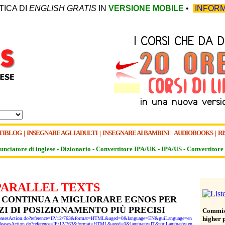
TICA DI
ENGLISH GRATIS
IN
VERSIONE MOBILE
•
INFORM
TIBLOG
|
INSEGNARE AGLI ADULTI
|
INSEGNARE AI BAMBINI
|
AUDIOBOOKS
|
RI
unciatore di inglese -
Dizionario -
Convertitore IPA/UK
-
IPA/US
-
Convertitore 
PARALLEL TEXTS
 CONTINUA A MIGLIORARE EGNOS PER
ZI DI POSIZIONAMENTO PIÙ PRECISI
Commiss
higher 
sReleasesAction.do?reference=IP/12/763&format=HTML&aged=0&language=EN&guiLanguage=en
ssReleasesAction.do?reference=IP/12/763&format=HTML&aged=0&language=IT&guiLanguage=en