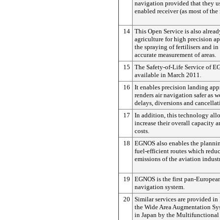
navigation provided that they 
enabled receiver (as most of the
14
This Open Service is also alread
agriculture for high precision a
the spraying of fertilisers and i
accurate measurement of areas.
15
The Safety-of-Life Service of
available in March 2011.
16
It enables precision landing ap
renders air navigation safer as w
delays, diversions and cancellati
17
In addition, this technology allo
increase their overall capacity 
costs.
18
EGNOS also enables the planning
fuel-efficient routes which red
emissions of the aviation indust
19
EGNOS is the first pan-European
navigation system.
20
Similar services are provided i
the Wide Area Augmentation S
in Japan by the Multifunctional 