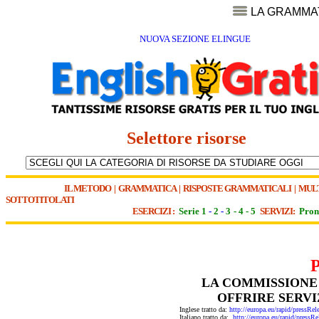
LA GRAMMA
NUOVA SEZIONE ELINGUE
Selettore risorse
IL METODO
|
GRAMMATICA
|
RISPOSTE GRAMMATICALI
|
MUL
SOTTOTITOLATI
ESERCIZI :
Serie 1
-
2
-
3
-
4
-
5
SERVIZI:
Pron
LA COMMISSIONE
OFFRIRE SERVI
Inglese tratto da:
http://europa.eu/rapid/pres
Italiano tratto da:
http://europa.eu/rapid/pre