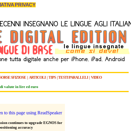
ATIVA PRIVACY
SORSE SFIZIOSE
|
ARTICOLI
|
TIPS
|
TESTI PARALLELI
|
VIDEO
di valute in lire ed euro
ion continues to upgrade EGNOS for
positioning accuracy