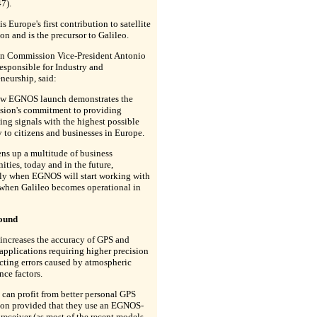
7).
 Europe's first contribution to satellite
on and is the precursor to Galileo.
n Commission Vice-President Antonio
responsible for Industry and
neurship, said:
ew EGNOS launch demonstrates the
ion's commitment to providing
ing signals with the highest possible
 to citizens and businesses in Europe.
ns up a multitude of business
ities, today and in the future,
lly when EGNOS will start working with
 when Galileo becomes operational in
ound
ncreases the accuracy of GPS and
applications requiring higher precision
cting errors caused by atmospheric
nce factors.
 can profit from better personal GPS
ion provided that they use an EGNOS-
receiver (as most of the recent models