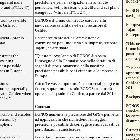
IP/11/24
ings and more
precisione e per la navigazione in rotta: ciò
low and IP/11/247).
permetterà voli più sicuri e più efficienti sul piano
EGNOS is
energetico (v.infra e IP/11/247).
navigati
ion to satellite
EGNOS è il primo contributo europeo alla
Europea
to Galileo.
navigazione satellitare ed è il precursore di
Tajani, 
Galileo.
Entrepre
ident Antonio
Il vicepresidente della Commissione e
 and
commissario per l’industria e le imprese, Antonio
"This n
Tajani, ha affermato:
Commiss
position
trates the
"Questo nuovo lancio di EGNOS dimostra
accuracy
roviding
l’impegno della Commissione nella fornitura di
hest possible
segnali di posizionamento della massima
This ope
ses in Europe.
precisione possibile per i cittadini e le imprese in
opportun
Europa.
especia
Galileo
siness
Ciò offre vaste opportunità commerciali, oggi e in
2014."
uture, especially
futuro, soprattutto quando EGNOS comincerà a
 with Galileo when
operare nel quadro di Galileo, a partire dal 2014."
Backgr
 2014."
EGNOS i
Contesto
enables 
f GPS and enables
EGNOS aumenta la precisione del GPS e permette
by corre
ecision by
ad applicazioni che richiedono la maggior
disturba
ospheric
precisione possibile di correggere errori causati da
perturbazioni atmosferiche.
Citizens
navigat
personal GPS
I cittadini possono usufruire di migliori servizi
enabled 