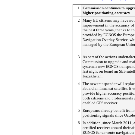
1
Commission continues to upg
higher positioning accuracy
2
Many EU citizens may have not
improvement in the accuracy of
the past three years, thanks to 
provided by EGNOS the Europe
Navigation Overlay Service, wh
managed by the European Unio
3
As part of the actions undertak
Commission to upgrade and ma
system, a new EGNOS transpond
last night on board an SES satel
Kazakhstan.
4
The new transponder will replac
aboard an Inmarsat satellite. It 
provide higher accuracy positio
both citizens and professional
enabled GPS receiver.
5
Europeans already benefit from
positioning signals since Octob
6
In addition, since March 2011, ai
certified receiver aboard their ai
EGNOS for en-route navigation 