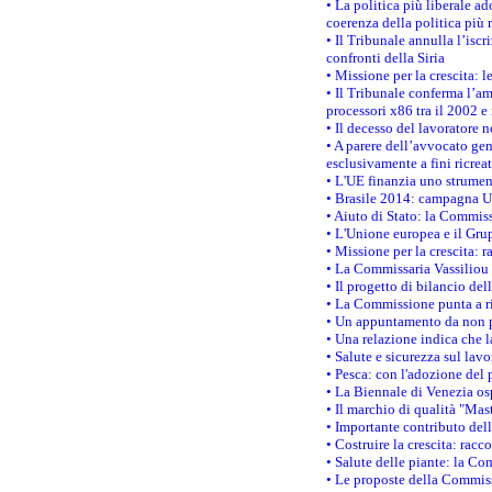
• La politica più liberale 
coerenza della politica più r
• Il Tribunale annulla l’iscr
confronti della Siria
• Missione per la crescita: 
• Il Tribunale conferma l’am
processori x86 tra il 2002 e
• Il decesso del lavoratore n
• A parere dell’avvocato gen
esclusivamente a fini ricrea
• L'UE finanzia uno strumen
• Brasile 2014: campagna UE
• Aiuto di Stato: la Commiss
• L'Unione europea e il Grup
• Missione per la crescita: 
• La Commissaria Vassiliou p
• Il progetto di bilancio de
• La Commissione punta a ri
• Un appuntamento da non p
• Una relazione indica che 
• Salute e sicurezza sul lav
• Pesca: con l'adozione del 
• La Biennale di Venezia os
• Il marchio di qualità "Mas
• Importante contributo del
• Costruire la crescita: ra
• Salute delle piante: la Co
• Le proposte della Commiss