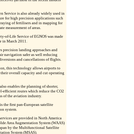
n Service is also already widely used in
ure for high precision applications such
praying of fertilisers and in mapping for
ate measurement of areas.
ety-of-Life Service of EGNOS was made
le in March 2011.
es precision landing approaches and
air navigation safer as well reducing
diversions and cancellations of flights.
ion, this technology allows airports to
 their overall capacity and cut operating
so enables the planning of shorter,
l-efficient routes which reduce the CO2
s of the aviation industry.
 the first pan-European satellite
ion system.
services are provided in North America
Wide Area Augmentation System (WAAS)
apan by the Multifunctional Satellite
ation System (MSAS).