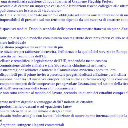
na straordinaria adesione di nuovi partner al Graphene Flagship Project
vorare o di cercare un impiego a causa delle limitazioni fisiche collegate alle ultim
può conservare lo status di «lavoratore»
le Cruz Villalón, uno Stato membro è obbligato ad autorizzare la prestazione di un
mpossibilità di prestarlo sul suo territorio dipenda da una carenza di carattere cont
i dispositivi medici. Dopo lo scandalo delle protesi mammarie francesi un piano d'azi
zione, un disegno o modello comunitario non registrato deve presumersi valido se il 
ttere individuale
registrano progressi ma occorre fare di più
e iniziative per rafforzare la crescita, l'efficienza e la qualità del servizio in Europa
crescita per l'economia dell'UE
llisce e semplifica la legislazione dell’UE, rendendola meno costosa
Commissione chiede all'Italia e alla Slovacchia chiarimenti nel merito
va macroregione adriatica e ionica: la Commissione avvicina i paesi tra loro
isponibili per il primo invito a presentare progetti dedicati all'azione per il clima
ssione finanzia 19 iniziative europee per far sì che i cittadini scelgano la combin
saporto europeo delle competenze per agevolare l'assunzione nel settore della rice
dati sull'osservazione della terra a fini commerciali
one non sono adattate al mondo del lavoro, secondo un quarto dei cittadini europei 
ntrano nell'era digitale a vantaggio di 507 milioni di cittadini
prodotti lattiero-caseari e sul «pacchetto latte»
nni di difesa della salute umana e degli animali
issario Andor accoglie con favore l’adozione di nuove norme internazionali per la t
mi
n Argentina: stringere i legami commerciali