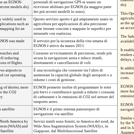
use an EGNOS-
personali di navigazione GPS se usano un
do).
 recent models do).
ricevitore abilitato per EGNOS (la maggior parte
dei più recenti modelli lo sono).
This Ope
agricult
y widely used in
Questo servizio aperto è già ampiamente usato in
as the s
pplications such as
agricoltura per applicazioni di alta precisione
an accur
n mapping for an
come irrorare concimi e mappare le superfici per
misurarle con esattezza.
The Saf
 EGNOS was made
Il servizio per la sicurezza della vita umana di
availab
EGNOS è attivo da marzo 2011.
It enabl
proaches and
Consente avvicinamenti di precisione, rende più
renders 
ell reducing
sicura la navigazione aerea e riduce ritardi,
delays, 
ons of flights.
dirottamenti e cancellazioni di voli.
In addit
ws airports to
È una tecnologia che consente tra l’altro di
increase
and cut operating
aumentare la capacità globale degli aeroporti e a
costs.
ridurne i costi di gestione.
EGNOS al
 of shorter, more
EGNOS permette inoltre di programmare le rotte
more fue
uce the CO2
più brevi e contribuisce quindi a ridurre i consumi
emission
ry.
di carburante e le emissioni di CO2 nel settore del
trasporto aereo.
EGNOS is
 satellite
EGNOS è il primo sistema paneuropeo di
navigat
navigazione via satellite.
Similar 
n North America by
Servizi simili sono forniti, in America del nord, da
by the 
ystem (WAAS) and
Wide Area Augmentation System (WAAS) e, in
and in J
Satellite
Giappone, dal Multifunctional Satellite
Augment