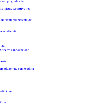
o non pregiudica la
le misure restrittive nei
 dominante sul mercato dei
mercializzati
talia)
in ricerca e innovazione
anziari
 prendono vita con #coding
za di Bonn
ibile