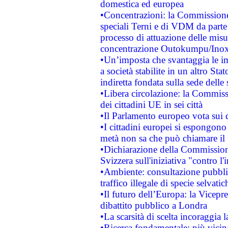
domestica ed europea
•Concentrazioni: la Commissione 
speciali Terni e di VDM da part
processo di attuazione delle misur
concentrazione Outokumpu/In
•Un’imposta che svantaggia le im
a società stabilite in un altro S
indiretta fondata sulla sede delle 
•Libera circolazione: la Commiss
dei cittadini UE in sei città
•Il Parlamento europeo vota sui di
•I cittadini europei si espongono
metà non sa che può chiamare i
•Dichiarazione della Commission
Svizzera sull'iniziativa "contro 
•Ambiente: consultazione pubblic
traffico illegale di specie selvatic
•Il futuro dell’Europa: la Vicep
dibattito pubblico a Londra
•La scarsità di scelta incoraggia l
•Ricerca fondamentale: più vicin