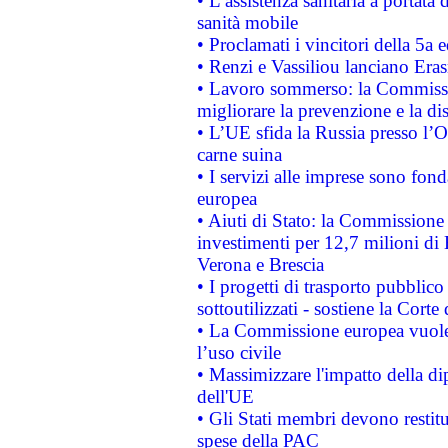
• L’assistenza sanitaria a portata 
sanità mobile
• Proclamati i vincitori della 5a
• Renzi e Vassiliou lanciano Eras
• Lavoro sommerso: la Commissi
migliorare la prevenzione e la di
• L’UE sfida la Russia presso l’
carne suina
• I servizi alle imprese sono fon
europea
• Aiuti di Stato: la Commissione 
investimenti per 12,7 milioni di 
Verona e Brescia
• I progetti di trasporto pubblic
sottoutilizzati - sostiene la Corte
• La Commissione europea vuole 
l’uso civile
• Massimizzare l'impatto della dip
dell'UE
• Gli Stati membri devono restit
spese della PAC