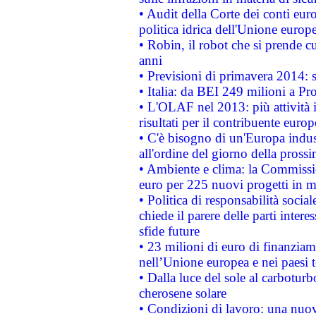
• Audit della Corte dei conti euro
politica idrica dell'Unione europ
• Robin, il robot che si prende c
anni
• Previsioni di primavera 2014: si
• Italia: da BEI 249 milioni a Pr
• L'OLAF nel 2013: più attività i
risultati per il contribuente euro
• C'è bisogno di un'Europa indust
all'ordine del giorno della pros
• Ambiente e clima: la Commissi
euro per 225 nuovi progetti in m
• Politica di responsabilità soci
chiede il parere delle parti interes
sfide future
• 23 milioni di euro di finanzia
nell’Unione europea e nei paesi t
• Dalla luce del sole al carboturb
cherosene solare
• Condizioni di lavoro: una nuov