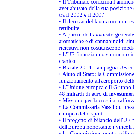
• Il Tribunale conferma l’ammenda
aver abusato della sua posizione
tra il 2002 e il 2007
• Il decesso del lavoratore non est
retribuite
• A parere dell’avvocato generale
aromatiche e di cannabinoidi sint
ricreativi non costituiscono medi
• L'UE finanzia uno strumento in
cranico
• Brasile 2014: campagna UE cont
• Aiuto di Stato: la Commissione 
funzionamento all'aeroporto dello 
• L'Unione europea e il Gruppo B
48 miliardi di euro di investimen
• Missione per la crescita: raffo
• La Commissaria Vassiliou presen
europea dello sport
• Il progetto di bilancio dell'UE 
dell'Europa nonostante i vincoli 
• La Commissione punta a riforma