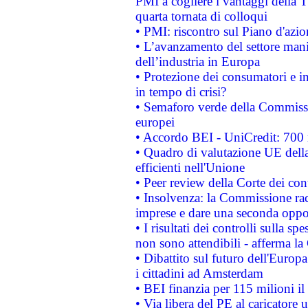
PMI a cogliere i vantaggi della 
quarta tornata di colloqui
• PMI: riscontro sul Piano d'azi
• L’avanzamento del settore manifa
dell’industria in Europa
• Protezione dei consumatori e in
in tempo di crisi?
• Semaforo verde della Commission
europei
• Accordo BEI - UniCredit: 700 m
• Quadro di valutazione UE della 
efficienti nell'Unione
• Peer review della Corte dei cont
• Insolvenza: la Commissione ra
imprese e dare una seconda oppor
• I risultati dei controlli sulla s
non sono attendibili - afferma la
• Dibattito sul futuro dell'Europ
i cittadini ad Amsterdam
• BEI finanzia per 115 milioni i
• Via libera del PE al caricatore u