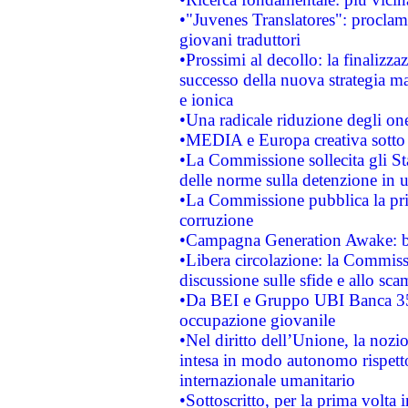
•"Juvenes Translatores": proclama
giovani traduttori
•Prossimi al decollo: la finalizzaz
successo della nuova strategia ma
e ionica
•Una radicale riduzione degli oner
•MEDIA e Europa creativa sotto i r
•La Commissione sollecita gli Sta
delle norme sulla detenzione in 
•La Commissione pubblica la prim
corruzione
•Campagna Generation Awake: bast
•Libera circolazione: la Commiss
discussione sulle sfide e allo sca
•Da BEI e Gruppo UBI Banca 35
occupazione giovanile
•Nel diritto dell’Unione, la nozi
intesa in modo autonomo rispetto 
internazionale umanitario
•Sottoscritto, per la prima volta 