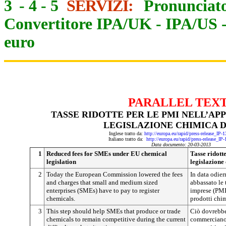
3
-
4
-
5
SERVIZI:
Pronunciato
Convertitore IPA/UK
-
IPA/US
euro
PARALLEL TEX
TASSE RIDOTTE PER LE PMI NELL’AP
LEGISLAZIONE CHIMICA D
Inglese tratto da:
http://europa.eu/rapid/press-release_IP
Italiano tratto da:
http://europa.eu/rapid/press-release_IP
Data documento: 20-03-2013
1
Reduced fees for SMEs under EU chemical
Tasse ridott
legislation
legislazione
2
Today the European Commission lowered the fees
In data odie
and charges that small and medium sized
abbassato le t
enterprises (SMEs) have to pay to register
imprese (PMI
chemicals.
prodotti chim
3
This step should help SMEs that produce or trade
Ciò dovrebbe
chemicals to remain competitive during the current
commerciano 