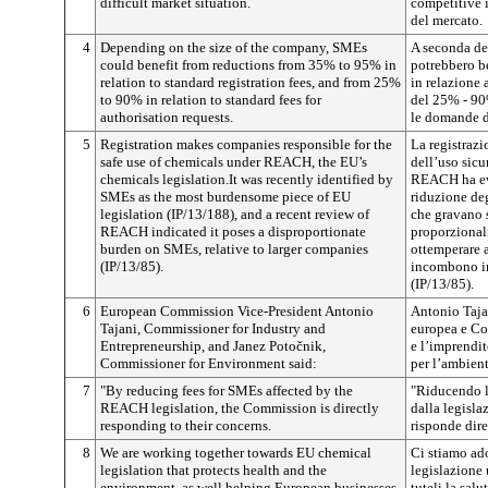
difficult market situation.
competitive i
del mercato.
4
Depending on the size of the company, SMEs
A seconda de
could benefit from reductions from 35% to 95% in
potrebbero b
relation to standard registration fees, and from 25%
in relazione 
to 90% in relation to standard fees for
del 25% - 90%
authorisation requests.
le domande d
5
Registration makes companies responsible for the
La registrazi
safe use of chemicals under REACH, the EU’s
dell’uso sicu
chemicals legislation.It was recently identified by
REACH ha evi
SMEs as the most burdensome piece of EU
riduzione deg
legislation (IP/13/188), and a recent review of
che gravano s
REACH indicated it poses a disproportionate
proporzionali
burden on SMEs, relative to larger companies
ottemperare a
(IP/13/85).
incombono i
(IP/13/85).
6
European Commission Vice-President Antonio
Antonio Taja
Tajani, Commissioner for Industry and
europea e Co
Entrepreneurship, and Janez Potočnik,
e l’imprendi
Commissioner for Environment said:
per l’ambien
7
"By reducing fees for SMEs affected by the
"Riducendo le
REACH legislation, the Commission is directly
dalla legis
responding to their concerns.
risponde dire
8
We are working together towards EU chemical
Ci stiamo ad
legislation that protects health and the
legislazione 
environment, as well helping European businesses
tuteli la salu