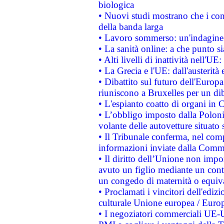
biologica
• Nuovi studi mostrano che i cons
della banda larga
• Lavoro sommerso: un'indagine 
• La sanità online: a che punto 
• Alti livelli di inattività nell'
• La Grecia e l'UE: dall'austerità
• Dibattito sul futuro dell'Europa:
riuniscono a Bruxelles per un di
• L'espianto coatto di organi in 
• L’obbligo imposto dalla Polonia 
volante delle autovetture situato s
• Il Tribunale conferma, nel compl
informazioni inviate dalla Commi
• Il diritto dell’Unione non imp
avuto un figlio mediante un contr
un congedo di maternità o equiv
• Proclamati i vincitori dell'edi
culturale Unione europea / Euro
• I negoziatori commerciali UE-U