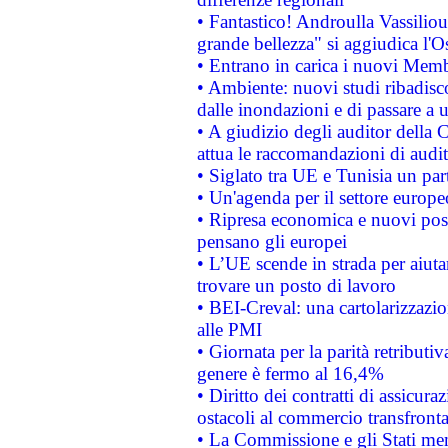
• Fantastico! Androulla Vassilio
grande bellezza" si aggiudica l'O
• Entrano in carica i nuovi Memb
• Ambiente: nuovi studi ribadisco
dalle inondazioni e di passare a u
• A giudizio degli auditor della
attua le raccomandazioni di aud
• Siglato tra UE e Tunisia un part
• Un'agenda per il settore europe
• Ripresa economica e nuovi post
pensano gli europei
• L’UE scende in strada per aiutar
trovare un posto di lavoro
• BEI-Creval: una cartolarizzazio
alle PMI
• Giornata per la parità retributiv
genere è fermo al 16,4%
• Diritto dei contratti di assicura
ostacoli al commercio transfronta
• La Commissione e gli Stati mem