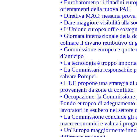
• Eurobarometro: i cittadini euro
orientamenti della nuova PAC
• Direttiva MAC: nessuna prova a
• Dare maggiore visibilità alla so
• L’Unione europea offre sostegn
• Giornata internazionale della 
colmare il divario retributivo di 
• Commissione europea e quote ro
d’anticipo
• La tecnologia è troppo importan
• La Commissaria responsabile per
salvare Pompei
• L'UE propone una strategia di 
provenienti da zone di conflitto
• Occupazione: la Commissione pr
Fondo europeo di adeguamento al
lavoratori in esubero nel settore d
• La Commissione conclude gli es
macroeconomici e valuta i progre
• Un'Europa maggiormente innova
differenze regionali