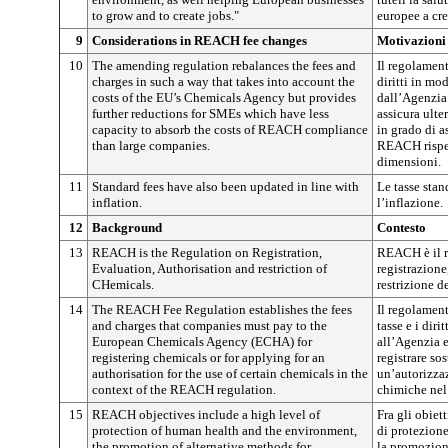
to grow and to create jobs."
europee a cre
9
Considerations in REACH fee changes
Motivazioni
10
The amending regulation rebalances the fees and
Il regolament
charges in such a way that takes into account the
diritti in mo
costs of the EU’s Chemicals Agency but provides
dall’Agenzia
further reductions for SMEs which have less
assicura ulte
capacity to absorb the costs of REACH compliance
in grado di a
than large companies.
REACH rispet
dimensioni.
11
Standard fees have also been updated in line with
Le tasse stan
inflation.
l’inflazione.
12
Background
Contesto
13
REACH is the Regulation on Registration,
REACH è il r
Evaluation, Authorisation and restriction of
registrazione
CHemicals.
restrizione d
14
The REACH Fee Regulation establishes the fees
Il regolament
and charges that companies must pay to the
tasse e i dir
European Chemicals Agency (ECHA) for
all’Agenzia 
registering chemicals or for applying for an
registrare so
authorisation for the use of certain chemicals in the
un’autorizzaz
context of the REACH regulation.
chimiche nel
15
REACH objectives include a high level of
Fra gli obiet
protection of human health and the environment,
di protezione
the promotion of alternative methods for
la promozione