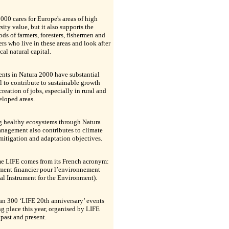
000 cares for Europe's areas of high
sity value, but it also supports the
ods of farmers, foresters, fishermen and
ers who live in these areas and look after
ical natural capital.
nts in Natura 2000 have substantial
l to contribute to sustainable growth
creation of jobs, especially in rural and
eloped areas.
g healthy ecosystems through Natura
nagement also contributes to climate
itigation and adaptation objectives.
e LIFE comes from its French acronym:
ment financier pour l’environnement
al Instrument for the Environment).
an 300 ‘LIFE 20th anniversary’ events
ng place this year, organised by LIFE
 past and present.