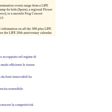
semination events range from a LIFE
amp for kids (Spain), a regional Flower
eece), to a moonlit Frog Concert
y).
 information on all the 300-plus LIFE
see the LIFE 20th anniversary calendar.
no accoppiato nel regime di
modo efficiente le risorse
a da fonti rinnovabili ha
escita sostenibile
crescere la competitività