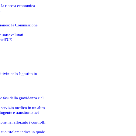
e la ripresa economica
a
erraneo: la Commissione
o sottovalutati
 nell'UE
itivinicolo è gestito in
e fasi della gravidanza e al
 servizio medico in un altro
ingente e transitorio nei
one ha rafforzato i controlli
suo titolare indica in quale