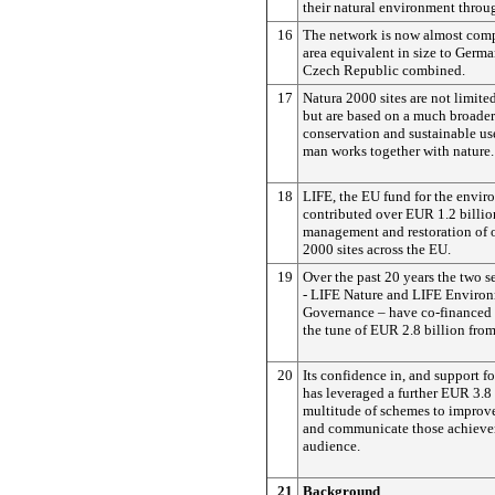
their natural environment throu
16
The network is now almost comp
area equivalent in size to Germ
Czech Republic combined.
17
Natura 2000 sites are not limited
but are based on a much broader
conservation and sustainable us
man works together with nature.
18
LIFE, the EU fund for the envir
contributed over EUR 1.2 billio
management and restoration of 
2000 sites across the EU.
19
Over the past 20 years the two s
- LIFE Nature and LIFE Environ
Governance – have co-financed 
the tune of EUR 2.8 billion fro
20
Its confidence in, and support for
has leveraged a further EUR 3.8 
multitude of schemes to improv
and communicate those achievem
audience.
21
Background