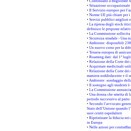
• Continuano a migliorare l
• Situazione occupazionale 
• Il Servizio europeo per l’
• Norme UE più chiare per 
• Servizi pubblici migliori 
• La ripresa degli stock it
definisce le proposte relativ
• La Commissione sollecita 
• Sicurezza stradale - Una 
• Ambiente: disponibili 239
• Un nuovo corso per la dif
• Tessera europea di assicur
• Roaming dati: dal 1° lugli
• Relazione della Corte dei 
• Acquistare medicinali onl
• Relazione della Corte dei 
maniera soddisfacente e il s
• Ambiente: sondaggio della
• Il sostegno agli studenti 
• La Commissione annuncia u
• Una donna che smetta di la
periodo successivo al parto 
• Secondo l’avvocato genera
Stato dell’Unione quando l’i
suoi centri ospedalieri
• Ripristinare la fiducia ne
in Europa
• Nelle azioni per contraffa