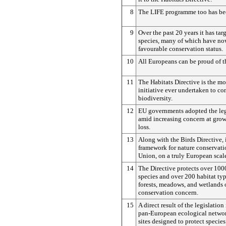
8
The LIFE programme too has bee
9
Over the past 20 years it has ta
species, many of which have no
favourable conservation status.
10
All Europeans can be proud of th
11
The Habitats Directive is the m
initiative ever undertaken to co
biodiversity.
12
EU governments adopted the leg
amid increasing concern at grow
loss.
13
Along with the Birds Directive, i
framework for nature conservati
Union, on a truly European scal
14
The Directive protects over 100
species and over 200 habitat ty
forests, meadows, and wetlands
conservation concern.
15
A direct result of the legislation
pan-European ecological networ
sites designed to protect species