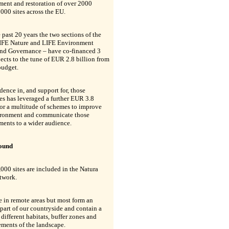
ent and restoration of over 2000
000 sites across the EU.
 past 20 years the two sections of the
LIFE Nature and LIFE Environment
and Governance – have co-financed 3
ects to the tune of EUR 2.8 billion from
budget.
idence in, and support for, those
ves has leveraged a further EUR 3.8
for a multitude of schemes to improve
ironment and communicate those
ents to a wider audience.
ound
000 sites are included in the Natura
twork.
 in remote areas but most form an
 part of our countryside and contain a
 different habitats, buffer zones and
ements of the landscape.