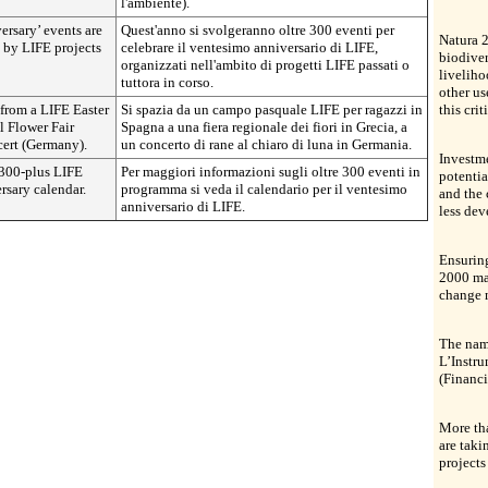
l'ambiente).
rsary’ events are
Quest'anno si svolgeranno oltre 300 eventi per
Natura 2
d by LIFE projects
celebrare il ventesimo anniversario di LIFE,
biodiver
organizzati nell'ambito di progetti LIFE passati o
liveliho
tuttora in corso.
other us
from a LIFE Easter
Si spazia da un campo pasquale LIFE per ragazzi in
this crit
l Flower Fair
Spagna a una fiera regionale dei fiori in Grecia, a
cert (Germany).
un concerto di rane al chiaro di luna in Germania.
Investme
 300-plus LIFE
Per maggiori informazioni sugli oltre 300 eventi in
potentia
rsary calendar.
programma si veda il calendario per il ventesimo
and the 
anniversario di LIFE.
less dev
Ensurin
2000 ma
change m
The nam
L’Instru
(Financi
More th
are taki
projects