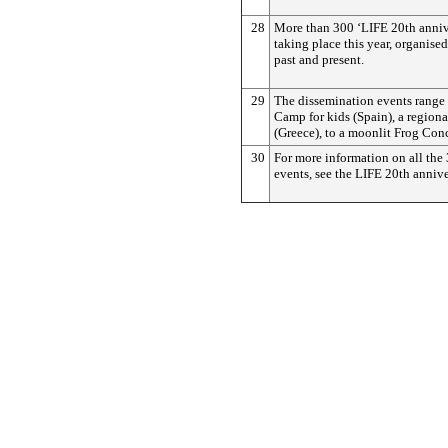
28
More than 300 ‘LIFE 20th annive
taking place this year, organise
past and present.
29
The dissemination events range 
Camp for kids (Spain), a regiona
(Greece), to a moonlit Frog Con
30
For more information on all the
events, see the LIFE 20th annive