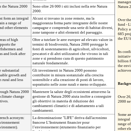
managem
in the Natura 2000
Sono oltre 26 000 i siti inclusi nella rete Natura
Natura 2
2000.
st form an integral
Alcuni si trovano in zone remote, ma la
Over the
ain a range of
maggioranza forma parte integrante delle nostre
fund - 
 and other elements
campagne e comprende una serie di habitat diversi,
Policy 
zone tampone e altri elementi del paesaggio.
685 proj
the EU 
reas of high
Oltre a tutelare le aree europee ad elevato valore in
upports the
termini di biodiversità, Natura 2000 protegge le
, fishermen and
fonti di sostentamento di agricoltori, silvicoltori,
Its conf
as and look after
pescatori e di altri utilizzatori che vivono in tali
initiati
zone e si prendono cura di questo patrimonio
billion 
naturale fondamentale.
the env
 substantial
Gli investimenti in Natura 2000 possono
achievem
inable growth and
contribuire in misura sostanziale alla crescita
n rural and less
sostenibile e alla creazione di posti di lavoro,
Backgr
soprattutto nelle zone rurali e meno sviluppate.
hrough Natura 2000
Mantenere la salute degli ecosistemi attraverso la
 climate change
gestione di Natura 2000 aiuta inoltre a conseguire
Over 26,
tives.
gli obiettivi in materia di riduzione dei
2000 ne
cambiamenti climatici e di adattamento a tali
cambiamenti.
Some are
French acronym:
La denominazione "LIFE" deriva dall'acronimo
integral
nvironnement
francese L’Instrument financier pour
range of
nvironment).
l’environnement (strumento finanziario per
other el