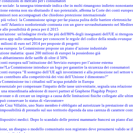
e condizioni di mercato per i consumatori
e sociale: la rassegna trimestrale indica che in molti rimangono indietro nonostant
azione esterna non sta sfruttando il suo potenziale, afferma la Corte dei conti europe
i minori non accompagnati che chiedono protezione internazionale
e più veloci: la Commissione spinge per far piazza pulita delle barriere elettroniche
tici nell’Atlantico nordorientale contrasta con un grave sovrasfruttamento nel Medit
e alle possibilità di pesca per il 2015
un'azione: un'indagine rivela che più dell'80% degli insegnanti dell'UE si ritengon
nuova app sullo smartphone per conoscere le regole del codice della strada ovunque
 milioni di euro nel 2014 per proposte di progetti
esa europea: la Commissione propone un piano d’azione industriale
azione malattia: quasi 200 milioni di europei la possiedono già
o abbattimento delle tariffe di oltre il 50%
conti europea sull’istituzione del Servizio europeo per l’azione esterna
ine?La Commissione introduce un logo per garantire la sicurezza dei consumatori
conti europea “Il sostegno dell’UE agli investimenti e alla promozione nel settore v
uo contributo alla competitività dei vini dell’Unione è dimostrato?”
 Commissione tra i cittadini sull’acqua potabile in Europa
è essenziale per compensare l'impatto delle tasse universitarie, segnala una relazione
na straordinaria adesione di nuovi partner al Graphene Flagship Project
vorare o di cercare un impiego a causa delle limitazioni fisiche collegate alle ultim
può conservare lo status di «lavoratore»
le Cruz Villalón, uno Stato membro è obbligato ad autorizzare la prestazione di un
mpossibilità di prestarlo sul suo territorio dipenda da una carenza di carattere cont
i dispositivi medici. Dopo lo scandalo delle protesi mammarie francesi un piano d'azi
zione, un disegno o modello comunitario non registrato deve presumersi valido se il 