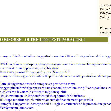
The dis
Easter C
Fair (Gr
(German
For more
events, 
 RISORSE - OLTRE 1400 TESTI PARALLELI
ti europea: La Commissione ha gestito in maniera efficace l’integrazione del sosteg
le PMI: combinare una ripresa duratura con un'economia europea che sappia usare in 
verni a sfruttare il potenziale dei "big data"
della scienza: consultazione pubblica su "Scienza 2.0"
i europea: Il sostegno dei fondi della politica di coesione alla produzione di energi
 Corte, la vigilanza bancaria europea sta prendendo forma
iclaggio più ambiziosi per passare a un'economia circolare con più occupazione e cr
le: vivere e lavorare in edifici di migliore qualità
e PMI: trasformare le sfide ambientali in opportunità di business
ell'Europa mobilitando 25 miliardi di euro di finanziamenti per le PMI
 europea, l’impatto del sostegno dell’UE agli investimenti e alla promozione per ac
n è chiaramente dimostrato