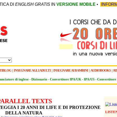
TICA DI
ENGLISH GRATIS
IN
VERSIONE MOBILE
•
INFORM
TIBLOG
|
INSEGNARE AGLI ADULTI
|
INSEGNARE AI BAMBINI
|
AUDIOBOOKS
|
RI
unciatore di inglese -
Dizionario -
Convertitore IPA/UK
-
IPA/US
-
Convertitore 
PARALLEL TEXTS
EGGIA I 20 ANNI DI LIFE E DI PROTEZIONE
LISTE
DELLA NATURA