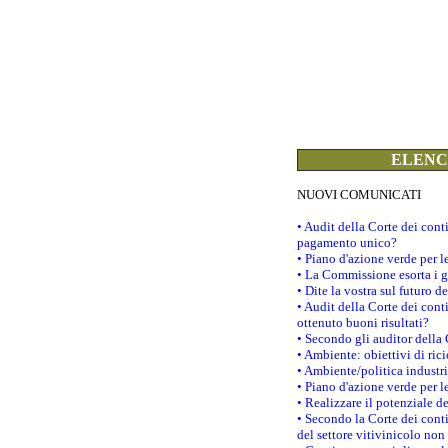
ELENCO
NUOVI COMUNICATI
• Audit della Corte dei con
pagamento unico?
• Piano d'azione verde per 
• La Commissione esorta i go
• Dite la vostra sul futuro 
• Audit della Corte dei cont
ottenuto buoni risultati?
• Secondo gli auditor della
• Ambiente: obiettivi di ric
• Ambiente/politica industria
• Piano d'azione verde per l
• Realizzare il potenziale d
• Secondo la Corte dei conti
del settore vitivinicolo no