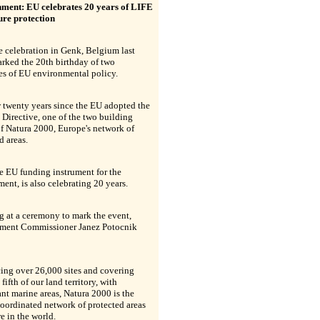
ment: EU celebrates 20 years of LIFE
ure protection
 celebration in Genk, Belgium last
rked the 20th birthday of two
es of EU environmental policy.
w twenty years since the EU adopted the
 Directive, one of the two building
f Natura 2000, Europe's network of
d areas.
e EU funding instrument for the
ent, is also celebrating 20 years.
 at a ceremony to mark the event,
ment Commissioner Janez Potocnik
ing over 26,000 sites and covering
fifth of our land territory, with
ant marine areas, Natura 2000 is the
coordinated network of protected areas
 in the world.