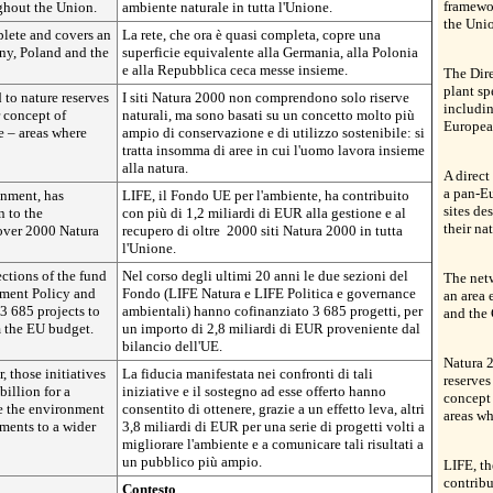
framewo
ghout the Union.
ambiente naturale in tutta l'Unione.
the Unio
lete and covers an
La rete, che ora è quasi completa, copre una
any, Poland and the
superficie equivalente alla Germania, alla Polonia
e alla Repubblica ceca messe insieme.
The Dire
plant sp
 to nature reserves
I siti Natura 2000 non comprendono solo riserve
includin
 concept of
naturali, ma sono basati su un concetto molto più
Europea
e – areas where
ampio di conservazione e di utilizzo sostenibile: si
tratta insomma di aree in cui l'uomo lavora insieme
alla natura.
A direct
a pan-E
onment, has
LIFE, il Fondo UE per l'ambiente, ha contribuito
sites de
n to the
con più di 1,2 miliardi di EUR alla gestione e al
their na
over 2000 Natura
recupero di oltre 2000 siti Natura 2000 in tutta
l'Unione.
ections of the fund
Nel corso degli ultimi 20 anni le due sezioni del
The net
ment Policy and
Fondo (LIFE Natura e LIFE Politica e governance
an area 
3 685 projects to
ambientali) hanno cofinanziato 3 685 progetti, per
and the
m the EU budget.
un importo di 2,8 miliardi di EUR proveniente dal
bilancio dell'UE.
Natura 2
, those initiatives
La fiducia manifestata nei confronti di tali
reserves
billion for a
iniziative e il sostegno ad esse offerto hanno
concept 
e the environment
consentito di ottenere, grazie a un effetto leva, altri
areas wh
ents to a wider
3,8 miliardi di EUR per una serie di progetti volti a
migliorare l'ambiente e a comunicare tali risultati a
un pubblico più ampio.
LIFE, th
contribu
Contesto