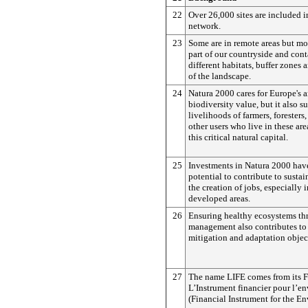
22
Over 26,000 sites are included 
network.
23
Some are in remote areas but mo
part of our countryside and cont
different habitats, buffer zones
of the landscape.
24
Natura 2000 cares for Europe's a
biodiversity value, but it also s
livelihoods of farmers, foresters
other users who live in these are
this critical natural capital.
25
Investments in Natura 2000 have
potential to contribute to susta
the creation of jobs, especially i
developed areas.
26
Ensuring healthy ecosystems t
management also contributes to
mitigation and adaptation objec
27
The name LIFE comes from its 
L’Instrument financier pour l’e
(Financial Instrument for the E