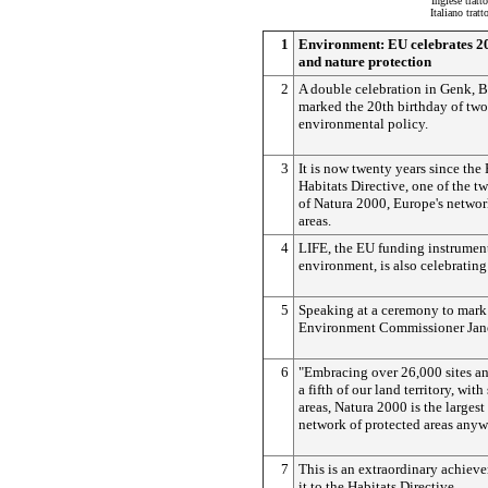
Inglese tratt
Italiano trat
1
Environment: EU celebrates 2
and nature protection
2
A double celebration in Genk, B
marked the 20th birthday of tw
environmental policy.
3
It is now twenty years since the
Habitats Directive, one of the t
of Natura 2000, Europe's networ
areas.
4
LIFE, the EU funding instrument
environment, is also celebrating
5
Speaking at a ceremony to mark 
Environment Commissioner Jane
6
"Embracing over 26,000 sites a
a fifth of our land territory, wit
areas, Natura 2000 is the larges
network of protected areas anyw
7
This is an extraordinary achiev
it to the Habitats Directive.