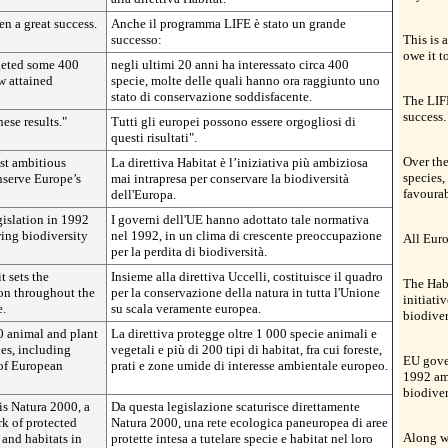
n a great success.
Anche il programma LIFE è stato un grande
successo:
This is 
owe it t
rgeted some 400
negli ultimi 20 anni ha interessato circa 400
w attained
specie, molte delle quali hanno ora raggiunto uno
stato di conservazione soddisfacente.
The LIF
success.
ese results."
Tutti gli europei possono essere orgogliosi di
questi risultati".
Over the
ost ambitious
La direttiva Habitat è l’iniziativa più ambiziosa
species
nserve Europe’s
mai intrapresa per conservare la biodiversità
favourab
dell'Europa.
islation in 1992
I governi dell'UE hanno adottato tale normativa
ing biodiversity
nel 1992, in un clima di crescente preoccupazione
All Euro
per la perdita di biodiversità.
t sets the
Insieme alla direttiva Uccelli, costituisce il quadro
The Habi
on throughout the
per la conservazione della natura in tutta l'Unione
initiati
e.
su scala veramente europea.
biodiver
0 animal and plant
La direttiva protegge oltre 1 000 specie animali e
pes, including
vegetali e più di 200 tipi di habitat, fra cui foreste,
EU gove
 of European
prati e zone umide di interesse ambientale europeo.
1992 am
biodiver
 is Natura 2000, a
Da questa legislazione scaturisce direttamente
k of protected
Natura 2000, una rete ecologica paneuropea di aree
Along wi
 and habitats in
protette intesa a tutelare specie e habitat nel loro