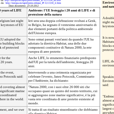
o da:
http://europa.eu/rapid/press-release_IP-12-1134_en.htm
Environ
to da:
http://europa.eu/rapid/press-release_IP-12-1134_it.htm
Data documento: 23-10-2012
and nat
0 years of LIFE
Ambiente: l'UE festeggia i 20 anni di LIFE e di
protezione della natura
A double
elgium last night
Ieri sera una doppia celebrazione svoltasi a Genk,
night ma
o keystones of EU
in Belgio, ha segnato il ventesimo anniversario di
keyston
due elementi portanti della politica ambientale
dell'Unione europea.
It is no
 EU adopted the
Sono ormai passati vent'anni da quando l'UE ha
Habitats
wo building blocks
adottato la direttiva Habitat, una delle due
blocks o
k of protected
componenti costitutive di Natura 2000, la rete
protecte
europea di aree protette.
 for the
Anche LIFE, lo strumento finanziario predisposto
LIFE, th
 20 years.
dall'UE per la tutela dell'ambiente, festeggia 20
environm
anni.
the event,
Intervenendo a una cerimonia organizzata per
z Potocnik said:
celebrare l'evento, Janez Potocnik, Commissario
Speaking
per l'Ambiente, ha dichiarato:
Environ
said:
nd covering almost
"Natura 2000, con i suoi oltre 26 000 siti che
h significant marine
occupano quasi un quinto del nostro territorio, cui
t coordinated
si aggiungono zone marine significative, è la più
"Embrac
here in the world.
vasta rete coordinata di aree protette esistente al
almost a 
mondo.
signific
largest 
ement, and we owe
Si tratta di un risultato straordinario che dobbiamo
anywhere
alla direttiva Habitat.