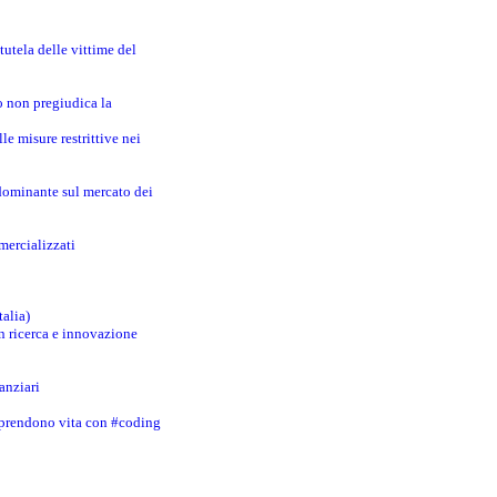
utela delle vittime del
o non pregiudica la
le misure restrittive nei
 dominante sul mercato dei
mercializzati
talia)
in ricerca e innovazione
anziari
 prendono vita con #coding