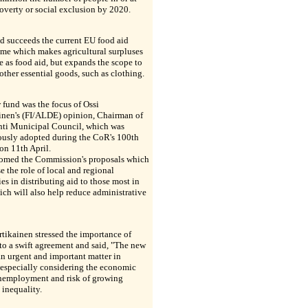
poverty or social exclusion by 2020.
d succeeds the current EU food aid
me which makes agricultural surpluses
e as food aid, but expands the scope to
other essential goods, such as clothing.
fund was the focus of Ossi
inen's (FI/ALDE) opinion, Chairman of
hti Municipal Council, which was
usly adopted during the CoR's 100th
on 11th April.
omed the Commission's proposals which
e the role of local and regional
ies in distributing aid to those most in
ch will also help reduce administrative
tikainen stressed the importance of
o a swift agreement and said, "The new
an urgent and important matter in
 especially considering the economic
unemployment and risk of growing
 inequality.