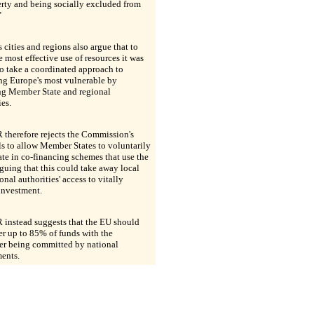
rty and being socially excluded from
"
 cities and regions also argue that to
 most effective use of resources it was
to take a coordinated approach to
ng Europe's most vulnerable by
ng Member State and regional
ies.
therefore rejects the Commission's
s to allow Member States to voluntarily
ate in co-financing schemes that use the
guing that this could take away local
onal authorities' access to vitally
investment.
 instead suggests that the EU should
er up to 85% of funds with the
er being committed by national
ents.