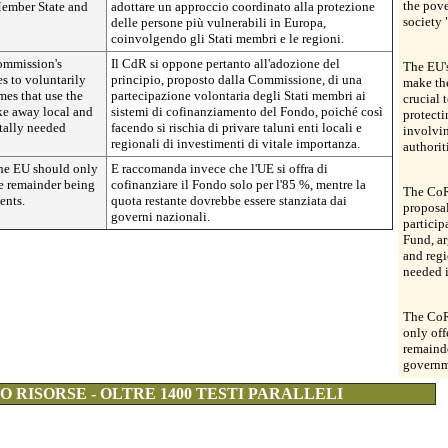
the pove
Member State and
adottare un approccio coordinato alla protezione
society 
delle persone più vulnerabili in Europa,
coinvolgendo gli Stati membri e le regioni.
Commission's
Il CdR si oppone pertanto all'adozione del
The EU's
s to voluntarily
principio, proposto dalla Commissione, di una
make the
mes that use the
partecipazione volontaria degli Stati membri ai
crucial 
ake away local and
sistemi di cofinanziamento del Fondo, poiché così
protecti
itally needed
facendo si rischia di privare taluni enti locali e
involvi
regionali di investimenti di vitale importanza.
authorit
the EU should only
E raccomanda invece che l'UE si offra di
he remainder being
cofinanziare il Fondo solo per l'85 %, mentre la
The CoR 
ents.
quota restante dovrebbe essere stanziata dai
proposal
governi nazionali.
particip
Fund, ar
and regi
needed 
The CoR
only off
remaind
governm
 RISORSE - OLTRE 1400 TESTI PARALLELI