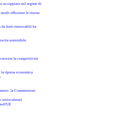
no accoppiato nel regime di
modo efficiente le risorse
a da fonti rinnovabili ha
escita sostenibile
crescere la competitività
e la ripresa economica
a
erraneo: la Commissione
o sottovalutati
 nell'UE