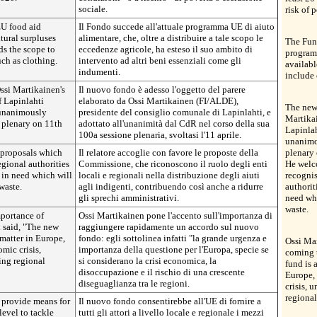
sociale.
risk of 
EU food aid
Il Fondo succede all'attuale programma UE di aiuto
ural surpluses
alimentare, che, oltre a distribuire a tale scopo le
The Fun
ds the scope to
eccedenze agricole, ha esteso il suo ambito di
program
uch as clothing.
intervento ad altri beni essenziali come gli
availabl
indumenti.
include 
ssi Martikainen's
Il nuovo fondo è adesso l'oggetto del parere
 Lapinlahti
elaborato da Ossi Martikainen (FI/ALDE),
The new 
unanimously
presidente del consiglio comunale di Lapinlahti, e
Martika
 plenary on 11th
adottato all'unanimità dal CdR nel corso della sua
Lapinla
100a sessione plenaria, svoltasi l'11 aprile.
unanimo
proposals which
Il relatore accoglie con favore le proposte della
plenary 
egional authorities
Commissione, che riconoscono il ruolo degli enti
He welc
t in need which will
locali e regionali nella distribuzione degli aiuti
recognis
waste.
agli indigenti, contribuendo così anche a ridurre
authorit
gli sprechi amministrativi.
need whi
waste.
mportance of
Ossi Martikainen pone l'accento sull'importanza di
 said, "The new
raggiungere rapidamente un accordo sul nuovo
matter in Europe,
fondo: egli sottolinea infatti "la grande urgenza e
Ossi Mar
mic crisis,
importanza della questione per l'Europa, specie se
coming t
ing regional
si considerano la crisi economica, la
fund is 
disoccupazione e il rischio di una crescente
Europe,
diseguaglianza tra le regioni.
crisis, 
regional
 provide means for
Il nuovo fondo consentirebbe all'UE di fornire a
level to tackle
tutti gli attori a livello locale e regionale i mezzi