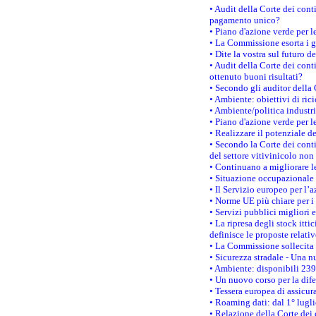
• Audit della Corte dei con
pagamento unico?
• Piano d'azione verde per 
• La Commissione esorta i go
• Dite la vostra sul futuro 
• Audit della Corte dei cont
ottenuto buoni risultati?
• Secondo gli auditor della
• Ambiente: obiettivi di ric
• Ambiente/politica industria
• Piano d'azione verde per l
• Realizzare il potenziale d
• Secondo la Corte dei conti
del settore vitivinicolo no
• Continuano a migliorare l
• Situazione occupazionale 
• Il Servizio europeo per l’
• Norme UE più chiare per 
• Servizi pubblici migliori 
• La ripresa degli stock it
definisce le proposte relativ
• La Commissione sollecita 
• Sicurezza stradale - Una 
• Ambiente: disponibili 239
• Un nuovo corso per la dif
• Tessera europea di assicur
• Roaming dati: dal 1° lugli
• Relazione della Corte dei 