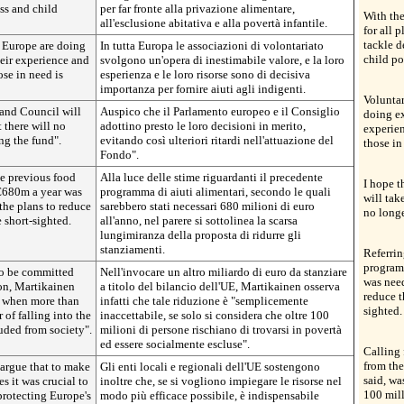
ss and child
per far fronte alla privazione alimentare,
With th
all'esclusione abitativa e alla povertà infantile.
for all 
tackle d
r Europe are doing
In tutta Europa le associazioni di volontariato
child po
eir experience and
svolgono un'opera di inestimabile valore, e la loro
ose in need is
esperienza e le loro risorse sono di decisiva
importanza per fornire aiuti agli indigenti.
Voluntar
 and Council will
Auspico che il Parlamento europeo e il Consiglio
doing ex
t there will no
adottino presto le loro decisioni in merito,
experien
ng the fund".
evitando così ulteriori ritardi nell'attuazione del
those in
Fondo".
he previous food
Alla luce delle stime riguardanti il precedente
I hope 
€680m a year was
programma di aiuti alimentari, secondo le quali
will tak
the plans to reduce
sarebbero stati necessari 680 milioni di euro
no longe
 short-sighted.
all'anno, nel parere si sottolinea la scarsa
lungimiranza della proposta di ridurre gli
stanziamenti.
Referrin
program
to be committed
Nell'invocare un altro miliardo di euro da stanziare
was need
on, Martikainen
a titolo del bilancio dell'UE, Martikainen osserva
reduce t
e when more than
infatti che tale riduzione è "semplicemente
sighted.
 of falling into the
inaccettabile, se solo si considera che oltre 100
uded from society".
milioni di persone rischiano di trovarsi in povertà
ed essere socialmente escluse".
Calling 
from the
 argue that to make
Gli enti locali e regionali dell'UE sostengono
said, w
es it was crucial to
inoltre che, se si vogliono impiegare le risorse nel
100 mill
protecting Europe's
modo più efficace possibile, è indispensabile