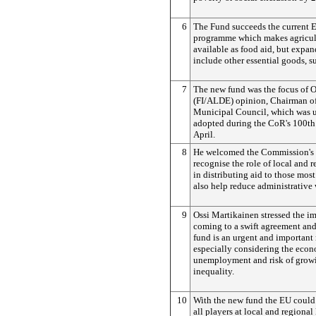
6
The Fund succeeds the current 
programme which makes agricult
available as food aid, but expan
include other essential goods, s
7
The new fund was the focus of O
(FI/ALDE) opinion, Chairman of
Municipal Council, which was 
adopted during the CoR's 100th
April.
8
He welcomed the Commission's 
recognise the role of local and r
in distributing aid to those mos
also help reduce administrative 
9
Ossi Martikainen stressed the i
coming to a swift agreement and
fund is an urgent and important 
especially considering the econo
unemployment and risk of grow
inequality.
10
With the new fund the EU could
all players at local and regional 