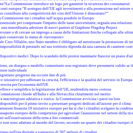
ine?La Commissione introduce un logo per garantire la sicurezza dei consumatori
conti europea “Il sostegno dell’UE agli investimenti e alla promozione nel settore v
uo contributo alla competitività dei vini dell’Unione è dimostrato?”
 Commissione tra i cittadini sull’acqua potabile in Europa
è essenziale per compensare l'impatto delle tasse universitarie, segnala una relazione
na straordinaria adesione di nuovi partner al Graphene Flagship Project
vorare o di cercare un impiego a causa delle limitazioni fisiche collegate alle ultim
può conservare lo status di «lavoratore»
le Cruz Villalón, uno Stato membro è obbligato ad autorizzare la prestazione di un
mpossibilità di prestarlo sul suo territorio dipenda da una carenza di carattere cont
i dispositivi medici. Dopo lo scandalo delle protesi mammarie francesi un piano d'azi
zione, un disegno o modello comunitario non registrato deve presumersi valido se il 
ttere individuale
registrano progressi ma occorre fare di più
e iniziative per rafforzare la crescita, l'efficienza e la qualità del servizio in Europa
crescita per l'economia dell'UE
llisce e semplifica la legislazione dell’UE, rendendola meno costosa
Commissione chiede all'Italia e alla Slovacchia chiarimenti nel merito
va macroregione adriatica e ionica: la Commissione avvicina i paesi tra loro
isponibili per il primo invito a presentare progetti dedicati all'azione per il clima
ssione finanzia 19 iniziative europee per far sì che i cittadini scelgano la combin
saporto europeo delle competenze per agevolare l'assunzione nel settore della rice
dati sull'osservazione della terra a fini commerciali
one non sono adattate al mondo del lavoro, secondo un quarto dei cittadini europei 
ntrano nell'era digitale a vantaggio di 507 milioni di cittadini