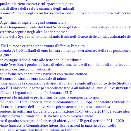
prodotti lattiero-caseari e sul «pacchetto latte»
nni di difesa della salute umana e degli animali
issario Andor accoglie con favore l’adozione di nuove norme internazionali per la t
mi
n Argentina: stringere i legami commerciali
adottata temporaneamente dal Land Schleswig-Holstein in materia di giochi d’azzard
estrittiva seguita negli altri Länder tedeschi
izione della Syria International Islamic Bank nell’elenco delle entità destinatarie del
le PMI europee cercano opportunità d'affari in Paraguay
menda di 1,06 miliardi di euro inflitta a Intel per aver abusato della sua posizione
 il 2007
on estingue il suo diritto alle ferie annuali retribuite
erale Yves Bot, i prodotti a base di erbe aromatiche e di cannabinoidi sintetici com
tivi non costituiscono medicinali
to informatico per aiutare i pazienti con trauma cranico
 contro lo sfruttamento sessuale di minori
ione approva la concessione di aiuti al funzionamento all'aeroporto dello Stretto (I
po BEI uniscono le forze per mobilitare fino a 48 miliardi di euro di investimenti 
rafforzare i legami economici fra Panama e l'UE
resenta le iniziative per la prima Settimana europea dello sport
ll'UE per il 2015 favorisce la crescita economica dell'Europa nonostante i vincoli fin
formare il settore dell’innovazione per sostenere la ripresa economica
erdere: la settimana UE della programmazione 11-17 ottobre 2014. Le vostre idee
la diplomazia culturale dell'UE ha bisogno di nuovo slancio
oro: il quadro strategico definisce gli obiettivi dell'UE per il periodo 2014-2020
piano francese la Commissione intensifica le azioni in materia di controllo
pita l'esposizione d'architettura "Made in Europe"