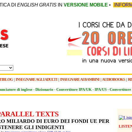
TICA DI
ENGLISH GRATIS
IN
VERSIONE MOBILE
•
INFORM
TIBLOG
|
INSEGNARE AGLI ADULTI
|
INSEGNARE AI BAMBINI
|
AUDIOBOOKS
|
RI
unciatore di inglese -
Dizionario -
Convertitore IPA/UK
-
IPA/US
-
Convertitore 
PARALLEL TEXTS
O MILIARDO DI EURO DEI FONDI UE PER
LISTE
STENERE GLI INDIGENTI