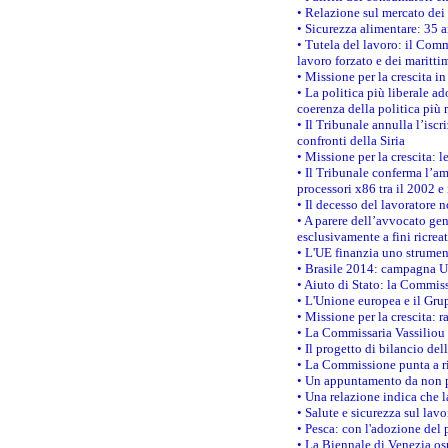
• Relazione sul mercato dei 
• Sicurezza alimentare: 35 a
• Tutela del lavoro: il Comm
lavoro forzato e dei maritti
• Missione per la crescita i
• La politica più liberale 
coerenza della politica più r
• Il Tribunale annulla l’iscr
confronti della Siria
• Missione per la crescita: 
• Il Tribunale conferma l’am
processori x86 tra il 2002 e
• Il decesso del lavoratore n
• A parere dell’avvocato gen
esclusivamente a fini ricrea
• L'UE finanzia uno strumen
• Brasile 2014: campagna UE
• Aiuto di Stato: la Commiss
• L'Unione europea e il Grup
• Missione per la crescita: 
• La Commissaria Vassiliou p
• Il progetto di bilancio de
• La Commissione punta a ri
• Un appuntamento da non p
• Una relazione indica che 
• Salute e sicurezza sul lav
• Pesca: con l'adozione del 
• La Biennale di Venezia os