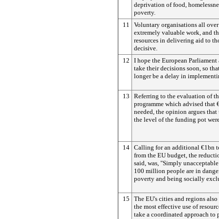
deprivation of food, homelessne
poverty.
11
Voluntary organisations all ove
extremely valuable work, and th
resources in delivering aid to th
decisive.
12
I hope the European Parliament
take their decisions soon, so tha
longer be a delay in implementi
13
Referring to the evaluation of t
programme which advised that 
needed, the opinion argues that 
the level of the funding pot were
14
Calling for an additional €1bn 
from the EU budget, the reducti
said, was, "Simply unacceptabl
100 million people are in danger
poverty and being socially excl
15
The EU's cities and regions also
the most effective use of resourc
take a coordinated approach to 