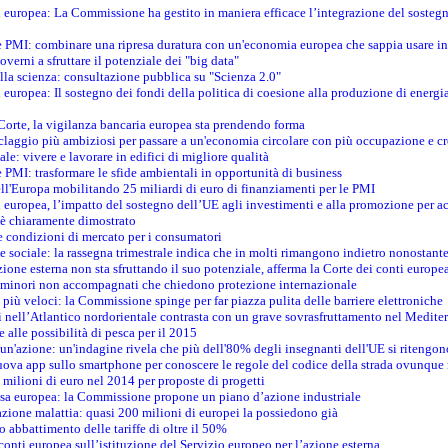
ti europea: La Commissione ha gestito in maniera efficace l’integrazione del sosteg
le PMI: combinare una ripresa duratura con un'economia europea che sappia usare in 
verni a sfruttare il potenziale dei "big data"
della scienza: consultazione pubblica su "Scienza 2.0"
i europea: Il sostegno dei fondi della politica di coesione alla produzione di energi
 Corte, la vigilanza bancaria europea sta prendendo forma
iclaggio più ambiziosi per passare a un'economia circolare con più occupazione e cr
le: vivere e lavorare in edifici di migliore qualità
e PMI: trasformare le sfide ambientali in opportunità di business
ell'Europa mobilitando 25 miliardi di euro di finanziamenti per le PMI
 europea, l’impatto del sostegno dell’UE agli investimenti e alla promozione per ac
n è chiaramente dimostrato
e condizioni di mercato per i consumatori
e sociale: la rassegna trimestrale indica che in molti rimangono indietro nonostant
azione esterna non sta sfruttando il suo potenziale, afferma la Corte dei conti europe
i minori non accompagnati che chiedono protezione internazionale
e più veloci: la Commissione spinge per far piazza pulita delle barriere elettroniche
tici nell’Atlantico nordorientale contrasta con un grave sovrasfruttamento nel Medit
e alle possibilità di pesca per il 2015
un'azione: un'indagine rivela che più dell'80% degli insegnanti dell'UE si ritengon
nuova app sullo smartphone per conoscere le regole del codice della strada ovunque
 milioni di euro nel 2014 per proposte di progetti
esa europea: la Commissione propone un piano d’azione industriale
azione malattia: quasi 200 milioni di europei la possiedono già
o abbattimento delle tariffe di oltre il 50%
conti europea sull’istituzione del Servizio europeo per l’azione esterna