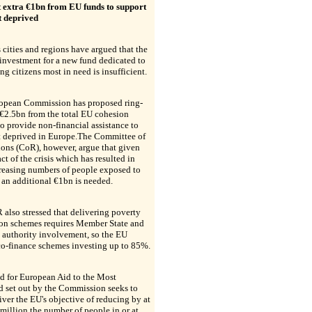
extra €1bn from EU funds to support
t deprived
 cities and regions have argued that the
 investment for a new fund dedicated to
ng citizens most in need is insufficient.
opean Commission has proposed ring-
€2.5bn from the total EU cohesion
o provide non-financial assistance to
t deprived in Europe.The Committee of
ons (CoR), however, argue that given
ct of the crisis which has resulted in
reasing numbers of people exposed to
 an additional €1bn is needed.
also stressed that delivering poverty
ion schemes requires Member State and
 authority involvement, so the EU
co-finance schemes investing up to 85%.
d for European Aid to the Most
d set out by the Commission seeks to
iver the EU's objective of reducing by at
 million the number of people in or at