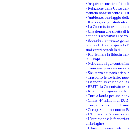
• Acquistare medicinali onl
• Relazione della Corte dei 
maniera soddisfacente e il s
• Ambiente: sondaggio della
• Il sostegno agli studenti 
• La Commissione annuncia u
• Una donna che smetta di la
periodo successivo al parto 
• Secondo l’avvocato genera
Stato dell’Unione quando l’i
suoi centri ospedalieri
• Ripristinare la fiducia ne
in Europa
• Nelle azioni per contraffa
misura esso presenta un cara
• Sicurezza dei pazienti: si 
• Trasporto ferroviario: nuov
• Lo sport: un volano della 
• REFIT: la Commissione sne
• Ritardi nei pagamenti: la 
• Tutti a bordo per una nuo
• Clima: 44 milioni di EUR d
• Trasporto urbano: la Commi
• Occupazione: un nuovo Pas
• L'UE facilita l'accesso ai 
• L'istruzione e la formazi
un'indagine
• I diritti dei consumatori e