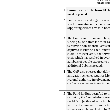
Inglese tratt
Italiano trat
1
Commit extra €1bn from EU fun
most deprived
2
Europe's cities and regions have
level of investment for a new fu
supporting citizens most in need 
3
The European Commission has p
fencing €2.5bn from the total 
to provide non-financial assista
deprived in Europe.The Commit
(CoR), however, argue that give
crisis which has resulted in ever
numbers of people exposed to p
additional €1bn is needed.
4
The CoR also stressed that deli
mitigation schemes requires Me
regional authority involvement,
co-finance schemes investing u
5
The Fund for European Aid to t
set out by the Commission seeks
the EU's objective of reducing b
million the number of people in o
poverty or social exclusion by 