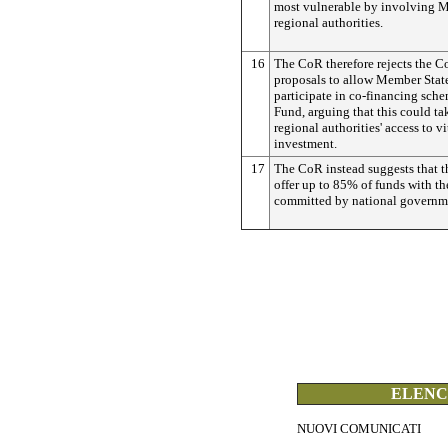
most vulnerable by involving 
regional authorities.
16
The CoR therefore rejects the 
proposals to allow Member State
participate in co-financing sche
Fund, arguing that this could t
regional authorities' access to v
investment.
17
The CoR instead suggests that 
offer up to 85% of funds with t
committed by national governm
ELENCO
NUOVI COMUNICATI