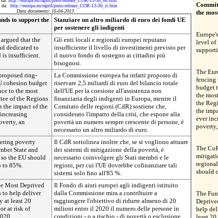
o da:
http://europa.eu/rapid/press-release_COR-13-30_en.htm
Commit 
to da:
http://europa.eu/rapid/press-release_COR-13-30_it.htm
Data documento: 16-04-2013
the mos
ds to support the
Stanziare un altro miliardo di euro dei fondi UE
per sostenere gli indigenti
Europe's
 argued that the
Gli enti locali e regionali europei reputano
level of
nd dedicated to
insufficiente il livello di investimenti previsto per
supporti
is insufficient.
il nuovo fondo di sostegno ai cittadini più
bisognosi.
The Eur
roposed ring-
La Commissione europea ha infatti proposto di
fencing 
EU cohesion budget
riservare 2,5 miliardi di euro del bilancio totale
budget t
nce to the most
dell'UE per la coesione all'assistenza non
the mos
tee of the Regions
finanziaria degli indigenti in Europa, mentre il
the Regi
n the impact of the
Comitato delle regioni (CdR) sostiene che,
the impa
 increasing
considerato l'impatto della crisi, che espone alla
ever inc
overty, an
povertà un numero sempre crescente di persone, è
poverty,
necessario un altro miliardo di euro.
vering poverty
Il CdR sottolinea inoltre che, se si vogliono attuare
The CoR 
mber State and
dei sistemi di mitigazione della povertà, è
mitigat
 so the EU should
necessario coinvolgere gli Stati membri e le
regional
p to 85%.
regioni, per cui l'UE dovrebbe cofinanziare tali
should 
sistemi solo fino all'85 %.
he Most Deprived
Il Fondo di aiuti europei agli indigenti istituito
 to help deliver
dalla Commissione mira a contribuire a
The Fun
y at least 20
raggiungere l'obiettivo di ridurre almeno di 20
Deprive
r at risk of
milioni entro il 2020 il numero delle persone in
help del
2020.
condizioni - o a rischio - di povertà o esclusione
least 20