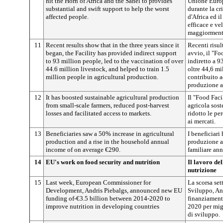
hit the Horn of Africa and the Sahel to provides
Unione Europe
substantial and swift support to help the worst
durante la cr
affected people.
d'Africa ed i
efficace e ve
maggiormente
11
Recent results show that in the three years since it
Recenti risul
began, the Facility has provided indirect support
avvio, il "Fo
to 93 million people, led to the vaccination of over
indiretto a 9
44.6 million livestock, and helped to train 1.5
oltre 44,6 mi
million people in agricultural production.
contribuito a
produzione a
12
It has boosted sustainable agricultural production
Il "Food Fac
from small-scale farmers, reduced post-harvest
agricola sost
losses and facilitated access to markets.
ridotto le per
ai mercati.
13
Beneficiaries saw a 50% increase in agricultural
I beneficiar
production and a rise in the household annual
produzione a
income of on average €290.
familiare an
14
EU's work on food security and nutrition
Il lavoro de
nutrizione
15
Last week, European Commissioner for
La scorsa set
Development, Andris Piebalgs, announced new EU
Sviluppo, An
funding of-€3.5 billion between 2014-2020 to
finanziamenti
improve nutrition in developing countries
2020 per migl
di sviluppo.