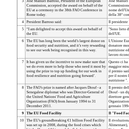
3
José Manuel Barroso, President of the European
José Manuel 
Commission, accepted the award on behalf of the
Commissione 
EU at a ceremony in the 38th FAO Conference in
nome dell'Un
Rome today.
della 38° co
4
President Barroso said:
Il presidente
5
“I am delighted to accept this award on behalf of
"Sono lieto 
the EU.
dell'UE.
6
The EU has long been the world’s largest donor on
L'Unione Euro
food security and nutrition, and it’s very rewarding
donatore mond
to see our work being recognised in this way.
nutrizione ed
lavoro ricon
7
It has given us the incentive to now make sure that
Questo ci ha 
we do even more to help those who need it most by
maggior misu
using the prize to top up funding for our work in
il premio sar
food resilience and nutrition going forward’.
per il nostro
nutrizione ".
8
The FAO’s prize is named after Jacques Diouf - a
Il premio de
Senegalese diplomat who was Director-General of
Diouf - un d
the United Nations' Food and Agriculture
direttore gen
Organization (FAO) from January 1994 to 31
Organization
December 2011.
gennaio 1994
9
The EU Food Facility
Il "Food Fac
10
The EU’s groundbreaking €1 billion Food Facility
Il rivoluzion
was set up in 2008, during the food crises which
Alimentare), 