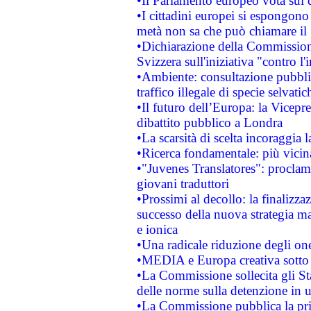
•Il Parlamento europeo vota sui di
•I cittadini europei si espongono
metà non sa che può chiamare i
•Dichiarazione della Commission
Svizzera sull'iniziativa "contro 
•Ambiente: consultazione pubblic
traffico illegale di specie selvatic
•Il futuro dell’Europa: la Vicep
dibattito pubblico a Londra
•La scarsità di scelta incoraggia l
•Ricerca fondamentale: più vicin
•"Juvenes Translatores": proclama
giovani traduttori
•Prossimi al decollo: la finalizzaz
successo della nuova strategia ma
e ionica
•Una radicale riduzione degli oner
•MEDIA e Europa creativa sotto i r
•La Commissione sollecita gli Sta
delle norme sulla detenzione in 
•La Commissione pubblica la prim