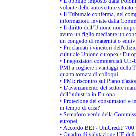
• L’obbligo imposto dalla Polonia 
volante delle autovetture situato s
• Il Tribunale conferma, nel compl
informazioni inviate dalla Commi
• Il diritto dell’Unione non imp
avuto un figlio mediante un contr
un congedo di maternità o equiv
• Proclamati i vincitori dell'edi
culturale Unione europea / Euro
• I negoziatori commerciali UE-U
PMI a cogliere i vantaggi della 
quarta tornata di colloqui
• PMI: riscontro sul Piano d'azi
• L’avanzamento del settore manifa
dell’industria in Europa
• Protezione dei consumatori e in
in tempo di crisi?
• Semaforo verde della Commission
europei
• Accordo BEI - UniCredit: 700 m
• Quadro di valutazione UE della 