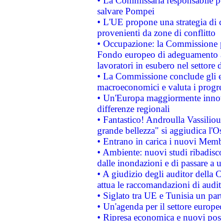
• La Commissaria responsabile per
salvare Pompei
• L'UE propone una strategia di 
provenienti da zone di conflitto
• Occupazione: la Commissione pr
Fondo europeo di adeguamento al
lavoratori in esubero nel settore d
• La Commissione conclude gli es
macroeconomici e valuta i progre
• Un'Europa maggiormente innova
differenze regionali
• Fantastico! Androulla Vassilio
grande bellezza" si aggiudica l'O
• Entrano in carica i nuovi Memb
• Ambiente: nuovi studi ribadisco
dalle inondazioni e di passare a u
• A giudizio degli auditor della
attua le raccomandazioni di aud
• Siglato tra UE e Tunisia un part
• Un'agenda per il settore europe
• Ripresa economica e nuovi post