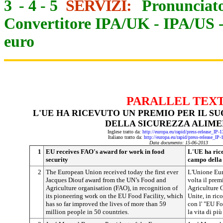
3
-
4
-
5
SERVIZI:
Pronunciato
Convertitore IPA/UK
-
IPA/US
euro
PARALLEL TEX
L'UE HA RICEVUTO UN PREMIO PER IL S
DELLA SICUREZZA ALIM
Inglese tratto da:
http://europa.eu/rapid/press-release_IP
Italiano tratto da:
http://europa.eu/rapid/press-release_IP
Data documento: 15-06-2013
1
EU receives FAO's award for work in food
L'UE ha rice
security
campo della
2
The European Union received today the first ever
L'Unione Eur
Jacques Diouf award from the UN’s Food and
volta il pre
Agriculture organisation (FAO), in recognition of
Agriculture 
its pioneering work on the EU Food Facility, which
Unite, in ri
has so far improved the lives of more than 59
con l' "EU Fo
million people in 50 countries.
la vita di pi