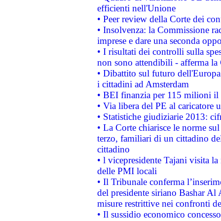
efficienti nell'Unione
• Peer review della Corte dei cont
• Insolvenza: la Commissione ra
imprese e dare una seconda oppor
• I risultati dei controlli sulla s
non sono attendibili - afferma la
• Dibattito sul futuro dell'Europ
i cittadini ad Amsterdam
• BEI finanzia per 115 milioni i
• Via libera del PE al caricatore u
• Statistiche giudiziarie 2013: ci
• La Corte chiarisce le norme sul 
terzo, familiari di un cittadino 
cittadino
• l vicepresidente Tajani visita l
delle PMI locali
• Il Tribunale conferma l’inserim
del presidente siriano Bashar Al 
misure restrittive nei confronti de
• Il sussidio economico concesso 