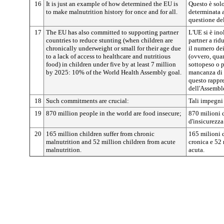
16
It is just an example of how determined the EU is
Questo è sol
to make malnutrition history for once and for all.
determinata a
questione del
17
The EU has also committed to supporting partner
L'UE si è ino
countries to reduce stunting (when children are
partner a rid
chronically underweight or small for their age due
il numero dei
to a lack of access to healthcare and nutritious
(ovvero, qua
food) in children under five by at least 7 million
sottopeso o p
by 2025: 10% of the World Health Assembly goal.
mancanza di 
questo rappre
dell'Assembl
18
Such commitments are crucial:
Tali impegni 
19
870 million people in the world are food insecure;
870 milioni 
d'insicurezza
20
165 million children suffer from chronic
165 milioni 
malnutrition and 52 million children from acute
cronica e 52
malnutrition.
acuta.