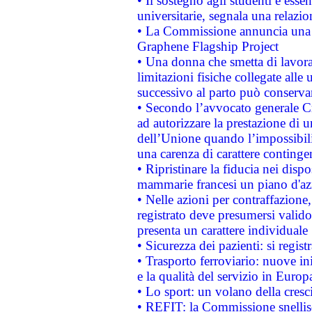
• Il sostegno agli studenti è esse
universitarie, segnala una relazio
• La Commissione annuncia una st
Graphene Flagship Project
• Una donna che smetta di lavora
limitazioni fisiche collegate alle 
successivo al parto può conservar
• Secondo l’avvocato generale C
ad autorizzare la prestazione di 
dell’Unione quando l’impossibilit
una carenza di carattere contingen
• Ripristinare la fiducia nei disp
mammarie francesi un piano d'azi
• Nelle azioni per contraffazion
registrato deve presumersi valido 
presenta un carattere individuale
• Sicurezza dei pazienti: si regis
• Trasporto ferroviario: nuove iniz
e la qualità del servizio in Europ
• Lo sport: un volano della cresc
• REFIT: la Commissione snellisc