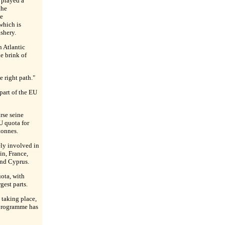
 played a
the
e
which is
shery.
n Atlantic
e brink of
e right path."
 part of the EU
rse seine
U quota for
tonnes.
ly involved in
in, France,
and Cyprus.
ota, with
gest parts.
 taking place,
 programme has