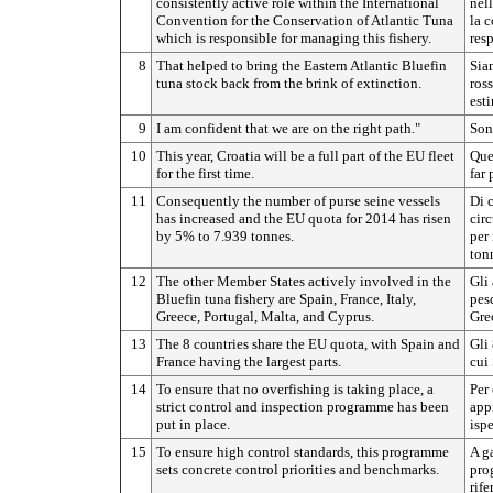
consistently active role within the International
nel
Convention for the Conservation of Atlantic Tuna
la 
which is responsible for managing this fishery.
res
8
That helped to bring the Eastern Atlantic Bluefin
Siam
tuna stock back from the brink of extinction.
ross
est
9
I am confident that we are on the right path."
Son
10
This year, Croatia will be a full part of the EU fleet
Que
for the first time.
far 
11
Consequently the number of purse seine vessels
Di 
has increased and the EU quota for 2014 has risen
cir
by 5% to 7.939 tonnes.
per
ton
12
The other Member States actively involved in the
Gli
Bluefin tuna fishery are Spain, France, Italy,
pes
Greece, Portugal, Malta, and Cyprus.
Gre
13
The 8 countries share the EU quota, with Spain and
Gli
France having the largest parts.
cui
14
To ensure that no overfishing is taking place, a
Per 
strict control and inspection programme has been
app
put in place.
isp
15
To ensure high control standards, this programme
A ga
sets concrete control priorities and benchmarks.
pro
rif