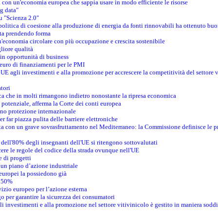
a con un'economia europea che sappia usare in modo efficiente le risorse
ig data"
su "Scienza 2.0"
politica di coesione alla produzione di energia da fonti rinnovabili ha ottenuto buon
 sta prendendo forma
un'economia circolare con più occupazione e crescita sostenibile
gliore qualità
 in opportunità di business
 euro di finanziamenti per le PMI
’UE agli investimenti e alla promozione per accrescere la competitività del settore 
tori
ica che in molti rimangono indietro nonostante la ripresa economica
o potenziale, afferma la Corte dei conti europea
no protezione internazionale
 far piazza pulita delle barriere elettroniche
rasta con un grave sovrasfruttamento nel Mediterraneo: la Commissione definisce le p
dell'80% degli insegnanti dell'UE si ritengono sottovalutati
ere le regole del codice della strada ovunque nell'UE
 di progetti
un piano d’azione industriale
 europei la possiedono già
l 50%
vizio europeo per l’azione esterna
 per garantire la sicurezza dei consumatori
i investimenti e alla promozione nel settore vitivinicolo è gestito in maniera soddi