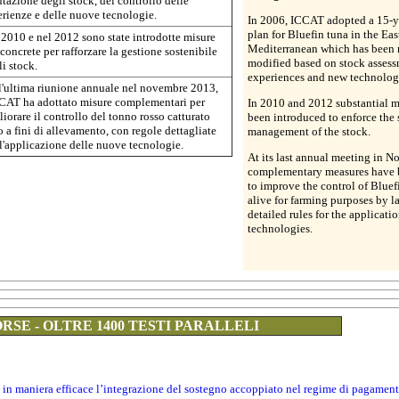
utazione degli stock, del controllo delle
erienze e delle nuove tecnologie.
In 2006, ICCAT adopted a 15-y
plan for Bluefin tuna in the Eas
 2010 e nel 2012 sono state introdotte misure
Mediterranean which has been 
concrete per rafforzare la gestione sostenibile
modified based on stock assess
i stock.
experiences and new technolog
l'ultima riunione annuale nel novembre 2013,
CCAT ha adottato misure complementari per
In 2010 and 2012 substantial 
iorare il controllo del tonno rosso catturato
been introduced to enforce the 
o a fini di allevamento, con regole dettagliate
management of the stock.
 l'applicazione delle nuove tecnologie.
At its last annual meeting in 
complementary measures have 
to improve the control of Bluef
alive for farming purposes by 
detailed rules for the applicati
technologies.
RSE - OLTRE 1400 TESTI PARALLELI
 in maniera efficace l’integrazione del sostegno accoppiato nel regime di pagamen