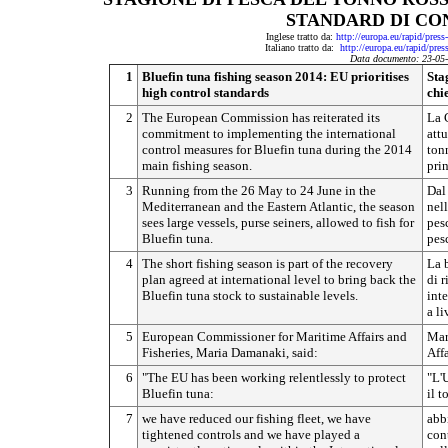
STANDARD DI C
Inglese tratto da:
http://europa.eu/rapid/pres
Italiano tratto da:
http://europa.eu/rapid/pre
Data documento: 23-05
1
Bluefin tuna fishing season 2014: EU prioritises
Sta
high control standards
chi
2
The European Commission has reiterated its
La 
commitment to implementing the international
attu
control measures for Bluefin tuna during the 2014
ton
main fishing season.
pri
3
Running from the 26 May to 24 June in the
Dal
Mediterranean and the Eastern Atlantic, the season
nel
sees large vessels, purse seiners, allowed to fish for
pesc
Bluefin tuna.
pesc
4
The short fishing season is part of the recovery
La 
plan agreed at international level to bring back the
di 
Bluefin tuna stock to sustainable levels.
inte
a li
5
European Commissioner for Maritime Affairs and
Mar
Fisheries, Maria Damanaki, said:
Affa
6
"The EU has been working relentlessly to protect
"L'
Bluefin tuna:
il t
7
we have reduced our fishing fleet, we have
abbi
tightened controls and we have played a
con