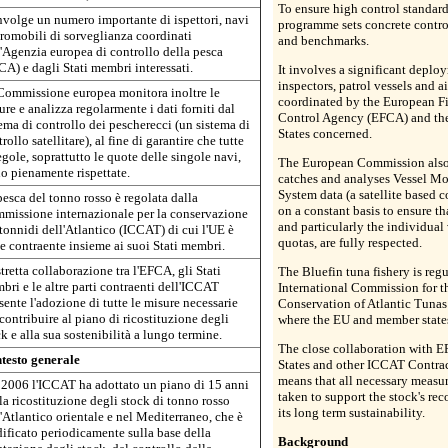
To ensure high control standards
nvolge un numero importante di ispettori, navi
programme sets concrete control
eromobili di sorveglianza coordinati
and benchmarks.
l'Agenzia europea di controllo della pesca
CA) e dagli Stati membri interessati.
It involves a significant deplo
inspectors, patrol vessels and ai
Commissione europea monitora inoltre le
coordinated by the European Fi
ure e analizza regolarmente i dati forniti dal
Control Agency (EFCA) and t
tema di controllo dei pescherecci (un sistema di
States concerned.
rollo satellitare), al fine di garantire che tutte
egole, soprattutto le quote delle singole navi,
The European Commission also
no pienamente rispettate.
catches and analyses Vessel Mo
System data (a satellite based c
pesca del tonno rosso è regolata dalla
on a constant basis to ensure tha
missione internazionale per la conservazione
and particularly the individual 
 tonnidi dell'Atlantico (ICCAT) di cui l'UE è
quotas, are fully respected.
te contraente insieme ai suoi Stati membri.
tretta collaborazione tra l'EFCA, gli Stati
The Bluefin tuna fishery is reg
bri e le altre parti contraenti dell'ICCAT
International Commission for t
sente l'adozione di tutte le misure necessarie
Conservation of Atlantic Tuna
contribuire al piano di ricostituzione degli
where the EU and member state
k e alla sua sostenibilità a lungo termine.
The close collaboration with
testo generale
States and other ICCAT Contrac
means that all necessary measur
 2006 l'ICCAT ha adottato un piano di 15 anni
taken to support the stock's re
la ricostituzione degli stock di tonno rosso
its long term sustainability.
l'Atlantico orientale e nel Mediterraneo, che è
ificato periodicamente sulla base della
Background