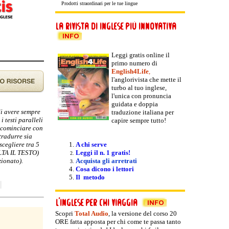
Prodotti straordinari per le tue lingue
Leggi gratis online il
primo numero di
English4Life
,
l'anglorivista che mette il
turbo al tuo inglese,
l'unica con pronuncia
guidata e doppia
di avere sempre
traduzione italiana per
i testi paralleli
capire sempre tutto!
e cominciare con
tradurre sia
scegliere tra 5
A chi serve
OLTA IL TESTO)
Leggi il n. 1 gratis!
zionato).
Acquista gli arretrati
Cosa dicono i lettori
Il metodo
Scopri
Total Audio
, la versione del
corso 20
ORE fatta apposta per chi come te passa tanto