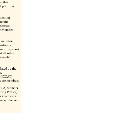
, this
 priorities
yment of
rcrafts
sheries
he Member
 monitors
nitoring
ontrol system)
t all rules,
vessels'
ulated by the
he
s (ICCAT)
s are members.
 EFCA, Member
ting Parties,
es are being
covery plan and