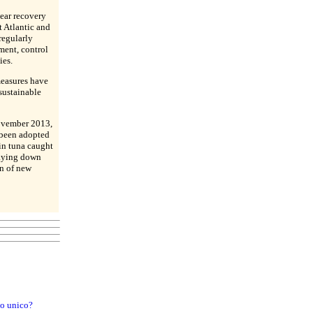
ear recovery
t Atlantic and
regularly
ment, control
ies.
measures have
sustainable
November 2013,
been adopted
in tuna caught
laying down
on of new
to unico?