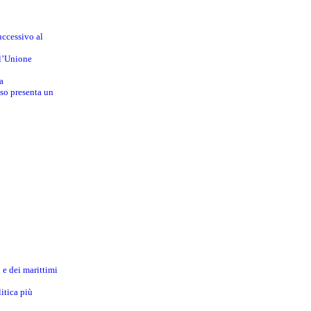
uccessivo al
ll’Unione
a
sso presenta un
 e dei marittimi
itica più