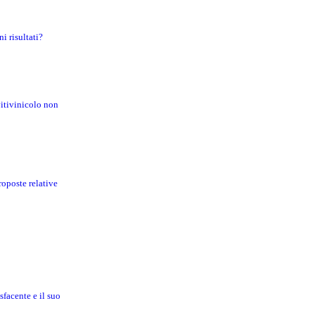
i risultati?
vitivinicolo non
roposte relative
sfacente e il suo