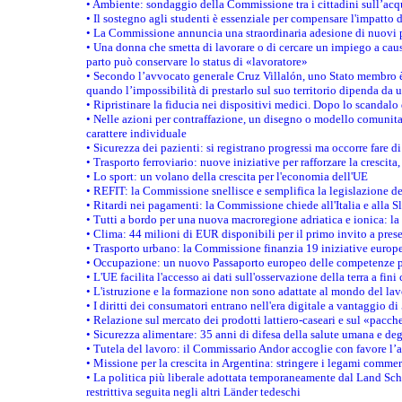
• Ambiente: sondaggio della Commissione tra i cittadini sull’acq
• Il sostegno agli studenti è essenziale per compensare l'impatto d
• La Commissione annuncia una straordinaria adesione di nuovi p
• Una donna che smetta di lavorare o di cercare un impiego a causa
parto può conservare lo status di «lavoratore»
• Secondo l’avvocato generale Cruz Villalón, uno Stato membro è 
quando l’impossibilità di prestarlo sul suo territorio dipenda da u
• Ripristinare la fiducia nei dispositivi medici. Dopo lo scandalo
• Nelle azioni per contraffazione, un disegno o modello comunitar
carattere individuale
• Sicurezza dei pazienti: si registrano progressi ma occorre fare di
• Trasporto ferroviario: nuove iniziative per rafforzare la crescita,
• Lo sport: un volano della crescita per l'economia dell'UE
• REFIT: la Commissione snellisce e semplifica la legislazione 
• Ritardi nei pagamenti: la Commissione chiede all'Italia e alla 
• Tutti a bordo per una nuova macroregione adriatica e ionica: la
• Clima: 44 milioni di EUR disponibili per il primo invito a presen
• Trasporto urbano: la Commissione finanzia 19 iniziative europee
• Occupazione: un nuovo Passaporto europeo delle competenze per 
• L'UE facilita l'accesso ai dati sull'osservazione della terra a fin
• L'istruzione e la formazione non sono adattate al mondo del lav
• I diritti dei consumatori entrano nell'era digitale a vantaggio di
• Relazione sul mercato dei prodotti lattiero-caseari e sul «pacche
• Sicurezza alimentare: 35 anni di difesa della salute umana e deg
• Tutela del lavoro: il Commissario Andor accoglie con favore l’a
• Missione per la crescita in Argentina: stringere i legami commer
• La politica più liberale adottata temporaneamente dal Land Sch
restrittiva seguita negli altri Länder tedeschi