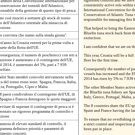
tightened controls and we have
l'ambito della Convenzione internazionale per
consistently active role within 
conservazione dei tonnidi dell'Atlantico,
International Convention for th
ponsabile della gestione di questo tipo di pesca.
Conservation of Atlantic Tuna 
o così riusciti a sottrarre gli stock di tonno
responsible for managing this fi
o dell'Atlantico orientale alla minaccia di
inzione.
That helped to bring the Easter
Bluefin tuna stock back from th
o convinta che siamo sulla strada giusta".
extinction.
st'anno la Croazia entrerà per la prima volta a
I am confident that we are on th
parte della flotta dell'UE.
conseguenza, il numero di pescherecci con reti a
This year, Croatia will be a full
cuizione è aumentato e il contingente dell'UE,
fleet for the first time.
 il 2014, è aumentato del 5%, pari a 7 939
Consequently the number of pu
nellate.
vessels has increased and the E
 altri Stati membri coinvolti attivamente nella
2014 has risen by 5% to 7.939 
ca del tonno rosso sono: Spagna, Francia, Italia,
cia, Portogallo, Cipro e Malta.
The other Member States active
the Bluefin tuna fishery are Spa
 8 paesi condividono il contingente dell'UE, di
Italy, Greece, Portugal, Malta, 
 Spagna e Francia detengono le quote maggiori.
The 8 countries share the EU qu
evitare di superare il contingente di pesca si è
Spain and France having the lar
rontato un rigoroso programma di controllo e
ezione.
To ensure that no overfishing is
ranzia di elevati standard di controllo, il
a strict control and inspection
gramma definisce priorità e parametri di
been put in place.
erimento concreti;