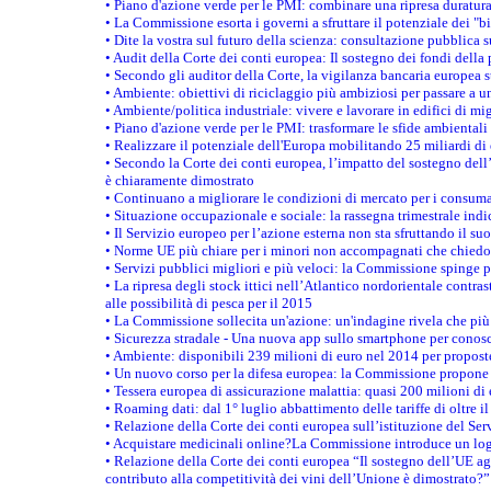
• Piano d'azione verde per le PMI: combinare una ripresa duratur
• La Commissione esorta i governi a sfruttare il potenziale dei "b
• Dite la vostra sul futuro della scienza: consultazione pubblica 
• Audit della Corte dei conti europea: Il sostegno dei fondi della 
• Secondo gli auditor della Corte, la vigilanza bancaria europea
• Ambiente: obiettivi di riciclaggio più ambiziosi per passare a 
• Ambiente/politica industriale: vivere e lavorare in edifici di mi
• Piano d'azione verde per le PMI: trasformare le sfide ambientali
• Realizzare il potenziale dell'Europa mobilitando 25 miliardi di
• Secondo la Corte dei conti europea, l’impatto del sostegno dell
è chiaramente dimostrato
• Continuano a migliorare le condizioni di mercato per i consuma
• Situazione occupazionale e sociale: la rassegna trimestrale ind
• Il Servizio europeo per l’azione esterna non sta sfruttando il su
• Norme UE più chiare per i minori non accompagnati che chiedo
• Servizi pubblici migliori e più veloci: la Commissione spinge per
• La ripresa degli stock ittici nell’Atlantico nordorientale cont
alle possibilità di pesca per il 2015
• La Commissione sollecita un'azione: un'indagine rivela che più 
• Sicurezza stradale - Una nuova app sullo smartphone per conosc
• Ambiente: disponibili 239 milioni di euro nel 2014 per proposte
• Un nuovo corso per la difesa europea: la Commissione propone 
• Tessera europea di assicurazione malattia: quasi 200 milioni di
• Roaming dati: dal 1° luglio abbattimento delle tariffe di oltre i
• Relazione della Corte dei conti europea sull’istituzione del Ser
• Acquistare medicinali online?La Commissione introduce un logo
• Relazione della Corte dei conti europea “Il sostegno dell’UE agl
contributo alla competitività dei vini dell’Unione è dimostrato?”