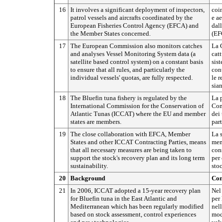
16
It involves a significant deployment of inspectors,
coi
patrol vessels and aircrafts coordinated by the
e a
European Fisheries Control Agency (EFCA) and
dal
the Member States concerned.
(EF
17
The European Commission also monitors catches
La 
and analyses Vessel Monitoring System data (a
catt
satellite based control system) on a constant basis
sis
to ensure that all rules, and particularly the
cont
individual vessels' quotas, are fully respected.
le r
sia
18
The Bluefin tuna fishery is regulated by the
La 
International Commission for the Conservation of
Com
Atlantic Tunas (ICCAT) where the EU and member
dei
states are members.
par
19
The close collaboration with EFCA, Member
La s
States and other ICCAT Contracting Parties, means
mem
that all necessary measures are being taken to
con
support the stock's recovery plan and its long term
per 
sustainability.
stoc
20
Background
Con
21
In 2006, ICCAT adopted a 15-year recovery plan
Nel
for Bluefin tuna in the East Atlantic and
per 
Mediterranean which has been regularly modified
nel
based on stock assessment, control experiences
mod