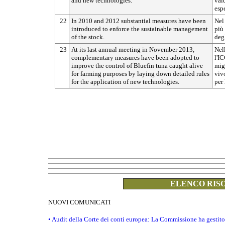
and new technologies.
val
esp
22
In 2010 and 2012 substantial measures have been
Nel
introduced to enforce the sustainable management
più 
of the stock.
degl
23
At its last annual meeting in November 2013,
Nel
complementary measures have been adopted to
l'I
improve the control of Bluefin tuna caught alive
migl
for farming purposes by laying down detailed rules
viv
for the application of new technologies.
per
ELENCO RISO
NUOVI COMUNICATI
• Audit della Corte dei conti europea: La Commissione ha gestito