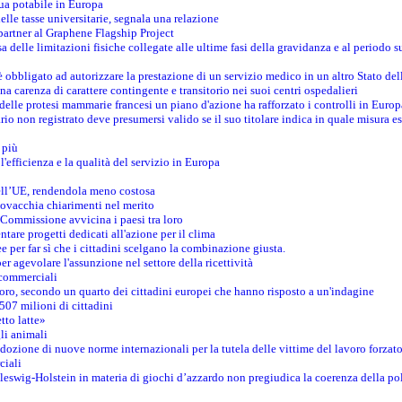
ua potabile in Europa
elle tasse universitarie, segnala una relazione
artner al Graphene Flagship Project
 delle limitazioni fisiche collegate alle ultime fasi della gravidanza e al periodo s
obbligato ad autorizzare la prestazione di un servizio medico in un altro Stato de
na carenza di carattere contingente e transitorio nei suoi centri ospedalieri
 delle protesi mammarie francesi un piano d'azione ha rafforzato i controlli in Europ
io non registrato deve presumersi valido se il suo titolare indica in quale misura e
 più
 l'efficienza e la qualità del servizio in Europa
dell’UE, rendendola meno costosa
Slovacchia chiarimenti nel merito
 Commissione avvicina i paesi tra loro
tare progetti dedicati all'azione per il clima
 per far sì che i cittadini scelgano la combinazione giusta.
agevolare l'assunzione nel settore della ricettività
i commerciali
oro, secondo un quarto dei cittadini europei che hanno risposto a un'indagine
 507 milioni di cittadini
tto latte»
li animali
dozione di nuove norme internazionali per la tutela delle vittime del lavoro forzato
ciali
leswig-Holstein in materia di giochi d’azzardo non pregiudica la coerenza della pol