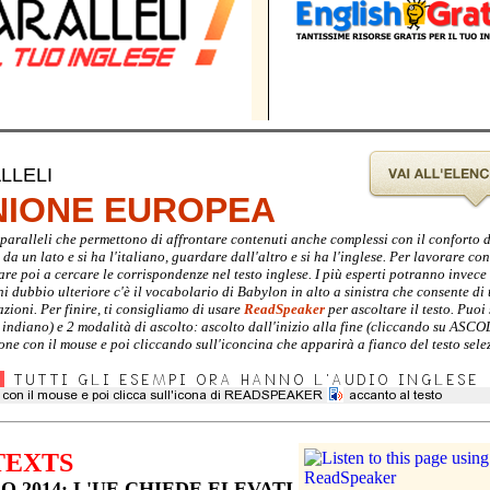
LLELI
UNIONE EUROPEA
ti paralleli che permettono di affrontare contenuti anche complessi con il conforto 
a un lato e si ha l'italiano, guardare dall'altro e si ha l'inglese. Per lavorare con 
are poi a cercare le corrispondenze nel testo inglese. I più esperti potranno invec
gni dubbio ulteriore c'è il vocabolario di Babylon in alto a sinistra che consente di 
zioni. Per finire, ti consigliamo di usare
ReadSpeaker
per ascoltare il testo. Puoi 
e indiano) e 2 modalità di ascolto: ascolto dall'inizio alla fine (cliccando su ASC
ione con il mouse e poi cliccando sull'iconcina che apparirà a fianco del testo sele
TEXTS
 2014: L'UE CHIEDE ELEVATI