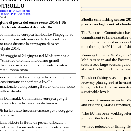
ONTROLLO
s-release_IP-14-598_en.htm
ss-release_IP-14-598_it.htm
-2014
Bluefin tuna fishing season 2
gione di pesca del tonno rosso 2014: l'UE
prioritises high control stand
ede elevati standard di controllo
The European Commission has re
Commissione europea ha ribadito l'impegno ad
commitment to implementing t
are le misure internazionali di controllo del
international control measures 
no rosso durante la campagna di pesca
tuna during the 2014 main fish
ncipale 2014.
Running from the 26 May to 24
 26 maggio al 24 giugno nel Mediterraneo e
Mediterranean and the Eastern A
l'Atlantico orientale incrociano grandi
season sees large vessels, purse 
herecci con reti a circuizione autorizzati a
allowed to fish for Bluefin tuna
are il tonno rosso.
breve durata della campagna fa parte del piano
The short fishing season is part 
ricostituzione concordato a livello
recovery plan agreed at internat
rnazionale per riportare gli stock di tonno rosso
bring back the Bluefin tuna sto
velli sostenibili.
sustainable levels.
ia Damanaki, Commissaria europea per gli
European Commissioner for Mar
ri marittimi e la pesca, ha dichiarato:
and Fisheries, Maria Damanaki,
UE ha lavorato incessantemente per proteggere
"The EU has been working relen
onno rosso:
protect Bluefin tuna:
amo ridotto la flotta da pesca, rafforzato i
we have reduced our fishing fle
trolli e svolto un ruolo costantemente attivo