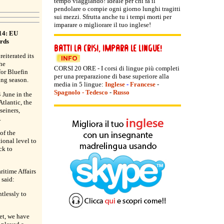
tempo viaggiando! Ideale per chi fa il
pendolare o compie ogni giorno lunghi tragitti
sui mezzi. Sfrutta anche tu i tempi morti per
imparare o migliorare il tuo inglese!
014: EU
ards
iterated its
he
CORSI 20 ORE - I corsi di lingue più completi
for Bluefin
per una preparazione di base superiore alla
ing season.
media in 5 lingue:
Inglese
-
Francese
-
Spagnolo
-
Tedesco
-
Russo
 June in the
tlantic, the
seiners,
.
of the
ional level to
ck to
itime Affairs
 said:
tlessly to
et, we have