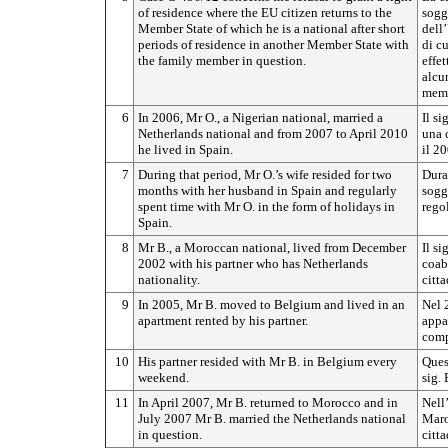
of residence where the EU citizen returns to the
soggi
Member State of which he is a national after short
dell
periods of residence in another Member State with
di c
the family member in question.
effet
alcun
mem
6
In 2006, Mr O., a Nigerian national, married a
Il si
Netherlands national and from 2007 to April 2010
una 
he lived in Spain.
il 20
7
During that period, Mr O.’s wife resided for two
Dura
months with her husband in Spain and regularly
sogg
spent time with Mr O. in the form of holidays in
rego
Spain.
8
Mr B., a Moroccan national, lived from December
Il si
2002 with his partner who has Netherlands
coab
nationality.
citt
9
In 2005, Mr B. moved to Belgium and lived in an
Nel 2
apartment rented by his partner.
appa
comp
10
His partner resided with Mr B. in Belgium every
Ques
weekend.
sig. 
11
In April 2007, Mr B. returned to Morocco and in
Nell’
July 2007 Mr B. married the Netherlands national
Maro
in question.
citt