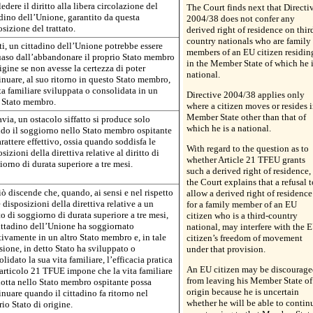
edere il diritto alla libera circolazione del
The Court finds next that Directi
adino dell’Unione, garantito da questa
2004/38 does not confer any
sizione del trattato.
derived right of residence on thir
country nationals who are family
ti, un cittadino dell’Unione potrebbe essere
members of an EU citizen residin
uaso dall’abbandonare il proprio Stato membro
in the Member State of which he i
igine se non avesse la certezza di poter
national.
inuare, al suo ritorno in questo Stato membro,
ta familiare sviluppata o consolidata in un
Directive 2004/38 applies only
o Stato membro.
where a citizen moves or resides i
Member State other than that of
via, un ostacolo siffatto si produce solo
which he is a national.
do il soggiorno nello Stato membro ospitante
rattere effettivo, ossia quando soddisfa le
With regard to the question as to
sizioni della direttiva relative al diritto di
whether Article 21 TFEU grants
orno di durata superiore a tre mesi.
such a derived right of residence,
the Court explains that a refusal t
ò discende che, quando, ai sensi e nel rispetto
allow a derived right of residence
 disposizioni della direttiva relative a un
for a family member of an EU
to di soggiorno di durata superiore a tre mesi,
citizen who is a third-country
ittadino dell’Unione ha soggiornato
national, may interfere with the 
tivamente in un altro Stato membro e, in tale
citizen’s freedom of movement
sione, in detto Stato ha sviluppato o
under that provision.
lidato la sua vita familiare, l’efficacia pratica
An EU citizen may be discourage
’articolo 21 TFUE impone che la vita familiare
from leaving his Member State of
otta nello Stato membro ospitante possa
origin because he is uncertain
nuare quando il cittadino fa ritorno nel
whether he will be able to contin
io Stato di origine.