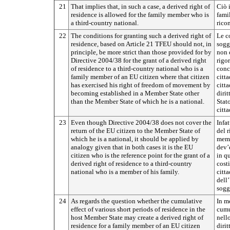
21
That implies that, in such a case, a derived right of
Ciò i
residence is allowed for the family member who is
famil
a third-country national.
rico
22
The conditions for granting such a derived right of
Le co
residence, based on Article 21 TFEU should not, in
sogg
principle, be more strict than those provided for by
non d
Directive 2004/38 for the grant of a derived right
rigor
of residence to a third-country national who is a
conc
family member of an EU citizen where that citizen
citta
has exercised his right of freedom of movement by
citt
becoming established in a Member State other
dirit
than the Member State of which he is a national.
Stat
citt
23
Even though Directive 2004/38 does not cover the
Infat
return of the EU citizen to the Member State of
del r
which he is a national, it should be applied by
memb
analogy given that in both cases it is the EU
dev’
citizen who is the reference point for the grant of a
in qu
derived right of residence to a third-country
costi
national who is a member of his family.
citta
dell’
sogg
24
As regards the question whether the cumulative
In me
effect of various short periods of residence in the
cumu
host Member State may create a derived right of
nell
residence for a family member of an EU citizen
dirit