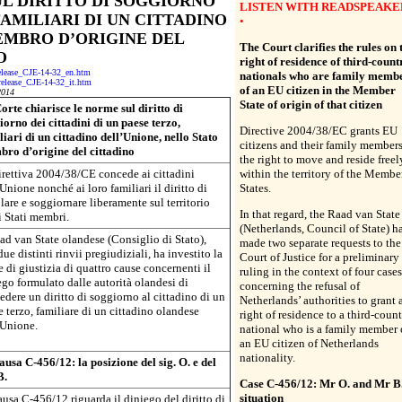
UL DIRITTO DI SOGGIORNO
LISTEN WITH READSPEAKE
FAMILIARI DI UN CITTADINO
•
EMBRO D’ORIGINE DEL
The Court clarifies the rules on 
O
right of residence of third-count
-release_CJE-14-32_en.htm
nationals who are family memb
s-release_CJE-14-32_it.htm
of an EU citizen in the Member
2014
State of origin of that citizen
orte chiarisce le norme sul diritto di
iorno dei cittadini di un paese terzo,
Directive 2004/38/EC grants EU
liari di un cittadino dell’Unione, nello Stato
citizens and their family member
ro d’origine del cittadino
the right to move and reside freel
irettiva 2004/38/CE concede ai cittadini
within the territory of the Membe
Unione nonché ai loro familiari il diritto di
States.
lare e soggiornare liberamente sul territorio
In that regard, the Raad van State
i Stati membri.
(Netherlands, Council of State) h
aad van State olandese (Consiglio di Stato),
made two separate requests to the
ue distinti rinvii pregiudiziali, ha investito la
Court of Justice for a preliminary
 di giustizia di quattro cause concernenti il
ruling in the context of four cases
ego formulato dalle autorità olandesi di
concerning the refusal of
edere un diritto di soggiorno al cittadino di un
Netherlands’ authorities to grant 
 terzo, familiare di un cittadino olandese
right of residence to a third-coun
’Unione.
national who is a family member 
an EU citizen of Netherlands
nationality.
ausa C-456/12: la posizione del sig. O. e del
B.
Case C-456/12: Mr O. and Mr B.
situation
ausa C-456/12 riguarda il diniego del diritto di