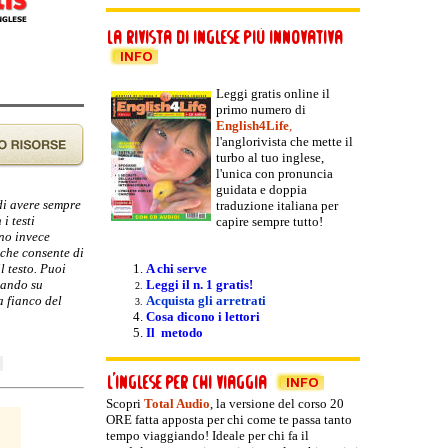
Leggi gratis online il
primo numero di
English4Life
,
l'anglorivista che mette il
turbo al tuo inglese,
l'unica con pronuncia
guidata e doppia
 di avere sempre
traduzione italiana per
i testi
capire sempre tutto!
nno invece
 che consente di
l testo. Puoi
A chi serve
ccando su
Leggi il n. 1 gratis!
a fianco del
Acquista gli arretrati
Cosa dicono i lettori
Il metodo
Scopri
Total Audio
, la versione del
corso 20
ORE fatta apposta per chi come te passa tanto
tempo viaggiando! Ideale per chi fa il