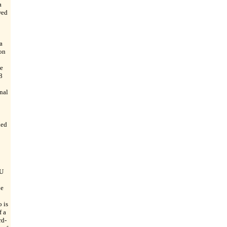
a
wed
a
on
se
8
nal
hed
EU
be
 is
f a
rd-