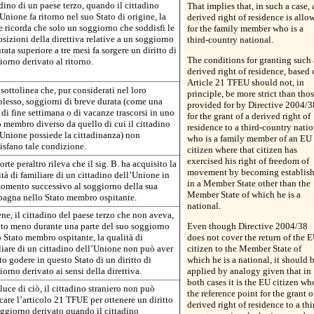
dino di un paese terzo, quando il cittadino
That implies that, in such a case, 
Unione fa ritorno nel suo Stato di origine, la
derived right of residence is allo
e ricorda che solo un soggiorno che soddisfi le
for the family member who is a
sizioni della direttiva relative a un soggiorno
third-country national.
rata superiore a tre mesi fa sorgere un diritto di
The conditions for granting such 
orno derivato al ritorno.
derived right of residence, based 
Article 21 TFEU should not, in
sottolinea che, pur considerati nel loro
principle, be more strict than tho
lesso, soggiorni di breve durata (come una
provided for by Directive 2004/3
 di fine settimana o di vacanze trascorsi in uno
for the grant of a derived right of
o membro diverso da quello di cui il cittadino
residence to a third-country natio
’Unione possiede la cittadinanza) non
who is a family member of an EU
isfano tale condizione.
citizen where that citizen has
exercised his right of freedom of
rte peraltro rileva che il sig. B. ha acquisito la
movement by becoming establis
tà di familiare di un cittadino dell’Unione in
in a Member State other than the
omento successivo al soggiorno della sua
Member State of which he is a
agna nello Stato membro ospitante.
national.
ne, il cittadino del paese terzo che non aveva,
to meno durante una parte del suo soggiorno
Even though Directive 2004/38
o Stato membro ospitante, la qualità di
does not cover the return of the 
liare di un cittadino dell’Unione non può aver
citizen to the Member State of
o godere in questo Stato di un diritto di
which he is a national, it should 
orno derivato ai sensi della direttiva.
applied by analogy given that in
both cases it is the EU citizen who
luce di ciò, il cittadino straniero non può
the reference point for the grant o
care l’articolo 21 TFUE per ottenere un diritto
derived right of residence to a thi
oggiorno derivato quando il cittadino