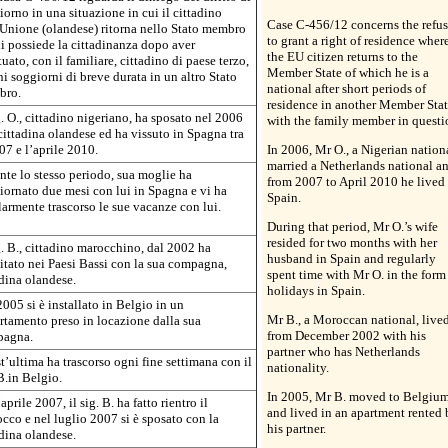
orno in una situazione in cui il cittadino
Case C-456/12 concerns the refus
’Unione (olandese) ritorna nello Stato membro
to grant a right of residence wher
ui possiede la cittadinanza dopo aver
the EU citizen returns to the
tuato, con il familiare, cittadino di paese terzo,
Member State of which he is a
i soggiorni di breve durata in un altro Stato
national after short periods of
bro.
residence in another Member Stat
g. O., cittadino nigeriano, ha sposato nel 2006
with the family member in questi
cittadina olandese ed ha vissuto in Spagna tra
07 e l’aprile 2010.
In 2006, Mr O., a Nigerian nationa
married a Netherlands national a
nte lo stesso periodo, sua moglie ha
from 2007 to April 2010 he lived 
iornato due mesi con lui in Spagna e vi ha
Spain.
larmente trascorso le sue vacanze con lui.
During that period, Mr O.’s wife
resided for two months with her
g. B., cittadino marocchino, dal 2002 ha
husband in Spain and regularly
itato nei Paesi Bassi con la sua compagna,
spent time with Mr O. in the form
adina olandese.
holidays in Spain.
005 si è installato in Belgio in un
Mr B., a Moroccan national, live
rtamento preso in locazione dalla sua
from December 2002 with his
agna.
partner who has Netherlands
t’ultima ha trascorso ogni fine settimana con il
nationality.
B.in Belgio.
In 2005, Mr B. moved to Belgiu
aprile 2007, il sig. B. ha fatto rientro il
and lived in an apartment rented 
cco e nel luglio 2007 si è sposato con la
his partner.
adina olandese.