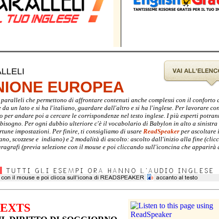
LLELI
UNIONE EUROPEA
sti paralleli che permettono di affrontare contenuti anche complessi con il conforto
a un lato e si ha l'italiano, guardare dall'altro e si ha l'inglese. Per lavorare con 
no per andare poi a cercare le corrispondenze nel testo inglese. I più esperti potra
i bisogno. Per ogni dubbio ulteriore c'è il vocabolario di Babylon in alto a sinistra
rtune impostazioni. Per finire, ti consigliamo di usare
ReadSpeaker
per ascoltare i
ano, scozzese e indiano) e 2 modalità di ascolto: ascolto dall'inizio alla fine (cli
agrafi (previa selezione con il mouse e poi cliccando sull'iconcina che apparirà 
TEXTS