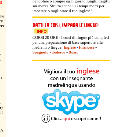
pendolare o compie ogni giorno lunghi tragitti
R
sui mezzi. Sfrutta anche tu i tempi morti per
imparare o migliorare il tuo inglese!
the
ry
ers
CORSI 20 ORE - I corsi di lingue più completi
per una preparazione di base superiore alla
media in 5 lingue:
Inglese
-
Francese
-
s
Spagnolo
-
Tedesco
-
Russo
y
r
as
a
try
of
’s