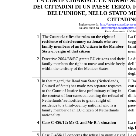
LA CORTE CHIARISCE LE NORME S
DEI CITTADINI DI UN PAESE TERZO, 
DELL’UNIONE, NELLO STATO M
CITTADIN
Inglese tratto da:
http://europa.eu/rapid/press
Italiano tratto da:
http://europa.eu/rapid/pres
Data documento: 12-03-
1
The Court clarifies the rules on the right of
La C
residence of third-country nationals who are
sogg
family members of an EU citizen in the Member
fami
State of origin of that citizen
memb
2
Directive 2004/38/EC grants EU citizens and their
La d
family members the right to move and reside freely
dell’
within the territory of the Member States.
circo
degl
3
In that regard, the Raad van State (Netherlands,
Il R
Council of State) has made two separate requests
con d
to the Court of Justice for a preliminary ruling in
Corte
the context of four cases concerning the refusal of
dini
Netherlands’ authorities to grant a right of
conc
residence to a third-country national who is a
paese
family member of an EU citizen of Netherlands
dell
nationality.
4
Case C-456/12: Mr O. and Mr B.’s situation
La c
sig. 
5
Case C-456/12 concerns the refusal to grant a right
La c