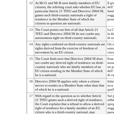
12
As Mr O. and Mr B.were family members of EU
Il gi
citizens, the referring court asks whether EU law, in
dell
particular Article 21 TFEU and Directive 2004/38,
famil
grants such third-country nationals a right of
sogg
residence in the Member State of which the
poss
citizens in question are nationals.
13
The Court points out first of all that Article 21
La C
TFEU and Directive 2004/38 do not confer any
la d
autonomous right on third-country nationals.
di so
14
Any rights conferred on third-country nationals are
Gli e
rights derived from the exercise of freedom of
sono 
movement by an EU citizen.
circ
15
The Court finds next that Directive 2004/38 does
Essa 
not confer any derived right of residence on third-
nessu
country nationals who are family members of an
un pa
EU citizen residing in the Member State of which
dell
he is a national.
di cu
16
Directive 2004/38 applies only where a citizen
Infat
moves or resides in a Member State other than that
reca
of which he is a national.
quell
17
With regard to the question as to whether Article
Sul 
21 TFEU grants such a derived right of residence,
siffa
the Court explains that a refusal to allow a derived
spieg
right of residence for a family member of an EU
sogg
citizen who is a third-country national, may
paese