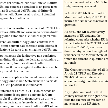
His partner resided with Mr B. in
udice del rinvio chiede alla Corte se il diritto
Belgium every weekend.
’Unione conceda a cittadini di un paese terzo,
iari di cittadini dell’Unione, il diritto di
In April 2007, Mr B. returned to
iorno nello Stato membro di cui i cittadini
Morocco and in July 2007 Mr B.
eggono la cittadinanza.
married the Netherlands national 
question.
orte ricorda anzitutto che l’articolo 21 TFUE e
As Mr O. and Mr B.were family
irettiva 2004/38 non assicurano nessun diritto
members of EU citizens, the
ggiorno autonomo ai cittadini di paesi terzi.
referring court asks whether EU l
ventuali diritti di soggiorno conferiti loro
in particular Article 21 TFEU and
diritti derivati dall’esercizio della libertà di
Directive 2004/38, grants such
olazione da parte di un cittadino dell’Unione.
third-country nationals a right of
residence in the Member State of
poi constata che la direttiva non conferisce
which the citizens in question are
n diritto di soggiorno derivato al cittadino di
nationals.
ese terzo, familiare di un cittadino
’Unione il quale soggiorni nello Stato membro
The Court points out first of all t
i possiede la cittadinanza.
Article 21 TFEU and Directive
ti, essa si applica solo quando un cittadino si
2004/38 do not confer any
 o soggiorna in uno Stato membro diverso da
autonomous right on third-count
o di cui possiede la cittadinanza.
nationals.
problema se l’articolo 21 TFUE conceda un
Any rights conferred on third-
tto diritto di soggiorno derivato, la Corte
country nationals are rights deriv
a che il diniego di riconoscere un diritto di
from the exercise of freedom of
iorno derivato a favore del cittadino di un
movement by an EU citizen.
 terzo, familiare di un cittadino dell’Unione,