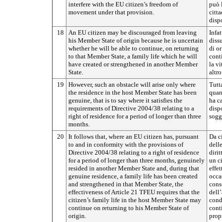
interfere with the EU citizen’s freedom of
può l
movement under that provision.
citt
dispo
18
An EU citizen may be discouraged from leaving
Infat
his Member State of origin because he is uncertain
diss
whether he will be able to continue, on returning
di or
to that Member State, a family life which he will
cont
have created or strengthened in another Member
la vi
State.
altr
19
However, such an obstacle will arise only where
Tutta
the residence in the host Member State has been
quan
genuine, that is to say where it satisfies the
ha ca
requirements of Directive 2004/38 relating to a
dispo
right of residence for a period of longer than three
soggi
months.
20
It follows that, where an EU citizen has, pursuant
Da ci
to and in conformity with the provisions of
delle
Directive 2004/38 relating to a right of residence
dirit
for a period of longer than three months, genuinely
un c
resided in another Member State and, during that
effet
genuine residence, a family life has been created
occa
and strengthened in that Member State, the
conso
effectiveness of Article 21 TFEU requires that the
dell
citizen’s family life in the host Member State may
cond
continue on returning to his Member State of
conti
origin.
propr