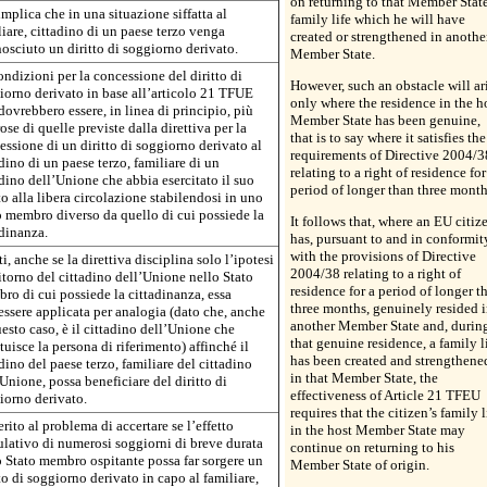
on returning to that Member State
mplica che in una situazione siffatta al
family life which he will have
iare, cittadino di un paese terzo venga
created or strengthened in anothe
nosciuto un diritto di soggiorno derivato.
Member State.
ndizioni per la concessione del diritto di
However, such an obstacle will ar
iorno derivato in base all’articolo 21 TFUE
only where the residence in the h
ovrebbero essere, in linea di principio, più
Member State has been genuine,
ose di quelle previste dalla direttiva per la
that is to say where it satisfies the
essione di un diritto di soggiorno derivato al
requirements of Directive 2004/3
dino di un paese terzo, familiare di un
relating to a right of residence for
adino dell’Unione che abbia esercitato il suo
period of longer than three month
to alla libera circolazione stabilendosi in uno
o membro diverso da quello di cui possiede la
It follows that, where an EU citiz
adinanza.
has, pursuant to and in conformit
with the provisions of Directive
ti, anche se la direttiva disciplina solo l’ipotesi
2004/38 relating to a right of
itorno del cittadino dell’Unione nello Stato
residence for a period of longer t
ro di cui possiede la cittadinanza, essa
three months, genuinely resided i
essere applicata per analogia (dato che, anche
another Member State and, durin
esto caso, è il cittadino dell’Unione che
that genuine residence, a family l
tuisce la persona di riferimento) affinché il
has been created and strengthene
dino del paese terzo, familiare del cittadino
in that Member State, the
Unione, possa beneficiare del diritto di
effectiveness of Article 21 TFEU
iorno derivato.
requires that the citizen’s family l
rito al problema di accertare se l’effetto
in the host Member State may
lativo di numerosi soggiorni di breve durata
continue on returning to his
o Stato membro ospitante possa far sorgere un
Member State of origin.
to di soggiorno derivato in capo al familiare,