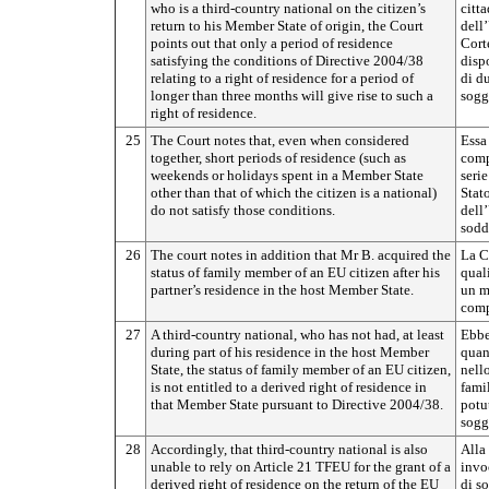
who is a third-country national on the citizen’s
citta
return to his Member State of origin, the Court
dell’
points out that only a period of residence
Cort
satisfying the conditions of Directive 2004/38
dispo
relating to a right of residence for a period of
di du
longer than three months will give rise to such a
soggi
right of residence.
25
The Court notes that, even when considered
Essa 
together, short periods of residence (such as
comp
weekends or holidays spent in a Member State
serie
other than that of which the citizen is a national)
Stat
do not satisfy those conditions.
dell
sodd
26
The court notes in addition that Mr B. acquired the
La Co
status of family member of an EU citizen after his
quali
partner’s residence in the host Member State.
un m
comp
27
A third-country national, who has not had, at least
Ebbe
during part of his residence in the host Member
quan
State, the status of family member of an EU citizen,
nell
is not entitled to a derived right of residence in
fami
that Member State pursuant to Directive 2004/38.
potut
soggi
28
Accordingly, that third-country national is also
Alla 
unable to rely on Article 21 TFEU for the grant of a
invo
derived right of residence on the return of the EU
di s