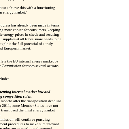
best achieve this with a functioning
n energy market."
ogress has already been made in terms
ing more choice for consumers, keeping
e energy prices in check and securing
nt supplies at all times, more needs to be
exploit the full potential of a truly
ted European market.
lete the EU internal energy market by
 Commission foresees several actions.
clude:
menting internal market law and
g competition rules.
months after the transposition deadline
h 2011, some Member States have not
y transposed the third energy market
.
mission will continue pursuing
ment procedures to make sure relevant
 rules are correctly implemented.