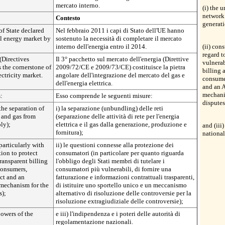
mercato interno.
(i) the 
network 
Contesto
generati
f State declared
Nel febbraio 2011 i capi di Stato dell'UE hanno
al energy market by
sostenuto la necessità di completare il mercato
interno dell'energia entro il 2014.
(ii) con
regard t
(Directives
Il 3° pacchetto sul mercato dell'energia (Direttive
vulnerab
the cornerstone of
2009/72/CE e 2009/73/CE) costituisce la pietra
billing 
ectricity market.
angolare dell'integrazione del mercato del gas e
consumer
dell'energia elettrica.
and an A
mechanis
:
Esso comprende le seguenti misure:
disputes
the separation of
i) la separazione (unbundling) delle reti
y and gas from
(separazione delle attività di rete per l'energia
ly);
elettrica e il gas dalla generazione, produzione e
and (iii
fornitura);
national
particularly with
ii) le questioni connesse alla protezione dei
ion to protect
consumatori (in particolare per quanto riguarda
ransparent billing
l'obbligo degli Stati membri di tutelare i
consumers,
consumatori più vulnerabili, di fornire una
act and an
fatturazione e informazioni contrattuali trasparenti,
 mechanism for the
di istituire uno sportello unico e un meccanismo
s);
alternativo di risoluzione delle controversie per la
risoluzione extragiudiziale delle controversie);
powers of the
e iii) l'indipendenza e i poteri delle autorità di
regolamentazione nazionali.