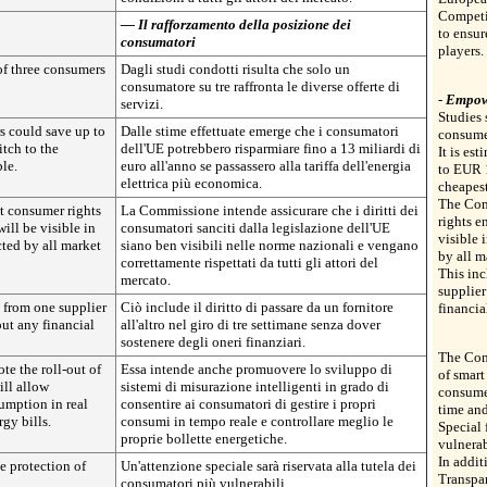
Competit
— Il rafforzamento della posizione dei
to ensur
consumatori
players.
of three consumers
Dagli studi condotti risulta che solo un
consumatore su tre raffronta le diverse offerte di
-
Empowe
servizi.
Studies 
s could save up to
Dalle stime effettuate emerge che i consumatori
consumer
itch to the
dell'UE potrebbero risparmiare fino a 13 miliardi di
It is es
ble.
euro all'anno se passassero alla tariffa dell'energia
to EUR 1
elettrica più economica.
cheapest 
The Com
t consumer rights
La Commissione intende assicurare che i diritti dei
rights e
ill be visible in
consumatori sanciti dalla legislazione dell'UE
visible 
cted by all market
siano ben visibili nelle norme nazionali e vengano
by all m
correttamente rispettati da tutti gli attori del
This inc
mercato.
supplier
h from one supplier
Ciò include il diritto di passare da un fornitore
financia
out any financial
all'altro nel giro di tre settimane senza dover
sostenere degli oneri finanziari.
The Comm
e the roll-out of
Essa intende anche promuovere lo sviluppo di
of smart
ill allow
sistemi di misurazione intelligenti in grado di
consume
umption in real
consentire ai consumatori di gestire i propri
time and
rgy bills.
consumi in tempo reale e controllare meglio le
Special 
proprie bollette energetiche.
vulnera
In addit
e protection of
Un'attenzione speciale sarà riservata alla tutela dei
Transpa
consumatori più vulnerabili.