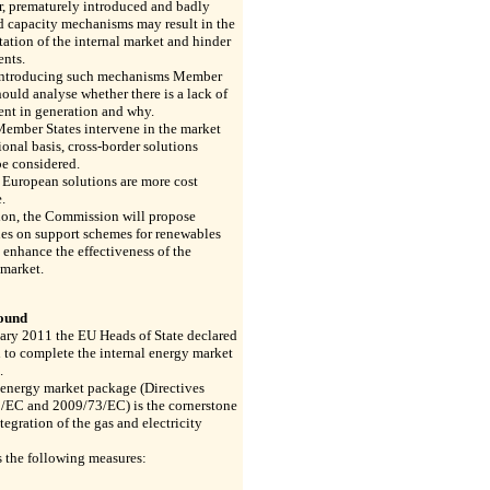
, prematurely introduced and badly
d capacity mechanisms may result in the
ation of the internal market and hinder
ents.
introducing such mechanisms Member
hould analyse whether there is a lack of
ent in generation and why.
ember States intervene in the market
ional basis, cross-border solutions
e considered.
 European solutions are more cost
.
ion, the Commission will propose
es on support schemes for renewables
l enhance the effectiveness of the
 market.
ound
ary 2011 the EU Heads of State declared
 to complete the internal energy market
.
 energy market package (Directives
/EC and 2009/73/EC) is the cornerstone
ntegration of the gas and electricity
ls the following measures: