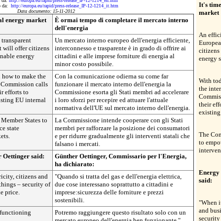
o da:
http://europa.eu/rapid/press-release_IP-12-1214_en.htm
It's tim
to da:
http://europa.eu/rapid/press-release_IP-12-1214_it.htm
Data documento: 15-11-2012
market
nal energy market
È ormai tempo di completare il mercato interno
dell'energia
An effic
 transparent
Un mercato interno europeo dell'energia efficiente,
European
will offer citizens
interconnesso e trasparente è in grado di offrire ai
citizens
inable energy
cittadini e alle imprese forniture di energia al
energy s
minor costo possibile.
 how to make the
Con la comunicazione odierna su come far
With to
e Commission calls
funzionare il mercato interno dell'energia la
the inte
 efforts to
Commissione esorta gli Stati membri ad accelerare
Commiss
sting EU internal
i loro sforzi per recepire ed attuare l'attuale
their ef
normativa dell'UE sul mercato interno dell'energia.
existing
 Member States to
La Commissione intende cooperare con gli Stati
e state
membri per rafforzare la posizione dei consumatori
The Com
ets.
e per ridurre gradualmente gli interventi statali che
to empo
falsano i mercati.
interven
Oettinger said:
Günther Oettinger, Commissario per l'Energia,
ha dichiarato:
Energy 
icity, citizens and
"Quando si tratta del gas e dell'energia elettrica,
said:
things – security of
due cose interessano soprattutto a cittadini e
e price.
imprese:sicurezza delle forniture e prezzi
sostenibili.
"When it
and busi
 functioning
Potremo raggiungere questo risultato solo con un
security
mercato europeo dell'energia ben funzionante."