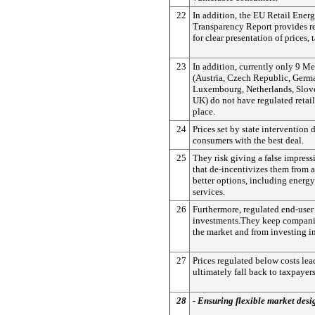
22
In addition, the EU Retail Ener
Transparency Report provides 
for clear presentation of prices, t
23
In addition, currently only 9 M
(Austria, Czech Republic, Germa
Luxembourg, Netherlands, Slov
UK) do not have regulated retail
place.
24
Prices set by state intervention
consumers with the best deal.
25
They risk giving a false impress
that de-incentivizes them from 
better options, including energy
services.
26
Furthermore, regulated end-user
investments.They keep compani
the market and from investing i
27
Prices regulated below costs lea
ultimately fall back to taxpayers
28
- Ensuring flexible market desi