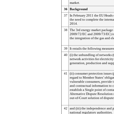
market.
36
Background
37
In February 2011 the EU Heads o
the need to complete the intern
2014.
38
The 3rd energy market package 
2009/72/EC and 2009/73/EC) is 
the integration of the gas and el
39
It entails the following measures
40
(i) the unbundling of networks (
network activities for electricit
generation, production and supp
41
(ii) consumer protection issues (
regard to Member States’ obligat
vulnerable consumers, provide t
and contractual information to 
establish a Single point of cont
Alternative Dispute Resolution
out-of-Court solution of dispute
42
and (iii) the independence and 
national regulatory authorities.