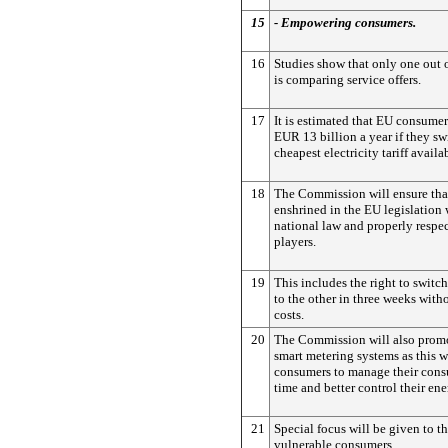
15
- Empowering consumers.
16
Studies show that only one out 
is comparing service offers.
17
It is estimated that EU consumer
EUR 13 billion a year if they sw
cheapest electricity tariff availa
18
The Commission will ensure tha
enshrined in the EU legislation w
national law and properly respe
players.
19
This includes the right to switc
to the other in three weeks with
costs.
20
The Commission will also promot
smart metering systems as this w
consumers to manage their cons
time and better control their ene
21
Special focus will be given to th
vulnerable consumers.