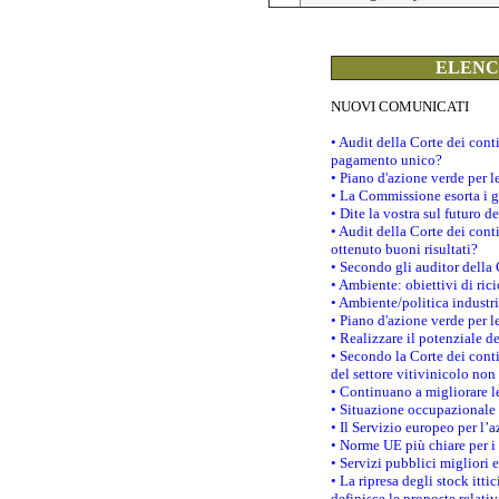
ELENCO
NUOVI COMUNICATI
• Audit della Corte dei con
pagamento unico?
• Piano d'azione verde per 
• La Commissione esorta i go
• Dite la vostra sul futuro 
• Audit della Corte dei cont
ottenuto buoni risultati?
• Secondo gli auditor della
• Ambiente: obiettivi di ric
• Ambiente/politica industria
• Piano d'azione verde per l
• Realizzare il potenziale d
• Secondo la Corte dei conti
del settore vitivinicolo no
• Continuano a migliorare l
• Situazione occupazionale 
• Il Servizio europeo per l’
• Norme UE più chiare per 
• Servizi pubblici migliori 
• La ripresa degli stock it
definisce le proposte relativ