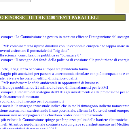
 RISORSE - OLTRE 1400 TESTI PARALLELI
ti europea: La Commissione ha gestito in maniera efficace l’integrazione del sosteg
le PMI: combinare una ripresa duratura con un'economia europea che sappia usare in 
verni a sfruttare il potenziale dei "big data"
della scienza: consultazione pubblica su "Scienza 2.0"
i europea: Il sostegno dei fondi della politica di coesione alla produzione di energi
 Corte, la vigilanza bancaria europea sta prendendo forma
iclaggio più ambiziosi per passare a un'economia circolare con più occupazione e cr
le: vivere e lavorare in edifici di migliore qualità
e PMI: trasformare le sfide ambientali in opportunità di business
ell'Europa mobilitando 25 miliardi di euro di finanziamenti per le PMI
 europea, l’impatto del sostegno dell’UE agli investimenti e alla promozione per ac
n è chiaramente dimostrato
e condizioni di mercato per i consumatori
e sociale: la rassegna trimestrale indica che in molti rimangono indietro nonostant
azione esterna non sta sfruttando il suo potenziale, afferma la Corte dei conti europe
i minori non accompagnati che chiedono protezione internazionale
e più veloci: la Commissione spinge per far piazza pulita delle barriere elettroniche
tici nell’Atlantico nordorientale contrasta con un grave sovrasfruttamento nel Medit
e alle possibilità di pesca per il 2015