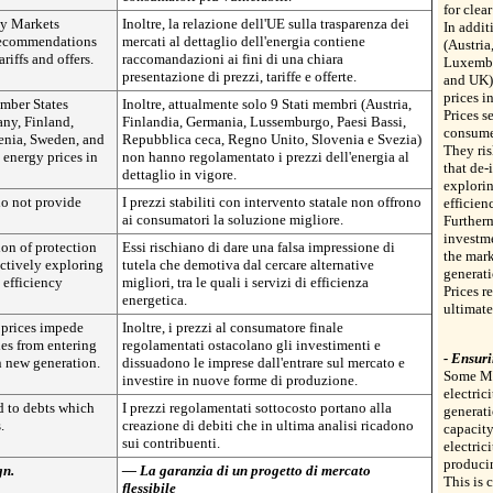
for clear
gy Markets
Inoltre, la relazione dell'UE sulla trasparenza dei
In addit
recommendations
mercati al dettaglio dell'energia contiene
(Austria
ariffs and offers.
raccomandazioni ai fini di una chiara
Luxembo
presentazione di prezzi, tariffe e offerte.
and UK) 
prices i
ember States
Inoltre, attualmente solo 9 Stati membri (Austria,
Prices s
ny, Finland,
Finlandia, Germania, Lussemburgo, Paesi Bassi,
consumer
enia, Sweden, and
Repubblica ceca, Regno Unito, Slovenia e Svezia)
They ris
 energy prices in
non hanno regolamentato i prezzi dell'energia al
that de-
dettaglio in vigore.
explorin
 do not provide
I prezzi stabiliti con intervento statale non offrono
efficien
ai consumatori la soluzione migliore.
Furtherm
investm
ion of protection
Essi rischiano di dare una falsa impressione di
the mark
actively exploring
tutela che demotiva dal cercare alternative
generati
 efficiency
migliori, tra le quali i servizi di efficienza
Prices r
energetica.
ultimate
 prices impede
Inoltre, i prezzi al consumatore finale
es from entering
regolamentati ostacolano gli investimenti e
- Ensuri
n new generation.
dissuadono le imprese dall'entrare sul mercato e
Some Me
investire in nuove forme di produzione.
electric
d to debts which
I prezzi regolamentati sottocosto portano alla
generati
.
creazione di debiti che in ultima analisi ricadono
capacity
sui contribuenti.
electric
produci
gn.
— La garanzia di un progetto di mercato
This is 
flessibile