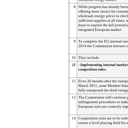
8
While progress has already been
offering more choice for consum
wholesale energy prices in chec
sufficient supplies at all times,
done to exploit the full potential
integrated European market.
9
To complete the EU internal en
2014 the Commission foresees se
10
They include:
11
- Implementing internal market
competition rules.
12
Even 20 months after the transp
March 2011, some Member State
fully transposed the third ener
13
The Commission will continue 
infringement procedures to make
European rules are correctly im
14
Competition rules are to be enf
ensure a level playing field for 