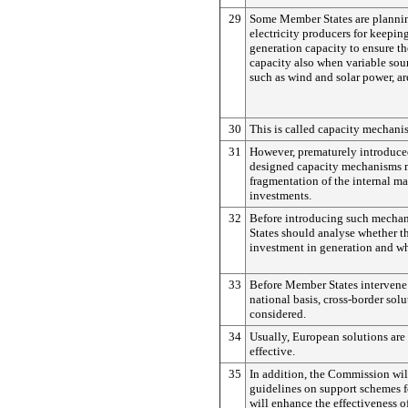
29
Some Member States are plannin
electricity producers for keeping
generation capacity to ensure the
capacity also when variable sourc
such as wind and solar power, ar
30
This is called capacity mechani
31
However, prematurely introduce
designed capacity mechanisms m
fragmentation of the internal m
investments.
32
Before introducing such mech
States should analyse whether the
investment in generation and w
33
Before Member States intervene 
national basis, cross-border sol
considered.
34
Usually, European solutions are
effective.
35
In addition, the Commission wil
guidelines on support schemes f
will enhance the effectiveness of