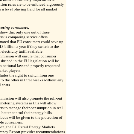
ion rules are to be enforced vigorously
e a level playing field for all market
ring consumers.
show that only one out of three
s is comparing service offers.
timated that EU consumers could save up
3 billion a year if they switch to the
electricity tariff available.
mission will ensure that consumer
nshrined in the EU legislation will be
in national law and properly respected
arket players.
ludes the right to switch from one
 to the other in three weeks without any
l costs.
ission will also promote the roll-out
 metering systems as this will allow
rs to manage their consumption in real
 better control their energy bills.
focus will be given to the protection of
ble consumers.
ion, the EU Retail Energy Markets
rency Report provides recommendations