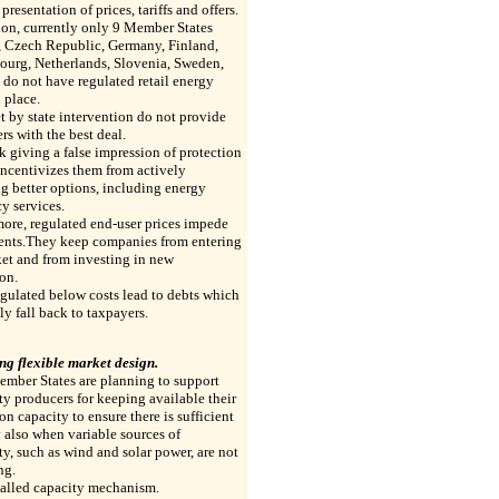
 presentation of prices, tariffs and offers.
ion, currently only 9 Member States
, Czech Republic, Germany, Finland,
urg, Netherlands, Slovenia, Sweden,
do not have regulated retail energy
n place.
et by state intervention do not provide
s with the best deal.
k giving a false impression of protection
incentivizes them from actively
g better options, including energy
cy services.
ore, regulated end-user prices impede
ents.They keep companies from entering
et and from investing in new
on.
egulated below costs lead to debts which
ly fall back to taxpayers.
ng flexible market design.
mber States are planning to support
ity producers for keeping available their
on capacity to ensure there is sufficient
 also when variable sources of
ity, such as wind and solar power, are not
ng.
called capacity mechanism.