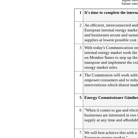
Inglese tratt
Italiano trat
1
It's time to complete the inter
2
An efficient, interconnected and
European internal energy market 
and businesses secure and susta
supplies at lowest possible cost.
3
With today's Communication on
internal energy market work th
on Member States to step up their
transpose and implement the exi
energy market rules.
4
The Commission will work with
empower consumers and to reduc
interventions which distort mark
5
Energy Commissioner Günther 
6
"When it comes to gas and electr
businesses are interested in two 
supply at any time and affordabl
7
We will best achieve this with a
European energy market."