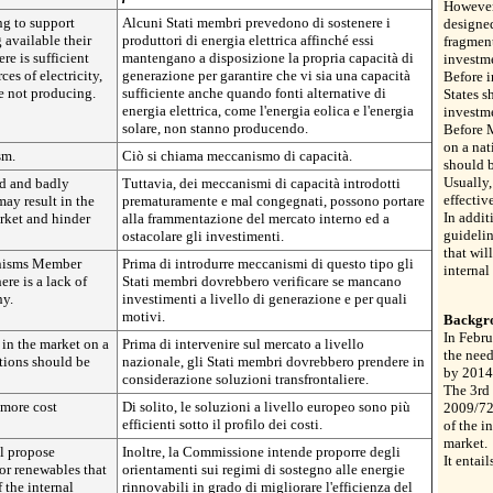
However
g to support
Alcuni Stati membri prevedono di sostenere i
designe
 available their
produttori di energia elettrica affinché essi
fragment
re is sufficient
mantengano a disposizione la propria capacità di
investm
es of electricity,
generazione per garantire che vi sia una capacità
Before 
e not producing.
sufficiente anche quando fonti alternative di
States s
energia elettrica, come l'energia eolica e l'energia
investm
solare, non stanno producendo.
Before M
on a nat
sm.
Ciò si chiama meccanismo di capacità.
should b
Usually,
d and badly
Tuttavia, dei meccanismi di capacità introdotti
effective
ay result in the
prematuramente e mal congegnati, possono portare
In addit
arket and hinder
alla frammentazione del mercato interno ed a
guidelin
ostacolare gli investimenti.
that wil
anisms Member
Prima di introdurre meccanismi di questo tipo gli
internal
re is a lack of
Stati membri dovrebbero verificare se mancano
hy.
investimenti a livello di generazione e per quali
motivi.
Backgr
In Febru
in the market on a
Prima di intervenire sul mercato a livello
the need
utions should be
nazionale, gli Stati membri dovrebbero prendere in
by 2014
considerazione soluzioni transfrontaliere.
The 3rd
 more cost
Di solito, le soluzioni a livello europeo sono più
2009/72
efficienti sotto il profilo dei costi.
of the i
market.
l propose
Inoltre, la Commissione intende proporre degli
It entai
or renewables that
orientamenti sui regimi di sostegno alle energie
 the internal
rinnovabili in grado di migliorare l'efficienza del