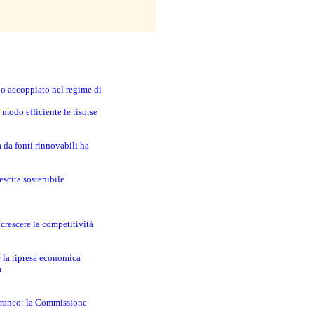
no accoppiato nel regime di
modo efficiente le risorse
a da fonti rinnovabili ha
escita sostenibile
crescere la competitività
e la ripresa economica
a
erraneo: la Commissione