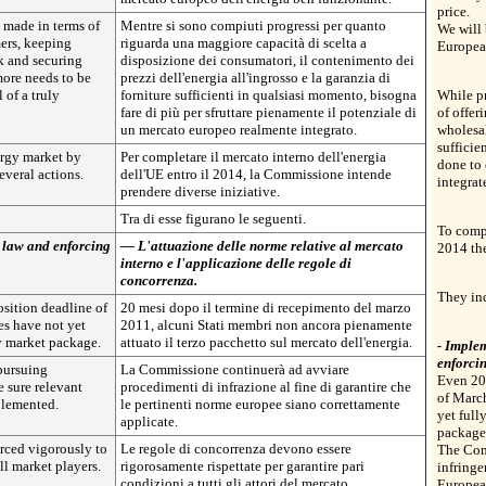
price.
 made in terms of
Mentre si sono compiuti progressi per quanto
We will 
ers, keeping
riguarda una maggiore capacità di scelta a
Europea
k and securing
disposizione dei consumatori, il contenimento dei
 more needs to be
prezzi dell'energia all'ingrosso e la garanzia di
 of a truly
forniture sufficienti in qualsiasi momento, bisogna
While pr
fare di più per sfruttare pienamente il potenziale di
of offer
un mercato europeo realmente integrato.
wholesal
sufficie
ergy market by
Per completare il mercato interno dell'energia
done to 
veral actions.
dell'UE entro il 2014, la Commissione intende
integra
prendere diverse iniziative.
Tra di esse figurano le seguenti.
To comp
 law and enforcing
— L'attuazione delle norme relative al mercato
2014 the
interno e l'applicazione delle regole di
concorrenza.
They in
osition deadline of
20 mesi dopo il termine di recepimento del marzo
s have not yet
2011, alcuni Stati membri non ancora pienamente
gy market package.
attuato il terzo pacchetto sul mercato dell'energia.
- Imple
enforcin
pursuing
La Commissione continuerà ad avviare
Even 20 
 sure relevant
procedimenti di infrazione al fine di garantire che
of Marc
plemented.
le pertinenti norme europee siano correttamente
yet full
applicate.
package
orced vigorously to
Le regole di concorrenza devono essere
The Com
all market players.
rigorosamente rispettate per garantire pari
infringe
condizioni a tutti gli attori del mercato.
European