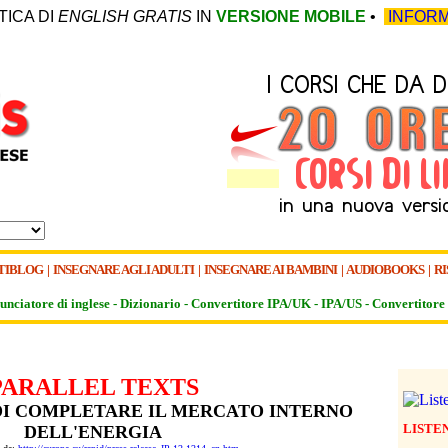
TICA DI
ENGLISH GRATIS
IN
VERSIONE MOBILE
•
INFORM
TIBLOG
|
INSEGNARE AGLI ADULTI
|
INSEGNARE AI BAMBINI
|
AUDIOBOOKS
|
RI
unciatore di inglese -
Dizionario -
Convertitore IPA/UK
-
IPA/US
-
Convertitore 
PARALLEL TEXTS
DI COMPLETARE IL MERCATO INTERNO
LISTE
DELL'ENERGIA