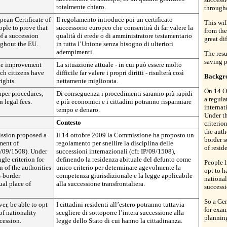
totalmente chiaro.
through
pean Certificate of
Il regolamento introduce poi un certificato
This wil
ople to prove that
successorio europeo che consentirà di far valere la
from the
of a succession
qualità di erede o di amministratore testamentario
great dif
ughout the EU.
in tutta l’Unione senza bisogno di ulteriori
adempimenti.
The resu
saving p
ble improvement
La situazione attuale - in cui può essere molto
ich citizens have
difficile far valere i propri diritti - risulterà così
Backgr
rights.
nettamente migliorata.
On 14 O
eaper procedures,
Di conseguenza i procedimenti saranno più rapidi
a regula
 legal fees.
e più economici e i cittadini potranno risparmiare
internat
tempo e denaro.
Under th
Contesto
criterio
the auth
ssion proposed a
Il 14 ottobre 2009 la Commissione ha proposto un
border s
ement of
regolamento per snellire la disciplina delle
of resid
IP/09/1508). Under
successioni internazionali (cfr. IP/09/1508),
ngle criterion for
definendo la residenza abituale del defunto come
People l
n of the authorities
unico criterio per determinare agevolmente la
opt to h
s-border
competenza giurisdizionale e la legge applicabile
national
ual place of
alla successione transfrontaliera.
successi
So a Ger
er, be able to opt
I cittadini residenti all’estero potranno tuttavia
for exa
of nationality
scegliere di sottoporre l’intera successione alla
planning
ccession.
legge dello Stato di cui hanno la cittadinanza.