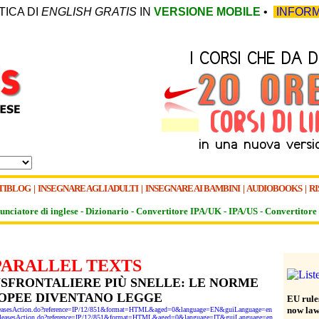
TICA DI
ENGLISH GRATIS
IN
VERSIONE MOBILE
•
INFORM
TIBLOG
|
INSEGNARE AGLI ADULTI
|
INSEGNARE AI BAMBINI
|
AUDIOBOOKS
|
RI
unciatore di inglese -
Dizionario -
Convertitore IPA/UK
-
IPA/US
-
Convertitore 
PARALLEL TEXTS
SFRONTALIERE PIÙ SNELLE: LE NORME
OPEE DIVENTANO LEGGE
EU rules
now la
sReleasesAction.do?reference=IP/12/851&format=HTML&aged=0&language=EN&guiLanguage=en
ssReleasesAction.do?reference=IP/12/851&format=HTML&aged=0&language=IT&guiLanguage=en