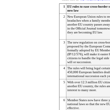
1
EU rules to ease cross-border 
now law
2
New European Union rules to re
headaches when a family member
another EU country passes away
in the Official Journal tomorrow
they are becoming EU law.
3
The new regulation on cross-bor
proposed by the European Comm
formally adopted by EU Member
(IP/12/576), will make it easier
citizens to handle the legal side
will or succession.
4
The rules will bring legal certai
450,000 European families deal
international succession each ye
5
With over 12.3 million EU citize
another EU country, the rules are
interest to many more.
6
Member States now have three ye
national laws so that the new E
effective.