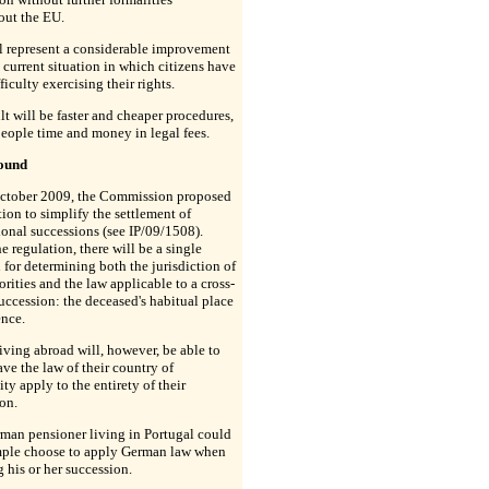
out the EU.
l represent a considerable improvement
 current situation in which citizens have
ficulty exercising their rights.
lt will be faster and cheaper procedures,
eople time and money in legal fees.
ound
ctober 2009, the Commission proposed
tion to simplify the settlement of
ional successions (see IP/09/1508).
e regulation, there will be a single
n for determining both the jurisdiction of
orities and the law applicable to a cross-
uccession: the deceased's habitual place
ence.
iving abroad will, however, be able to
ave the law of their country of
ity apply to the entirety of their
on.
man pensioner living in Portugal could
mple choose to apply German law when
 his or her succession.