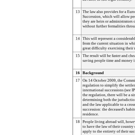
13
The law also provides for a Euro
Succession, which will allow pe
they are heirs or administrators 
without further formalities thro
14
This will represent a considera
from the current situation in wh
great difficulty exercising their 
15
The result will be faster and ch
saving people time and money in
16
Background
17
On 14 October 2009, the Commi
regulation to simplify the settl
international successions (see 
the regulation, there will be a si
determining both the jurisdictio
and the law applicable to a cros
succession: the deceased's habit
residence.
18
People living abroad will, howev
to have the law of their country 
apply to the entirety of their su