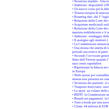
• Sicurezza stradale - Una 
• Ambiente: disponibili 239
• Un nuovo corso per la dif
• Tessera europea di assicur
• Roaming dati: dal 1° lugli
• Relazione della Corte dei 
• Acquistare medicinali onl
• Relazione della Corte dei 
maniera soddisfacente e il s
• Ambiente: sondaggio della
• Il sostegno agli studenti 
• La Commissione annuncia u
• Una donna che smetta di la
periodo successivo al parto 
• Secondo l’avvocato genera
Stato dell’Unione quando l’i
suoi centri ospedalieri
• Ripristinare la fiducia ne
in Europa
• Nelle azioni per contraffa
misura esso presenta un cara
• Sicurezza dei pazienti: si 
• Trasporto ferroviario: nuov
• Lo sport: un volano della 
• REFIT: la Commissione sne
• Ritardi nei pagamenti: la 
• Tutti a bordo per una nuo
• Clima: 44 milioni di EUR d