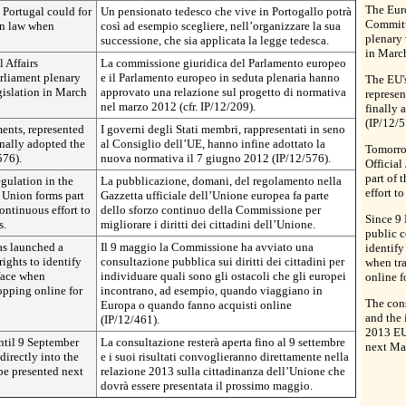
The Euro
 Portugal could for
Un pensionato tedesco che vive in Portogallo potrà
Committ
n law when
così ad esempio scegliere, nell’organizzare la sua
plenary 
successione, che sia applicata la legge tedesca.
in March
 Affairs
La commissione giuridica del Parlamento europeo
rliament plenary
e il Parlamento europeo in seduta plenaria hanno
The EU'
egislation in March
approvato una relazione sul progetto di normativa
represen
nel marzo 2012 (cfr. IP/12/209).
finally 
(IP/12/5
ents, represented
I governi degli Stati membri, rappresentati in seno
inally adopted the
al Consiglio dell’UE, hanno infine adottato la
Tomorrow
576).
nuova normativa il 7 giugno 2012 (IP/12/576).
Official
part of
gulation in the
La pubblicazione, domani, del regolamento nella
effort t
n Union forms part
Gazzetta ufficiale dell’Unione europea fa parte
ntinuous effort to
dello sforzo continuo della Commissione per
Since 9
s.
migliorare i diritti dei cittadini dell’Unione.
public c
as launched a
Il 9 maggio la Commissione ha avviato una
identify
rights to identify
consultazione pubblica sui diritti dei cittadini per
when tr
 face when
individuare quali sono gli ostacoli che gli europei
online f
opping online for
incontrano, ad esempio, quando viaggiano in
The cons
Europa o quando fanno acquisti online
and the 
(IP/12/461).
2013 EU
ntil 9 September
La consultazione resterà aperta fino al 9 settembre
next Ma
directly into the
e i suoi risultati convoglieranno direttamente nella
be presented next
relazione 2013 sulla cittadinanza dell’Unione che
dovrà essere presentata il prossimo maggio.