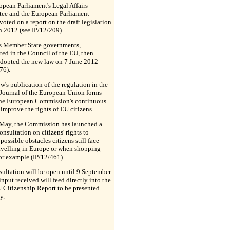
pean Parliament's Legal Affairs
ee and the European Parliament
voted on a report on the draft legislation
 2012 (see IP/12/209).
s Member State governments,
ted in the Council of the EU, then
adopted the new law on 7 June 2012
76).
's publication of the regulation in the
 Journal of the European Union forms
 the European Commission's continuous
o improve the rights of EU citizens.
 May, the Commission has launched a
onsultation on citizens' rights to
 possible obstacles citizens still face
avelling in Europe or when shopping
or example (IP/12/461).
ultation will be open until 9 September
input received will feed directly into the
 Citizenship Report to be presented
y.