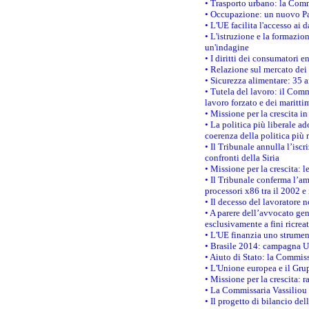
• Trasporto urbano: la Commi
• Occupazione: un nuovo Pas
• L'UE facilita l'accesso ai 
• L'istruzione e la formazi
un'indagine
• I diritti dei consumatori e
• Relazione sul mercato dei 
• Sicurezza alimentare: 35 a
• Tutela del lavoro: il Comm
lavoro forzato e dei maritti
• Missione per la crescita i
• La politica più liberale 
coerenza della politica più r
• Il Tribunale annulla l’iscr
confronti della Siria
• Missione per la crescita: 
• Il Tribunale conferma l’am
processori x86 tra il 2002 e
• Il decesso del lavoratore n
• A parere dell’avvocato gen
esclusivamente a fini ricrea
• L'UE finanzia uno strumen
• Brasile 2014: campagna UE
• Aiuto di Stato: la Commiss
• L'Unione europea e il Grup
• Missione per la crescita: 
• La Commissaria Vassiliou p
• Il progetto di bilancio de