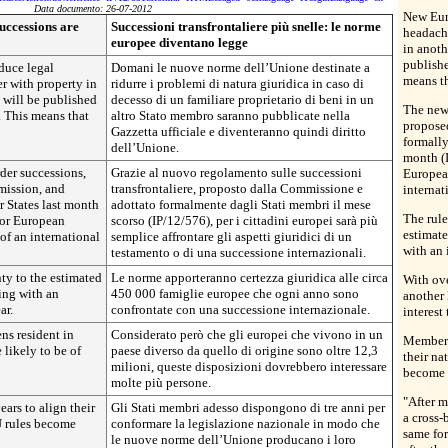
Data documento: 26-07-2012
New Eur
successions are
Successioni transfrontaliere più snelle: le norme
headach
europee diventano legge
in anoth
publishe
duce legal
Domani le nuove norme dell’Unione destinate a
means t
 with property in
ridurre i problemi di natura giuridica in caso di
 will be published
decesso di un familiare proprietario di beni in un
The new 
. This means that
altro Stato membro saranno pubblicate nella
propose
Gazzetta ufficiale e diventeranno quindi diritto
formall
dell’Unione.
month (I
der successions,
Grazie al nuovo regolamento sulle successioni
European
ission, and
transfrontaliere, proposto dalla Commissione e
internat
 States last month
adottato formalmente dagli Stati membri il mese
The rule
 for European
scorso (IP/12/576), per i cittadini europei sarà più
estimat
 of an international
semplice affrontare gli aspetti giuridici di un
with an 
testamento o di una successione internazionali.
nty to the estimated
Le norme apporteranno certezza giuridica alle circa
With ove
ing with an
450 000 famiglie europee che ogni anno sono
another 
ar.
confrontate con una successione internazionale.
interest
ns resident in
Considerato però che gli europei che vivono in un
Member S
 likely to be of
paese diverso da quello di origine sono oltre 12,3
their na
milioni, queste disposizioni dovrebbero interessare
become e
molte più persone.
"After m
ars to align their
Gli Stati membri adesso dispongono di tre anni per
a cross-
U rules become
conformare la legislazione nazionale in modo che
same for
le nuove norme dell’Unione producano i loro