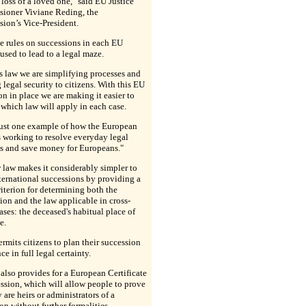
e loss of a loved one," said EU Justice
ioner Viviane Reding, the
ion’s Vice-President.
e rules on successions in each EU
used to lead to a legal maze.
s law we are simplifying processes and
 legal security to citizens. With this EU
on in place we are making it easier to
 which law will apply in each case.
just one example of how the European
 working to resolve everyday legal
s and save money for Europeans."
law makes it considerably simpler to
nternational successions by providing a
riterion for determining both the
tion and the law applicable in cross-
ases: the deceased's habitual place of
e.
permits citizens to plan their succession
ce in full legal certainty.
also provides for a European Certificate
ssion, which will allow people to prove
y are heirs or administrators of a
on without further formalities