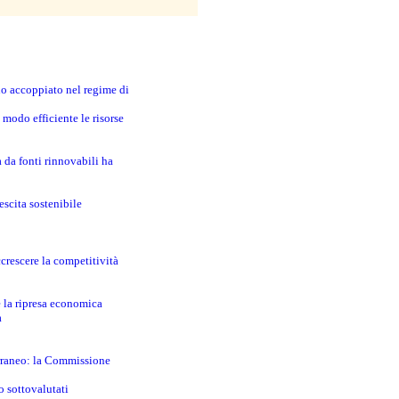
no accoppiato nel regime di
modo efficiente le risorse
a da fonti rinnovabili ha
escita sostenibile
crescere la competitività
e la ripresa economica
a
erraneo: la Commissione
o sottovalutati