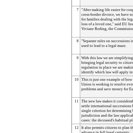
7
"After making life easier for co
cross-border divorce, we have 
for families dealing with the lega
loss of a loved one," said EU J
Viviane Reding, the Commission
8
"Separate rules on successions 
used to lead to a legal maze.
9
With this law we are simplifyin
bringing legal security to citize
regulation in place we are making
identify which law will apply in
10
This is just one example of how
Union is working to resolve eve
problems and save money for Eu
11
The new law makes it considerab
settle international successions
single criterion for determining
jurisdiction and the law applica
cases: the deceased's habitual pl
12
It also permits citizens to plan t
advance in full legal certainty.