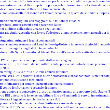
ssione finanzia 19 iniziative europee per far sì che i cittadini scelgano la combin
saporto europeo delle competenze per agevolare l'assunzione nel settore della rice
dati sull'osservazione della terra a fini commerciali
one non sono adattate al mondo del lavoro, secondo un quarto dei cittadini europei 
ntrano nell'era digitale a vantaggio di 507 milioni di cittadini
prodotti lattiero-caseari e sul «pacchetto latte»
nni di difesa della salute umana e degli animali
issario Andor accoglie con favore l’adozione di nuove norme internazionali per la t
mi
n Argentina: stringere i legami commerciali
adottata temporaneamente dal Land Schleswig-Holstein in materia di giochi d’azzard
estrittiva seguita negli altri Länder tedeschi
izione della Syria International Islamic Bank nell’elenco delle entità destinatarie del
le PMI europee cercano opportunità d'affari in Paraguay
menda di 1,06 miliardi di euro inflitta a Intel per aver abusato della sua posizione
 il 2007
on estingue il suo diritto alle ferie annuali retribuite
erale Yves Bot, i prodotti a base di erbe aromatiche e di cannabinoidi sintetici com
tivi non costituiscono medicinali
to informatico per aiutare i pazienti con trauma cranico
 contro lo sfruttamento sessuale di minori
ione approva la concessione di aiuti al funzionamento all'aeroporto dello Stretto (I
po BEI uniscono le forze per mobilitare fino a 48 miliardi di euro di investimenti 
rafforzare i legami economici fra Panama e l'UE
resenta le iniziative per la prima Settimana europea dello sport
ll'UE per il 2015 favorisce la crescita economica dell'Europa nonostante i vincoli fin