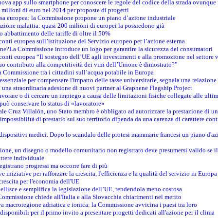
nuova app sullo smartphone per conoscere le regole del codice della strada ovunque
 milioni di euro nel 2014 per proposte di progetti
esa europea: la Commissione propone un piano d’azione industriale
azione malattia: quasi 200 milioni di europei la possiedono già
o abbattimento delle tariffe di oltre il 50%
conti europea sull’istituzione del Servizio europeo per l’azione esterna
ine?La Commissione introduce un logo per garantire la sicurezza dei consumatori
conti europea “Il sostegno dell’UE agli investimenti e alla promozione nel settore v
uo contributo alla competitività dei vini dell’Unione è dimostrato?”
 Commissione tra i cittadini sull’acqua potabile in Europa
è essenziale per compensare l'impatto delle tasse universitarie, segnala una relazione
na straordinaria adesione di nuovi partner al Graphene Flagship Project
vorare o di cercare un impiego a causa delle limitazioni fisiche collegate alle ultim
può conservare lo status di «lavoratore»
le Cruz Villalón, uno Stato membro è obbligato ad autorizzare la prestazione di un
mpossibilità di prestarlo sul suo territorio dipenda da una carenza di carattere cont
i dispositivi medici. Dopo lo scandalo delle protesi mammarie francesi un piano d'azi
zione, un disegno o modello comunitario non registrato deve presumersi valido se il 
ttere individuale
registrano progressi ma occorre fare di più
e iniziative per rafforzare la crescita, l'efficienza e la qualità del servizio in Europa
crescita per l'economia dell'UE
llisce e semplifica la legislazione dell’UE, rendendola meno costosa
Commissione chiede all'Italia e alla Slovacchia chiarimenti nel merito
va macroregione adriatica e ionica: la Commissione avvicina i paesi tra loro
isponibili per il primo invito a presentare progetti dedicati all'azione per il clima