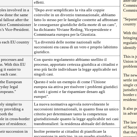
after th
effetti.
Commiss
uples involved in a
"Dopo aver semplificato la vita alle coppie
Commiss
now done the same
coinvolte in un divorzio transnazionale, abbiamo
"Separat
l fallout after the
fatto lo stesso per le famiglie costrette ad affrontare
country 
ustice Commissioner
le conseguenze giuridiche della morte di un caro",
’s Vice-President.
ha dichiarato Viviane Reding, Vicepresidente e
With thi
Commissaria europea per la Giustizia.
bringing
in each EU country
"La diversità delle norme nazionali sulle
regulati
successioni era causa di un vero e proprio labirinto
identify
giuridico.
This is 
g processes and
Con questo regolamento abbiamo snellito il
Union is
ns. With this EU
processo, apportato certezza giuridica ai cittadini e
problem
 it easier to
reso più facile individuare la legge applicabile nei
 each case.
singoli casi.
The new 
settle i
 the European
Questo è solo un esempio di come l’Unione
single c
ryday legal
europea sia attiva per risolvere i problemi giuridici
jurisdic
ropeans."
di tutti i giorni e far risparmiare denaro agli
border c
europei".
residenc
ly simpler to
La nuova normativa agevola notevolmente le
It also 
 by providing a
successioni internazionali, in quanto fissa un unico
in advan
 both the
criterio per determinare tanto la competenza
ble in cross-border
giurisdizionale quanto la legge applicabile nei casi
The law 
ace of residence.
transfrontalieri: la residenza abituale del defunto.
of Succe
heir succession in
Inoltre permette ai cittadini di pianificare la
that the
successione in anticipo, in un quadro giuridico
successi