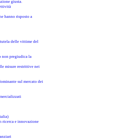
azione giusta.
ttività
che hanno risposto a
utela delle vittime del
o non pregiudica la
le misure restrittive nei
 dominante sul mercato dei
mercializzati
talia)
in ricerca e innovazione
anziari