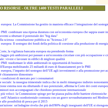
 RISORSE - OLTRE 1400 TESTI PARALLELI
ti europea: La Commissione ha gestito in maniera efficace l’integrazione del sosteg
le PMI: combinare una ripresa duratura con un'economia europea che sappia usare in 
verni a sfruttare il potenziale dei "big data"
della scienza: consultazione pubblica su "Scienza 2.0"
i europea: Il sostegno dei fondi della politica di coesione alla produzione di energi
 Corte, la vigilanza bancaria europea sta prendendo forma
iclaggio più ambiziosi per passare a un'economia circolare con più occupazione e cr
le: vivere e lavorare in edifici di migliore qualità
e PMI: trasformare le sfide ambientali in opportunità di business
ell'Europa mobilitando 25 miliardi di euro di finanziamenti per le PMI
 europea, l’impatto del sostegno dell’UE agli investimenti e alla promozione per ac
n è chiaramente dimostrato
e condizioni di mercato per i consumatori
e sociale: la rassegna trimestrale indica che in molti rimangono indietro nonostant
azione esterna non sta sfruttando il suo potenziale, afferma la Corte dei conti europe
i minori non accompagnati che chiedono protezione internazionale
e più veloci: la Commissione spinge per far piazza pulita delle barriere elettroniche
tici nell’Atlantico nordorientale contrasta con un grave sovrasfruttamento nel Medit
e alle possibilità di pesca per il 2015
un'azione: un'indagine rivela che più dell'80% degli insegnanti dell'UE si ritengon