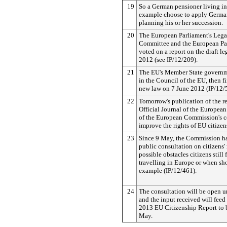
19
So a German pensioner living in
example choose to apply Germa
planning his or her succession.
20
The European Parliament's Legal
Committee and the European Pa
voted on a report on the draft l
2012 (see IP/12/209).
21
The EU's Member State governm
in the Council of the EU, then f
new law on 7 June 2012 (IP/12/
22
Tomorrow's publication of the re
Official Journal of the Europea
of the European Commission's co
improve the rights of EU citizen
23
Since 9 May, the Commission h
public consultation on citizens' 
possible obstacles citizens still
travelling in Europe or when sh
example (IP/12/461).
24
The consultation will be open u
and the input received will feed 
2013 EU Citizenship Report to 
May.