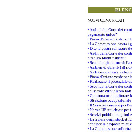
ELENCO
NUOVI COMUNICATI
• Audit della Corte dei con
pagamento unico?
• Piano d'azione verde per 
• La Commissione esorta i go
• Dite la vostra sul futuro 
• Audit della Corte dei cont
ottenuto buoni risultati?
• Secondo gli auditor della
• Ambiente: obiettivi di ric
• Ambiente/politica industria
• Piano d'azione verde per l
• Realizzare il potenziale d
• Secondo la Corte dei conti
del settore vitivinicolo no
• Continuano a migliorare l
• Situazione occupazionale 
• Il Servizio europeo per l’
• Norme UE più chiare per 
• Servizi pubblici migliori 
• La ripresa degli stock it
definisce le proposte relativ
• La Commissione sollecita 