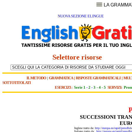
LA GRAMMA
NUOVA SEZIONE ELINGUE
Selettore risorse
IL METODO
|
GRAMMATICA
|
RISPOSTE GRAMMATICALI
|
MUL
SOTTOTITOLATI
ESERCIZI :
Serie 1
-
2
-
3
-
4
-
5
SERVIZI:
Pron
SUCCESSIONI TRAN
EUR
Inglese tratto da:
http://europa.eu/rapid/pres
Italiano tratto da:
http://europa.eu/rapid/pre