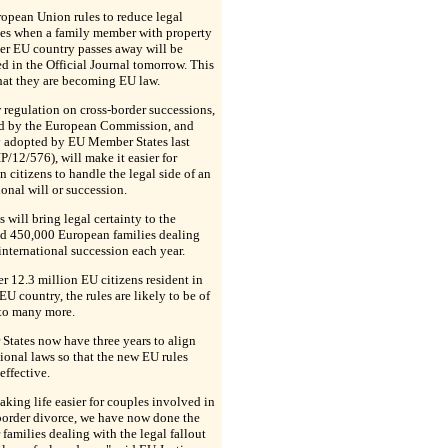
opean Union rules to reduce legal
es when a family member with property
er EU country passes away will be
d in the Official Journal tomorrow. This
hat they are becoming EU law.
regulation on cross-border successions,
d by the European Commission, and
y adopted by EU Member States last
P/12/576), will make it easier for
 citizens to handle the legal side of an
ional will or succession.
s will bring legal certainty to the
ed 450,000 European families dealing
international succession each year.
r 12.3 million EU citizens resident in
EU country, the rules are likely to be of
 to many more.
tates now have three years to align
tional laws so that the new EU rules
ffective.
aking life easier for couples involved in
border divorce, we have now done the
 families dealing with the legal fallout