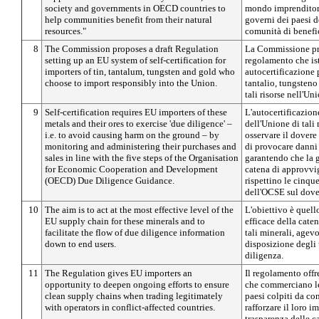
society and governments in OECD countries to
mondo imprenditoria
help communities benefit from their natural
governi dei paesi d
resources."
comunità di benefici
8
The Commission proposes a draft Regulation
La Commissione pr
setting up an EU system of self-certification for
regolamento che is
importers of tin, tantalum, tungsten and gold who
autocertificazione 
choose to import responsibly into the Union.
tantalio, tungsteno
tali risorse nell'U
9
Self-certification requires EU importers of these
L'autocertificazion
metals and their ores to exercise 'due diligence' –
dell'Unione di tali 
i.e. to avoid causing harm on the ground – by
osservare il dovere 
monitoring and administering their purchases and
di provocare danni 
sales in line with the five steps of the Organisation
garantendo che la g
for Economic Cooperation and Development
catena di approvvi
(OECD) Due Diligence Guidance.
rispettino le cinqu
dell'OCSE sul dover
10
The aim is to act at the most effective level of the
L'obiettivo è quello
EU supply chain for these minerals and to
efficace della cat
facilitate the flow of due diligence information
tali minerali, agev
down to end users.
disposizione degli 
diligenza.
11
The Regulation gives EU importers an
Il regolamento offr
opportunity to deepen ongoing efforts to ensure
che commerciano le
clean supply chains when trading legitimately
paesi colpiti da con
with operators in conflict-affected countries.
rafforzare il loro i
trasparenza delle 