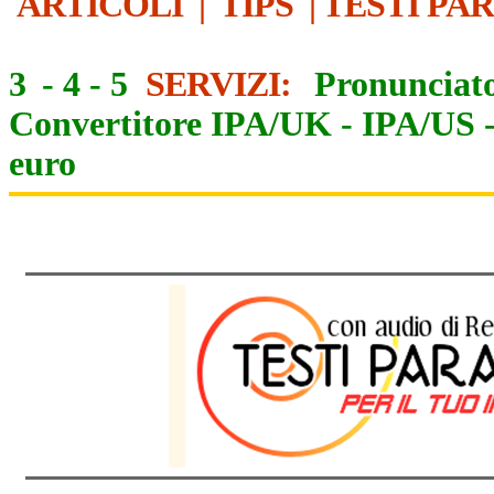
ARTICOLI
|
TIPS
|
TESTI PA
3
-
4
-
5
SERVIZI:
Pronunciato
Convertitore IPA/UK
-
IPA/US
euro