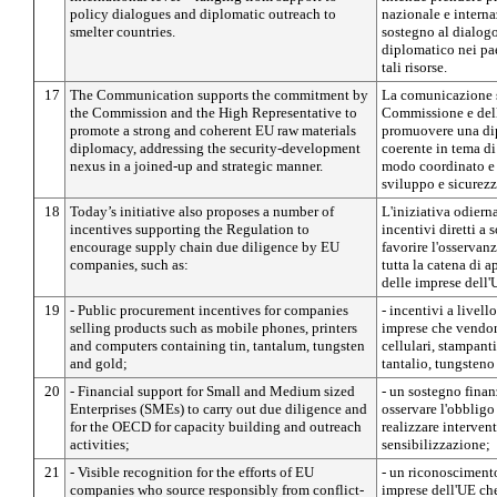
policy dialogues and diplomatic outreach to
nazionale e interna
smelter countries.
sostegno al dialogo
diplomatico nei paes
tali risorse.
17
The Communication supports the commitment by
La comunicazione s
the Commission and the High Representative to
Commissione e dell
promote a strong and coherent EU raw materials
promuovere una dip
diplomacy, addressing the security-development
coerente in tema di
nexus in a joined-up and strategic manner.
modo coordinato e s
sviluppo e sicurezz
18
Today’s initiative also proposes a number of
L'iniziativa odiern
incentives supporting the Regulation to
incentivi diretti a 
encourage supply chain due diligence by EU
favorire l'osservan
companies, such as:
tutta la catena di
delle imprese dell
19
- Public procurement incentives for companies
- incentivi a livell
selling products such as mobile phones, printers
imprese che vendon
and computers containing tin, tantalum, tungsten
cellulari, stampant
and gold;
tantalio, tungsteno
20
- Financial support for Small and Medium sized
- un sostegno finan
Enterprises (SMEs) to carry out due diligence and
osservare l'obbligo
for the OECD for capacity building and outreach
realizzare intervent
activities;
sensibilizzazione;
21
- Visible recognition for the efforts of EU
- un riconoscimento 
companies who source responsibly from conflict-
imprese dell'UE ch