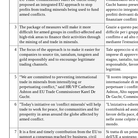
proposed an integrated EU approach to stop
Gucht hanno presen
profits from trading minerals being used to fund
approccio integrato
armed conflicts.
profitti derivanti 
finanziare conflitti
3
The package of measures will make it more
Grazie a questo pac
difficult for armed groups in conflict-affected and
difficile per i grup
high-risk areas to finance their activities through
conflitto e ad alto 
the mining of and trade in minerals.
mediante l'estrazio
4
The focus of the approach is to make it easier for
Tale approccio si r
companies to source tin, tantalum, tungsten and
imprese di approvv
gold responsibly and to encourage legitimate
stagno, tantalio, t
trading channels.
responsabile, favo
legittimi.
5
“We are committed to preventing international
"Il nostro impegno
trade in minerals from intensifying or
internazionale di mi
perpetuating conflict," said HR/VP Catherine
perpetuare i confli
Ashton and EU Trade Commissioner Karel De
Ashton, Alto rappre
Gucht.
De Gucht, Commissa
6
"Today's initiative on 'conflict minerals' will help
"L'iniziativa odiern
trade to work for peace, for communities and for
contribuirà ad assi
prosperity in areas around the globe affected by
favore della pace, 
armed conflict.
nelle zone colpite d
mondo.
7
It is a first and timely contribution from the EU to
Si tratta di un pri
support a consensus reached by business, civil
dell'UE a sostegno