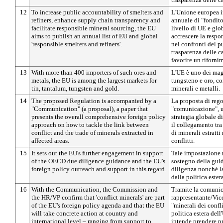
12
To increase public accountability of smelters and
L'Unione europea i
refiners, enhance supply chain transparency and
annuale di "fonditor
facilitate responsible mineral sourcing, the EU
livello di UE e glob
aims to publish an annual list of EU and global
accrescere la respon
'responsible smelters and refiners'.
nei confronti del p
trasparenza delle 
favorire un riforni
13
With more than 400 importers of such ores and
L'UE è uno dei magg
metals, the EU is among the largest markets for
tungsteno e oro, co
tin, tantalum, tungsten and gold.
minerali e metalli.
14
The proposed Regulation is accompanied by a
La proposta di re
"Communication" (a proposal), a paper that
"comunicazione", 
presents the overall comprehensive foreign policy
strategia globale di
approach on how to tackle the link between
il collegamento tra
conflict and the trade of minerals extracted in
di minerali estratti
affected areas.
conflitti.
15
It sets out the EU's further engagement in support
Tale impostazione 
of the OECD due diligence guidance and the EU's
sostegno della gui
foreign policy outreach and support in this regard.
diligenza nonché la
dalla politica ester
16
With the Communication, the Commission and
Tramite la comunic
the HR/VP confirm that 'conflict minerals' are part
rappresentante/Vic
of the EU's foreign policy agenda and that the EU
"minerali dei confli
will take concrete action at country and
politica estera del
international level – ranging from support to
intende prendere pr