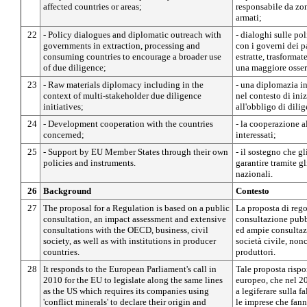
affected countries or areas;
responsabile da zon
armati;
22
- Policy dialogues and diplomatic outreach with
- dialoghi sulle p
governments in extraction, processing and
con i governi dei p
consuming countries to encourage a broader use
estratte, trasformat
of due diligence;
una maggiore osser
23
- Raw materials diplomacy including in the
- una diplomazia i
context of multi-stakeholder due diligence
nel contesto di iniz
initiatives;
all'obbligo di dili
24
- Development cooperation with the countries
- la cooperazione a
concerned;
interessati;
25
- Support by EU Member States through their own
- il sostegno che g
policies and instruments.
garantire tramite gl
nazionali.
26
Background
Contesto
27
The proposal for a Regulation is based on a public
La proposta di reg
consultation, an impact assessment and extensive
consultazione pubb
consultations with the OECD, business, civil
ed ampie consultazi
society, as well as with institutions in producer
società civile, non
countries.
produttori.
28
It responds to the European Parliament's call in
Tale proposta rispo
2010 for the EU to legislate along the same lines
europeo, che nel 2
as the US which requires its companies using
a legiferare sulla f
'conflict minerals' to declare their origin and
le imprese che fann