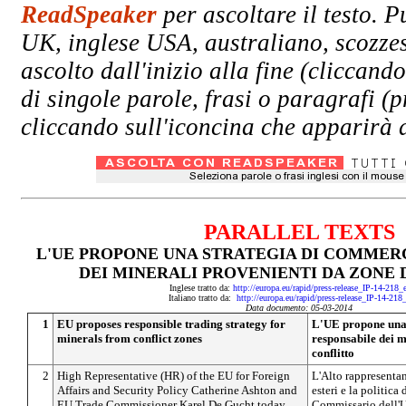
ReadSpeaker
per ascoltare il testo. P
UK, inglese USA, australiano, scozzes
ascolto dall'inizio alla fine (clicc
di singole parole, frasi o paragrafi (
cliccando sull'iconcina che apparirà a
PARALLEL TEXTS
L'UE PROPONE UNA STRATEGIA DI COMMER
DEI MINERALI PROVENIENTI DA ZONE 
Inglese tratto da:
http://europa.eu/rapid/press-release_IP-14-218
Italiano tratto da:
http://europa.eu/rapid/press-release_IP-14-218
Data documento: 05-03-2014
1
EU proposes responsible trading strategy for
L'UE propone una
minerals from conflict zones
responsabile dei m
conflitto
2
High Representative (HR) of the EU for Foreign
L'Alto rappresentan
Affairs and Security Policy Catherine Ashton and
esteri e la politica
EU Trade Commissioner Karel De Gucht today
Commissario dell'