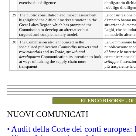
exercise due diligence.
obbligatorio dichia
l'obbligo di dilige
29
The public consultation and impact assessment
La consultazione p
highlighted the difficult market situation in the
d'impatto hanno mes
Great Lakes Region which has prompted the
situazione di merca
Commission to develop an alternative but
Laghi, che ha indo
targeted and complementary model.
un modello alterna
30
The Commission also announced in the
La Commissione ha 
specialised publication
Commodity markets and
pubblicazione spec
raw materials
and its
Trade, growth and
di bas
e e le materi
development
Communication its intention to look
comunicazione dal
at ways of making the supply chain more
sviluppo
l'intenzio
transparent.
più trasparente la
ELENCO RISORSE - OL
NUOVI COMUNICATI
• Audit della Corte dei conti europea