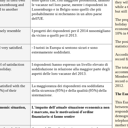
iday in their own
sono quelli che, con maggiore probabilità, faranno
they wil
 Luxembourg and
le vacanze nel loro paese, mentre i rispondenti in
while a 
l to another
Lussemburgo e in Belgio sono quelli che più
but still
probabilmente si recheranno in un altro paese
dell'UE.
The pro
holiday 
economi
osely resemble
I progetti dei rispondenti per il 2014 rassomigliano
10% in 
da vicino a quelli per il 2013.
The posi
statistic
 very satisfied.
- I turisti in Europa si sentono sicuri e sono
estremamente soddisfatti.
Accordin
record f
 of satisfaction
I rispondenti hanno espresso un livello elevato di
The tota
holiday.
soddisfazione in relazione alla maggior parte degli
accommo
aspetti delle loro vacanze del 2013.
Member 
record o
2012.
atisfied with the
La maggioranza dei rispondenti era soddisfatta
%) of their
della sicurezza (95%) e della qualità (95%) della
The Eu
sistemazione.
This Eur
between
onomic situation,
L'impatto dell'attuale situazione economica non
responde
è marcato, ma le motivazioni d'ordine
demogra
finanziario si fanno sentire
telephon
mother 