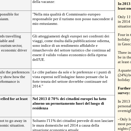
della vacanze:
In 2013
least o
ponsible for
"Nella mia qualità di Commissario europeo
Only 11
siasm.
responsabile per il turismo non posso nascondere il
in 2014 
mio entusiasmo.
situatio
Four in 
rds travelling
Gli atteggiamenti degli europei nei confronti dei
holiday 
liable and
viaggi, come risulta dalla pubblicazione odierna,
in Greec
ourism sector,
sono indice di un rendimento affidabile e
d economic driver
rimarchevole del settore turistico che continua ad
Three in
essere il valido volano economico della ripresa
be in th
dell'UE.
at least
A quarte
ile the preferences
Le cifre parlano da sole e le preferenze e i punti di
(24%) b
vey show how the
vista espressi nell'indagine fanno pensare che la
holiday 
erformance is
forte tenuta del settore dovrebbe continuare nel
2014.”
Further
survey:
lled for at least
Nel 2013 il 70% dei cittadini europei ha fatto
In 2013 
almeno un pernottamento fuori del luogo di
personal
residenza
overnigh
- Only l
ot to go away in
Soltanto l'11% dei cittadini prevede di non lasciare
most peo
nomic situation.
le mura domestiche nel 2014 a causa della
nights (
situazione economica attuale.