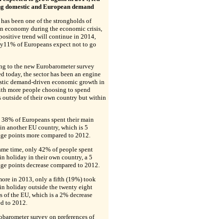
ng domestic and European demand
has been one of the strongholds of
n economy during the economic crisis,
positive trend will continue in 2014,
ly11% of Europeans expect not to go
ng to the new Eurobarometer survey
d today, the sector has been an engine
stic demand-driven economic growth in
ith more people choosing to spend
 outside of their own country but within
, 38% of Europeans spent their main
in another EU country, which is 5
age points more compared to 2012.
ame time, only 42% of people spent
in holiday in their own country, a 5
age points decrease compared to 2012.
ore in 2013, only a fifth (19%) took
in holiday outside the twenty eight
s of the EU, which is a 2% decrease
d to 2012.
obarometer survey on preferences of