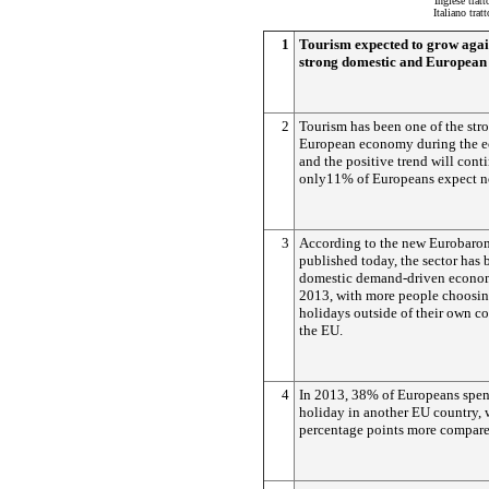
Inglese trat
Italiano tra
1
Tourism expected to grow again
strong domestic and Europea
2
Tourism has been one of the str
European economy during the ec
and the positive trend will cont
only11% of Europeans expect no
3
According to the new Eurobaro
published today, the sector has 
domestic demand-driven econom
2013, with more people choosin
holidays outside of their own c
the EU.
4
In 2013, 38% of Europeans spen
holiday in another EU country, 
percentage points more compare