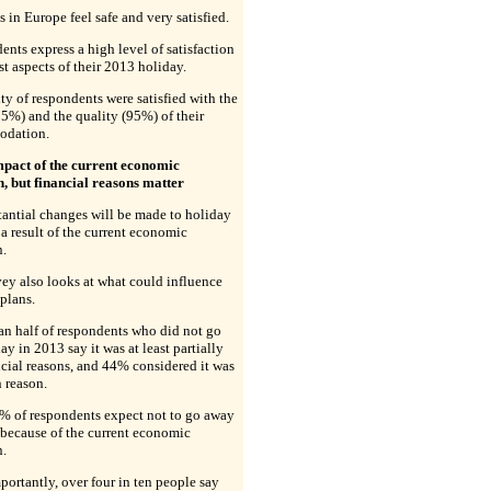
ts in Europe feel safe and very satisfied.
nts express a high level of satisfaction
t aspects of their 2013 holiday.
ty of respondents were satisfied with the
95%) and the quality (95%) of their
dation.
impact of the current economic
n, but financial reasons matter
antial changes will be made to holiday
 a result of the current economic
n.
ey also looks at what could influence
plans.
n half of respondents who did not go
ay in 2013 say it was at least partially
ncial reasons, and 44% considered it was
 reason.
% of respondents expect not to go away
because of the current economic
n.
ortantly, over four in ten people say