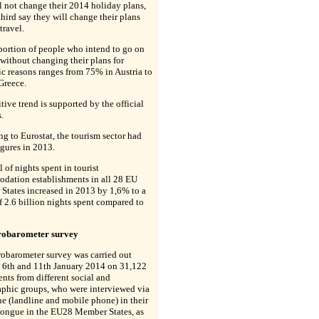
l not change their 2014 holiday plans,
third say they will change their plans
 travel.
portion of people who intend to go on
without changing their plans for
c reasons ranges from 75% in Austria to
Greece.
tive trend is supported by the official
s.
g to Eurostat, the tourism sector had
igures in 2013.
l of nights spent in tourist
dation establishments in all 28 EU
States increased in 2013 by 1,6% to a
f 2.6 billion nights spent compared to
robarometer survey
obarometer survey was carried out
 6th and 11th January 2014 on 31,122
nts from different social and
phic groups, who were interviewed via
e (landline and mobile phone) in their
tongue in the EU28 Member States, as