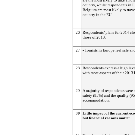
are the most likely to take a hol
country, whilst respondents in
Belgium are most likely to trave
country in the EU.
26
Respondents’ plans for 2014 cl
those of 2013.
27
- Tourists in Europe feel safe and
28
Respondents express a high level
with most aspects of their 2013 
29
A majority of respondents were s
safety (95%) and the quality (95
accommodation.
30
Little impact of the current ec
but financial reasons matter