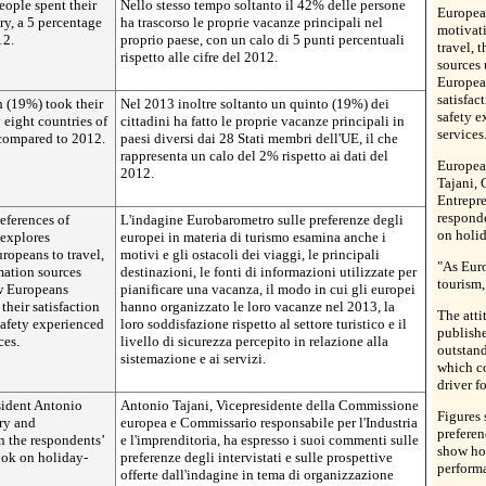
eople spent their
Nello stesso tempo soltanto il 42% delle persone
Europea
ry, a 5 percentage
ha trascorso le proprie vacanze principali nel
motivati
12.
proprio paese, con un calo di 5 punti percentuali
travel, 
rispetto alle cifre del 2012.
sources 
European
satisfac
h (19%) took their
Nel 2013 inoltre soltanto un quinto (19%) dei
safety 
 eight countries of
cittadini ha fatto le proprie vacanze principali in
services
 compared to 2012.
paesi diversi dai 28 Stati membri dell'UE, il che
rappresenta un calo del 2% rispetto ai dati del
Europea
2012.
Tajani, 
Entrepr
responde
eferences of
L'indagine Eurobarometro sulle preferenze degli
on holi
 explores
europei in materia di turismo esamina anche i
ropeans to travel,
motivi e gli ostacoli dei viaggi, le principali
"As Eur
mation sources
destinazioni, le fonti di informazioni utilizzate per
tourism,
ow Europeans
pianificare una vacanza, il modo in cui gli europei
their satisfaction
hanno organizzato le loro vacanze nel 2013, la
The atti
 safety experienced
loro soddisfazione rispetto al settore turistico e il
publishe
ces.
livello di sicurezza percepito in relazione alla
outstand
sistemazione e ai servizi.
which c
driver f
ident Antonio
Antonio Tajani, Vicepresidente della Commissione
Figures 
ry and
europea e Commissario responsabile per l'Industria
preferen
 the respondents’
e l'imprenditoria, ha espresso i suoi commenti sulle
show how
ook on holiday-
preferenze degli intervistati e sulle prospettive
performa
offerte dall'indagine in tema di organizzazione