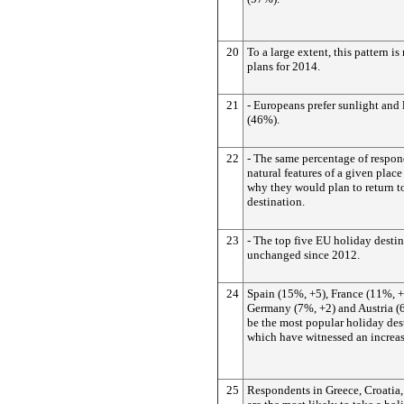
20
To a large extent, this pattern is
plans for 2014.
21
- Europeans prefer sunlight and 
(46%).
22
- The same percentage of respon
natural features of a given place
why they would plan to return t
destination.
23
- The top five EU holiday desti
unchanged since 2012.
24
Spain (15%, +5), France (11%, +3
Germany (7%, +2) and Austria (
be the most popular holiday dest
which have witnessed an increas
25
Respondents in Greece, Croatia,