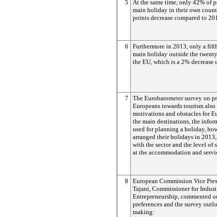
5
At the same time, only 42% of p
main holiday in their own count
points decrease compared to 20
6
Furthermore in 2013, only a fift
main holiday outside the twenty
the EU, which is a 2% decrease
7
The Eurobarometer survey on pr
Europeans towards tourism also
motivations and obstacles for Eu
the main destinations, the infor
used for planning a holiday, h
arranged their holidays in 2013, 
with the sector and the level of
at the accommodation and servi
8
European Commission Vice Pres
Tajani, Commissioner for Indust
Entrepreneurship, commented on
preferences and the survey outl
making: