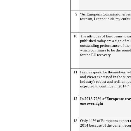
9
"As European Commissioner res
tourism, I cannot hide my enthu
10
The attitudes of Europeans towa
published today are a sign of re
outstanding performance of the t
which continues to be the soun
for the EU recovery.
11
Figures speak for themselves, wh
and views expressed in the sur
industry's robust and resilient p
expected to continue in 2014.”
12
In 2013 70% of Europeans trave
one overnight
13
Only 11% of Europeans expect n
2014 because of the current eco