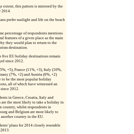
ge extent, this pattern is mirrored by the
r 2014.
ans prefer sunlight and life on the beach
ame percentage of respondents mentions
ral features of a given place as the main
hy they would plan to return to the
rism destination.
p five EU holiday destinations remain
ed since 2012.
5%, +5), France (11%, +3), Italy (10%,
many (7%, +2) and Austria (6%, +2)
 to be the most popular holiday
ions, all of which have witnessed an
 since 2012.
nts in Greece, Croatia, Italy and
 are the most likely to take a holiday in
n country, whilst respondents in
urg and Belgium are most likely to
o another country in the EU.
nts’ plans for 2014 closely resemble
 2013.