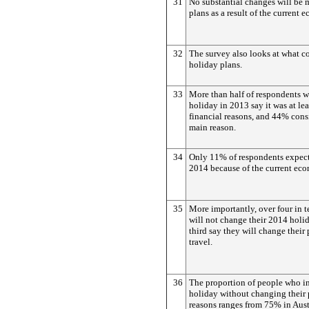
31
No substantial changes will be 
plans as a result of the current 
32
The survey also looks at what c
holiday plans.
33
More than half of respondents 
holiday in 2013 say it was at leas
financial reasons, and 44% consi
main reason.
34
Only 11% of respondents expect
2014 because of the current eco
35
More importantly, over four in 
will not change their 2014 holid
third say they will change their p
travel.
36
The proportion of people who i
holiday without changing their 
reasons ranges from 75% in Aust