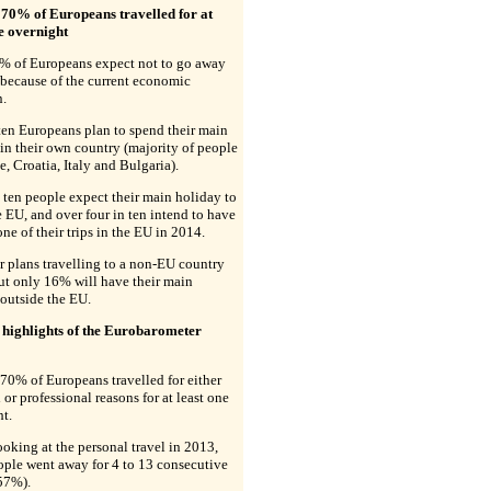
 70% of Europeans travelled for at
ne overnight
% of Europeans expect not to go away
because of the current economic
n.
ten Europeans plan to spend their main
in their own country (majority of people
e, Croatia, Italy and Bulgaria).
 ten people expect their main holiday to
e EU, and over four in ten intend to have
 one of their trips in the EU in 2014.
r plans travelling to a non-EU country
ut only 16% will have their main
outside the EU.
 highlights of the Eurobarometer
70% of Europeans travelled for either
 or professional reasons for at least one
t.
ooking at the personal travel in 2013,
ple went away for 4 to 13 consecutive
57%).