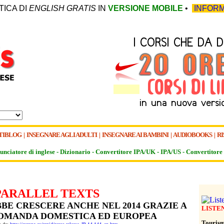
TICA DI
ENGLISH GRATIS
IN
VERSIONE MOBILE
•
INFORM
TIBLOG
|
INSEGNARE AGLI ADULTI
|
INSEGNARE AI BAMBINI
|
AUDIOBOOKS
|
RI
unciatore di inglese -
Dizionario -
Convertitore IPA/UK
-
IPA/US
-
Convertitore 
PARALLEL TEXTS
BE CRESCERE ANCHE NEL 2014 GRAZIE A
LISTE
OMANDA DOMESTICA ED EUROPEA
Tourism