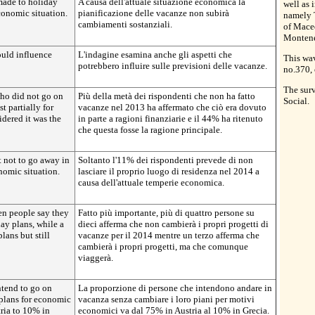
made to holiday
A causa dell'attuale situazione economica la
well as 
economic situation.
pianificazione delle vacanze non subirà
namely 
cambiamenti sostanziali.
of Maced
Montene
ould influence
L'indagine esamina anche gli aspetti che
This wav
potrebbero influire sulle previsioni delle vacanze.
no.370,
The surv
who did not go on
Più della metà dei rispondenti che non ha fatto
Social.
t partially for
vacanze nel 2013 ha affermato che ciò era dovuto
dered it was the
in parte a ragioni finanziarie e il 44% ha ritenuto
che questa fosse la ragione principale.
 not to go away in
Soltanto l'11% dei rispondenti prevede di non
nomic situation.
lasciare il proprio luogo di residenza nel 2014 a
causa dell'attuale temperie economica.
ten people say they
Fatto più importante, più di quattro persone su
ay plans, while a
dieci afferma che non cambierà i propri progetti di
lans but still
vacanze per il 2014 mentre un terzo afferma che
cambierà i propri progetti, ma che comunque
viaggerà.
ntend to go on
La proporzione di persone che intendono andare in
plans for economic
vacanza senza cambiare i loro piani per motivi
ria to 10% in
economici va dal 75% in Austria al 10% in Grecia.