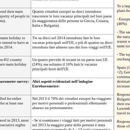
To a lar
plans fo
pend their main
Quattro cittadini europei su dieci intendono
jority of people in
trascorrere le loro vacanze principali nel loro paese
- Europe
ia).
(la maggioranza delle persone in Grecia, Croazia,
(46%).
Italia e Bulgaria).
- The s
the natu
 main holiday to
Tre su dieci nel 2014 intendono fare le loro
reason w
n intend to have at
vacanze principali nell'UE, e più di quattro su dieci
same tou
 in 2014.
intendono fare almeno uno dei loro viaggi nell'UE.
- The to
unchang
non-EU country
Un quarto prevede di recarsi in un paese non UE
heir main holiday
(24%), ma soltanto il 16% farà le vacanze
Spain (1
principali fuori dell'UE.
+2), Ger
continue
obarometer survey:
Altri aspetti evidenziati nell'indagine
destinat
Eurobarometro:
increase
Responde
led for either
Nel 2013 il 70% dei cittadini europei ha viaggiato
Bulgaria
for at least one
per motivi personali o professionali effettuando
their ow
almeno un pernottamento.
Luxembo
travel t
ravel in 2013, most
- Se si esaminano i viaggi fatti per motivi personali
Responde
nsecutive nights
nel 2013 la maggior parte delle persone è stata
those of
assente per un periodo di 4 – 13 notti consecutive