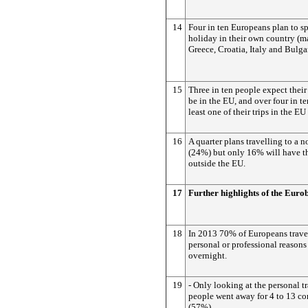
14
Four in ten Europeans plan to s
holiday in their own country (ma
Greece, Croatia, Italy and Bulgar
15
Three in ten people expect their
be in the EU, and over four in te
least one of their trips in the EU
16
A quarter plans travelling to a 
(24%) but only 16% will have t
outside the EU.
17
Further highlights of the Eur
18
In 2013 70% of Europeans travel
personal or professional reasons 
overnight.
19
- Only looking at the personal t
people went away for 4 to 13 co
(57%).