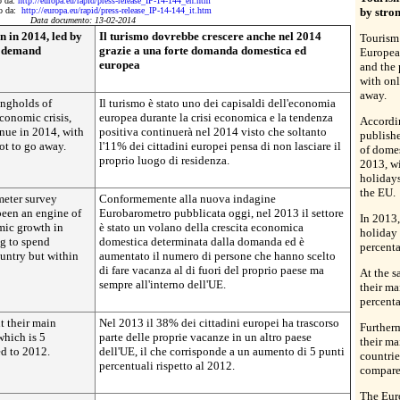
to da:
http://europa.eu/rapid/press-release_IP-14-144_en.htm
tto da:
http://europa.eu/rapid/press-release_IP-14-144_it.htm
by stro
Data documento: 13-02-2014
 in 2014, led by
Il turismo dovrebbe crescere anche nel 2014
Tourism 
n demand
grazie a una forte domanda domestica ed
Europea
europea
and the 
with on
away.
ongholds of
Il turismo è stato uno dei capisaldi dell'economia
onomic crisis,
europea durante la crisi economica e la tendenza
Accordi
inue in 2014, with
positiva continuerà nel 2014 visto che soltanto
publishe
t to go away.
l'11% dei cittadini europei pensa di non lasciare il
of dome
proprio luogo di residenza.
2013, w
holidays
the EU.
meter survey
Conformemente alla nuova indagine
been an engine of
Eurobarometro pubblicata oggi, nel 2013 il settore
In 2013
ic growth in
è stato un volano della crescita economica
holiday 
g to spend
domestica determinata dalla domanda ed è
percent
ountry but within
aumentato il numero di persone che hanno scelto
di fare vacanza al di fuori del proprio paese ma
At the s
sempre all'interno dell'UE.
their ma
percent
t their main
Nel 2013 il 38% dei cittadini europei ha trascorso
Furtherm
which is 5
parte delle proprie vacanze in un altro paese
their ma
d to 2012.
dell'UE, il che corrisponde a un aumento di 5 punti
countrie
percentuali rispetto al 2012.
compare
The Eur