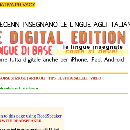
ATIVA PRIVACY
SORSE SFIZIOSE
|
ARTICOLI
|
TIPS
|
TESTI PARALLELI
|
VIDEO
di valute in lire ed euro
N WITH READSPEAKER
 expected to grow again in 2014, led