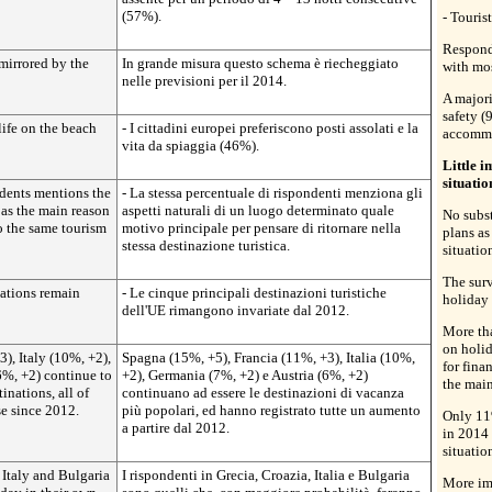
(57%).
- Touris
Responde
 mirrored by the
In grande misura questo schema è riecheggiato
with mos
nelle previsioni per il 2014.
A majori
safety (
life on the beach
- I cittadini europei preferiscono posti assolati e la
accommo
vita da spiaggia (46%).
Little 
situatio
dents mentions the
- La stessa percentuale di rispondenti menziona gli
 as the main reason
aspetti naturali di un luogo determinato quale
No subst
o the same tourism
motivo principale per pensare di ritornare nella
plans as
stessa destinazione turistica.
situatio
The surv
nations remain
- Le cinque principali destinazioni turistiche
holiday 
dell'UE rimangono invariate dal 2012.
More tha
on holid
), Italy (10%, +2),
Spagna (15%, +5), Francia (11%, +3), Italia (10%,
for fina
6%, +2) continue to
+2), Germania (7%, +2) e Austria (6%, +2)
the main
inations, all of
continuano ad essere le destinazioni di vacanza
e since 2012.
più popolari, ed hanno registrato tutte un aumento
Only 11
a partire dal 2012.
in 2014 
situatio
 Italy and Bulgaria
I rispondenti in Grecia, Croazia, Italia e Bulgaria
More imp