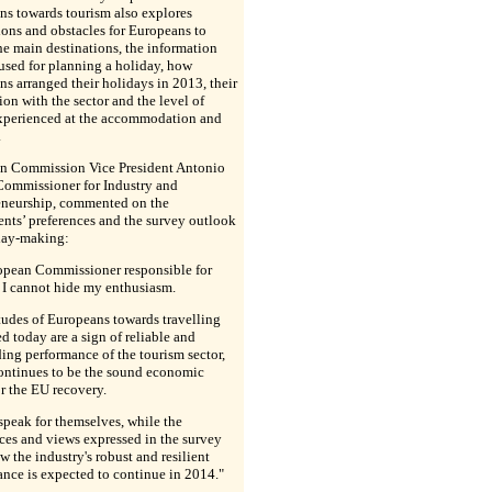
ns towards tourism also explores
ons and obstacles for Europeans to
the main destinations, the information
used for planning a holiday, how
s arranged their holidays in 2013, their
tion with the sector and the level of
experienced at the accommodation and
.
n Commission Vice President Antonio
Commissioner for Industry and
eneurship, commented on the
nts’ preferences and the survey outlook
day-making:
opean Commissioner responsible for
 I cannot hide my enthusiasm.
tudes of Europeans towards travelling
d today are a sign of reliable and
ing performance of the tourism sector,
ontinues to be the sound economic
or the EU recovery.
speak for themselves, while the
ces and views expressed in the survey
 the industry's robust and resilient
nce is expected to continue in 2014."