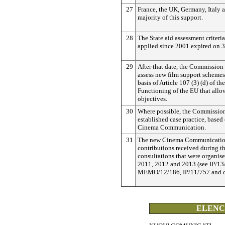
27
France, the UK, Germany, Italy a
majority of this support.
28
The State aid assessment criteri
applied since 2001 expired on 
29
After that date, the Commission
assess new film support schemes
basis of Article 107 (3) (d) of th
Functioning of the EU that allow
objectives.
30
Where possible, the Commission 
established case practice, based
Cinema Communication.
31
The new Cinema Communication 
contributions received during th
consultations that were organise
2011, 2012 and 2013 (see IP/13
MEMO/12/186, IP/11/757 and co
ELENCO