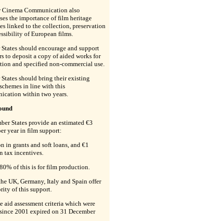
 Cinema Communication also
es the importance of film heritage
es linked to the collection, preservation
ssibility of European films.
States should encourage and support
s to deposit a copy of aided works for
tion and specified non-commercial use.
tates should bring their existing
schemes in line with this
cation within two years.
ound
er States provide an estimated €3
per year in film support:
on in grants and soft loans, and €1
in tax incentives.
0% of this is for film production.
the UK, Germany, Italy and Spain offer
rity of this support.
e aid assessment criteria which were
 since 2001 expired on 31 December