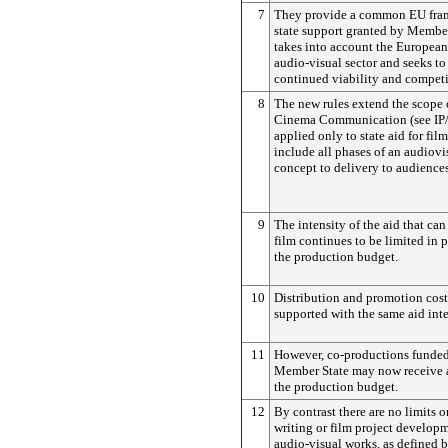
7
They provide a common EU fram
state support granted by Membe
takes into account the European
audio-visual sector and seeks to 
continued viability and competi
8
The new rules extend the scope 
Cinema Communication (see IP/
applied only to state aid for fil
include all phases of an audiov
concept to delivery to audiences
9
The intensity of the aid that can
film continues to be limited in 
the production budget.
10
Distribution and promotion cos
supported with the same aid inte
11
However, co-productions funde
Member State may now receive a
the production budget.
12
By contrast there are no limits on
writing or film project developme
audio-visual works, as defined