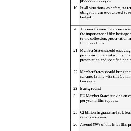
production budget.
19
In all situations, as before, no t
obligation can ever exceed 80%
budget.
20
The new Cinema Communication
the importance of film heritage 
to the collection, preservation a
European films.
21
Member States should encourag
producers to deposit a copy of a
preservation and specified non-
22
Member States should bring thei
schemes in line with this Comm
two years.
23
Background
24
EU Member States provide an es
per year in film support:
25
€2 billion in grants and soft loa
in tax incentives.
26
Around 80% of this is for film p