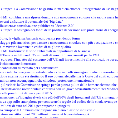
ti europea: La Commissione ha gestito in maniera efficace l’integrazione del sosteg
le PMI: combinare una ripresa duratura con un'economia europea che sappia usare in 
verni a sfruttare il potenziale dei "big data"
della scienza: consultazione pubblica su "Scienza 2.0"
i europea: Il sostegno dei fondi della politica di coesione alla produzione di energi
 Corte, la vigilanza bancaria europea sta prendendo forma
iclaggio più ambiziosi per passare a un'economia circolare con più occupazione e cr
le: vivere e lavorare in edifici di migliore qualità
e PMI: trasformare le sfide ambientali in opportunità di business
ell'Europa mobilitando 25 miliardi di euro di finanziamenti per le PMI
 europea, l’impatto del sostegno dell’UE agli investimenti e alla promozione per ac
n è chiaramente dimostrato
e condizioni di mercato per i consumatori
e sociale: la rassegna trimestrale indica che in molti rimangono indietro nonostant
azione esterna non sta sfruttando il suo potenziale, afferma la Corte dei conti europe
i minori non accompagnati che chiedono protezione internazionale
e più veloci: la Commissione spinge per far piazza pulita delle barriere elettroniche
tici nell’Atlantico nordorientale contrasta con un grave sovrasfruttamento nel Medit
e alle possibilità di pesca per il 2015
un'azione: un'indagine rivela che più dell'80% degli insegnanti dell'UE si ritengon
nuova app sullo smartphone per conoscere le regole del codice della strada ovunque
 milioni di euro nel 2014 per proposte di progetti
esa europea: la Commissione propone un piano d’azione industriale
azione malattia: quasi 200 milioni di europei la possiedono già