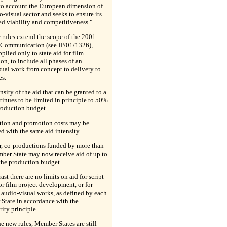
nto account the European dimension of
o-visual sector and seeks to ensure its
d viability and competitiveness."
rules extend the scope of the 2001
Communication (see IP/01/1326),
plied only to state aid for film
on, to include all phases of an
ual work from concept to delivery to
es.
nsity of the aid that can be granted to a
tinues to be limited in principle to 50%
roduction budget.
ution and promotion costs may be
d with the same aid intensity.
, co-productions funded by more than
ber State may now receive aid of up to
the production budget.
ast there are no limits on aid for script
or film project development, or for
t audio-visual works, as defined by each
State in accordance with the
rity principle.
e new rules, Member States are still