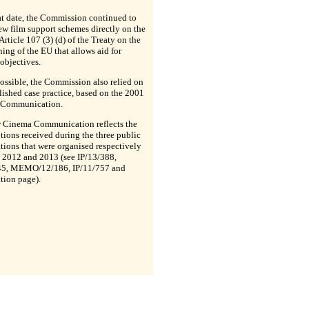
at date, the Commission continued to
ew film support schemes directly on the
 Article 107 (3) (d) of the Treaty on the
ing of the EU that allows aid for
 objectives.
ssible, the Commission also relied on
blished case practice, based on the 2001
 Communication.
 Cinema Communication reflects the
tions received during the three public
tions that were organised respectively
, 2012 and 2013 (see IP/13/388,
45, MEMO/12/186, IP/11/757 and
tion page).