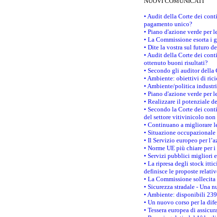
NUOVI COMUNICATI
• Audit della Corte dei con
pagamento unico?
• Piano d'azione verde per 
• La Commissione esorta i go
• Dite la vostra sul futuro 
• Audit della Corte dei cont
ottenuto buoni risultati?
• Secondo gli auditor della
• Ambiente: obiettivi di ric
• Ambiente/politica industria
• Piano d'azione verde per l
• Realizzare il potenziale d
• Secondo la Corte dei conti
del settore vitivinicolo no
• Continuano a migliorare l
• Situazione occupazionale 
• Il Servizio europeo per l’
• Norme UE più chiare per 
• Servizi pubblici migliori 
• La ripresa degli stock it
definisce le proposte relativ
• La Commissione sollecita 
• Sicurezza stradale - Una 
• Ambiente: disponibili 239
• Un nuovo corso per la dif
• Tessera europea di assicur