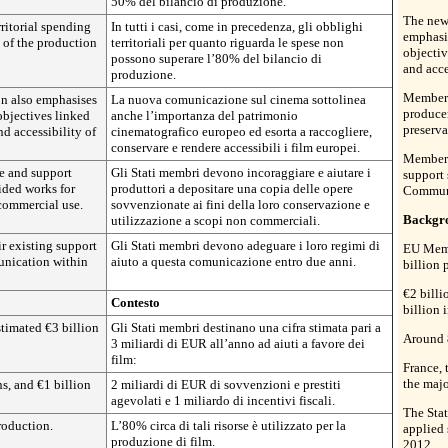
50% del bilancio di produzione.
The new
erritorial spending
In tutti i casi, come in precedenza, gli obblighi
emphasis
 of the production
territoriali per quanto riguarda le spese non
objectiv
possono superare l’80% del bilancio di
and acce
produzione.
Member 
 also emphasises
La nuova comunicazione sul cinema sottolinea
producer
objectives linked
anche l’importanza del patrimonio
preserva
nd accessibility of
cinematografico europeo ed esorta a raccogliere,
conservare e rendere accessibili i film europei.
Member S
e and support
Gli Stati membri devono incoraggiare e aiutare i
support 
ided works for
produttori a depositare una copia delle opere
Communi
commercial use.
sovvenzionate ai fini della loro conservazione e
Backgr
utilizzazione a scopi non commerciali.
r existing support
Gli Stati membri devono adeguare i loro regimi di
EU Memb
unication within
aiuto a questa comunicazione entro due anni.
billion 
€2 billi
Contesto
billion 
timated €3 billion
Gli Stati membri destinano una cifra stimata pari a
Around 8
3 miliardi di EUR all’anno ad aiuti a favore dei
film:
France, 
the majo
ns, and €1 billion
2 miliardi di EUR di sovvenzioni e prestiti
agevolati e 1 miliardo di incentivi fiscali.
The Stat
roduction.
L’80% circa di tali risorse è utilizzato per la
applied
produzione di film.
2012.