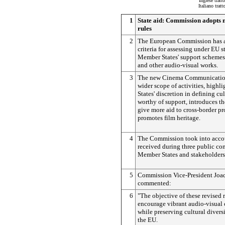
Inglese tratt
Italiano trat
1
State aid: Commission adopts 
rules
2
The European Commission has a
criteria for assessing under EU st
Member States' support schemes 
and other audio-visual works.
3
The new Cinema Communication 
wider scope of activities, high
States' discretion in defining cul
worthy of support, introduces th
give more aid to cross-border p
promotes film heritage.
4
The Commission took into acco
received during three public con
Member States and stakeholders
5
Commission Vice-President Joa
commented:
6
"The objective of these revised r
encourage vibrant audio-visual 
while preserving cultural divers
the EU.