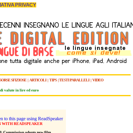
ATIVA PRIVACY
SORSE SFIZIOSE
|
ARTICOLI
|
TIPS
|
TESTI PARALLELI
|
VIDEO
di valute in lire ed euro
N WITH READSPEAKER
id: Commission adopts new film