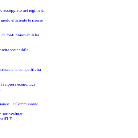
no accoppiato nel regime di
modo efficiente le risorse
a da fonti rinnovabili ha
escita sostenibile
crescere la competitività
e la ripresa economica
a
erraneo: la Commissione
o sottovalutati
 nell'UE