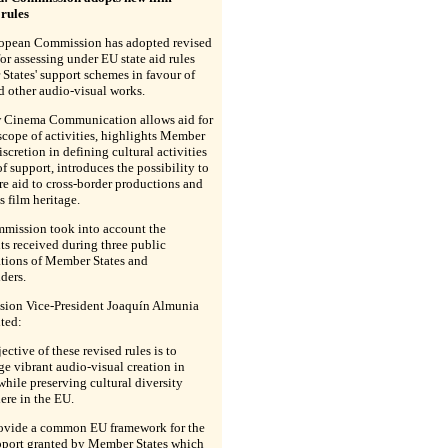
 rules
opean Commission has adopted revised
 for assessing under EU state aid rules
tates' support schemes in favour of
d other audio-visual works.
 Cinema Communication allows aid for
scope of activities, highlights Member
discretion in defining cultural activities
f support, introduces the possibility to
e aid to cross-border productions and
 film heritage.
mission took into account the
s received during three public
ations of Member States and
ders.
ion Vice-President Joaquín Almunia
ted:
ective of these revised rules is to
e vibrant audio-visual creation in
hile preserving cultural diversity
ere in the EU.
ovide a common EU framework for the
upport granted by Member States which