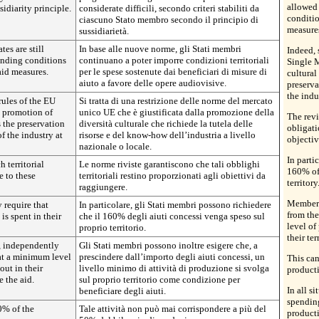
allowed 
idiarity principle.
considerate difficili, secondo criteri stabiliti da
conditio
ciascuno Stato membro secondo il principio di
measure
sussidiarietà.
es are still
In base alle nuove norme, gli Stati membri
Indeed, 
pending conditions
continuano a poter imporre condizioni territoriali
Single M
aid measures.
per le spese sostenute dai beneficiari di misure di
cultural
aiuto a favore delle opere audiovisive.
preserva
the indu
 rules of the EU
Si tratta di una restrizione delle norme del mercato
e promotion of
unico UE che è giustificata dalla promozione della
The revi
s the preservation
diversità culturale che richiede la tutela delle
obligati
f the industry at
risorse e del know-how dell’industria a livello
objectiv
nazionale o locale.
In parti
h territorial
Le norme riviste garantiscono che tali obblighi
160% of 
e to these
territoriali restino proporzionati agli obiettivi da
territory
raggiungere.
Member 
 require that
In particolare, gli Stati membri possono richiedere
from th
s spent in their
che il 160% degli aiuti concessi venga speso sul
level of
proprio territorio.
their ter
, independently
Gli Stati membri possono inoltre esigere che, a
at a minimum level
prescindere dall’importo degli aiuti concessi, un
This can
out in their
livello minimo di attività di produzione si svolga
product
e the aid.
sul proprio territorio come condizione per
In all si
beneficiare degli aiuti.
spendin
0% of the
Tale attività non può mai corrispondere a più del
product