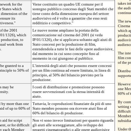
takes i
ework for the
Viene costituito un quadro UE comune per il
the audi
r States which
sostegno pubblico concesso dagli Stati membri che
continue
 dimension of the
tiene conto della dimensione europea del settore
ensure its
audiovisivo ed è volto a garantire che esso resti
The new 
tiveness."
redditizio e competitivo.”
Cinema 
of the 2001
Le nuove norme ampliano la portata della
which ap
01/1326), which
comunicazione sul cinema del 2001 (si veda
producti
m production, to
IP/01/1326), che si applicava soltanto agli aiuti di
audiovis
isual work from
Stato concessi per la produzione di film,
audienc
.
estendendola a tutte le fasi delle opere audiovisive,
The inte
dal momento in cui sono concepite fino al
film con
momento in cui giungono al pubblico.
of the p
 be granted to a
L’intensità degli aiuti che possono essere concessi
principle to 50% of
per un film continua ad essere limitata, in linea di
Distrib
principio, al 50% del bilancio previsto per la
supporte
produzione.
However
ts may be
I costi di distribuzione e promozione possono
one Mem
nsity.
essere sovvenzionati con la stessa intensità di
60% of 
aiuto.
By contr
d by more than one
Tuttavia, le coproduzioni finanziate da più di uno
writing 
id of up to 60% of
Stato membro possono ora ricevere aiuti fino al
difficul
60% del bilancio di produzione.
Member 
 aid for script
Non vi sono invece limitazioni per quanto riguarda
subsidia
nt, or for difficult
gli aiuti alle sceneggiature, allo sviluppo dei
Under th
 by each Member
progetti cinematografici o alle opere audiovisive