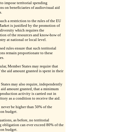
to impose territorial spending
ns on beneficiaries of audiovisual aid
s.
such a restriction to the rules of the EU
arket is justified by the promotion of
 diversity which requires the
tion of the resources and know-how of
stry at national or local level.
sed rules ensure that such territorial
ons remain proportionate to these
es.
cular, Member States may require that
the aid amount granted is spent in their
.
States may also require, independently
e aid amount granted, that a minimum
 production activity is carried out in
ritory as a condition to receive the aid.
 never be higher than 50% of the
ion budget.
tuations, as before, no territorial
g obligation can ever exceed 80% of the
ion budget.