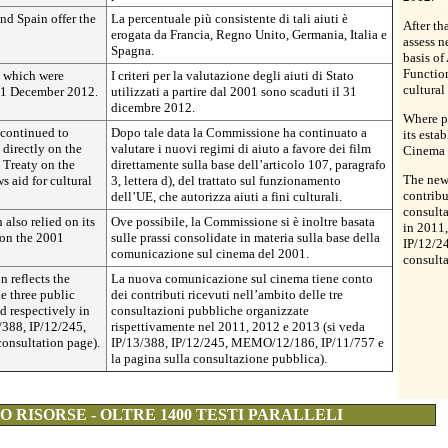
nd Spain offer the
La percentuale più consistente di tali aiuti è
After th
erogata da Francia, Regno Unito, Germania, Italia e
assess n
Spagna.
basis of
Function
a which were
I criteri per la valutazione degli aiuti di Stato
cultural
31 December 2012.
utilizzati a partire dal 2001 sono scaduti il 31
dicembre 2012.
Where po
 continued to
Dopo tale data la Commissione ha continuato a
its esta
 directly on the
valutare i nuovi regimi di aiuto a favore dei film
Cinema
e Treaty on the
direttamente sulla base dell’articolo 107, paragrafo
The new
s aid for cultural
3, lettera d), del trattato sul funzionamento
contribu
dell’UE, che autorizza aiuti a fini culturali.
consulta
also relied on its
Ove possibile, la Commissione si è inoltre basata
in 2011
 on the 2001
sulle prassi consolidate in materia sulla base della
IP/12/2
comunicazione sul cinema del 2001.
consulta
reflects the
La nuova comunicazione sul cinema tiene conto
e three public
dei contributi ricevuti nell’ambito delle tre
d respectively in
consultazioni pubbliche organizzate
/388, IP/12/245,
rispettivamente nel 2011, 2012 e 2013 (si veda
nsultation page).
IP/13/388, IP/12/245, MEMO/12/186, IP/11/757 e
la pagina sulla consultazione pubblica).
 RISORSE - OLTRE 1400 TESTI PARALLELI