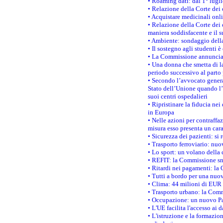
• Roaming dati: dal 1° lugli
• Relazione della Corte dei 
• Acquistare medicinali onl
• Relazione della Corte dei 
maniera soddisfacente e il s
• Ambiente: sondaggio della
• Il sostegno agli studenti 
• La Commissione annuncia u
• Una donna che smetta di la
periodo successivo al parto 
• Secondo l’avvocato genera
Stato dell’Unione quando l’i
suoi centri ospedalieri
• Ripristinare la fiducia ne
in Europa
• Nelle azioni per contraffa
misura esso presenta un cara
• Sicurezza dei pazienti: si 
• Trasporto ferroviario: nuov
• Lo sport: un volano della 
• REFIT: la Commissione sne
• Ritardi nei pagamenti: la 
• Tutti a bordo per una nuo
• Clima: 44 milioni di EUR d
• Trasporto urbano: la Commi
• Occupazione: un nuovo Pas
• L'UE facilita l'accesso ai 
• L'istruzione e la formazi