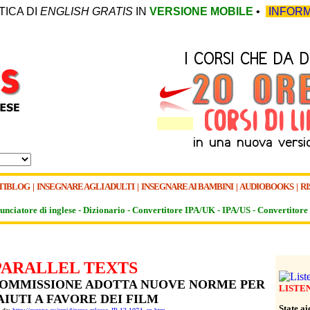
TICA DI
ENGLISH GRATIS
IN
VERSIONE MOBILE
•
INFORM
TIBLOG
|
INSEGNARE AGLI ADULTI
|
INSEGNARE AI BAMBINI
|
AUDIOBOOKS
|
RI
unciatore di inglese -
Dizionario -
Convertitore IPA/UK
-
IPA/US
-
Convertitore 
PARALLEL TEXTS
A COMMISSIONE ADOTTA NUOVE NORME PER
LISTE
AIUTI A FAVORE DEI FILM
State a