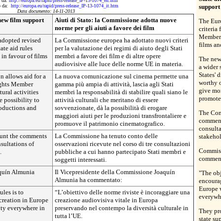
o da:
http://europa.eu/rapid/press-release_IP-13-1074_en.htm
to da:
http://europa.eu/rapid/press-release_IP-13-1074_it.htm
support
Data documento: 14-11-2013
new film support
Aiuti di Stato: la Commissione adotta nuove
The Eur
norme per gli aiuti a favore dei film
criteria
Member S
dopted revised
La Commissione europea ha adottato nuovi criteri
films an
ate aid rules
per la valutazione dei regimi di aiuto degli Stati
in favour of films
membri a favore dei film e di altre opere
The new
audiovisive alle luce delle norme UE in materia.
a wider 
States' 
allows aid for a
La nuova comunicazione sul cinema permette una
worthy o
lights Member
gamma più ampia di attività, lascia agli Stati
give mor
tural activities
membri la responsabilità di stabilire quali siano le
promotes
e possibility to
attività culturali che meritano di essere
roductions and
sovvenzionate, dà la possibilità di erogare
The Com
maggiori aiuti per le produzioni transfrontaliere e
comment
promuove il patrimonio cinematografico.
consult
unt the comments
La Commissione ha tenuto conto delle
stakehol
sultations of
osservazioni ricevute nel corso di tre consultazioni
Commiss
.
pubbliche a cui hanno partecipato Stati membri e
commen
soggetti interessati.
quín Almunia
Il Vicepresidente della Commissione Joaquín
"The obj
Almunia ha commentato:
encourag
Europe w
ules is to
“L’obiettivo delle norme riviste è incoraggiare una
everywh
creation in Europe
creazione audiovisiva vitale in Europa
ity everywhere in
preservando nel contempo la diversità culturale in
They pr
tutta l’UE.
state s