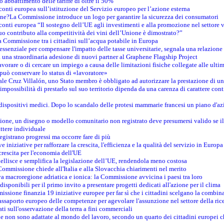
o abbattimento delle tariffe di oltre il 50%
conti europea sull’istituzione del Servizio europeo per l’azione esterna
ine?La Commissione introduce un logo per garantire la sicurezza dei consumatori
conti europea “Il sostegno dell’UE agli investimenti e alla promozione nel settore v
uo contributo alla competitività dei vini dell’Unione è dimostrato?”
 Commissione tra i cittadini sull’acqua potabile in Europa
è essenziale per compensare l'impatto delle tasse universitarie, segnala una relazione
na straordinaria adesione di nuovi partner al Graphene Flagship Project
vorare o di cercare un impiego a causa delle limitazioni fisiche collegate alle ultim
può conservare lo status di «lavoratore»
le Cruz Villalón, uno Stato membro è obbligato ad autorizzare la prestazione di un
mpossibilità di prestarlo sul suo territorio dipenda da una carenza di carattere cont
i dispositivi medici. Dopo lo scandalo delle protesi mammarie francesi un piano d'azi
zione, un disegno o modello comunitario non registrato deve presumersi valido se il 
ttere individuale
registrano progressi ma occorre fare di più
e iniziative per rafforzare la crescita, l'efficienza e la qualità del servizio in Europa
crescita per l'economia dell'UE
llisce e semplifica la legislazione dell’UE, rendendola meno costosa
Commissione chiede all'Italia e alla Slovacchia chiarimenti nel merito
va macroregione adriatica e ionica: la Commissione avvicina i paesi tra loro
isponibili per il primo invito a presentare progetti dedicati all'azione per il clima
ssione finanzia 19 iniziative europee per far sì che i cittadini scelgano la combin
saporto europeo delle competenze per agevolare l'assunzione nel settore della rice
dati sull'osservazione della terra a fini commerciali
one non sono adattate al mondo del lavoro, secondo un quarto dei cittadini europei 