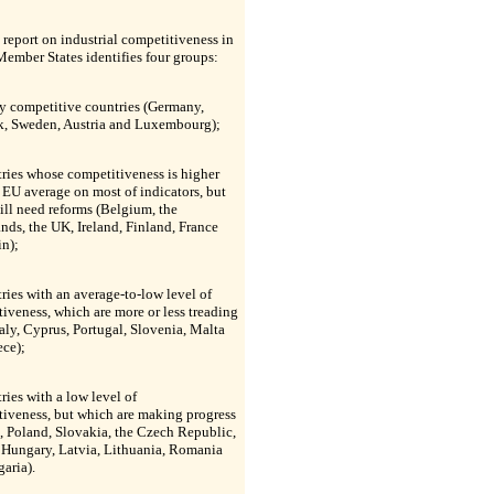
t report on industrial competitiveness in
ember States identifies four groups:
y competitive countries (Germany,
, Sweden, Austria and Luxembourg);
ries whose competitiveness is higher
 EU average on most of indicators, but
ill need reforms (Belgium, the
nds, the UK, Ireland, Finland, France
in);
ries with an average-to-low level of
iveness, which are more or less treading
taly, Cyprus, Portugal, Slovenia, Malta
ece);
ries with a low level of
tiveness, but which are making progress
, Poland, Slovakia, the Czech Republic,
 Hungary, Latvia, Lithuania, Romania
aria).