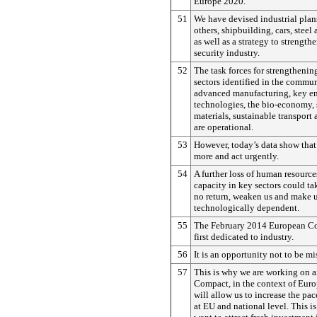
Europe 2020.
51
We have devised industrial plan
others, shipbuilding, cars, steel
as well as a strategy to strength
security industry.
52
The task forces for strengthenin
sectors identified in the commu
advanced manufacturing, key e
technologies, the bio-economy, 
materials, sustainable transport
are operational.
53
However, today’s data show that
more and act urgently.
54
A further loss of human resource
capacity in key sectors could tak
no return, weaken us and make 
technologically dependent.
55
The February 2014 European Cou
first dedicated to industry.
56
It is an opportunity not to be mi
57
This is why we are working on a
Compact, in the context of Eur
will allow us to increase the pac
at EU and national level. This is