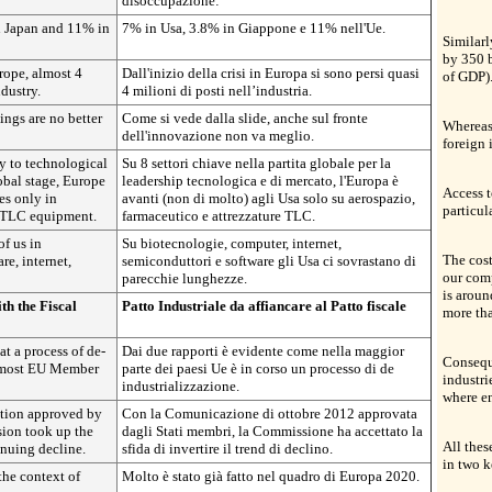
disoccupazione:
n Japan and 11% in
7% in Usa, 3.8% in Giappone e 11% nell'Ue.
Similarl
by 350 
urope, almost 4
Dall'inizio della crisi in Europa si sono persi quasi
of GDP)
ndustry.
4 milioni di posti nell’industria.
ings are no better
Come si vede dalla slide, anche sul fronte
Whereas
dell'innovazione non va meglio.
foreign 
ey to technological
Su 8 settori chiave nella partita globale per la
obal stage, Europe
leadership tecnologica e di mercato, l'Europa è
Access t
tes only in
avanti (non di molto) agli Usa solo su aerospazio,
particul
d TLC equipment.
farmaceutico e attrezzature TLC.
of us in
Su biotecnologie, computer, internet,
The cost
e, internet,
semiconduttori e software gli Usa ci sovrastano di
our comp
parecchie lunghezze.
is aroun
th the Fiscal
Patto Industriale da affiancare al Patto fiscale
more tha
hat a process of de-
Dai due rapporti è evidente come nella maggior
Consequ
in most EU Member
parte dei paesi Ue è in corso un processo di de
industri
industrializzazione.
where en
tion approved by
Con la Comunicazione di ottobre 2012 approvata
ion took up the
dagli Stati membri, la Commissione ha accettato la
All thes
inuing decline.
sfida di invertire il trend di declino.
in two 
the context of
Molto è stato già fatto nel quadro di Europa 2020.