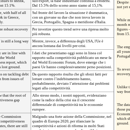
tinues to shrink,
sull'export, la base industriale continua a erodersi.
Despite 
ent 15.1%.
Dal 15.5% dello scorso anno siamo al 15,1%.
not yet 
, with half of all
Sul fronte del lavoro la situazione è drammatica,
k in Greece,
con un giovane su due che non trova lavoro in
While m
ly.
Grecia, Portogallo, Spagna o meridione d'Italia.
month ru
re robust recovery
Per invertire questo trend serve una ripresa molto
figures 
più robusta.
from 15.
is still a long way
Mentre, invece, a differenza degli USA, l'Ue è
ancora lontana dai livelli pre-crisi.
The empl
all youn
 are in line with
I dati che presentiamo oggi sono in linea col
Portugal
 the World
rapporto sulla competitività pubblicato un mese fa
ss report, which
dal World Economic Forum, dove emerge che i
s lost ground.
paesi Ue hanno complessivamente perso posizioni.
To rever
recovery
us on tackling debt
Da questo rapporto risulta che gli sforzi fatti per
n from issues of
lottare contro l’indebitamento hanno,
probabilmente, deviato l’attenzione dai problemi
Unlike t
legati alla competitività.
way from
 that the root of
Allo stesso modo, i nostri rapporti, evidenziano
itiveness gap
come la radice della crisi sia il crescente
differenziale di competitività tra le economie
The data
europee.
those p
Economi
he Commission
Malgrado una forte azione della Commissione, nel
which sh
competitiveness
quadro di Europa 2020, per rilanciare la
ground.
s, there are still
competitività e azioni di riforma in molti Stati