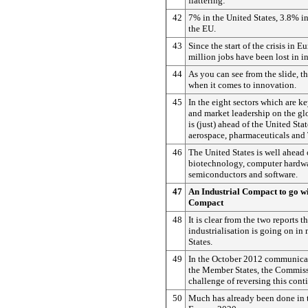
flattering:
42
7% in the United States, 3.8% i
the EU.
43
Since the start of the crisis in E
million jobs have been lost in i
44
As you can see from the slide, th
when it comes to innovation.
45
In the eight sectors which are k
and market leadership on the gl
is (just) ahead of the United Sta
aerospace, pharmaceuticals an
46
The United States is well ahead 
biotechnology, computer hardwar
semiconductors and software.
47
An Industrial Compact to go wi
Compact
48
It is clear from the two reports t
industrialisation is going on 
States.
49
In the October 2012 communica
the Member States, the Commiss
challenge of reversing this cont
50
Much has already been done in 