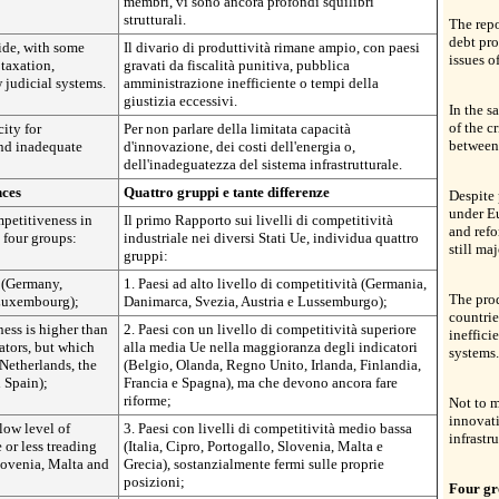
membri, vi sono ancora profondi squilibri
strutturali.
The repo
debt pro
ide, with some
Il divario di produttività rimane ampio, con paesi
issues o
taxation,
gravati da fiscalità punitiva, pubblica
w judicial systems.
amministrazione inefficiente o tempi della
giustizia eccessivi.
In the s
of the c
ity for
Per non parlare della limitata capacità
between
and inadequate
d'innovazione, dei costi dell'energia o,
dell'inadeguatezza del sistema infrastrutturale.
nces
Quattro gruppi e tante differenze
Despite
under E
mpetitiveness in
Il primo Rapporto sui livelli di competitività
and refo
 four groups:
industriale nei diversi Stati Ue, individua quattro
still ma
gruppi:
 (Germany,
1. Paesi ad alto livello di competitività (Germania,
The pro
Luxembourg);
Danimarca, Svezia, Austria e Lussemburgo);
countrie
ess is higher than
2. Paesi con un livello di competitività superiore
ineffici
ators, but which
alla media Ue nella maggioranza degli indicatori
systems.
 Netherlands, the
(Belgio, Olanda, Regno Unito, Irlanda, Finlandia,
 Spain);
Francia e Spagna), ma che devono ancora fare
riforme;
Not to m
innovati
low level of
3. Paesi con livelli di competitività medio bassa
infrastru
or less treading
(Italia, Cipro, Portogallo, Slovenia, Malta e
Slovenia, Malta and
Grecia), sostanzialmente fermi sulle proprie
posizioni;
Four gr