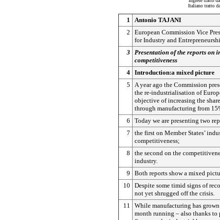
Inglese tratto d
Italiano tratto 
1
Antonio TAJANI
2
European Commission Vice Pres
for Industry and Entrepreneursh
3
Presentation of the reports on i
competitiveness
4
Introduction:a mixed picture
5
A year ago the Commission prese
the re-industrialisation of Europ
objective of increasing the sha
through manufacturing from 15
6
Today we are presenting two rep
7
the first on Member States’ indus
competitiveness;
8
the second on the competitiven
industry.
9
Both reports show a mixed pictu
10
Despite some timid signs of rec
not yet shrugged off the crisis.
11
While manufacturing has grown 
month running – also thanks to 