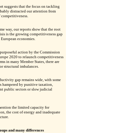
rt suggests that the focus on tackling
bably distracted our attention from
f competitiveness.
ame way, our reports show that the root
risis is the growing competitiveness gap
 European economies.
 purposeful action by the Commission
urope 2020 to relaunch competitiveness
rms in many Member States, there are
jor structural imbalances.
ductivity gap remains wide, with some
s hampered by punitive taxation,
ent public sectors or slow judicial
ention the limited capacity for
on, the cost of energy and inadequate
cture.
oups and many differences