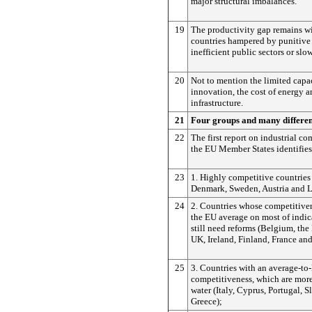
major structural imbalances.
19
The productivity gap remains w
countries hampered by punitive 
inefficient public sectors or slo
20
Not to mention the limited capac
innovation, the cost of energy 
infrastructure.
21
Four groups and many differe
22
The first report on industrial co
the EU Member States identifies
23
1. Highly competitive countries
Denmark, Sweden, Austria and 
24
2. Countries whose competitiven
the EU average on most of indic
still need reforms (Belgium, the
UK, Ireland, Finland, France and
25
3. Countries with an average-to-
competitiveness, which are more 
water (Italy, Cyprus, Portugal, 
Greece);