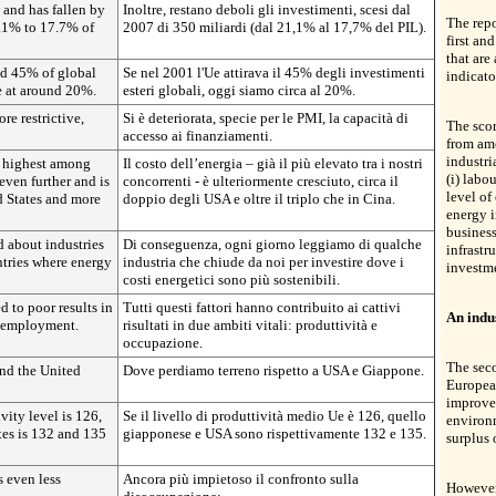
w and has fallen by
Inoltre, restano deboli gli investimenti, scesi dal
The repo
1.1% to 17.7% of
2007 di 350 miliardi (dal 21,1% al 17,7% del PIL).
first an
that are
ed 45% of global
Se nel 2001 l'Ue attirava il 45% degli investimenti
indicato
e at around 20%.
esteri globali, oggi siamo circa al 20%.
e restrictive,
Si è deteriorata, specie per le PMI, la capacità di
The scor
accesso ai finanziamenti.
from amo
industri
e highest among
Il costo dell’energia – già il più elevato tra i nostri
(i) labou
even further and is
concorrenti - è ulteriormente cresciuto, circa il
level of
d States and more
doppio degli USA e oltre il triplo che in Cina.
energy i
business
 about industries
Di conseguenza, ogni giorno leggiamo di qualche
infrastru
ntries where energy
industria che chiude da noi per investire dove i
investm
costi energetici sono più sostenibili.
d to poor results in
Tutti questi fattori hanno contribuito ai cattivi
An indu
d employment.
risultati in due ambiti vitali: produttività e
occupazione.
The seco
hind the United
Dove perdiamo terreno rispetto a USA e Giappone.
Europea
improve
ity level is 126,
Se il livello di produttività medio Ue è 126, quello
environm
tes is 132 and 135
giapponese e USA sono rispettivamente 132 e 135.
surplus 
 even less
Ancora più impietoso il confronto sulla
However