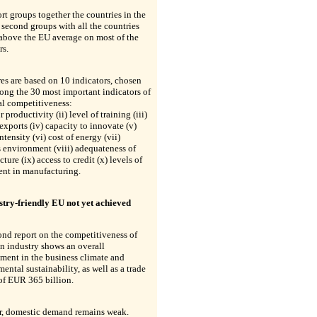
rt groups together the countries in the
d second groups with all the countries
 above the EU average on most of the
rs.
es are based on 10 indicators, chosen
ng the 30 most important indicators of
al competitiveness:
r productivity (ii) level of training (iii)
 exports (iv) capacity to innovate (v)
ntensity (vi) cost of energy (vii)
 environment (viii) adequateness of
cture (ix) access to credit (x) levels of
ent in manufacturing.
stry-friendly EU not yet achieved
nd report on the competitiveness of
n industry shows an overall
ment in the business climate and
ental sustainability, as well as a trade
of EUR 365 billion.
, domestic demand remains weak.