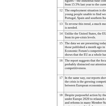
figures – the industrial base con
from 15.5% last year to the curr
12
The employment situation is dire
young people unable to find wor
Portugal, Spain and southern Ita
13
To reverse this trend, a much mo
is needed.
14
Unlike the United States, the EU 
from its pre-crisis levels.
15
The data we are presenting today
those published a month ago in
Economic Forum’s competitivene
shows that the EU as a whole ha
16
The report suggests that the foc
probably distracted our attentio
competitiveness.
17
In the same way, our reports show
the crisis is the growing compet
between European economies.
18
Despite purposeful action by t
under Europe 2020 to relaunch 
and reforms in many Member State