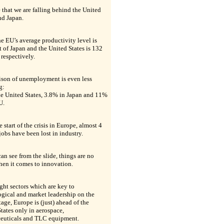
re that we are falling behind the United
nd Japan.
e EU’s average productivity level is
t of Japan and the United States is 132
respectively.
son of unemployment is even less
g:
he United States, 3.8% in Japan and 11%
U.
e start of the crisis in Europe, almost 4
jobs have been lost in industry.
an see from the slide, things are no
hen it comes to innovation.
ight sectors which are key to
gical and market leadership on the
tage, Europe is (just) ahead of the
tates only in aerospace,
euticals and TLC equipment.