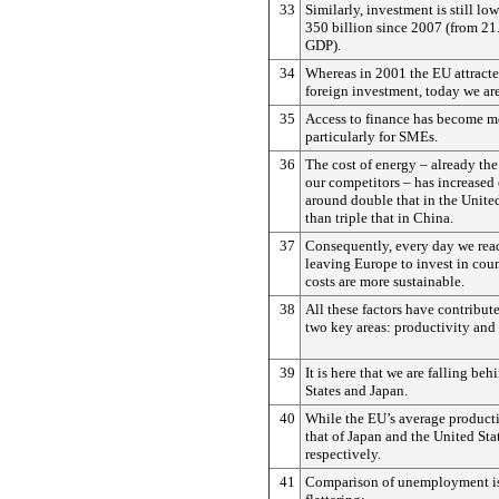
33
Similarly, investment is still lo
350 billion since 2007 (from 2
GDP).
34
Whereas in 2001 the EU attract
foreign investment, today we ar
35
Access to finance has become mor
particularly for SMEs.
36
The cost of energy – already th
our competitors – has increased 
around double that in the Unite
than triple that in China.
37
Consequently, every day we read
leaving Europe to invest in cou
costs are more sustainable.
38
All these factors have contribute
two key areas: productivity an
39
It is here that we are falling be
States and Japan.
40
While the EU’s average productiv
that of Japan and the United Sta
respectively.
41
Comparison of unemployment is