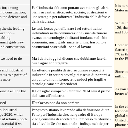
It is he
s for, among
Per l'industria abbiamo portato avanti, tra gli altri,
States a
 and construction,
piani su cantieristica, auto, acciaio, costruzioni e
en the defence and
una strategia per rafforzare l'industria della difesa e
della sicurezza.
While th
126, tha
g the six leading
Le task forces per rafforzare i sei settori traino
and 135 
nication –
individuati nella comunicazione - manifatturiero
nabling
avanzato, tecnologie abilitanti fondamentali, bio
smart grids, raw
economia, smart grids, materie prime, trasporto e
Compari
 and construction –
costruzioni sostenibili - sono al lavoro.
flatterin
7% in t
 we need to do
Ma i dati di oggi ci dicono che dobbiamo fare di
in the E
più e agire con urgenza.
s and industrial
Un ulteriore perdita di risorse umane e capacità
Since th
e us to a point of
industriale in settori nevralgici rischia di portarci a
million 
us more
un punto di non ritorno, rendendoci più fragili e
tecnologicamente dipendenti.
As you c
ncil will be the
Il Consiglio europeo di febbraio 2014 sarà il primo
better w
dedicato all'industria.
ssed.
E' un'occasione da non perdere.
In the e
n Industrial
Per questo stiamo lavorando alla definizione di un
technolo
ope 2020, which
Patto per l'Industria che, nel quadro di Europa
global s
e of reform – both
2020, consenta di accelerare il processo di riforme -
United S
 essential if we
sia a livello Ue che nazionale - indispensabile per
pharmac