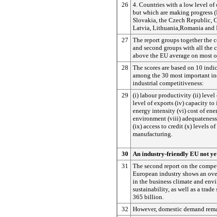
26
4. Countries with a low level of
but which are making progress (
Slovakia, the Czech Republic, C
Latvia, Lithuania,Romania and 
27
The report groups together the co
and second groups with all the c
above the EU average on most of
28
The scores are based on 10 indi
among the 30 most important ind
industrial competitiveness:
29
(i) labour productivity (ii) level 
level of exports (iv) capacity to
energy intensity (vi) cost of ene
environment (viii) adequateness 
(ix) access to credit (x) levels o
manufacturing.
30
An industry-friendly EU not ye
31
The second report on the compet
European industry shows an ov
in the business climate and env
sustainability, as well as a trad
365 billion.
32
However, domestic demand rema