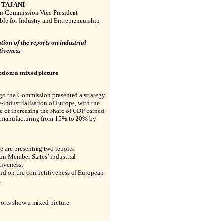
o TAJANI
n Commission Vice President
ble for Industry and Entrepreneurship
tion of the reports on industrial
tiveness
ction:a mixed picture
go the Commission presented a strategy
re-industrialisation of Europe, with the
e of increasing the share of GDP earned
 manufacturing from 15% to 20% by
 are presenting two reports:
t on Member States’ industrial
tiveness;
ond on the competitiveness of European
.
orts show a mixed picture.