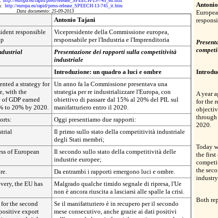
a:
http://europa.eu/rapid/press-release_SPEECH-13-745_en.htm
Antoni
da:
http://europa.eu/rapid/press-release_SPEECH-13-745_it.htm
Data documento: 25-09-2013
Europea
Antonio Tajani
responsi
ident responsible
Vicepresidente della Commissione europea,
ip
responsabile per l'Industria e l'Imprenditoria
Presenta
competi
ndustrial
Presentazione dei rapporti sulla competitività
industriale
Introduzione: un quadro a luci e ombre
Introdu
nted a strategy for
Un anno fa la Commissione presentava una
e, with the
strategia per re industrializzare l'Europa, con
A year a
re of GDP earned
obiettivo di passare dal 15% al 20% del PIL sul
for the 
% to 20% by 2020.
manifatturiero entro il 2020.
objectiv
through
orts:
Oggi presentiamo due rapporti:
2020.
trial
Il primo sullo stato della competitività industriale
degli Stati membri;
Today we
ess of European
Il secondo sullo stato della competitività delle
the firs
industrie europee;
competi
the sec
re.
Da entrambi i rapporti emergono luci e ombre.
industry
overy, the EU has
Malgrado qualche timido segnale di ripresa, l'Ue
non è ancora riuscita a lasciarsi alle spalle la crisi.
Both rep
for the second
Se il manifatturiero è in recupero per il secondo
positive export
mese consecutivo, anche grazie ai dati positivi