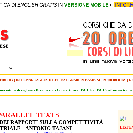
TICA DI
ENGLISH GRATIS
IN
VERSIONE MOBILE
•
INFORM
TIBLOG
|
INSEGNARE AGLI ADULTI
|
INSEGNARE AI BAMBINI
|
AUDIOBOOKS
|
RI
unciatore di inglese -
Dizionario -
Convertitore IPA/UK
-
IPA/US
-
Convertitore 
PARALLEL TEXTS
DEI RAPPORTI SULLA COMPETITIVITÀ
LISTE
STRIALE
-
ANTONIO TAJANI