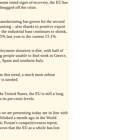
some timid signs of recovery, the EU has
shrugged off the crisis.
anufacturing has grown for the second
nning – also thanks to positive export
– the industrial base continues to shrink,
5% last year to the current 15.1%.
oyment situation is dire, with half of
g people unable to find work in Greece,
, Spain and southern Italy.
se this trend, a much more robust
 is needed.
he United States, the EU is still a long
 its pre-crisis levels.
 we are presenting today are in line with
ublished a month ago in the World
c Forum’s competitiveness report,
ows that the EU as a whole has lost