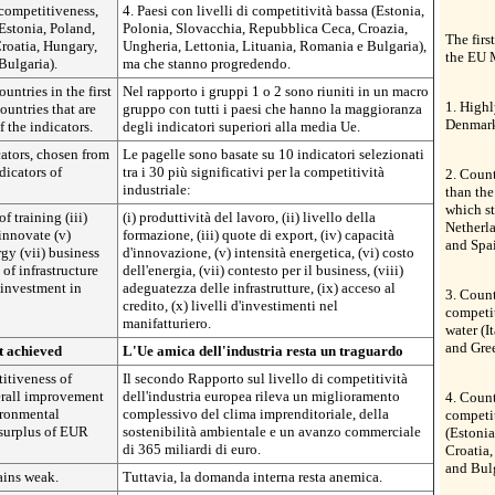
 competitiveness,
4. Paesi con livelli di competitività bassa (Estonia,
Estonia, Poland,
Polonia, Slovacchia, Repubblica Ceca, Croazia,
The firs
roatia, Hungary,
Ungheria, Lettonia, Lituania, Romania e Bulgaria),
the EU M
Bulgaria).
ma che stanno progredendo.
untries in the first
Nel rapporto i gruppi 1 o 2 sono riuniti in un macro
1. Highl
ountries that are
gruppo con tutti i paesi che hanno la maggioranza
Denmark
 the indicators.
degli indicatori superiori alla media Ue.
cators, chosen from
Le pagelle sono basate su 10 indicatori selezionati
icators of
tra i 30 più significativi per la competitività
2. Count
industriale:
than the
which st
of training (iii)
(i) produttività del lavoro, (ii) livello della
Netherla
 innovate (v)
formazione, (iii) quote di export, (iv) capacità
and Spa
rgy (vii) business
d'innovazione, (v) intensità energetica, (vi) costo
of infrastructure
dell'energia, (vii) contesto per il business, (viii)
f investment in
adeguatezza delle infrastrutture, (ix) acceso al
3. Count
credito, (x) livelli d'investimenti nel
competit
manifatturiero.
water (I
and Gre
t achieved
L'Ue amica dell'industria resta un traguardo
itiveness of
Il secondo Rapporto sul livello di competitività
erall improvement
dell'industria europea rileva un miglioramento
4. Count
ironmental
complessivo del clima imprenditoriale, della
competi
e surplus of EUR
sostenibilità ambientale e un avanzo commerciale
(Estonia
di 365 miliardi di euro.
Croatia,
and Bulg
ins weak.
Tuttavia, la domanda interna resta anemica.