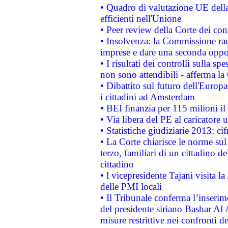
• Quadro di valutazione UE della 
efficienti nell'Unione
• Peer review della Corte dei cont
• Insolvenza: la Commissione ra
imprese e dare una seconda oppor
• I risultati dei controlli sulla s
non sono attendibili - afferma la
• Dibattito sul futuro dell'Europ
i cittadini ad Amsterdam
• BEI finanzia per 115 milioni i
• Via libera del PE al caricatore u
• Statistiche giudiziarie 2013: ci
• La Corte chiarisce le norme sul 
terzo, familiari di un cittadino 
cittadino
• l vicepresidente Tajani visita l
delle PMI locali
• Il Tribunale conferma l’inserim
del presidente siriano Bashar Al 
misure restrittive nei confronti de