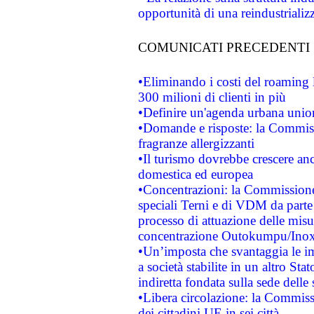
opportunità di una reindustriali
COMUNICATI PRECEDENTI
•Eliminando i costi del roaming 
300 milioni di clienti in più
•Definire un'agenda urbana union
•Domande e risposte: la Commiss
fragranze allergizzanti
•Il turismo dovrebbe crescere an
domestica ed europea
•Concentrazioni: la Commissione 
speciali Terni e di VDM da part
processo di attuazione delle misur
concentrazione Outokumpu/In
•Un’imposta che svantaggia le im
a società stabilite in un altro S
indiretta fondata sulla sede delle 
•Libera circolazione: la Commiss
dei cittadini UE in sei città