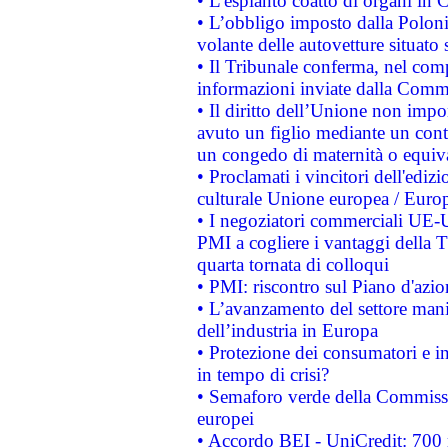
• L'espianto coatto di organi in 
• L’obbligo imposto dalla Polonia 
volante delle autovetture situato s
• Il Tribunale conferma, nel compl
informazioni inviate dalla Commi
• Il diritto dell’Unione non imp
avuto un figlio mediante un contr
un congedo di maternità o equiv
• Proclamati i vincitori dell'edi
culturale Unione europea / Euro
• I negoziatori commerciali UE-U
PMI a cogliere i vantaggi della 
quarta tornata di colloqui
• PMI: riscontro sul Piano d'azi
• L’avanzamento del settore manifa
dell’industria in Europa
• Protezione dei consumatori e in
in tempo di crisi?
• Semaforo verde della Commission
europei
• Accordo BEI - UniCredit: 700 m