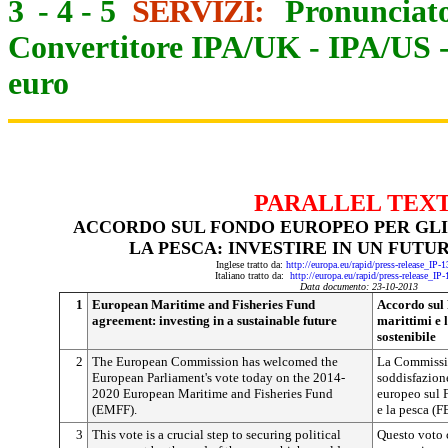
3
-
4
-
5
SERVIZI:
Pronunciato
Convertitore IPA/UK
-
IPA/US
euro
PARALLEL TEX
ACCORDO SUL FONDO EUROPEO PER GLI 
LA PESCA: INVESTIRE IN UN FUTU
Inglese tratto da:
http://europa.eu/rapid/press-release_IP
Italiano tratto da:
http://europa.eu/rapid/press-release_IP
Data documento: 23-10-2013
1
European Maritime and Fisheries Fund
Accordo sul 
agreement: investing in a sustainable future
marittimi e l
sostenibile
2
The European Commission has welcomed the
La Commissi
European Parliament's vote today on the 2014-
soddisfazion
2020 European Maritime and Fisheries Fund
europeo sul F
(EMFF).
e la pesca (
3
This vote is a crucial step to securing political
Questo voto 