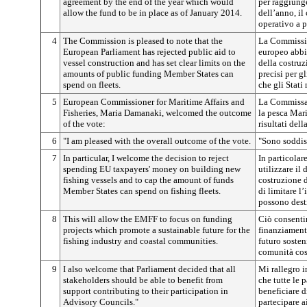
agreement by the end of the year which would
per raggiunge
allow the fund to be in place as of January 2014.
dell’anno, il
operativo a p
4
The Commission is pleased to note that the
La Commissio
European Parliament has rejected public aid to
europeo abbi
vessel construction and has set clear limits on the
della costruz
amounts of public funding Member States can
precisi per g
spend on fleets.
che gli Stati
5
European Commissioner for Maritime Affairs and
La Commissari
Fisheries, Maria Damanaki, welcomed the outcome
la pesca Mar
of the vote:
risultati del
6
"I am pleased with the overall outcome of the vote.
"Sono soddisf
7
In particular, I welcome the decision to reject
In particolar
spending EU taxpayers' money on building new
utilizzare il
fishing vessels and to cap the amount of funds
costruzione d
Member States can spend on fishing fleets.
di limitare l
possono desti
8
This will allow the EMFF to focus on funding
Ciò consenti
projects which promote a sustainable future for the
finanziament
fishing industry and coastal communities.
futuro sosteni
comunità cos
9
I also welcome that Parliament decided that all
Mi rallegro i
stakeholders should be able to benefit from
che tutte le 
support contributing to their participation in
beneficiare d
Advisory Councils."
partecipare a