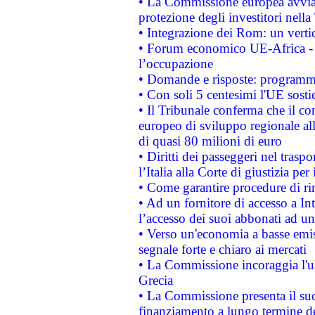
• La Commissione europea avvia 
protezione degli investitori nell
• Integrazione dei Rom: un verti
• Forum economico UE-Africa - in
l’occupazione
• Domande e risposte: programma
• Con soli 5 centesimi l'UE sosti
• Il Tribunale conferma che il co
europeo di sviluppo regionale all
di quasi 80 milioni di euro
• Diritti dei passeggeri nel trasp
l’Italia alla Corte di giustizia 
• Come garantire procedure di ri
• Ad un fornitore di accesso a In
l’accesso dei suoi abbonati ad un 
• Verso un'economia a basse emis
segnale forte e chiaro ai mercati
• La Commissione incoraggia l'us
Grecia
• La Commissione presenta il suo
finanziamento a lungo termine d