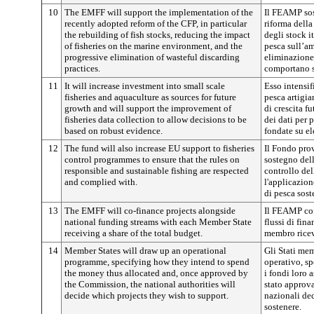
10
The EMFF will support the implementation of the
Il FEAMP sost
recently adopted reform of the CFP, in particular
riforma della
the rebuilding of fish stocks, reducing the impact
degli stock i
of fisheries on the marine environment, and the
pesca sull’a
progressive elimination of wasteful discarding
eliminazione 
practices.
comportano sp
11
It will increase investment into small scale
Esso intensif
fisheries and aquaculture as sources for future
pesca artigia
growth and will support the improvement of
di crescita f
fisheries data collection to allow decisions to be
dei dati per 
based on robust evidence.
fondate su el
12
The fund will also increase EU support to fisheries
Il Fondo pro
control programmes to ensure that the rules on
sostegno del
responsible and sustainable fishing are respected
controllo del
and complied with.
l'applicazion
di pesca sost
13
The EMFF will co-finance projects alongside
Il FEAMP cofi
national funding streams with each Member State
flussi di fin
receiving a share of the total budget.
membro ricev
14
Member States will draw up an operational
Gli Stati me
programme, specifying how they intend to spend
operativo, s
the money thus allocated and, once approved by
i fondi loro 
the Commission, the national authorities will
stato approv
decide which projects they wish to support.
nazionali de
sostenere.