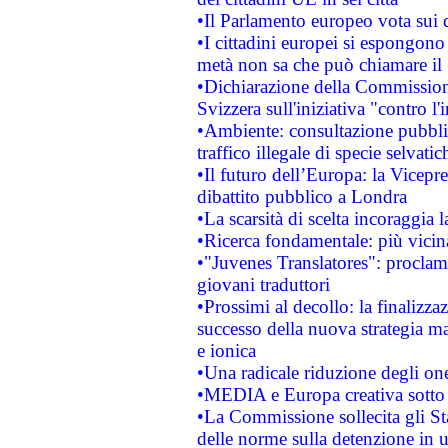
•Il Parlamento europeo vota sui di
•I cittadini europei si espongono
metà non sa che può chiamare i
•Dichiarazione della Commission
Svizzera sull'iniziativa "contro 
•Ambiente: consultazione pubblic
traffico illegale di specie selvatic
•Il futuro dell’Europa: la Vicep
dibattito pubblico a Londra
•La scarsità di scelta incoraggia l
•Ricerca fondamentale: più vicin
•"Juvenes Translatores": proclama
giovani traduttori
•Prossimi al decollo: la finalizzaz
successo della nuova strategia ma
e ionica
•Una radicale riduzione degli oner
•MEDIA e Europa creativa sotto i r
•La Commissione sollecita gli Sta
delle norme sulla detenzione in 