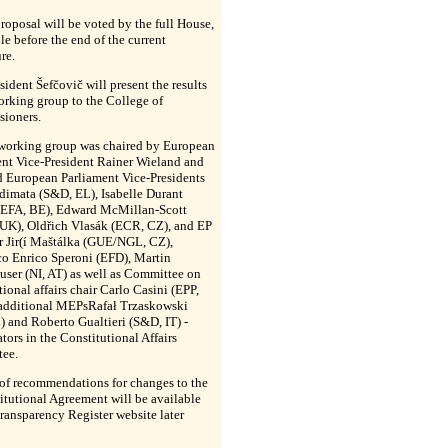
proposal will be voted by the full House,
ble before the end of the current
re.
esident
Šefčovič
will present the results
orking group to the College of
ioners.
working group was chaired by European
ent Vice-President Rainer Wieland and
d European Parliament Vice-Presidents
dimata (S&D, EL), Isabelle Durant
/EFA, BE), Edward McMillan-Scott
UK), Oldřich Vlasák (ECR, CZ), and EP
r Jir(í Maštálka (GUE/NGL, CZ),
co Enrico Speroni (EFD), Martin
ser (NI, AT) as well as Committee on
tional affairs chair Carlo Casini (EPP,
 additional MEPsRafał Trzaskowski
) and Roberto Gualtieri (S&D, IT) -
tors in the Constitutional Affairs
ee.
 of recommendations for changes to the
titutional Agreement will be available
ransparency Register website later