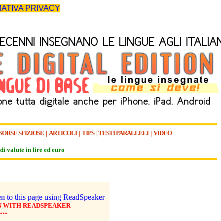
ATIVA PRIVACY
SORSE SFIZIOSE
|
ARTICOLI
|
TIPS
|
TESTI PARALLELI
|
VIDEO
di valute in lire ed euro
N WITH READSPEAKER
•••