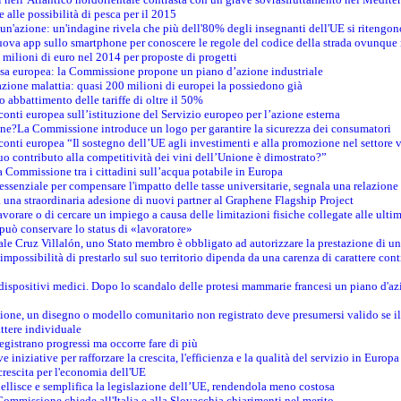
e alle possibilità di pesca per il 2015
un'azione: un'indagine rivela che più dell'80% degli insegnanti dell'UE si ritengon
nuova app sullo smartphone per conoscere le regole del codice della strada ovunque
 milioni di euro nel 2014 per proposte di progetti
esa europea: la Commissione propone un piano d’azione industriale
azione malattia: quasi 200 milioni di europei la possiedono già
o abbattimento delle tariffe di oltre il 50%
conti europea sull’istituzione del Servizio europeo per l’azione esterna
ine?La Commissione introduce un logo per garantire la sicurezza dei consumatori
conti europea “Il sostegno dell’UE agli investimenti e alla promozione nel settore v
uo contributo alla competitività dei vini dell’Unione è dimostrato?”
 Commissione tra i cittadini sull’acqua potabile in Europa
è essenziale per compensare l'impatto delle tasse universitarie, segnala una relazione
na straordinaria adesione di nuovi partner al Graphene Flagship Project
vorare o di cercare un impiego a causa delle limitazioni fisiche collegate alle ultim
può conservare lo status di «lavoratore»
le Cruz Villalón, uno Stato membro è obbligato ad autorizzare la prestazione di un
mpossibilità di prestarlo sul suo territorio dipenda da una carenza di carattere cont
i dispositivi medici. Dopo lo scandalo delle protesi mammarie francesi un piano d'azi
zione, un disegno o modello comunitario non registrato deve presumersi valido se il 
ttere individuale
registrano progressi ma occorre fare di più
e iniziative per rafforzare la crescita, l'efficienza e la qualità del servizio in Europa
crescita per l'economia dell'UE
llisce e semplifica la legislazione dell’UE, rendendola meno costosa
Commissione chiede all'Italia e alla Slovacchia chiarimenti nel merito