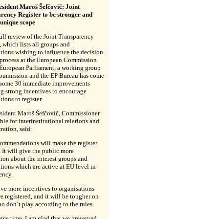
esident Maroš
Šefčovič:
Joint
rency Register to be stronger and
 unique scope
full review of the Joint Transparency
, which lists all groups and
tions wishing to influence the decision
process at the European Commission
 European Parliament, a working group
Commission and the EP Bureau has come
 some 30 immediate improvements
g strong incentives to encourage
tions to register.
esident Maroš
Šefčovič
, Commissioner
ble for interinstitutional relations and
ration, said:
commendations will make the register
. It will give the public more
ion about the interest groups and
tions which are active at EU level in
ency.
give more incentives to organisations
e registered, and it will be tougher on
o don’t play according to the rules.
ame time, I am glad that we preserved