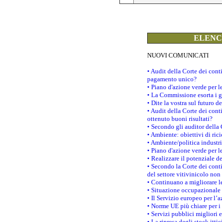
ELENCO
NUOVI COMUNICATI
• Audit della Corte dei con
pagamento unico?
• Piano d'azione verde per 
• La Commissione esorta i go
• Dite la vostra sul futuro 
• Audit della Corte dei cont
ottenuto buoni risultati?
• Secondo gli auditor della
• Ambiente: obiettivi di ric
• Ambiente/politica industria
• Piano d'azione verde per l
• Realizzare il potenziale d
• Secondo la Corte dei conti
del settore vitivinicolo no
• Continuano a migliorare l
• Situazione occupazionale 
• Il Servizio europeo per l’
• Norme UE più chiare per 
• Servizi pubblici migliori 
• La ripresa degli stock it