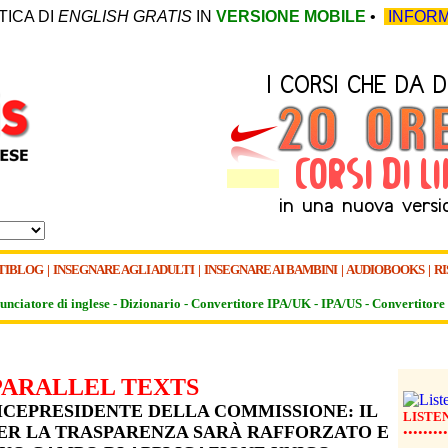
TICA DI
ENGLISH GRATIS
IN
VERSIONE MOBILE
•
INFORM
TIBLOG
|
INSEGNARE AGLI ADULTI
|
INSEGNARE AI BAMBINI
|
AUDIOBOOKS
|
RI
unciatore di inglese -
Dizionario -
Convertitore IPA/UK
-
IPA/US
-
Convertitore 
PARALLEL TEXTS
VICEPRESIDENTE DELLA COMMISSIONE: IL
LISTE
ER LA TRASPARENZA SARÀ RAFFORZATO E
•••••••••