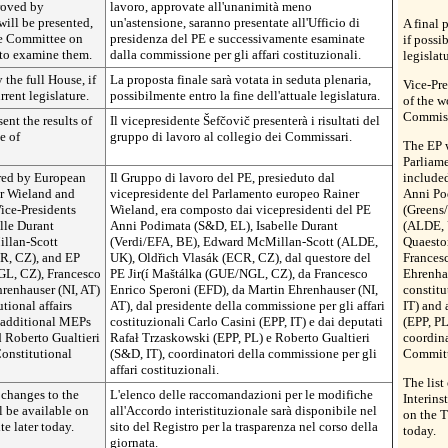
roved by
lavoro, approvate all'unanimità meno
will be presented,
un'astensione, saranno presentate all'Ufficio di
A final 
he Committee on
presidenza del PE e successivamente esaminate
if possi
 to examine them.
dalla commissione per gli affari costituzionali.
legislatu
 the full House, if
La proposta finale sarà votata in seduta plenaria,
Vice-Pr
rrent legislature.
possibilmente entro la fine dell'attuale legislatura.
of the w
Commiss
ent the results of
Il vicepresidente
Šefčovič
presenterà i risultati del
e of
gruppo di lavoro al collegio dei Commissari.
The EP 
Parliam
red by European
Il Gruppo di lavoro del PE, presieduto dal
include
er Wieland and
vicepresidente del Parlamento europeo Rainer
Anni Po
ice-Presidents
Wieland, era composto dai vicepresidenti del PE
(Greens
lle Durant
Anni Podimata (S&D, EL), Isabelle Durant
(ALDE, 
llan-Scott
(Verdi/EFA, BE), Edward McMillan-Scott (ALDE,
Quaesto
R, CZ), and EP
UK), Oldřich Vlasák (ECR, CZ), dal questore del
Frances
GL, CZ), Francesco
PE Jir(í Maštálka (GUE/NGL, CZ), da Francesco
Ehrenhau
renhauser (NI, AT)
Enrico Speroni (EFD), da Martin Ehrenhauser (NI,
constitu
tional affairs
AT), dal presidente della commissione per gli affari
IT) and
d additional MEPs
costituzionali Carlo Casini (EPP, IT) e dai deputati
(EPP, PL
 Roberto Gualtieri
Rafał Trzaskowski (EPP, PL) e Roberto Gualtieri
coordina
Constitutional
(S&D, IT), coordinatori della commissione per gli
Committ
affari costituzionali.
The list
 changes to the
L'elenco delle raccomandazioni per le modifiche
Interins
l be available on
all'Accordo interistituzionale sarà disponibile nel
on the T
e later today.
sito del Registro per la trasparenza nel corso della
today.
giornata.