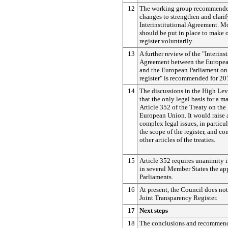
12
The working group recommend
changes to strengthen and clarif
Interinstitutional Agreement. M
should be put in place to make 
register voluntarily.
13
A further review of the "Interinst
Agreement between the Europe
and the European Parliament on
register" is recommended for 20
14
The discussions in the High Le
that the only legal basis for a m
Article 352 of the Treaty on the
European Union. It would raise 
complex legal issues, in particul
the scope of the register, and c
other articles of the treaties.
15
Article 352 requires unanimity 
in several Member States the ap
Parliaments.
16
At present, the Council does not
Joint Transparency Register.
17
Next steps
18
The conclusions and recommend