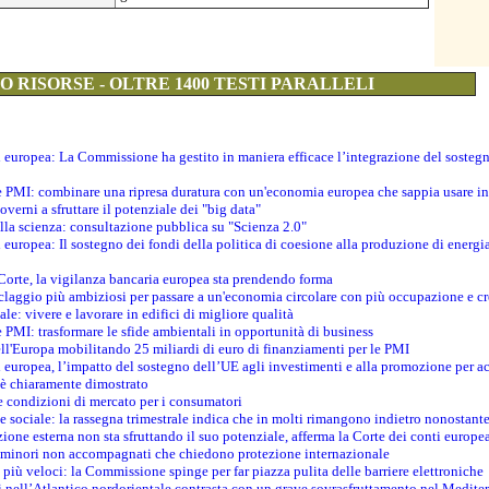
 RISORSE - OLTRE 1400 TESTI PARALLELI
ti europea: La Commissione ha gestito in maniera efficace l’integrazione del sosteg
le PMI: combinare una ripresa duratura con un'economia europea che sappia usare in 
verni a sfruttare il potenziale dei "big data"
della scienza: consultazione pubblica su "Scienza 2.0"
i europea: Il sostegno dei fondi della politica di coesione alla produzione di energi
 Corte, la vigilanza bancaria europea sta prendendo forma
iclaggio più ambiziosi per passare a un'economia circolare con più occupazione e cr
le: vivere e lavorare in edifici di migliore qualità
e PMI: trasformare le sfide ambientali in opportunità di business
ell'Europa mobilitando 25 miliardi di euro di finanziamenti per le PMI
 europea, l’impatto del sostegno dell’UE agli investimenti e alla promozione per ac
n è chiaramente dimostrato
e condizioni di mercato per i consumatori
e sociale: la rassegna trimestrale indica che in molti rimangono indietro nonostant
azione esterna non sta sfruttando il suo potenziale, afferma la Corte dei conti europe
i minori non accompagnati che chiedono protezione internazionale
e più veloci: la Commissione spinge per far piazza pulita delle barriere elettroniche
tici nell’Atlantico nordorientale contrasta con un grave sovrasfruttamento nel Medit