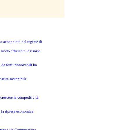
no accoppiato nel regime di
modo efficiente le risorse
a da fonti rinnovabili ha
escita sostenibile
crescere la competitività
e la ripresa economica
a
erraneo: la Commissione