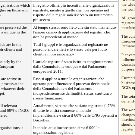
the wide
organisations which
Il registro offrirà più incentivi alle organizzazioni
the worl
ougher on those who
registrate, mentre a quelle che non operano nel
.
rispetto delle regole sarà riservato un trattamento
All grou
più severo.
register
 we preserved the
Al tempo stesso, sono lieto che sia stato mantenuto
members 
 is unique in the
l'ampio campo di applicazione del registro, che
The curr
non ha precedenti al mondo.
Europea
ich are in the
Tutti i gruppi e le organizzazioni registrate ne
Parliame
ir clients and
possono andare fieri e lo stesso vale per i loro
clienti e i loro associati.»
It cover
influenc
jointly by the
L'attuale registro è stato istituito congiuntamente
Commiss
European
dalla Commissione europea e dal Parlamento
purpose,
europeo nel 2011.
Currentl
 are active in
Esso si applica a tutte le organizzazioni che
business
 process at the
operano per influenzare il processo decisionale
NGOs ope
 whatever their
della Commissione e del Parlamento,
get.
indipendentemente da finalità, status, struttura o
The tota
risorse finanziarie.
currentl
ll relevant
Attualmente, si stima che si siano registrate il 75%
The wor
around 60% of NGOs
di tutte le entità connesse al mondo
changes 
tered.
imprenditoriale e circa il 60% delle ONG operanti a
Interins
Bruxelles.
should b
rganisations is
In totale, attualmente sono circa 6 000 le
register
organizzazioni registrate.