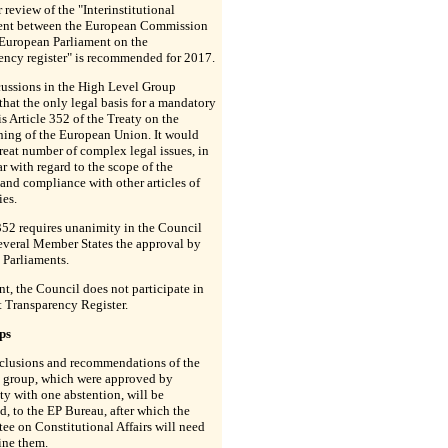
r review of the "Interinstitutional
nt between the European Commission
 European Parliament on the
ency register" is recommended for 2017.
cussions in the High Level Group
hat the only legal basis for a mandatory
 is Article 352 of the Treaty on the
ning of the European Union. It would
great number of complex legal issues, in
ar with regard to the scope of the
, and compliance with other articles of
ies.
352 requires unanimity in the Council
everal Member States the approval by
 Parliaments.
nt, the Council does not participate in
t Transparency Register.
ps
clusions and recommendations of the
 group, which were approved by
y with one abstention, will be
d, to the EP Bureau, after which the
e on Constitutional Affairs will need
ine them.