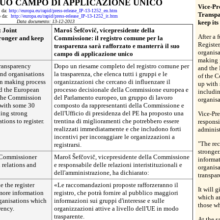
UO CAMPO DI APPLICAZIONE UNICO
Vice-Pr
o da:
http://europa.eu/rapid/press-release_IP-13-1252_en.htm
Transpa
to da:
http://europa.eu/rapid/press-release_IP-13-1252_it.htm
Data documento: 13-12-2013
keep its
:
Joint
Maroš
Šefčovič
, vicepresidente della
After a 
tronger and keep
Commissione: il registro comune per la
Register
trasparenza sarà rafforzato e manterrà il suo
organisa
campo di applicazione unico
making 
Transparency
Dopo un riesame completo del registro comune per
and the
 and organisations
la trasparenza, che elenca tutti i gruppi e le
of the 
on making process
organizzazioni che cercano di influenzare il
up with
d the European
processo decisionale della Commissione europea e
includin
 the Commission
del Parlamento europeo, un gruppo di lavoro
organisa
 with some 30
composto da rappresentanti della Commissione e
ing strong
dell'Ufficio di presidenza del PE ha proposto una
Vice-Pr
tions to register.
trentina di miglioramenti che potrebbero essere
responsi
realizzati immediatamente e che includono forti
administ
incentivi per incoraggiare le organizzazioni a
"The re
registrarsi.
stronger
 Commissioner
Maroš
Šefčovič
, vicepresidente della Commissione
informat
l relations and
e responsabile delle relazioni interistituzionali e
organisa
dell'amministrazione, ha dichiarato:
transpar
 the register
«Le raccomandazioni proposte rafforzeranno il
It will 
 more information
registro, che potrà fornire al pubblico maggiori
which ar
rganisations which
informazioni sui gruppi d'interesse e sulle
those wh
rency.
organizzazioni attive a livello dell'UE in modo
trasparente.
At the s