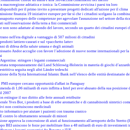
va macroregione adriatica e ionica: la Commissione avvicina i paesi tra loro
isponibili per il primo invito a presentare progetti dedicati all'azione per il clima
ssione finanzia 19 iniziative europee per far sì che i cittadini scelgano la combin
saporto europeo delle competenze per agevolare l'assunzione nel settore della rice
dati sull'osservazione della terra a fini commerciali
one non sono adattate al mondo del lavoro, secondo un quarto dei cittadini europei 
ntrano nell'era digitale a vantaggio di 507 milioni di cittadini
prodotti lattiero-caseari e sul «pacchetto latte»
nni di difesa della salute umana e degli animali
issario Andor accoglie con favore l’adozione di nuove norme internazionali per la t
mi
n Argentina: stringere i legami commerciali
adottata temporaneamente dal Land Schleswig-Holstein in materia di giochi d’azzard
estrittiva seguita negli altri Länder tedeschi
izione della Syria International Islamic Bank nell’elenco delle entità destinatarie del
le PMI europee cercano opportunità d'affari in Paraguay
menda di 1,06 miliardi di euro inflitta a Intel per aver abusato della sua posizione
 il 2007
on estingue il suo diritto alle ferie annuali retribuite
erale Yves Bot, i prodotti a base di erbe aromatiche e di cannabinoidi sintetici com
tivi non costituiscono medicinali
to informatico per aiutare i pazienti con trauma cranico
 contro lo sfruttamento sessuale di minori
ione approva la concessione di aiuti al funzionamento all'aeroporto dello Stretto (I
po BEI uniscono le forze per mobilitare fino a 48 miliardi di euro di investimenti 
rafforzare i legami economici fra Panama e l'UE