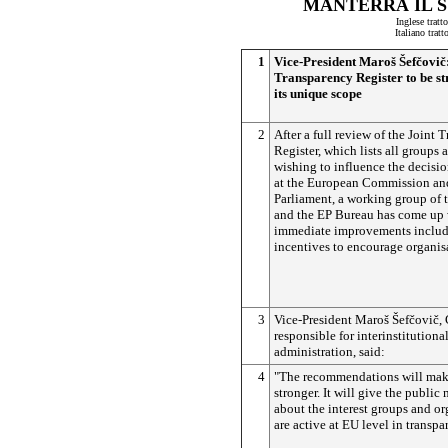
MANTERRÀ IL S
Inglese tratt
Italiano trat
1
Vice-President Maroš
Šefčovič
Transparency Register to be s
its unique scope
2
After a full review of the Joint 
Register, which lists all groups
wishing to influence the decisi
at the European Commission an
Parliament, a working group of
and the EP Bureau has come up
immediate improvements includ
incentives to encourage organisa
3
Vice-President Maroš
Šefčovič
,
responsible for interinstitutiona
administration, said:
4
"The recommendations will make
stronger. It will give the public
about the interest groups and o
are active at EU level in transpa