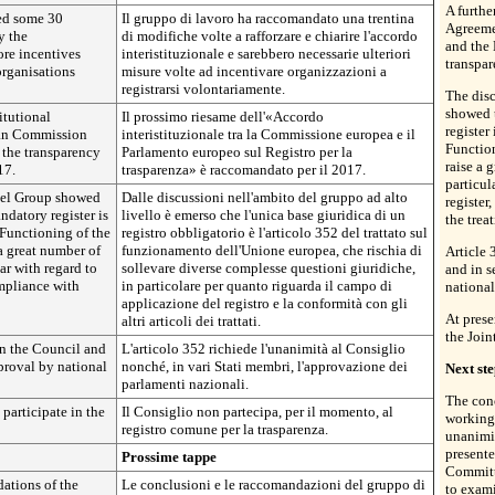
A furthe
ed some 30
Il gruppo di lavoro ha raccomandato una trentina
Agreeme
y the
di modifiche volte a rafforzare e chiarire l'accordo
and the
ore incentives
interistituzionale e sarebbero necessarie ulteriori
transpar
organisations
misure volte ad incentivare organizzazioni a
registrarsi volontariamente.
The dis
showed t
itutional
Il prossimo riesame dell'«Accordo
register
an Commission
interistituzionale tra la Commissione europea e il
Functio
 the transparency
Parlamento europeo sul Registro per la
raise a 
17.
trasparenza» è raccomandato per il 2017.
particul
vel Group showed
Dalle discussioni nell'ambito del gruppo ad alto
register
andatory register is
livello è emerso che l'unica base giuridica di un
the treat
 Functioning of the
registro obbligatorio è l'articolo 352 del trattato sul
a great number of
funzionamento dell'Unione europea, che rischia di
Article 
ar with regard to
sollevare diverse complesse questioni giuridiche,
and in s
ompliance with
in particolare per quanto riguarda il campo di
national
applicazione del registro e la conformità con gli
At prese
altri articoli dei trattati.
the Join
in the Council and
L'articolo 352 richiede l'unanimità al Consiglio
proval by national
nonché, in vari Stati membri, l'approvazione dei
Next ste
parlamenti nazionali.
The con
 participate in the
Il Consiglio non partecipa, per il momento, al
working
registro comune per la trasparenza.
unanimit
presente
Prossime tappe
Committe
ations of the
Le conclusioni e le raccomandazioni del gruppo di
to exam