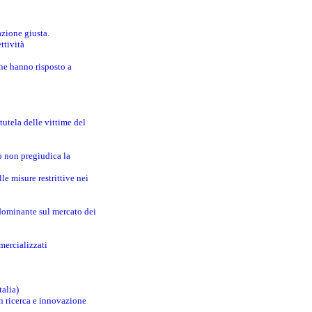
azione giusta.
ttività
che hanno risposto a
utela delle vittime del
o non pregiudica la
le misure restrittive nei
 dominante sul mercato dei
mercializzati
talia)
in ricerca e innovazione