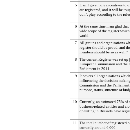
5
It will give more incentives to 
are registered, and it will be t
don’t play according to the rules
6
At the same time, I am glad that
wide scope of the register which
world.
7
All groups and organisations wh
register should be proud, and the
members should be so as well.”
8
The current Register was set up 
European Commission and the 
Parliament in 2011.
9
It covers all organisations which
influencing the decision making
Commission and the Parliament,
purpose, status, structure or bud
10
Currently, an estimated 75% of a
business-related entities and 
operating in Brussels have regis
11
The total number of registered o
currently around 6,000.