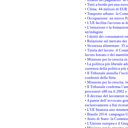
• Tutti a bordo per una nuo
• Clima: 44 milioni di EUR d
• Trasporto urbano: la Commi
• Occupazione: un nuovo Pas
• L'UE facilita l'accesso ai 
• L'istruzione e la formazi
un'indagine
• I diritti dei consumatori e
• Relazione sul mercato dei 
• Sicurezza alimentare: 35 a
• Tutela del lavoro: il Comm
lavoro forzato e dei maritti
• Missione per la crescita i
• La politica più liberale 
coerenza della politica più r
• Il Tribunale annulla l’iscr
confronti della Siria
• Missione per la crescita: 
• Il Tribunale conferma l’am
processori x86 tra il 2002 e
• Il decesso del lavoratore n
• A parere dell’avvocato gen
esclusivamente a fini ricrea
• L'UE finanzia uno strumen
• Brasile 2014: campagna UE
• Aiuto di Stato: la Commiss
• L'Unione europea e il Grup
• Missione per la crescita: 