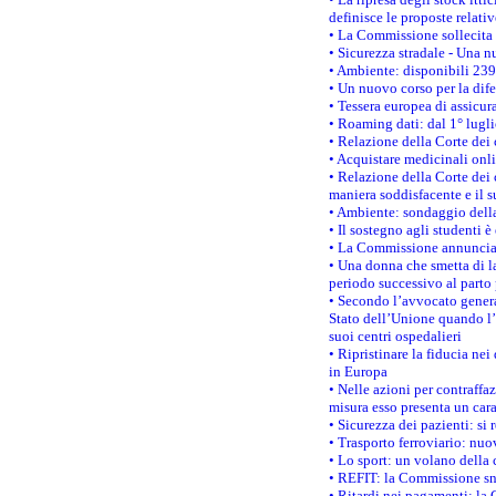
definisce le proposte relativ
• La Commissione sollecita 
• Sicurezza stradale - Una 
• Ambiente: disponibili 239
• Un nuovo corso per la dif
• Tessera europea di assicur
• Roaming dati: dal 1° lugli
• Relazione della Corte dei 
• Acquistare medicinali onl
• Relazione della Corte dei 
maniera soddisfacente e il s
• Ambiente: sondaggio della
• Il sostegno agli studenti 
• La Commissione annuncia u
• Una donna che smetta di la
periodo successivo al parto 
• Secondo l’avvocato genera
Stato dell’Unione quando l’i
suoi centri ospedalieri
• Ripristinare la fiducia ne
in Europa
• Nelle azioni per contraffa
misura esso presenta un cara
• Sicurezza dei pazienti: si 
• Trasporto ferroviario: nuov
• Lo sport: un volano della 
• REFIT: la Commissione sne
• Ritardi nei pagamenti: la 