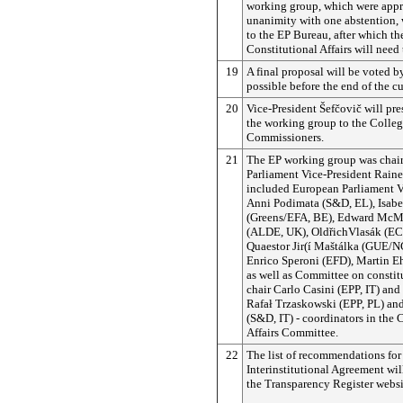
working group, which were app
unanimity with one abstention, 
to the EP Bureau, after which t
Constitutional Affairs will need
19
A final proposal will be voted by
possible before the end of the cu
20
Vice-President
Šefčovič
will pres
the working group to the Colleg
Commissioners.
21
The EP working group was chai
Parliament Vice-President Rain
included European Parliament V
Anni Podimata (S&D, EL), Isabe
(Greens/EFA, BE), Edward McMi
(ALDE, UK), OldřichVlasák (EC
Quaestor Jir(í Maštálka (GUE/N
Enrico Speroni (EFD), Martin Eh
as well as Committee on constitu
chair Carlo Casini (EPP, IT) an
Rafał Trzaskowski (EPP, PL) and
(S&D, IT) - coordinators in the 
Affairs Committee.
22
The list of recommendations for
Interinstitutional Agreement wil
the Transparency Register websit