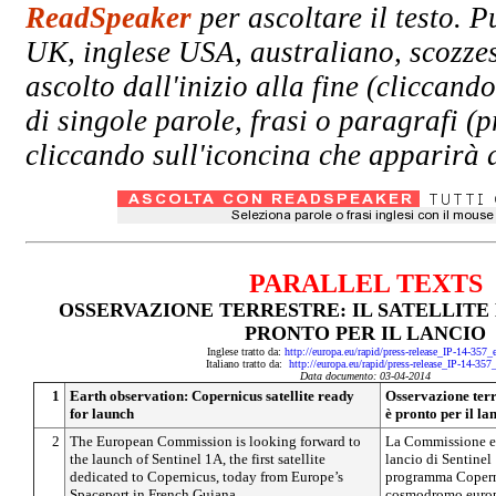
ReadSpeaker
per ascoltare il testo. P
UK, inglese USA, australiano, scozzes
ascolto dall'inizio alla fine (clicc
di singole parole, frasi o paragrafi (
cliccando sull'iconcina che apparirà a
PARALLEL TEXTS
OSSERVAZIONE TERRESTRE: IL SATELLITE 
PRONTO PER IL LANCIO
Inglese tratto da:
http://europa.eu/rapid/press-release_IP-14-357
Italiano tratto da:
http://europa.eu/rapid/press-release_IP-14-357
Data documento: 03-04-2014
1
Earth observation: Copernicus satellite ready
Osservazione terre
for launch
è pronto per il la
2
The European Commission is looking forward to
La Commissione eu
the launch of Sentinel 1A, the first satellite
lancio di Sentinel 
dedicated to Copernicus, today from Europe’s
programma Coperni
Spaceport in French Guiana.
cosmodromo europ