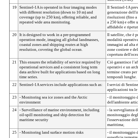
19
Sentinel-1A is operated in four imaging modes
Il Sentinel-1A pre
with different resolution (down to 10 m) and
generazione dell'i
coverage (up to 250 km), offering reliable, and
risoluzioni (fino a
repeated wide area monitoring.
a 250 km) e offre
affidabile e ripetut
20
It is designed to work in a pre-programmed
Il satellite, che è
operation mode, imaging all global landmasses,
modalità operativ
coastal zones and shipping routes at high
immagini ad alta r
resolution, covering the global ocean.
zone costiere e de
copertura dell'oce
21
This ensures the reliability of service required by
Ciò garantisce l’af
operational services and a consistent long term
operativi e un arc
data archive built for applications based on long
termine creato per
time series.
temporali lunghe.
22
Sentinel-1A services include applications such as:
I servizi di Senti
applicazioni tra le
23
- Monitoring sea ice zones and the Arctic
- il monitoraggio 
environment
dell'ambiente arti
24
- Surveillance of marine environment, including
- la sorveglianza 
oil-spill monitoring and ship detection for
monitoraggio degli
maritime security
l'osservazione dell
marittima;
25
- Monitoring land surface motion risks
- il monitoraggio 
superficie terrestre