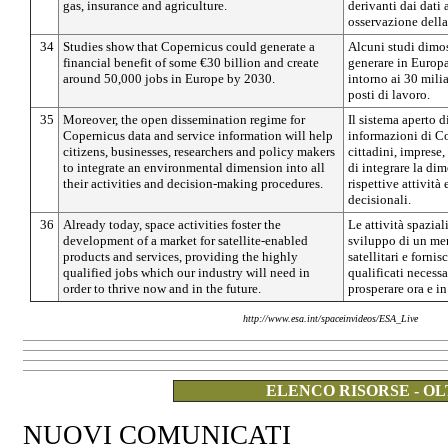
gas, insurance and agriculture.
derivanti dai dati a
osservazione della
34
Studies show that Copernicus could generate a
Alcuni studi dimo
financial benefit of some €30 billion and create
generare in Europa
around 50,000 jobs in Europe by 2030.
intorno ai 30 milia
posti di lavoro.
35
Moreover, the open dissemination regime for
Il sistema aperto d
Copernicus data and service information will help
informazioni di Co
citizens, businesses, researchers and policy makers
cittadini, imprese,
to integrate an environmental dimension into all
di integrare la di
their activities and decision-making procedures.
rispettive attività 
decisionali.
36
Already today, space activities foster the
Le attività spazia
development of a market for satellite-enabled
sviluppo di un mer
products and services, providing the highly
satellitari e forni
qualified jobs which our industry will need in
qualificati necessa
order to thrive now and in the future.
prosperare ora e in
http://www.esa.int/spaceinvideos/ESA_Live
ELENCO RISORSE - OL
NUOVI COMUNICATI