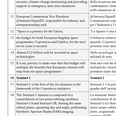
security, climate change monitoring and providing
della sicurezza ma
support in emergency and crisis situations.
cambiamenti climat
nelle situazioni di
11
European Commission Vice President
@AntonioTajaniEU
@AntonioTajaniEU, responsible for industry and
Commissione euro
entrepreneurship said:
per l’Industria e l
12
“Space is a priority for the Union;
"Lo Spazio è una d
13
the budget for both European flagship space
il bilancio relati
programmes, Copernicus and Galileo, for the next
spaziali, Copernicu
seven years is secured.
prossimi sette anni
14
Almost €12 billion will be invested in space
Nelle tecnologie s
technologies.
miliardi di euro.
15
It is my priority to make sure that this budget will
Sarà mia cura far s
multiply the benefits that European citizens will
moltiplichi i benef
reap from our space programmes."
potranno trarre da
16
Sentinel 1
Sentinel 1
17
Sentinel-1 is the first of the six missions in the
Sentinel-1 è la pri
framework of the Copernicus initiative.
quadro dell’inizia
18
The Sentinel-1 mission is composed of a
La missione Senti
constellation of two polar-orbiting satellites,
costellazione di du
Sentinel-1A and Sentinel-1B, sharing the same
Sentinel-1A e Sent
orbital plane, operating day and night, performing
stesso piano orbit
Synthetic Aperture Radar (SAR) imaging.
notte, acquisendo 
sintetica (SAR).