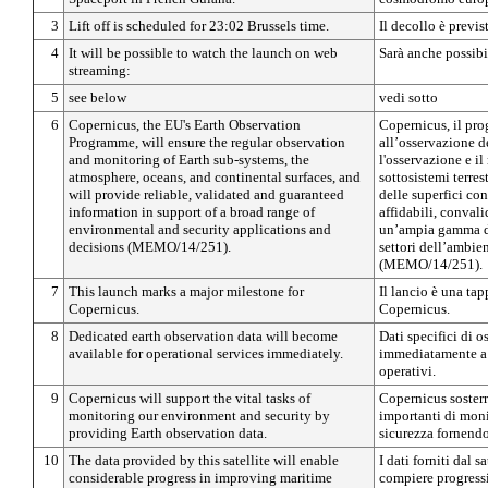
3
Lift off is scheduled for 23:02 Brussels time.
Il decollo è previs
4
It will be possible to watch the launch on web
Sarà anche possibi
streaming:
5
see below
vedi sotto
6
Copernicus, the EU's Earth Observation
Copernicus, il pr
Programme, will ensure the regular observation
all’osservazione de
and monitoring of Earth sub-systems, the
l'osservazione e i
atmosphere, oceans, and continental surfaces, and
sottosistemi terres
will provide reliable, validated and guaranteed
delle superfici con
information in support of a broad range of
affidabili, convali
environmental and security applications and
un’ampia gamma di
decisions (MEMO/14/251).
settori dell’ambien
(MEMO/14/251).
7
This launch marks a major milestone for
Il lancio è una t
Copernicus.
Copernicus.
8
Dedicated earth observation data will become
Dati specifici di o
available for operational services immediately.
immediatamente a 
operativi.
9
Copernicus will support the vital tasks of
Copernicus sosterr
monitoring our environment and security by
importanti di moni
providing Earth observation data.
sicurezza fornendo 
10
The data provided by this satellite will enable
I dati forniti dal 
considerable progress in improving maritime
compiere progressi