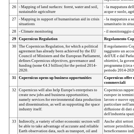
26
- Mapping of land surfaces: forest, water and soil,
- la mappatura della
sustainable agriculture
acque e suolo, agri
27
- Mapping in support of humanitarian aid in crisis
- la mappatura a s
situations
umanitario in situa
28
- Climate monitoring
- il monitoraggio 
29
Copernicus Regulation
Regolamento Cop
30
The Copernicus Regulation, for which a political
Il regolamento Cop
agreement has already been achieved by the EU
raggiunto un accor
Council of Ministers and the European Parliament,
dell'UE e dal Parl
defines Copernicus objectives, governance and
obiettivi, la gove
funding (some €4.3 billion) for the period 2014-
programma (circa 4,
2020.
periodo 2014-202
31
Copernicus opens up business opportunities
Copernicus offre
commerciali
32
Copernicus will also help Europe's enterprises to
Copernicus rappres
create new jobs and business opportunities,
europee in termini
namely services for environmental data production
lavoro e nuove op
and dissemination, as well as supporting the space
particolare nell'a
industry itself.
diffusione di dati
dell'industria spazi
33
Indirectly, a variety of other economic sectors will
Anche altri settori 
be able to take advantage of accurate and reliable
settore petrolifero,
Earth observation data, such as transport, oil and
beneficeranno ind