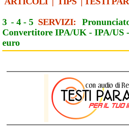
ARTICOLI
|
TIPS
|
TESTI PA
3
-
4
-
5
SERVIZI:
Pronunciato
Convertitore IPA/UK
-
IPA/US
euro