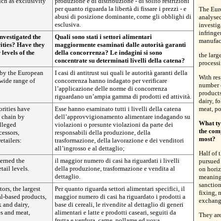
uch as exclusivity
produzione e di distribuzione - di solito restrizioni
per quanto riguarda la libertà di fissare i prezzi - e
The Eur
abusi di posizione dominante, come gli obblighi di
analysed
esclusiva.
investig
infringe
nvestigated the
Quali sono stati i settori alimentari
manufact
ities? Have they
maggiormente esaminati dalle autorità garanti
levels of the
della concorrenza? Le indagini si sono
the larg
concentrate su determinati livelli della catena?
processi
d by the European
I casi di antitrust sui quali le autorità garanti della
With res
 wide range of
concorrenza hanno indagato per verificare
number 
l’applicazione delle norme di concorrenza
products
riguardano un’ampia gamma di prodotti ed attività.
dairy, f
rities have
Esse hanno esaminato tutti i livelli della catena
meat, po
y chain by
dell’approvvigionamento alimentare indagando su
What ty
alleged
violazioni o presunte violazioni da parte dei
the comp
cessors,
responsabili della produzione, della
most?
etailers:
trasformazione, della lavorazione e dei venditori
all’ingrosso e al dettaglio;
Half of 
cerned the
il maggior numero di casi ha riguardati i livelli
pursued 
ail levels.
della produzione, trasformazione e vendita al
on hori
dettaglio.
meaning 
sanction
tors, the largest
Per quanto riguarda settori alimentari specifici, il
fixing, 
l-based products,
maggior numero di casi ha riguardato i prodotti a
exchange
k and dairy,
base di cereali, le rivendite al dettaglio di generi
es and meat,
alimentari e latte e prodotti caseari, seguiti da
They are
frutta e verdura, carne, pollame ed uova.