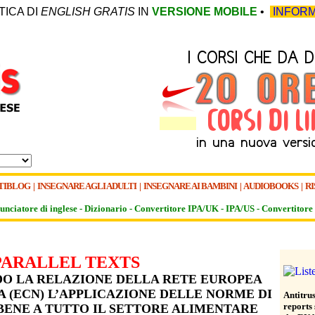
TICA DI
ENGLISH GRATIS
IN
VERSIONE MOBILE
•
INFORM
TIBLOG
|
INSEGNARE AGLI ADULTI
|
INSEGNARE AI BAMBINI
|
AUDIOBOOKS
|
RI
unciatore di inglese -
Dizionario -
Convertitore IPA/UK
-
IPA/US
-
Convertitore 
PARALLEL TEXTS
DO LA RELAZIONE DELLA RETE EUROPEA
(ECN) L’APPLICAZIONE DELLE NORME DI
Antitru
reports
ENE A TUTTO IL SETTORE ALIMENTARE