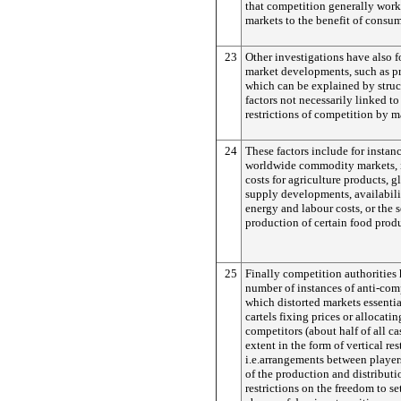
that competition generally work
markets to the benefit of consum
23
Other investigations have also 
market developments, such as pr
which can be explained by struct
factors not necessarily linked to
restrictions of competition by m
24
These factors include for instan
worldwide commodity markets, i
costs for agriculture products,
supply developments, availabilit
energy and labour costs, or the 
production of certain food produ
25
Finally competition authorities 
number of instances of anti-com
which distorted markets essentia
cartels fixing prices or allocat
competitors (about half of all cas
extent in the form of vertical res
i.e.arrangements between players
of the production and distributi
restrictions on the freedom to se