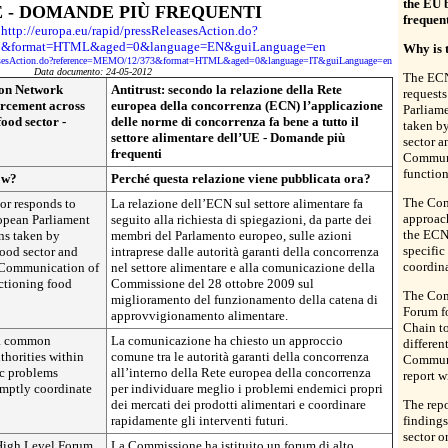
the EU b
E - DOMANDE PIÙ FREQUENTI
frequen
http://europa.eu/rapid/pressReleasesAction.do?
3&format=HTML&aged=0&language=EN&guiLanguage=en
Why is 
ReleasesAction.do?reference=MEMO/12/373&format=HTML&aged=0&language=IT&guiLanguage=en
Data documento: 24-05-2012
The ECN 
ion Network
Antitrust: secondo la relazione della Rete
request
orcement across
europea della concorrenza (ECN) l’applicazione
Parliame
food sector -
delle norme di concorrenza fa bene a tutto il
taken by
settore alimentare dell’UE - Domande più
sector a
frequenti
Communi
function
ow?
Perché questa relazione viene pubblicata ora?
The Com
or responds to
La relazione dell’ECN sul settore alimentare fa
approac
opean Parliament
seguito alla richiesta di spiegazioni, da parte dei
the ECN
ons taken by
membri del Parlamento europeo, sulle azioni
specific
food sector and
intraprese dalle autorità garanti della concorrenza
coordina
s Communication of
nel settore alimentare e alla comunicazione della
ctioning food
Commissione del 28 ottobre 2009 sul
The Com
miglioramento del funzionamento della catena di
Forum f
approvvigionamento alimentare.
Chain to
 a common
La comunicazione ha chiesto un approccio
different
horities within
comune tra le autorità garanti della concorrenza
Communi
ic problems
all’interno della Rete europea della concorrenza
report w
omptly coordinate
per individuare meglio i problemi endemici propri
dei mercati dei prodotti alimentari e coordinare
The repo
rapidamente gli interventi futuri.
finding
sector o
High Level Forum
La Commissione ha istituito un forum di alto