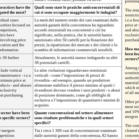
potential
practices have the
Quali sono state le pratiche anticoncorrenziali di
The rema
igated the most?
cui si sono occupate maggiormente le indagini?
restrict
vidual cases
La metà del numero totale dei casi esaminati dalle
i.e.a fo
orities focused on
autorità garanti della concorrenza ha riguardato
price at 
mpetitors,
accordi orizzontali tra concorrenti e ciò ha
and abus
ties have
significato, nella pratica, che le autorità hanno
exclusi
 involving price
sanzionato oltre 50 cartelli per la fissazione dei
purchasi
ocation and the
prezzi, la ripartizione dei mercati e dei clienti e lo
How man
information.
scambio di informazioni commerciali sensibili.
been fo
n 30 further
Attualmente, le autorità stanno indagando su altri
sectors
30 potenziali cartelli.
Among t
lude vertical
Le altre violazioni riguardavano restrizioni
scrutin
 maintenance - i.e.a
verticali - come l’imposizione di prezzi di
authorit
inimum price at
rivendita - ad esempio, quando un produttore
materiali
roducts - and abuses
alimentare stabilisce il prezzo minimo al quale i
which r
xclusivity
rivenditori devono vendere i suoi prodotti - e abusi
of all m
um purchasing
di posizione dominante, come gli obblighi di
esclusiva o l’imposizione di quantitativi minimi di
Other pr
acquisto.
meat sec
and 10%
sector have been
Quante concentrazioni nel settore alimentare
mergers 
 specific sectors?
sono risultate problematiche e in quali settori
specifici?
The comp
 mergers
Tra i circa 1 300 casi di concentrazioni esaminati
cleared 
mpetition
dalle autorità garanti della concorrenza, 82 hanno
concern