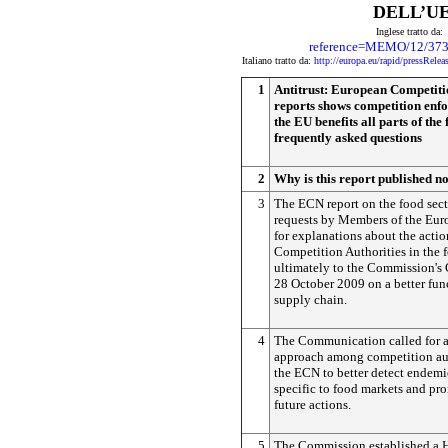
DELL’U
Inglese tratto da:
reference=MEMO/12/37
Italiano tratto da:
http://europa.eu/rapid/press
1
Antitrust: European Competit
reports shows competition enf
the EU benefits all parts of the 
frequently asked questions
2
Why is this report published n
3
The ECN report on the food sect
requests by Members of the Eur
for explanations about the acti
Competition Authorities in the 
ultimately to the Commission'
28 October 2009 on a better fun
supply chain.
4
The Communication called for
approach among competition aut
the ECN to better detect endem
specific to food markets and pr
future actions.
5
The Commission established a 