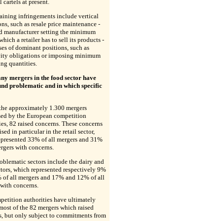
 cartels at present.
ining infringements include vertical
ions, such as resale price maintenance -
od manufacturer setting the minimum
which a retailer has to sell its products -
es of dominant positions, such as
vity obligations or imposing minimum
ng quantities.
y mergers in the food sector have
und problematic and in which specific
?
he approximately 1.300 mergers
ised by the European competition
ies, 82 raised concerns. These concerns
sed in particular in the retail sector,
epresented 33% of all mergers and 31%
ergers with concerns.
oblematic sectors include the dairy and
tors, which represented respectively 9%
 of all mergers and 17% and 12% of all
with concerns.
etition authorities have ultimately
most of the 82 mergers which raised
s, but only subject to commitments from