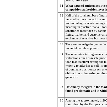
31
What types of anticompetitive 
competition authorities invest
32
Half of the total number of indi
pursued by the competition auth
horizontal agreements among co
meaning in practice that authori
sanctioned more than 50 cartels
fixing, market and customer all
exchange of sensitive business 
33
They are investigating more tha
potential cartels at present.
34
The remaining infringements inc
restrictions, such as resale price
food manufacturer setting the m
which a retailer has to sell its p
of dominant positions, such as e
obligations or imposing minim
quantities.
35
How many mergers in the food 
found problematic and in which
36
Among the approximately 1.300
scrutinised by the European co