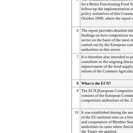
for a Better Functioning Food 
follow-up the implementation of
policy initiatives of this Comm
October 2009, where the report w
6
The report provides detailed in
findings on how competition wo
sector on the basis of the most r
carried out by the European co
authorities in this sector.
7
It is therefore also intended to p
contribute to the ongoing discu
improvement of the food supply
reform of the Common Agricultu
8
What is the ECN?
9
The ECN (European Competitio
consists of the European Commi
competition authorities of the 
10
It was established during the m
of the EU antitrust rules as a fo
and cooperation of Member Stat
authorities in cases where Artic
the Treaty are applied.