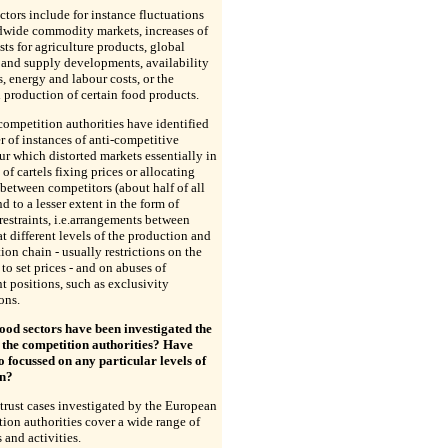
ctors include for instance fluctuations
dwide commodity markets, increases of
sts for agriculture products, global
and supply developments, availability
s, energy and labour costs, or the
 production of certain food products.
competition authorities have identified
 of instances of anti-competitive
r which distorted markets essentially in
 of cartels fixing prices or allocating
between competitors (about half of all
nd to a lesser extent in the form of
 restraints, i.e.arrangements between
at different levels of the production and
tion chain - usually restrictions on the
to set prices - and on abuses of
 positions, such as exclusivity
ons.
ood sectors have been investigated the
 the competition authorities? Have
o focussed on any particular levels of
in?
trust cases investigated by the European
ion authorities cover a wide range of
 and activities.