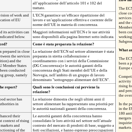
all’applicazione dell’articolo 101 e 102 del
trattato.
The ECN
close c
vision of work and
L’ECN garantisce un’efficace ripartizione del
service
ication of EU
lavoro e un’applicazione effettiva e coerente delle
and the 
norme dell’UE in materia di concorrenza.
Member 
its activities can
Maggiori informazioni sull’ECN e le sue attività
been co
indicated below.
sono disponibili alla pagina Internet sotto indicata.
working
Subgrou
uced?
Come è stata preparata la relazione?
What ar
 prepared in close
La relazione dell’ECN sul settore alimentare è stata
tween the services
preparata in stretta collaborazione e
The ECN 
tion) and the
coordinamento con i servizi della Commissione
been a p
 EU Member States
(DG Concorrenza) e le autorità garanti della
Europe o
 been conducted
concorrenza degli Stati membri dell’UE e della
ing group, namely
Norvegia, nell’ambito di un gruppo di lavoro
Competi
denominato "sottogruppo alimentare dell’ECN".
activity
rising f
the report?
Quali sono le conclusioni cui perviene la
and perc
relazione?
the over
ood sector has
La relazione dimostra che negli ultimi anni il
thorities in
settore alimentare ha rappresentato una priorità per
In the p
le autorità nazionali garanti della concorrenza.
in the E
180 anti
nhanced their
Le autorità garanti della concorrenza hanno
mergers 
nt context of rising
consolidato le loro attività nel settore nell’attuale
inquirie
 markets and
contesto del mercato di prodotti di base, soggetto a
markets.
nctioning of the
forti oscillazioni, e hanno espresso preoccupazioni