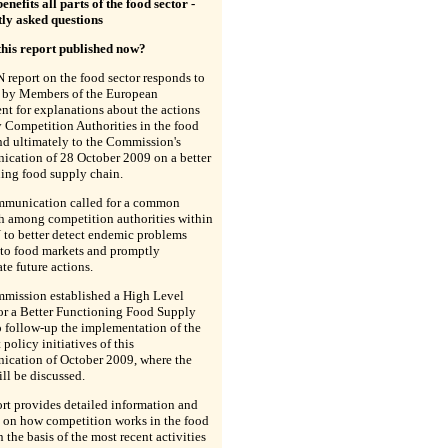
enefits all parts of the food sector -
tly asked questions
this report published now?
report on the food sector responds to
s by Members of the European
nt for explanations about the actions
 Competition Authorities in the food
nd ultimately to the Commission's
cation of 28 October 2009 on a better
ing food supply chain.
munication called for a common
h among competition authorities within
 to better detect endemic problems
 to food markets and promptly
te future actions.
mission established a High Level
or a Better Functioning Food Supply
 follow-up the implementation of the
 policy initiatives of this
cation of October 2009, where the
ill be discussed.
rt provides detailed information and
s on how competition works in the food
n the basis of the most recent activities