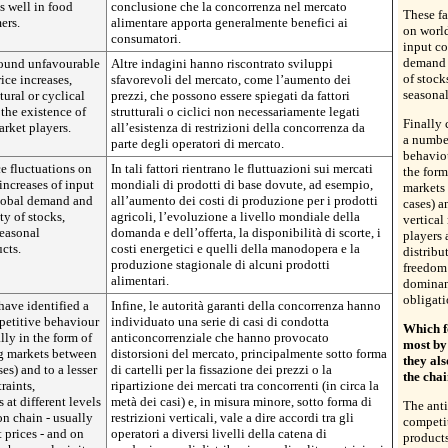
s well in food
conclusione che la concorrenza nel mercato
These fa
ers.
alimentare apporta generalmente benefici ai
on worl
consumatori.
input co
demand 
found unfavourable
Altre indagini hanno riscontrato sviluppi
of stock
ice increases,
sfavorevoli del mercato, come l’aumento dei
seasonal
ural or cyclical
prezzi, che possono essere spiegati da fattori
 the existence of
strutturali o ciclici non necessariamente legati
Finally 
arket players.
all’esistenza di restrizioni della concorrenza da
a number
parte degli operatori di mercato.
behaviou
ce fluctuations on
In tali fattori rientrano le fluttuazioni sui mercati
the form
ncreases of input
mondiali di prodotti di base dovute, ad esempio,
markets 
 global demand and
all’aumento dei costi di produzione per i prodotti
cases) a
y of stocks,
agricoli, l’evoluzione a livello mondiale della
vertical
seasonal
domanda e dell’offerta, la disponibilità di scorte, i
players 
cts.
costi energetici e quelli della manodopera e la
distribu
produzione stagionale di alcuni prodotti
freedom 
alimentari.
dominant
obligati
have identified a
Infine, le autorità garanti della concorrenza hanno
petitive behaviour
individuato una serie di casi di condotta
Which f
lly in the form of
anticoncorrenziale che hanno provocato
most by
ing markets between
distorsioni del mercato, principalmente sotto forma
they als
es) and to a lesser
di cartelli per la fissazione dei prezzi o la
the cha
traints,
ripartizione dei mercati tra concorrenti (in circa la
 at different levels
metà dei casi) e, in misura minore, sotto forma di
The anti
on chain - usually
restrizioni verticali, vale a dire accordi tra gli
competit
t prices - and on
operatori a diversi livelli della catena di
products