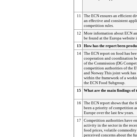
11
The ECN ensures an efficient di
an effective and consistent appl
competition rules.
12
More information about ECN and 
be found at the Europa website 
13
How has the report been prod
14
The ECN report on food has been
cooperation and coordination be
of the Commission (DG Competi
competition authorities of the
and Norway.This joint work has
within the framework of a work
the ECN Food Subgroup.
15
What are the main findings of 
16
The ECN report shows that the f
been a priority of competition au
Europe over the last few years.
17
Competition authorities have e
activity in the sector in the rece
food prices, volatile commodity
perceived concerns about the fu