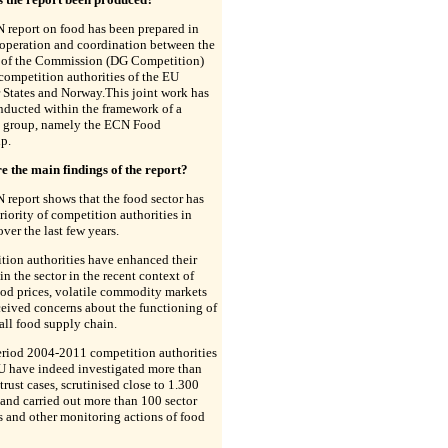
 report on food has been prepared in
ooperation and coordination between the
s of the Commission (DG Competition)
competition authorities of the EU
States and Norway.This joint work has
nducted within the framework of a
 group, namely the ECN Food
p.
e the main findings of the report?
report shows that the food sector has
riority of competition authorities in
ver the last few years.
tion authorities have enhanced their
 in the sector in the recent context of
ood prices, volatile commodity markets
eived concerns about the functioning of
all food supply chain.
eriod 2004-2011 competition authorities
U have indeed investigated more than
trust cases, scrutinised close to 1.300
and carried out more than 100 sector
s and other monitoring actions of food