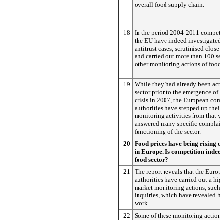
overall food supply chain.
18
In the period 2004-2011 competi
the EU have indeed investigate
antitrust cases, scrutinised clos
and carried out more than 100 se
other monitoring actions of foo
19
While they had already been act
sector prior to the emergence of
crisis in 2007, the European co
authorities have stepped up thei
monitoring activities from that
answered many specific complai
functioning of the sector.
20
Food prices have being rising o
in Europe. Is competition inde
food sector?
21
The report reveals that the Eur
authorities have carried out a h
market monitoring actions, such
inquiries, which have revealed
work.
22
Some of these monitoring actio