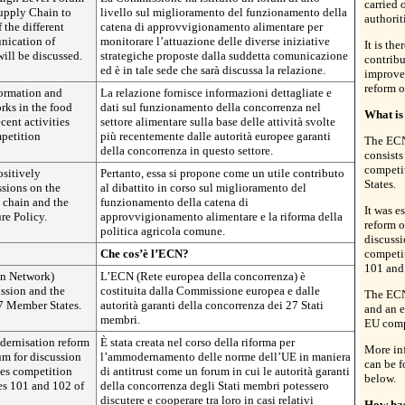
carried 
Supply Chain to
livello sul miglioramento del funzionamento della
authoriti
 the different
catena di approvvigionamento alimentare per
unication of
monitorare l’attuazione delle diverse iniziative
It is th
ill be discussed.
strategiche proposte dalla suddetta comunicazione
contribu
ed è in tale sede che sarà discussa la relazione.
improve
reform 
formation and
La relazione fornisce informazioni dettagliate e
rks in the food
dati sul funzionamento della concorrenza nel
What is
ecent activities
settore alimentare sulla base delle attività svolte
mpetition
più recentemente dalle autorità europee garanti
The ECN
della concorrenza in questo settore.
consist
competi
ositively
Pertanto, essa si propone come un utile contributo
States.
ssions on the
al dibattito in corso sul miglioramento del
 chain and the
funzionamento della catena di
It was e
re Policy.
approvvigionamento alimentare e la riforma della
reform o
politica agricola comune.
discuss
Che cos’è l’ECN?
competit
101 and 
n Network)
L’ECN (Rete europea della concorrenza) è
ssion and the
costituita dalla Commissione europea e dalle
The ECN 
27 Member States.
autorità garanti della concorrenza dei 27 Stati
and an e
membri.
EU compe
odernisation reform
È stata creata nel corso della riforma per
More inf
rum for discussion
l’ammodernamento delle norme dell’UE in maniera
can be f
es competition
di antitrust come un forum in cui le autorità garanti
below.
les 101 and 102 of
della concorrenza degli Stati membri potessero
discutere e cooperare tra loro in casi relativi
How has