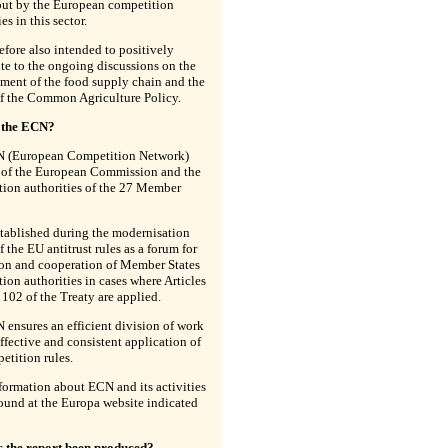
out by the European competition
es in this sector.
erefore also intended to positively
te to the ongoing discussions on the
ment of the food supply chain and the
of the Common Agriculture Policy.
 the ECN?
 (European Competition Network)
s of the European Commission and the
tion authorities of the 27 Member
stablished during the modernisation
f the EU antitrust rules as a forum for
ion and cooperation of Member States
ion authorities in cases where Articles
102 of the Treaty are applied.
ensures an efficient division of work
ffective and consistent application of
tition rules.
ormation about ECN and its activities
ound at the Europa website indicated
 the report been produced?