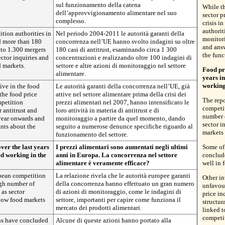
sul funzionamento della catena
While th
dell’approvvigionamento alimentare nel suo
sector p
complesso.
crisis i
authorit
tion authorities in
Nel periodo 2004-2011 le autorità garanti della
monitori
d more than 180
concorrenza nell’UE hanno svolto indagini su oltre
and ans
e to 1.300 mergers
180 casi di antitrust, esaminando circa 1 300
the func
ctor inquiries and
concentrazioni e realizzando oltre 100 indagini di
d markets.
settore e altre azioni di monitoraggio nel settore
Food pri
alimentare.
years i
working
ive in the food
Le autorità garanti della concorrenza nell’UE, già
 the food price
attive nel settore alimentare prima della crisi dei
The repo
mpetition
prezzi alimentari nel 2007, hanno intensificato le
competit
r antitrust and
loro attività in materia di antitrust e di
number o
 year onwards and
monitoraggio a partire da quel momento, dando
sector i
nts about the
seguito a numerose denunce specifiche riguardo al
markets
funzionamento del settore.
ver the last years
I prezzi alimentari sono aumentati negli ultimi
Some of
ed working in the
anni in Europa. La concorrenza nel settore
conclud
alimentare è veramente efficace?
well in 
opean competition
La relazione rivela che le autorità europee garanti
Other in
igh number of
della concorrenza hanno effettuato un gran numero
unfavou
 as sector
di azioni di monitoraggio, come le indagini di
price in
 how food markets
settore, importanti per capire come funziona il
structur
mercato dei prodotti alimentari.
linked t
competit
ns have concluded
Alcune di queste azioni hanno portato alla