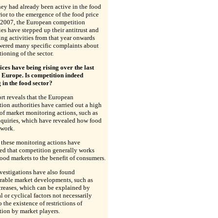
ey had already been active in the food
rior to the emergence of the food price
n 2007, the European competition
ies have stepped up their antitrust and
ng activities from that year onwards
wered many specific complaints about
tioning of the sector.
ces have being rising over the last
n Europe. Is competition indeed
 in the food sector?
rt reveals that the European
ion authorities have carried out a high
f market monitoring actions, such as
nquiries, which have revealed how food
 work.
 these monitoring actions have
ed that competition generally works
food markets to the benefit of consumers.
vestigations have also found
rable market developments, such as
creases, which can be explained by
al or cyclical factors not necessarily
o the existence of restrictions of
ion by market players.