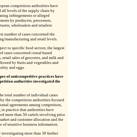
opean competition authorities have
 all levels of the supply chain by
ating infringements or alleged
ments by producers, processors,
urers, wholesalers and retailers:
est number of cases concerned the
ng/manufacturing and retail levels.
pect to specific food sectors, the largest
of cases concerned cereal-based
, retail sales of groceries, and milk and
ollowed by fruits and vegetables and
ultry and eggs.
pes of anticompetitive practices have
etition authorities investigated the
the total number of individual cases
by the competition authorities focused
zontal agreements among competitors,
in practice that authorities have
ed more than 50 cartels involving price
market and customer allocation and the
 of sensitive business information.
 investigating more than 30 further