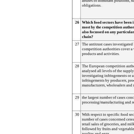
abuses of dominant positions, s
obligations.
26
Which food sectors have been i
most by the competition author
also focussed on any particular 
chain?
27
The antitrust cases investigate
competition authorities cover a
products and activities.
28
The European competition autho
analysed all levels of the suppl
investigating infringements or 
infringements by producers, pro
manufacturers, wholesalers and r
29
the largest number of cases con
processing/manufacturing and ret
30
With respect to specific food sec
number of cases concerned cerea
retail sales of groceries, and mil
followed by fruits and vegetabl
poultry and eggs.