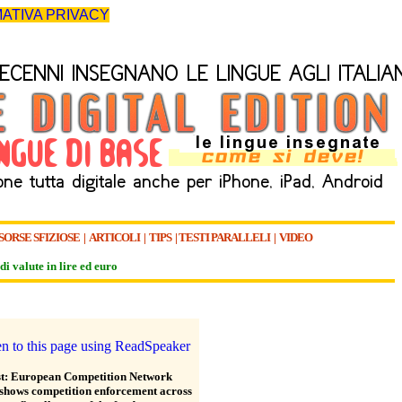
ATIVA PRIVACY
SORSE SFIZIOSE
|
ARTICOLI
|
TIPS
|
TESTI PARALLELI
|
VIDEO
di valute in lire ed euro
st: European Competition Network
 shows competition enforcement across