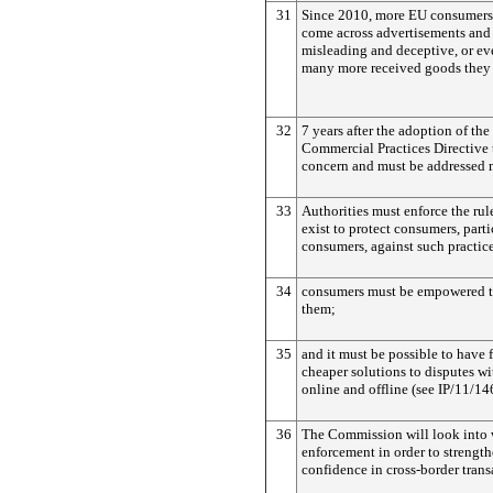
31
Since 2010, more EU consumers 
come across advertisements and 
misleading and deceptive, or ev
many more received goods they 
32
7 years after the adoption of the
Commercial Practices Directive t
concern and must be addressed m
33
Authorities must enforce the rul
exist to protect consumers, part
consumers, against such practic
34
consumers must be empowered t
them;
35
and it must be possible to have f
cheaper solutions to disputes wi
online and offline (see IP/11/14
36
The Commission will look into 
enforcement in order to strengt
confidence in cross-border trans