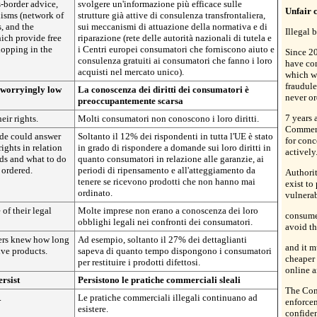
s-border advice,
svolgere un'informazione più efficace sulle
Unfair 
isms (network of
strutture già attive di consulenza transfrontaliera,
, and the
sui meccanismi di attuazione della normativa e di
Illegal 
ch provide free
riparazione (rete delle autorità nazionali di tutela e
hopping in the
i Centri europei consumatori che forniscono aiuto e
Since 2
consulenza gratuiti ai consumatori che fanno i loro
have com
acquisti nel mercato unico).
which w
fraudul
 worryingly low
La conoscenza dei diritti dei consumatori è
never or
preoccupantemente scarsa
7 years 
ir rights.
Molti consumatori non conoscono i loro diritti.
Commerci
de could answer
Soltanto il 12% dei rispondenti in tutta l'UE è stato
for con
ights in relation
in grado di rispondere a domande sui loro diritti in
actively
ods and what to do
quanto consumatori in relazione alle garanzie, ai
 ordered.
periodi di ripensamento e all'atteggiamento da
Authorit
tenere se ricevono prodotti che non hanno mai
exist to
ordinato.
vulnerab
of their legal
Molte imprese non erano a conoscenza dei loro
consume
obblighi legali nei confronti dei consumatori.
avoid t
lers knew how long
Ad esempio, soltanto il 27% dei dettaglianti
and it m
ive products.
sapeva di quanto tempo dispongono i consumatori
cheaper 
per restituire i prodotti difettosi.
online a
rsist
Persistono le pratiche commerciali sleali
The Com
.
Le pratiche commerciali illegali continuano ad
enforcem
esistere.
confiden