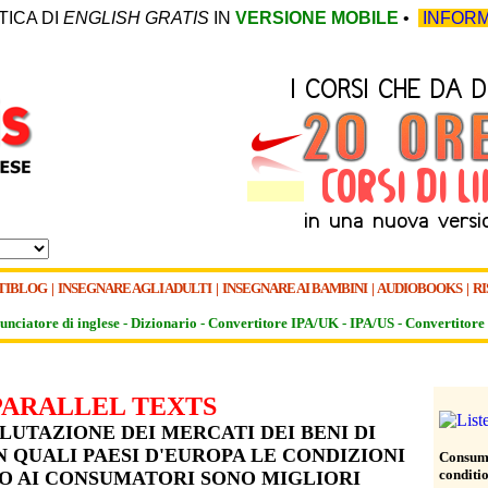
TICA DI
ENGLISH GRATIS
IN
VERSIONE MOBILE
•
INFORM
TIBLOG
|
INSEGNARE AGLI ADULTI
|
INSEGNARE AI BAMBINI
|
AUDIOBOOKS
|
RI
unciatore di inglese -
Dizionario -
Convertitore IPA/UK
-
IPA/US
-
Convertitore 
PARALLEL TEXTS
LUTAZIONE DEI MERCATI DEI BENI DI
 QUALI PAESI D'EUROPA LE CONDIZIONI
Consum
conditi
O AI CONSUMATORI SONO MIGLIORI