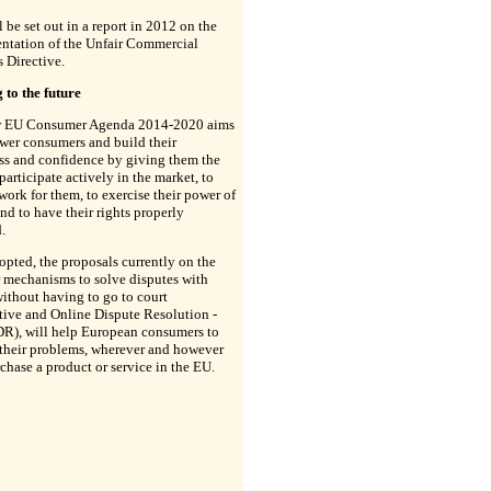
l be set out in a report in 2012 on the
ntation of the Unfair Commercial
s Directive.
 to the future
 EU Consumer Agenda 2014-2020 aims
wer consumers and build their
ss and confidence by giving them the
 participate actively in the market, to
work for them, to exercise their power of
nd to have their rights properly
.
pted, the proposals currently on the
r mechanisms to solve disputes with
without having to go to court
tive and Online Dispute Resolution -
), will help European consumers to
 their problems, wherever and however
chase a product or service in the EU.