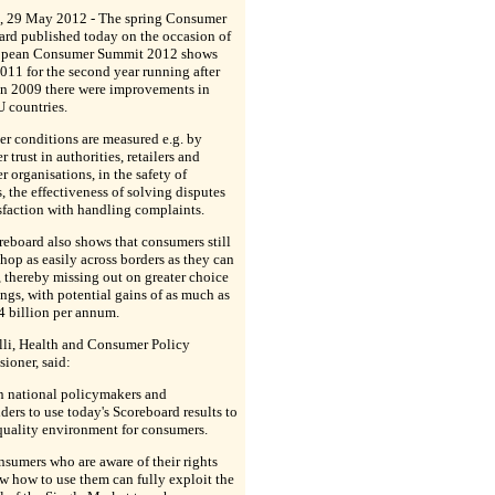
s, 29 May 2012 - The spring Consumer
ard published today on the occasion of
opean Consumer Summit 2012 shows
2011 for the second year running after
 in 2009 there were improvements in
 countries.
r conditions are measured e.g. by
 trust in authorities, retailers and
 organisations, in the safety of
, the effectiveness of solving disputes
sfaction with handling complaints.
eboard also shows that consumers still
hop as easily across borders as they can
 thereby missing out on greater choice
ngs, with potential gains of as much as
 billion per annum.
lli, Health and Consumer Policy
ioner, said:
on national policymakers and
ders to use today's Scoreboard results to
quality environment for consumers.
sumers who are aware of their rights
 how to use them can fully exploit the