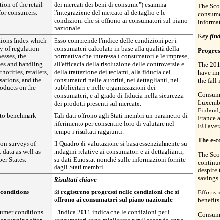
ion of the retail
dei mercati dei beni di consumo") esamina
The Scor
for consumers.
l'integrazione del mercato al dettaglio e le
consumer
condizioni che si offrono ai consumatori sul piano
informa
nazionale.
K
ey fin
tions Index which
Esso comprende l'indice delle condizioni per i
ty of regulation
consumatori calcolato in base alla qualità della
Progres
esses, the
normativa che interessa i consumatori e le imprese,
tes and handling
all'efficacia della risoluzione delle controversie e
The 201
horities, retailers,
della trattazione dei reclami, alla fiducia dei
have imp
sations, and the
consumatori nelle autorità, nei dettaglianti, nei
the fall
products on the
pubblicitari e nelle organizzazioni dei
Consume
consumatori, e al grado di fiducia nella sicurezza
Luxembo
dei prodotti presenti sul mercato.
Finland
 to benchmark
Tali dati offrono agli Stati membri un parametro di
France 
riferimento per consentire loro di valutare nel
EU aver
tempo i risultati raggiunti.
The e-
 on surveys of
Il Quadro di valutazione si basa essenzialmente su
 data as well as
indagini relative ai consumatori e ai dettaglianti,
The Sco
er States.
su dati Eurostat nonché sulle informazioni fornite
continue
dagli Stati membri.
despite 
savings 
Risultati chiave
 conditions
Si registrano progressi nelle condizioni che si
Efforts 
offrono ai consumatori sul piano nazionale
benefits
sumer conditions
L'indica 2011 indica che le condizioni per i
Consume
ar running after
consumatori sono migliorate per il secondo anno