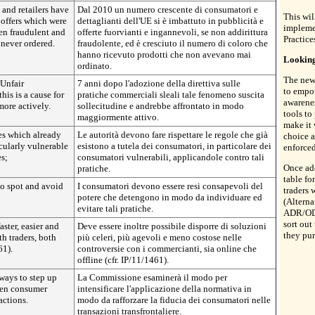
and retailers have
Dal 2010 un numero crescente di consumatori e
This wil
offers which were
dettaglianti dell'UE si è imbattuto in pubblicità e
impleme
en fraudulent and
offerte fuorvianti e ingannevoli, se non addirittura
Practice
never ordered.
fraudolente, ed è cresciuto il numero di coloro che
hanno ricevuto prodotti che non avevano mai
Looking
ordinato.
The new
 Unfair
7 anni dopo l'adozione della direttiva sulle
to empo
his is a cause for
pratiche commerciali sleali tale fenomeno suscita
awarene
ore actively.
sollecitudine e andrebbe affrontato in modo
tools to
maggiormente attivo.
make it 
es which already
Le autorità devono fare rispettare le regole che già
choice a
icularly vulnerable
esistono a tutela dei consumatori, in particolare dei
enforced
es;
consumatori vulnerabili, applicandole contro tali
Once ado
pratiche.
table fo
o spot and avoid
I consumatori devono essere resi consapevoli del
traders 
potere che detengono in modo da individuare ed
(Alterna
evitare tali pratiche.
ADR/ODR
sort out
aster, easier and
Deve essere inoltre possibile disporre di soluzioni
they pur
th traders, both
più celeri, più agevoli e meno costose nelle
61).
controversie con i commercianti, sia online che
offline (cfr. IP/11/1461).
ways to step up
La Commissione esaminerà il modo per
hen consumer
intensificare l'applicazione della normativa in
actions.
modo da rafforzare la fiducia dei consumatori nelle
transazioni transfrontaliere.