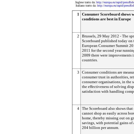
Inglese tratto da:
http://europa.eu/rapid/pres
Italiano tratto da:
http://europa.eu/rapid/pres
1
Consumer Scoreboard shows 
conditions are best in Europe
2
Brussels, 29 May 2012 - The s
Scoreboard published today on t
European Consumer Summit 201
2011 for the second year running 
2009 there were improvements 
countries.
3
Consumer conditions are measur
consumer trust in authorities, re
consumer organisations, in the s
the effectiveness of solving dis
satisfaction with handling comp
4
The Scoreboard also shows that 
cannot shop as easily across bor
home, thereby missing out on gr
savings, with potential gains o
204 billion per annum.