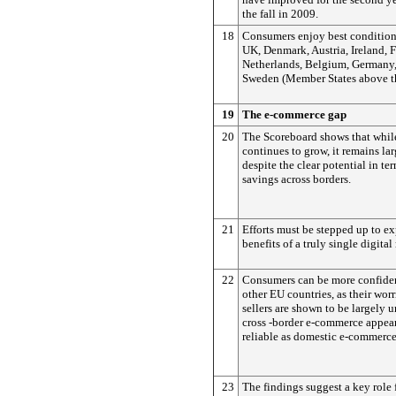
the fall in 2009.
18
Consumers enjoy best conditio
UK, Denmark, Austria, Ireland, F
Netherlands, Belgium, Germany,
Sweden (Member States above t
19
The e-commerce gap
20
The Scoreboard shows that whi
continues to grow, it remains la
despite the clear potential in te
savings across borders.
21
Efforts must be stepped up to exp
benefits of a truly single digital
22
Consumers can be more confide
other EU countries, as their wor
sellers are shown to be largely
cross -border e-commerce appears
reliable as domestic e-commerce
23
The findings suggest a key role 