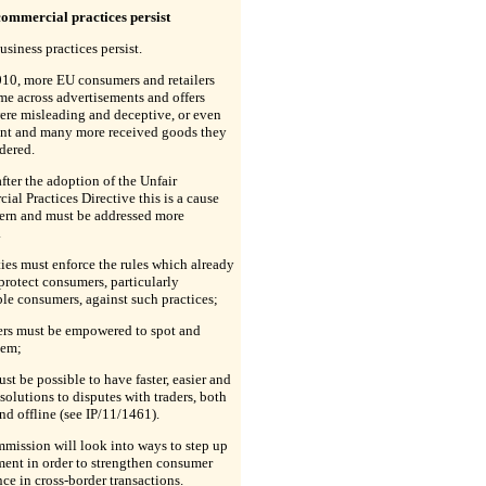
commercial practices persist
business practices persist.
010, more EU consumers and retailers
e across advertisements and offers
ere misleading and deceptive, or even
ent and many more received goods they
dered.
after the adoption of the Unfair
al Practices Directive this is a cause
cern and must be addressed more
.
ies must enforce the rules which already
 protect consumers, particularly
le consumers, against such practices;
rs must be empowered to spot and
hem;
ust be possible to have faster, easier and
solutions to disputes with traders, both
nd offline (see IP/11/1461).
mission will look into ways to step up
ent in order to strengthen consumer
ce in cross-border transactions.