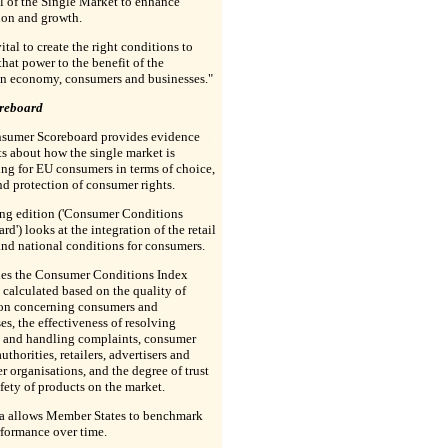
l of the Single Market to enhance
ion and growth.
vital to create the right conditions to
that power to the benefit of the
n economy, consumers and businesses."
reboard
sumer Scoreboard provides evidence
ts about how the single market is
ng for EU consumers in terms of choice,
nd protection of consumer rights.
ing edition ('Consumer Conditions
rd') looks at the integration of the retail
nd national conditions for consumers.
udes the Consumer Conditions Index
 calculated based on the quality of
ion concerning consumers and
es, the effectiveness of resolving
s and handling complaints, consumer
authorities, retailers, advertisers and
 organisations, and the degree of trust
afety of products on the market.
ta allows Member States to benchmark
rformance over time.