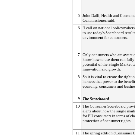
5
John Dalli, Health and Consume
Commissioner, said:
6
"I call on national policymaker
to use today's Scoreboard results
environment for consumers.
7
Only consumers who are aware of
know how to use them can fully 
potential of the Single Market 
innovation and growth.
8
So it is vital to create the right 
harness that power to the benefi
economy, consumers and busines
9
The Scoreboard
10
The Consumer Scoreboard provi
alerts about how the single mark
for EU consumers in terms of cho
protection of consumer rights.
11
The spring edition ('Consumer 