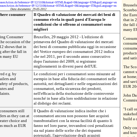
sReleasesAction.do?reference=IP/12/510&format=HTML&aged=0&language=EN&guiLanguage=en
Brussel
sReleasesAction.do?reference=IP/12/510&format=HTML&aged=0&language=IT&guiLanguage=en
Data documento: 29-05-2012
Scorebo
where consumer
Il Quadro di valutazione dei mercati dei beni di
the Eur
consumo rivela in quali paesi d'Europa le
that in 
condizioni che si offrono ai consumatori sono
the fall
migliori
many EU
pring Consumer
Bruxelles, 29 maggio 2012 - L'edizione di
Consume
he occasion of the
primavera del Quadro di valutazione dei mercati
consumer
2 shows that in
dei beni di consumo pubblicata oggi in occasione
consumer
after the fall in
del Vertice europeo dei consumatori 2012 indica
products
in many EU
che nel 2011, per il secondo anno consecutivo
and sati
dopo l'autunno del 2009, si registrano
miglioramenti in diversi paesi dell'UE.
The Scor
cannot s
ed e.g. by
Le condizioni per i consumatori sono misurate ad
at home,
tailers and
esempio in base alla fiducia dei consumatori nelle
and savi
afety of products,
autorità, nei dettaglianti e nelle organizzazioni dei
EUR 204
putes and
consumatori, nella sicurezza dei prodotti,
laints.
nell'efficacia della risoluzione delle controversie
John Da
nonché in base alla loro soddisfazione in relazione
Commiss
al disbrigo dei reclami.
"I call 
consumers still
Il Quadro di valutazione indica inoltre che i
stakehol
ders as they can at
consumatori ancora non possono fare acquisti
build a 
eater choice and
transfrontalieri con la stessa facilità di quanto li
f as much as EUR
fanno nel loro paese, trovandosi così penalizzati
Only con
sia sul piano delle scelte che dei risparmi
and know
potenziali; l'agevolazione degli acquisti