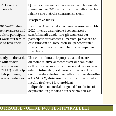
in 2012 on the
Questo aspetto sarà enunciato in una relazione da
ommercial
presentarsi nel 2012 sull'attuazione della direttiva
relativa alle pratiche commerciali sleali.
Prospettive future
014-2020 aims to
La nuova Agenda del consumatore europeo 2014-
eir awareness and
2020 intende emancipare i consumatori e
ols to participate
sensibilizzarli dando loro gli strumenti per
t work for them, to
partecipare attivamente al mercato, per far sì che
nd to have their
esso funzioni nel loro interesse, per esercitare il
loro potere di scelta e far debitamente rispettare i
loro diritti.
rently on the table
Una volta adottate, le proposte attualmente
 with traders
all'esame relative ai meccanismi di risoluzione
lternative and
delle controversie con i commercianti senza dover
R/ODR), will help
adire il tribunale (risoluzione alternativa delle
their problems,
controversie e risoluzione delle controversie online
hase a product or
- ADR/ODR), aiuteranno i consumatori europei a
meglio risolvere i loro problemi
indipendentemente dal luogo e dal modo in cui
acquistano un prodotto o un servizio nell'UE.
 RISORSE - OLTRE 1400 TESTI PARALLELI