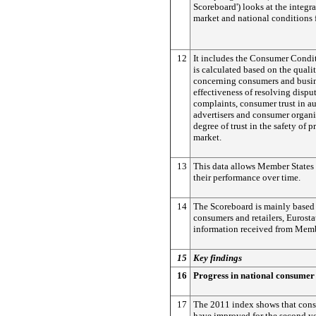
Scoreboard') looks at the integrat
market and national conditions 
12
It includes the Consumer Condi
is calculated based on the quali
concerning consumers and busin
effectiveness of resolving dispu
complaints, consumer trust in aut
advertisers and consumer organi
degree of trust in the safety of 
market.
13
This data allows Member States
their performance over time.
14
The Scoreboard is mainly based
consumers and retailers, Eurostat
information received from Memb
15
Key findings
16
Progress in national consumer
17
The 2011 index shows that con
have improved for the second ye