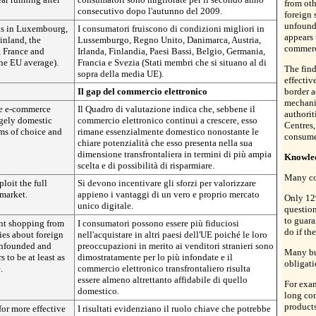
from oth
consecutivo dopo l'autunno del 2009.
foreign 
unfound
ns in Luxembourg,
I consumatori fruiscono di condizioni migliori in
appears 
inland, the
Lussemburgo, Regno Unito, Danimarca, Austria,
commer
 France and
Irlanda, Finlandia, Paesi Bassi, Belgio, Germania,
he EU average).
Francia e Svezia (Stati membri che si situano al di
The find
sopra della media UE).
effectiv
Il gap del commercio elettronico
border a
mechani
le e-commerce
Il Quadro di valutazione indica che, sebbene il
authori
rgely domestic
commercio elettronico continui a crescere, esso
Centres,
rms of choice and
rimane essenzialmente domestico nonostante le
consume
chiare potenzialità che esso presenta nella sua
dimensione transfrontaliera in termini di più ampia
Knowled
scelta e di possibilità di risparmiare.
Many co
loit the full
Si devono incentivare gli sforzi per valorizzare
 market.
appieno i vantaggi di un vero e proprio mercato
Only 12
unico digitale.
question
to guara
nt shopping from
I consumatori possono essere più fiduciosi
do if th
ries about foreign
nell'acquistare in altri paesi dell'UE poiché le loro
 unfounded and
preoccupazioni in merito ai venditori stranieri sono
Many bus
 to be at least as
dimostratamente per lo più infondate e il
obligat
.
commercio elettronico transfrontaliero risulta
essere almeno altrettanto affidabile di quello
For exa
domestico.
long con
products
for more effective
I risultati evidenziano il ruolo chiave che potrebbe