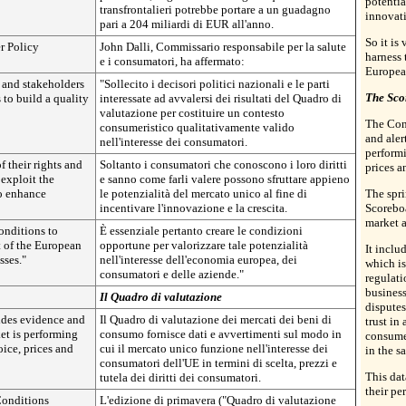
potentia
transfrontalieri potrebbe portare a un guadagno
innovat
pari a 204 miliardi di EUR all'anno.
So it is 
r Policy
John Dalli, Commissario responsabile per la salute
harness 
e i consumatori, ha affermato:
Europea
s and stakeholders
"Sollecito i decisori politici nazionali e le parti
The Sco
 to build a quality
interessate ad avvalersi dei risultati del Quadro di
valutazione per costituire un contesto
The Con
consumeristico qualitativamente valido
and aler
nell'interesse dei consumatori.
performi
 their rights and
Soltanto i consumatori che conoscono i loro diritti
prices a
exploit the
e sanno come farli valere possono sfruttare appieno
to enhance
le potenzialità del mercato unico al fine di
The spr
incentivare l'innovazione e la crescita.
Scoreboa
market a
conditions to
È essenziale pertanto creare le condizioni
t of the European
opportune per valorizzare tale potenzialità
It incl
ses."
nell'interesse dell'economia europea, dei
which is
consumatori e delle aziende."
regulat
business
Il Quadro di valutazione
dispute
des evidence and
Il Quadro di valutazione dei mercati dei beni di
trust in 
et is performing
consumo fornisce dati e avvertimenti sul modo in
consumer
ice, prices and
cui il mercato unico funzione nell'interesse dei
in the s
consumatori dell'UE in termini di scelta, prezzi e
This da
tutela dei diritti dei consumatori.
their pe
Conditions
L'edizione di primavera ("Quadro di valutazione