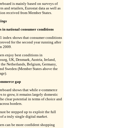
eboard is mainly based on surveys of
s and retailers, Eurostat data as well as
tion received from Member States.
dings
s in national consumer conditions
1 index shows that consumer conditions
roved for the second year running after
 in 2009.
rs enjoy best conditions in
urg, UK, Denmark, Austria, Ireland,
, the Netherlands, Belgium, Germany,
and Sweden (Member States above the
age).
commerce gap
reboard shows that while e-commerce
s to grow, it remains largely domestic
the clear potential in terms of choice and
across borders.
must be stepped up to exploit the full
 of a truly single digital market.
rs can be more confident shopping