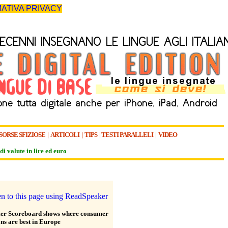
ATIVA PRIVACY
SORSE SFIZIOSE
|
ARTICOLI
|
TIPS
|
TESTI PARALLELI
|
VIDEO
di valute in lire ed euro
er Scoreboard shows where consumer
ons are best in Europe