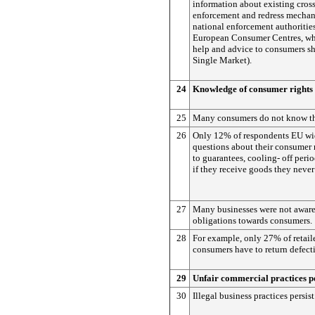
information about existing cros
enforcement and redress mechan
national enforcement authorities
European Consumer Centres, whi
help and advice to consumers s
Single Market).
24
Knowledge of consumer rights
25
Many consumers do not know the
26
Only 12% of respondents EU wi
questions about their consumer r
to guarantees, cooling- off peri
if they receive goods they never
27
Many businesses were not aware 
obligations towards consumers.
28
For example, only 27% of retai
consumers have to return defect
29
Unfair commercial practices pe
30
Illegal business practices persist