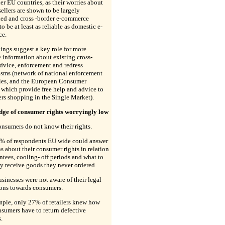
er EU countries, as their worries about
sellers are shown to be largely
ed and cross -border e-commerce
to be at least as reliable as domestic e-
ce.
ings suggest a key role for more
e information about existing cross-
dvice, enforcement and redress
sms (network of national enforcement
ties, and the European Consumer
 which provide free help and advice to
rs shopping in the Single Market).
ge of consumer rights worryingly low
nsumers do not know their rights.
% of respondents EU wide could answer
s about their consumer rights in relation
ntees, cooling- off periods and what to
ey receive goods they never ordered.
inesses were not aware of their legal
ions towards consumers.
mple, only 27% of retailers knew how
sumers have to return defective
.