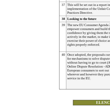
37
This will be set out in a report 
implementation of the Unfair C
Practices Directive.
38
Looking to the future
39
The new EU Consumer Agenda 2
empower consumers and build th
confidence by giving them the to
actively in the market, to make i
exercise their power of choice a
rights properly enforced.
40
Once adopted, the proposals cur
for mechanisms to solve disputes
without having to go to court (A
Online Dispute Resolution - AD
European consumers to sort out 
wherever and however they purc
service in the EU.
ELENCO