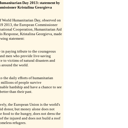
umanitarian Day 2013: statement by
issioner Kristalina Georgieva
f World Humanitarian Day, observed on
19 2013, the European Commissioner
rnational Cooperation, Humanitarian Aid
is Response, Kristalina Georgieva, made
owing statement:
 in paying tribute to the courageous
nd men who provide live-saving
ce to victims of natural disasters and
s around the world.
o the daily efforts of humanitarian
 millions of people survive
nable hardship and have a chance to see
better than their past.
vely, the European Union is the world's
aid donor, but money alone does not
te food to the hungry, does not dress the
f the injured and does not build a roof
omeless refugees.