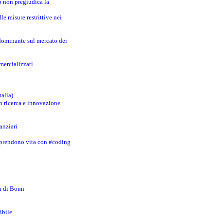
o non pregiudica la
le misure restrittive nei
 dominante sul mercato dei
mercializzati
talia)
in ricerca e innovazione
anziari
 prendono vita con #coding
za di Bonn
ibile