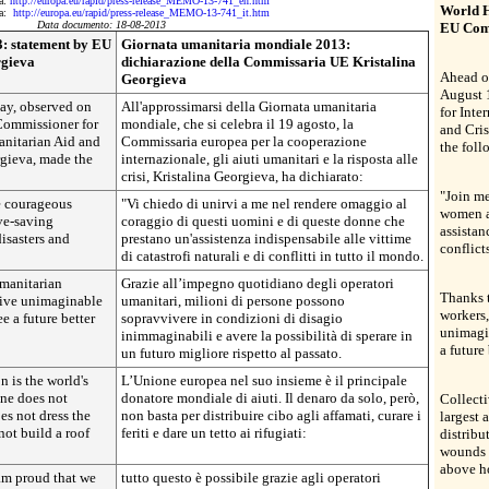
da:
http://europa.eu/rapid/press-release_MEMO-13-741_en.htm
World H
da:
http://europa.eu/rapid/press-release_MEMO-13-741_it.htm
Data documento: 18-08-2013
EU Comm
: statement by EU
Giornata umanitaria mondiale 2013:
rgieva
dichiarazione della Commissaria UE Kristalina
Ahead o
Georgieva
August 
ay, observed on
All'approssimarsi della Giornata umanitaria
for Inte
Commissioner for
mondiale, che si celebra il 19 agosto, la
and Cris
anitarian Aid and
Commissaria europea per la cooperazione
the foll
rgieva, made the
internazionale, gli aiuti umanitari e la risposta alle
crisi, Kristalina Georgieva, ha dichiarato:
"Join me
he courageous
"Vi chiedo di unirvi a me nel rendere omaggio al
women a
ve-saving
coraggio di questi uomini e di queste donne che
assistan
disasters and
prestano un'assistenza indispensabile alle vittime
conflict
di catastrofi naturali e di conflitti in tutto il mondo.
umanitarian
Grazie all’impegno quotidiano degli operatori
Thanks t
vive unimaginable
umanitari, milioni di persone possono
workers,
e a future better
sopravvivere in condizioni di disagio
unimagi
inimmaginabili e avere la possibilità di sperare in
a future 
un futuro migliore rispetto al passato.
 is the world's
L’Unione europea nel suo insieme è il principale
one does not
donatore mondiale di aiuti. Il denaro da solo, però,
Collecti
es not dress the
non basta per distribuire cibo agli affamati, curare i
largest 
not build a roof
feriti e dare un tetto ai rifugiati:
distribu
wounds o
above h
am proud that we
tutto questo è possibile grazie agli operatori