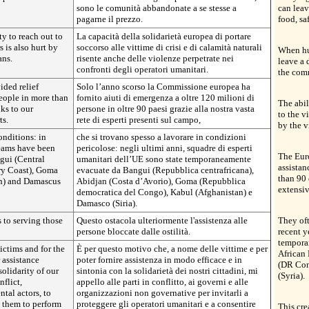
sono le comunità abbandonate a se stesse a
can leav
pagarne il prezzo.
food, sa
ty to reach out to
La capacità della solidarietà europea di portare
s is also hurt by
soccorso alle vittime di crisi e di calamità naturali
When hum
ans.
risente anche delle violenze perpetrate nei
leave a 
confronti degli operatori umanitari.
the comm
ded relief
Solo l’anno scorso la Commissione europea ha
people in more than
fornito aiuti di emergenza a oltre 120 milioni di
The abil
nks to our
persone in oltre 90 paesi grazie alla nostra vasta
to the vi
ts.
rete di esperti presenti sul campo,
by the v
nditions: in
che si trovano spesso a lavorare in condizioni
teams have been
pericolose: negli ultimi anni, squadre di esperti
The Eur
gui (Central
umanitari dell’UE sono state temporaneamente
assistan
ry Coast), Goma
evacuate da Bangui (Repubblica centrafricana),
than 90 
n) and Damascus
Abidjan (Costa d’Avorio), Goma (Repubblica
extensiv
democratica del Congo), Kabul (Afghanistan) e
Damasco (Siria).
s to serving those
Questo ostacola ulteriormente l'assistenza alle
They oft
persone bloccate dalle ostilità.
recent 
tempora
ictims and for the
È per questo motivo che, a nome delle vittime e per
African 
 assistance
poter fornire assistenza in modo efficace e in
(DR Con
solidarity of our
sintonia con la solidarietà dei nostri cittadini, mi
(Syria).
nflict,
appello alle parti in conflitto, ai governi e alle
al actors, to
organizzazioni non governative per invitarli a
 them to perform
proteggere gli operatori umanitari e a consentire
This cre