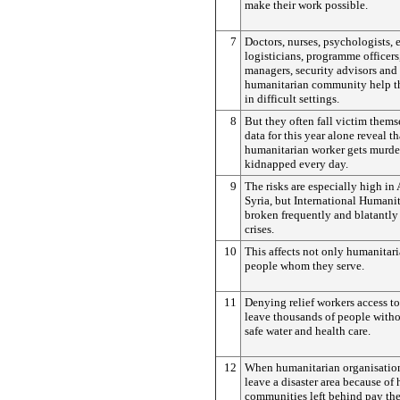
make their work possible.
7
Doctors, nurses, psychologists, 
logisticians, programme officers
managers, security advisors and t
humanitarian community help the
in difficult settings.
8
But they often fall victim thems
data for this year alone reveal th
humanitarian worker gets murde
kidnapped every day.
9
The risks are especially high in
Syria, but International Humani
broken frequently and blatantly
crises.
10
This affects not only humanitari
people whom they serve.
11
Denying relief workers access to
leave thousands of people withou
safe water and health care.
12
When humanitarian organisation
leave a disaster area because of 
communities left behind pay the