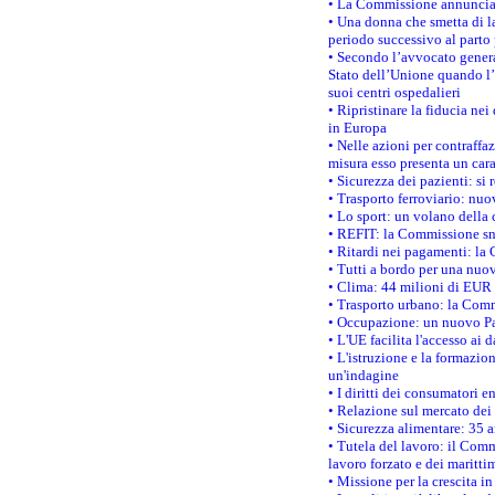
• La Commissione annuncia u
• Una donna che smetta di la
periodo successivo al parto 
• Secondo l’avvocato genera
Stato dell’Unione quando l’i
suoi centri ospedalieri
• Ripristinare la fiducia ne
in Europa
• Nelle azioni per contraffa
misura esso presenta un cara
• Sicurezza dei pazienti: si 
• Trasporto ferroviario: nuov
• Lo sport: un volano della 
• REFIT: la Commissione sne
• Ritardi nei pagamenti: la 
• Tutti a bordo per una nuo
• Clima: 44 milioni di EUR d
• Trasporto urbano: la Commi
• Occupazione: un nuovo Pas
• L'UE facilita l'accesso ai 
• L'istruzione e la formazi
un'indagine
• I diritti dei consumatori e
• Relazione sul mercato dei 
• Sicurezza alimentare: 35 a
• Tutela del lavoro: il Comm
lavoro forzato e dei maritti
• Missione per la crescita i