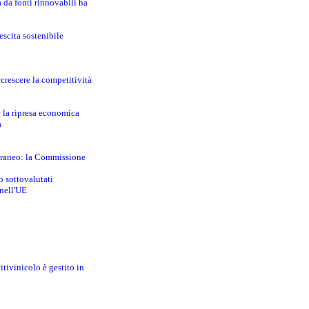
a da fonti rinnovabili ha
escita sostenibile
crescere la competitività
e la ripresa economica
a
erraneo: la Commissione
o sottovalutati
 nell'UE
itivinicolo è gestito in