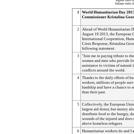
Inglese tratto 
Italiano tratto 
1
World Humanitarian Day 2013
Commissioner Kristalina Geo
2
Ahead of World Humanitarian D
August 19 2013, the European 
International Cooperation, Hum
Crisis Response, Kristalina Geo
following statement:
3
"Join me in paying tribute to t
women and men who provide li
assistance to victims of natural 
conflicts around the world.
4
Thanks to the daily efforts of h
workers, millions of people sur
hardship and have a chance to se
than their past.
5
Collectively, the European Union
largest aid donor, but money al
distribute food to the hungry, do
wounds of the injured and does 
above homeless refugees.
6
Humanitarian workers do and I 