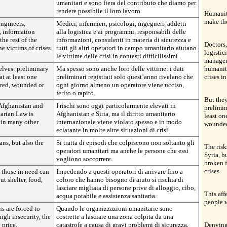
umanitari e sono fiera del contributo che diamo per
rendere possibile il loro lavoro.
Humanit
make the
engineers,
Medici, infermieri, psicologi, ingegneri, addetti
, information
alla logistica e ai programmi, responsabili delle
he rest of the
informazioni, consulenti in materia di sicurezza e
Doctors,
 victims of crises
tutti gli altri operatori in campo umanitario aiutano
logistic
le vittime delle crisi in contesti difficilissimi.
managers
elves: preliminary
Ma spesso sono anche loro delle vittime: i dati
humanit
at at least one
preliminari registrati solo quest’anno rivelano che
crises in
red, wounded or
ogni giorno almeno un operatore viene ucciso,
ferito o rapito.
But they
 Afghanistan and
I rischi sono oggi particolarmente elevati in
prelimin
tarian Law is
Afghanistan e Siria, ma il diritto umanitario
least on
 in many other
internazionale viene violato spesso e in modo
wounded
eclatante in molte altre situazioni di crisi.
ans, but also the
Si tratta di episodi che colpiscono non soltanto gli
The risk
operatori umanitari ma anche le persone che essi
Syria, b
vogliono soccorrere.
broken f
crises.
 those in need can
Impedendo a questi operatori di arrivare fino a
t shelter, food,
coloro che hanno bisogno di aiuto si rischia di
lasciare migliaia di persone prive di alloggio, cibo,
This aff
acqua potabile e assistenza sanitaria.
people 
s are forced to
Quando le organizzazioni umanitarie sono
high insecurity, the
costrette a lasciare una zona colpita da una
 price.
catastrofe a causa di gravi problemi di sicurezza,
Denying 