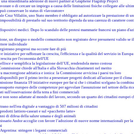
na straordinaria adesione di nuovi partner al Graphene Flagship Project
vorare o di cercare un impiego a causa delle limitazioni fisiche collegate alle ultim
può conservare lo status di «lavoratore»
le Cruz Villalón, uno Stato membro è obbligato ad autorizzare la prestazione di un
mpossibilità di prestarlo sul suo territorio dipenda da una carenza di carattere cont
i dispositivi medici. Dopo lo scandalo delle protesi mammarie francesi un piano d'azi
zione, un disegno o modello comunitario non registrato deve presumersi valido se il 
ttere individuale
registrano progressi ma occorre fare di più
e iniziative per rafforzare la crescita, l'efficienza e la qualità del servizio in Europa
crescita per l'economia dell'UE
llisce e semplifica la legislazione dell’UE, rendendola meno costosa
Commissione chiede all'Italia e alla Slovacchia chiarimenti nel merito
va macroregione adriatica e ionica: la Commissione avvicina i paesi tra loro
isponibili per il primo invito a presentare progetti dedicati all'azione per il clima
ssione finanzia 19 iniziative europee per far sì che i cittadini scelgano la combin
saporto europeo delle competenze per agevolare l'assunzione nel settore della rice
dati sull'osservazione della terra a fini commerciali
one non sono adattate al mondo del lavoro, secondo un quarto dei cittadini europei 
ntrano nell'era digitale a vantaggio di 507 milioni di cittadini
prodotti lattiero-caseari e sul «pacchetto latte»
nni di difesa della salute umana e degli animali
issario Andor accoglie con favore l’adozione di nuove norme internazionali per la t
mi
n Argentina: stringere i legami commerciali