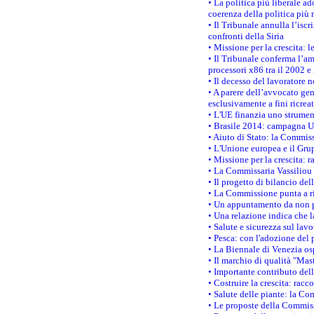
• La politica più liberale 
coerenza della politica più r
• Il Tribunale annulla l’iscr
confronti della Siria
• Missione per la crescita: 
• Il Tribunale conferma l’am
processori x86 tra il 2002 e
• Il decesso del lavoratore n
• A parere dell’avvocato gen
esclusivamente a fini ricrea
• L'UE finanzia uno strumen
• Brasile 2014: campagna UE
• Aiuto di Stato: la Commiss
• L'Unione europea e il Grup
• Missione per la crescita: 
• La Commissaria Vassiliou p
• Il progetto di bilancio de
• La Commissione punta a ri
• Un appuntamento da non p
• Una relazione indica che 
• Salute e sicurezza sul lav
• Pesca: con l'adozione del 
• La Biennale di Venezia os
• Il marchio di qualità "Mas
• Importante contributo del
• Costruire la crescita: ra
• Salute delle piante: la Co
• Le proposte della Commiss