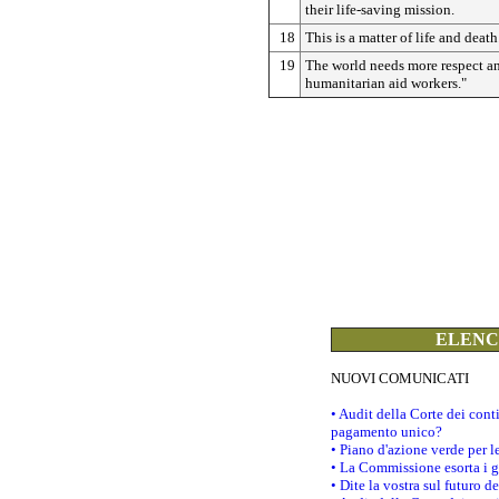
their life-saving mission.
18
This is a matter of life and death
19
The world needs more respect an
humanitarian aid workers."
ELENCO
NUOVI COMUNICATI
• Audit della Corte dei con
pagamento unico?
• Piano d'azione verde per 
• La Commissione esorta i go
• Dite la vostra sul futuro 