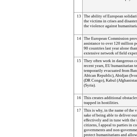
13
The ability of European solidari
the victims in crises and disaster
the violence against humanitari
14
The European Commission provi
assistance to over 120 million 
90 countries last year alone tha
extensive network of field exper
15
They often work in dangerous co
recent years, EU humanitarian 
temporarily evacuated from Ban
African Republic), Abidjan (Ivo
(DR Congo), Kabul (Afghanista
(Syria).
16
This creates additional obstacle
trapped in hostilities.
17
This is why, in the name of the v
sake of being able to deliver our
effectively and in tune with the 
citizens, I appeal to parties in co
governments and non-government
protect humanitarians and allow