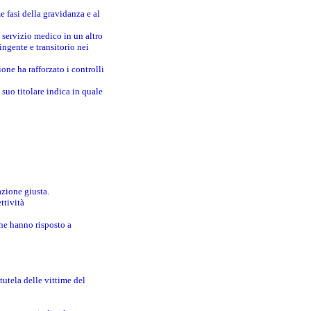
e fasi della gravidanza e al
 servizio medico in un altro
ingente e transitorio nei
one ha rafforzato i controlli
suo titolare indica in quale
azione giusta.
ttività
che hanno risposto a
utela delle vittime del