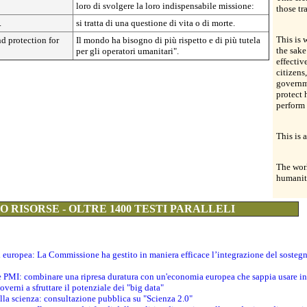
loro di svolgere la loro indispensabile missione:
those tr
.
si tratta di una questione di vita o di morte.
This is 
d protection for
Il mondo ha bisogno di più rispetto e di più tutela
the sake
per gli operatori umanitari".
effectiv
citizens,
governm
protect 
perform 
This is 
The worl
humanita
 RISORSE - OLTRE 1400 TESTI PARALLELI
ti europea: La Commissione ha gestito in maniera efficace l’integrazione del sosteg
le PMI: combinare una ripresa duratura con un'economia europea che sappia usare in 
verni a sfruttare il potenziale dei "big data"
della scienza: consultazione pubblica su "Scienza 2.0"