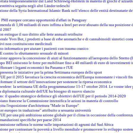
adottata temporaneamente dal Land Schleswig-Holstein in materia di giochi d’azzard
estrittiva seguita negli altri Länder tedeschi
izione della Syria International Islamic Bank nell’elenco delle entità destinatarie del
le PMI europee cercano opportunità d'affari in Paraguay
menda di 1,06 miliardi di euro inflitta a Intel per aver abusato della sua posizione
 il 2007
on estingue il suo diritto alle ferie annuali retribuite
erale Yves Bot, i prodotti a base di erbe aromatiche e di cannabinoidi sintetici com
tivi non costituiscono medicinali
to informatico per aiutare i pazienti con trauma cranico
 contro lo sfruttamento sessuale di minori
ione approva la concessione di aiuti al funzionamento all'aeroporto dello Stretto (I
po BEI uniscono le forze per mobilitare fino a 48 miliardi di euro di investimenti 
rafforzare i legami economici fra Panama e l'UE
resenta le iniziative per la prima Settimana europea dello sport
ll'UE per il 2015 favorisce la crescita economica dell'Europa nonostante i vincoli fin
formare il settore dell’innovazione per sostenere la ripresa economica
erdere: la settimana UE della programmazione 11-17 ottobre 2014. Le vostre idee
la diplomazia culturale dell'UE ha bisogno di nuovo slancio
oro: il quadro strategico definisce gli obiettivi dell'UE per il periodo 2014-2020
piano francese la Commissione intensifica le azioni in materia di controllo
pita l'esposizione d'architettura "Made in Europe"
ter europeo in traduzione" attribuito a sessanta università
l'UE per una più ambiziosa azione globale per il clima in occasione della conferen
ccomandazioni specifiche per paese 2014
mmissione rafforza le norme sulle importazioni di agrumi dal Sud Africa
ione per contrastare la povertà a livello mondiale e promuovere lo sviluppo sosten