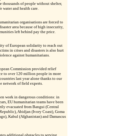
e thousands of people without shelter,
fe water and health care.
anitarian organisations are forced to
disaster area because of high insecurity,
unities left behind pay the price.
ity of European solidarity to reach out
ctims in crises and disasters is also hurt
iolence against humanitarians.
opean Commission provided relief
ce to over 120 million people in more
countries last year alone thanks to our
e network of field experts.
en work in dangerous conditions: in
years, EU humanitarian teams have been
rily evacuated from Bangui (Central
Republic), Abidjan (Ivory Coast), Goma
go), Kabul (Afghanistan) and Damascus
ates additional obstacles to serving