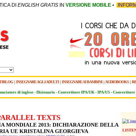
TICA DI
ENGLISH GRATIS
IN
VERSIONE MOBILE
•
INFORM
TIBLOG
|
INSEGNARE AGLI ADULTI
|
INSEGNARE AI BAMBINI
|
AUDIOBOOKS
|
RI
unciatore di inglese -
Dizionario -
Convertitore IPA/UK
-
IPA/US
-
Convertitore 
PARALLEL TEXTS
A MONDIALE 2013: DICHIARAZIONE DELLA
LISTE
IA UE KRISTALINA GEORGIEVA