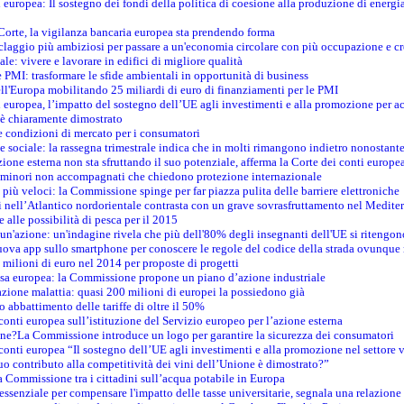
i europea: Il sostegno dei fondi della politica di coesione alla produzione di energi
 Corte, la vigilanza bancaria europea sta prendendo forma
iclaggio più ambiziosi per passare a un'economia circolare con più occupazione e cr
le: vivere e lavorare in edifici di migliore qualità
e PMI: trasformare le sfide ambientali in opportunità di business
ell'Europa mobilitando 25 miliardi di euro di finanziamenti per le PMI
 europea, l’impatto del sostegno dell’UE agli investimenti e alla promozione per ac
n è chiaramente dimostrato
e condizioni di mercato per i consumatori
e sociale: la rassegna trimestrale indica che in molti rimangono indietro nonostant
azione esterna non sta sfruttando il suo potenziale, afferma la Corte dei conti europe
i minori non accompagnati che chiedono protezione internazionale
e più veloci: la Commissione spinge per far piazza pulita delle barriere elettroniche
tici nell’Atlantico nordorientale contrasta con un grave sovrasfruttamento nel Medit
e alle possibilità di pesca per il 2015
un'azione: un'indagine rivela che più dell'80% degli insegnanti dell'UE si ritengon
nuova app sullo smartphone per conoscere le regole del codice della strada ovunque
 milioni di euro nel 2014 per proposte di progetti
esa europea: la Commissione propone un piano d’azione industriale
azione malattia: quasi 200 milioni di europei la possiedono già
o abbattimento delle tariffe di oltre il 50%
conti europea sull’istituzione del Servizio europeo per l’azione esterna
ine?La Commissione introduce un logo per garantire la sicurezza dei consumatori
conti europea “Il sostegno dell’UE agli investimenti e alla promozione nel settore v
uo contributo alla competitività dei vini dell’Unione è dimostrato?”
 Commissione tra i cittadini sull’acqua potabile in Europa
è essenziale per compensare l'impatto delle tasse universitarie, segnala una relazione