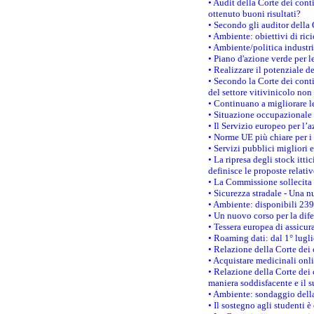
• Audit della Corte dei cont
ottenuto buoni risultati?
• Secondo gli auditor della
• Ambiente: obiettivi di ric
• Ambiente/politica industria
• Piano d'azione verde per l
• Realizzare il potenziale d
• Secondo la Corte dei conti
del settore vitivinicolo no
• Continuano a migliorare l
• Situazione occupazionale 
• Il Servizio europeo per l’
• Norme UE più chiare per 
• Servizi pubblici migliori 
• La ripresa degli stock it
definisce le proposte relativ
• La Commissione sollecita 
• Sicurezza stradale - Una 
• Ambiente: disponibili 239
• Un nuovo corso per la dif
• Tessera europea di assicur
• Roaming dati: dal 1° lugli
• Relazione della Corte dei 
• Acquistare medicinali onl
• Relazione della Corte dei 
maniera soddisfacente e il s
• Ambiente: sondaggio della
• Il sostegno agli studenti 