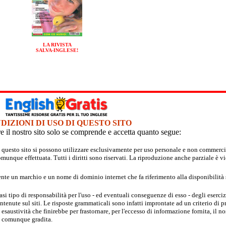
LA RIVISTA
SALVA-INGLESE!
DIZIONI DI USO DI QUESTO SITO
re il nostro sito solo se comprende e accetta quanto segue:
in questo sito si possono utilizzare esclusivamente per uso personale e non commerc
unque effettuata. Tutti i diritti sono riservati. La riproduzione anche parziale è vi
nte un marchio e un nome di dominio internet che fa riferimento alla disponibilità s
asi tipo di responsabilità per l'uso - ed eventuali conseguenze di esso - degli eserciz
enute sul siti. Le risposte grammaticali sono infatti improntate ad un criterio di pr
austività che finirebbe per frastornare, per l'eccesso di informazione fornita, il no
 è comunque gradita.