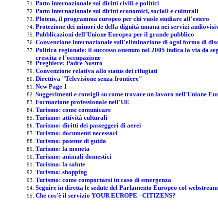
Patto internazionale sui diritti civili e politici
Patto internazionale sui diritti economici, sociali e culturali
Ploteus, il programma europeo per chi vuole studiare all'estero
Protezione dei minori de della dignità umana nei servizi audiovisi
Pubblicazioni dell'Unione Europea per il grande pubblico
Convenzione internazionale sull'eliminazione di ogni forma di dis
Politica regionale: il successo ottenuto nel 2005 indica la via da se
crescita e l’occupazione
Preghiere: Padre Nostro
Convenzione relativa allo status dei rifugiati
Direttiva "Televisione senza frontiere"
New Page 1
Suggerimenti e consigli su come trovare un lavoro nell'Unione Eu
Formazione professionale nell'UE
Turismo: come comunicare
Turismo: attività culturali
Turismo: diritti dei passeggeri di aerei
Turismo: documenti necessari
Turismo: patente di guida
Turismo: la moneta
Turismo: animali domestici
Turismo: la salute
Turismo: shopping
Turismo: come comportarsi in caso di emergenza
Seguire in diretta le sedute del Parlamento Europeo col webstrea
Che cos'è il servizio YOUR EUROPE - CITIZENS?