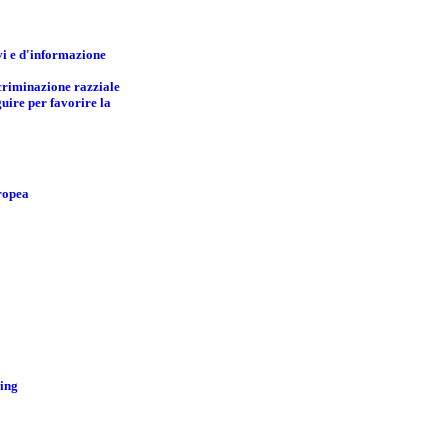
vi e d'informazione
criminazione razziale
guire per favorire la
ropea
ming