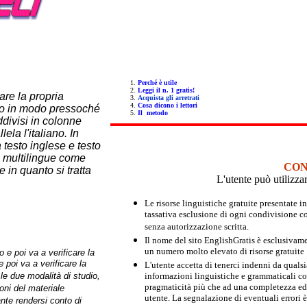
Perché è utile
Leggi il n. 1 gratis!
rare la propria
Acquista gli arretrati
Cosa dicono i lettori
rio in modo pressoché
Il metodo
ddivisi in colonne
ela l'italiano. In
 testo inglese e testo
iti multilingue come
CON
 in quanto si tratta
L'utente può utilizza
Le risorse linguistiche gratuite presentate 
tassativa esclusione di ogni condivisione com
senza autorizzazione scritta.
Il nome del sito EnglishGratis è esclusivame
un numero molto elevato di risorse gratuite
o e poi va a verificare la
 poi va a verificare la
L'utente accetta di tenerci indenni da qualsi
le due modalità di studio,
informazioni linguistiche e grammaticali cont
pragmaticità più che ad una completezza ed es
oni del materiale
utente. La segnalazione di eventuali errori
nte rendersi conto di