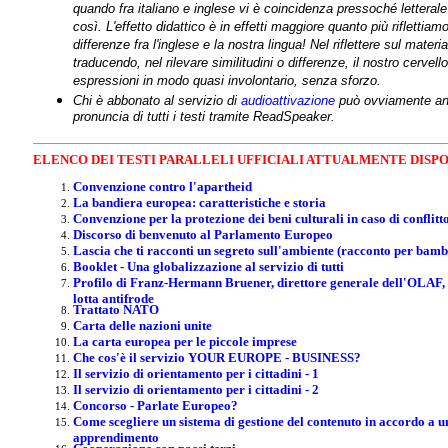
quando fra italiano e inglese vi è coincidenza pressoché lettera
così. L'effetto didattico è in effetti maggiore quanto più riflettia
differenze fra l'inglese e la nostra lingua! Nel riflettere sul mater
traducendo, nel rilevare similitudini o differenze, il nostro cerve
espressioni in modo quasi involontario, senza sforzo.
Chi è abbonato al servizio di
audioattivazione
può ovviamente anc
pronuncia di tutti i testi tramite ReadSpeaker.
ELENCO DEI TESTI PARALLELI UFFICIALI ATTUALMENTE DISPO
Convenzione contro l'apartheid
La bandiera europea: caratteristiche e storia
Convenzione per la protezione dei beni culturali in caso di conflit
Discorso di benvenuto al Parlamento Europeo
Lascia che ti racconti un segreto sull'ambiente (racconto per bamb
Booklet - Una globalizzazione al servizio di tutti
Profilo di Franz-Hermann Bruener, direttore generale dell'OLAF, u
lotta antifrode
Trattato NATO
Carta delle nazioni unite
La carta europea per le piccole imprese
Che cos'è il servizio YOUR EUROPE - BUSINESS?
Il servizio di orientamento per i cittadini - 1
Il servizio di orientamento per i cittadini - 2
Concorso - Parlate Europeo?
Come scegliere un sistema di gestione del contenuto in accordo a u
apprendimento