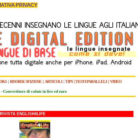
ATIVA PRIVACY
OKS
|
RISORSE SFIZIOSE
|
ARTICOLI
|
TIPS
|
TESTI PARALLELI
|
VIDEO
-
Convertitore di valute in lire ed euro
RIVISTA ENGLISH4LIFE