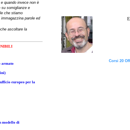
le e quando invece non è
mo su somiglianze e
iale che stiamo
llo immagazzina parole ed
E
he ascoltare la
NIBILI
Corsi 20 OR
to armato
ini)
fficio europeo per la
n modello di