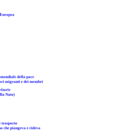
e Europea
 mondiale della pace
tori migranti e dei membri
ritarie
lla Nato)
a
i trasporto
no che piangeva e rideva