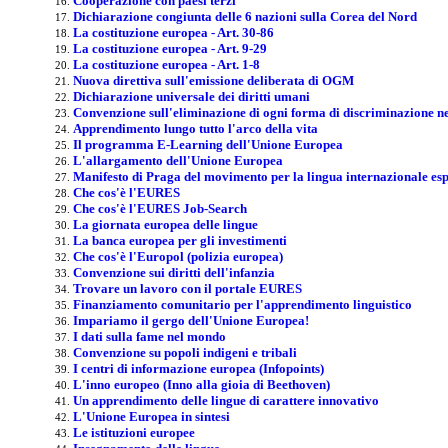
Cooperazione con paesi terzi
Dichiarazione congiunta delle 6 nazioni sulla Corea del Nord
La costituzione europea - Art. 30-86
La costituzione europea - Art. 9-29
La costituzione europea - Art. 1-8
Nuova direttiva sull'emissione deliberata di OGM
Dichiarazione universale dei diritti umani
Convenzione sull'eliminazione di ogni forma di discriminazione ne
Apprendimento lungo tutto l'arco della vita
Il programma E-Learning dell'Unione Europea
L'allargamento dell'Unione Europea
Manifesto di Praga del movimento per la lingua internazionale es
Che cos'è l'EURES
Che cos'è l'EURES Job-Search
La giornata europea delle lingue
La banca europea per gli investimenti
Che cos'è l'Europol (polizia europea)
Convenzione sui diritti dell'infanzia
Trovare un lavoro con il portale EURES
Finanziamento comunitario per l'apprendimento linguistico
Impariamo il gergo dell'Unione Europea!
I dati sulla fame nel mondo
Convenzione su popoli indigeni e tribali
I centri di informazione europea (Infopoints)
L'inno europeo (Inno alla gioia di Beethoven)
Un apprendimento delle lingue di carattere innovativo
L'Unione Europea in sintesi
Le istituzioni europee