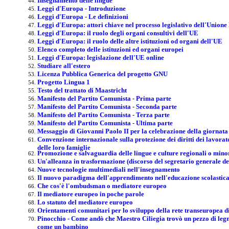
Insegnamento delle lingue
Leggi d'Europa - Introduzione
Leggi d'Europa - Le definizioni
Leggi d'Europa: attori chiave nel processo legislativo dell'Union
Leggi d'Europa: il ruolo degli organi consultivi dell'UE
Leggi d'Europa: il ruolo delle altre istituzioni od organi dell'UE
Elenco completo delle istituzioni ed organi europei
Leggi d'Europa: legislazione dell'UE online
Studiare all'estero
Licenza Pubblica Generica del progetto GNU
Progetto Lingua 1
Testo del trattato di Maastricht
Manifesto del Partito Comunista - Prima parte
Manifesto del Partito Comunista - Seconda parte
Manifesto del Partito Comunista - Terza parte
Manifesto del Partito Comunista - Ultima parte
Messaggio di Giovanni Paolo II per la celebrazione della giornata
Convenzione internazionale sulla protezione dei diritti dei lavora
delle loro famiglie
Promozione e salvaguardia delle lingue e culture regionali o mino
Un'alleanza in trasformazione (discorso del segretario generale de
Nuove tecnologie multimediali nell'insegnamento
Il nuovo paradigma dell'apprendimento nell'educazione scolastic
Che cos'è l'ombudsman o mediatore europeo
Il mediatore europeo in poche parole
Lo statuto del mediatore europeo
Orientamenti comunitari per lo sviluppo della rete transeuropea d
Pinocchio - Come andò che Maestro Ciliegia trovò un pezzo di leg
come un bambino