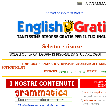
LA GRAMMA
NUOVA SEZIONE ELINGUE
Selettore risorse
IL METODO
|
GRAMMATICA
|
RISPOSTE GRAMMATICALI
|
MUL
SOTTOTITOLATI
ESERCIZI :
SERVIZI:
Serie 1
-
2
-
3
-
4
-
5
Pron
PRONU
DI I
1)
scrivi
o
copia-in
in
2)
seleziona
quello 
con il mouse
67 schede grammaticali dettagliate