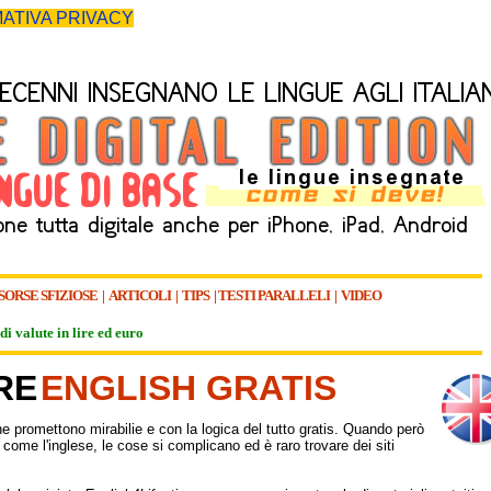
ATIVA PRIVACY
SORSE SFIZIOSE
|
ARTICOLI
|
TIPS
|
TESTI PARALLELI
|
VIDEO
di valute in lire ed euro
RE
ENGLISH GRATIS
che promettono mirabilie e con la logica del tutto gratis. Quando però
a come l'inglese, le cose si complicano ed è raro trovare dei siti