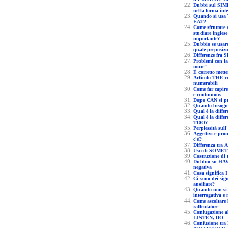
Dubbi sul SIMPLE PAST del verbo TO HAVE
nella forma inte
Quando si usa TO HAVE come sostituto di TO
EAT?
Come sfruttare al meglio un mese di tempo per
studiare inglese
importante?
Dubbio se usare TO TALK o TO SPEAK e con
quale preposizi
Di
Problemi con la struttura inglese "A friend 
mine"
È corr
Articolo THE con sostantivi numerabili e non
numerabili
Come far capire la differenza tra present sim
e continuous
Qual è 
Qual è la differenza, in inglese, fra ALSO e
TOO?
Perpl
Aggettivi e pronomi possessivi, che differenza
c'è?
D
Uso di S
Dubbio su HAVE e HAVE GOT in
negativa
C
Ci sono dei significati di WILL non come
ausiliare?
Quando non si usa DO nella form
interrogativa e 
Come ascoltare l'audio di ReadSpeaker al
rallentatore
Coniugazione al simple present di WRI
LISTEN, DO
Confusione tra PRONOME PERSONALE e