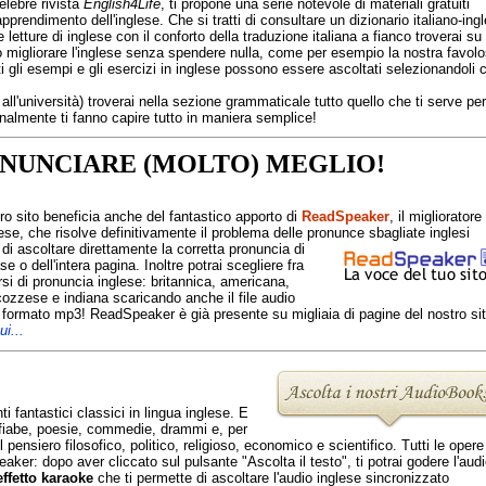
celebre rivista
English4Life
, ti propone una serie notevole di materiali gratuiti
pprendimento dell'inglese. Che si tratti di consultare un dizionario italiano-ing
 letture di inglese con il conforto della traduzione italiana a fianco troverai su
o migliorare l'inglese senza spendere nulla, come per esempio la nostra favol
ti gli esempi e gli esercizi in inglese possono essere ascoltati selezionandoli 
 all'università) troverai nella sezione grammaticale tutto quello che ti serve per
inalmente ti fanno capire tutto in maniera semplice!
NUNCIARE (MOLTO) MEGLIO!
tro sito beneficia anche del fantastico apporto di
ReadSpeaker
, il miglioratore
ese, che risolve definitivamente il problema delle pronunce sbagliate inglesi
di ascoltare direttamente la corretta pronuncia
di
se o dell'intera pagina. Inoltre potrai scegliere fra
ersi di pronuncia inglese: britannica, americana,
cozzese e indiana scaricando anche il file audio
in formato mp3! ReadSpeaker è già presente su migliaia di pagine del nostro sit
i...
i fantastici classici in lingua inglese. E
i fiabe, poesie, commedie, drammi e, per
l pensiero filosofico, politico, religioso, economico e scientifico. Tutti le opere
er: dopo aver cliccato sul pulsante "Ascolta il testo", ti potrai godere l'aud
effetto karaoke
che ti permette di ascoltare l'audio inglese sincronizzato