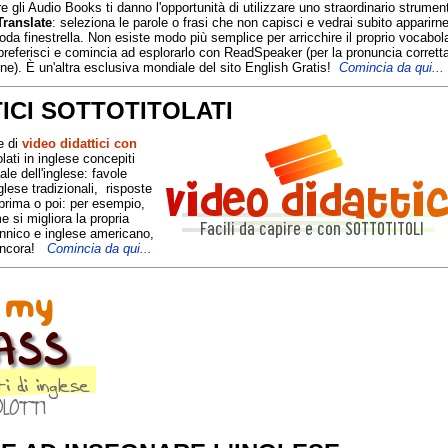
re gli Audio Books ti danno l'opportunità di utilizzare uno straordinario strumen
Translate
: seleziona le parole o frasi che non capisci e vedrai subito apparirne
oda finestrella. Non esiste modo più semplice per arricchire il proprio vocabol
e preferisci e comincia ad esplorarlo con ReadSpeaker (per la pronuncia corrett
ne). È un'altra esclusiva mondiale del sito English Gratis!
Comincia da qui...
TICI SOTTOTITOLATI
e di
video didattici con
lati in inglese concepiti
le dell'inglese: favole
glese tradizionali, risposte
 prima o poi: per esempio,
e si migliora la propria
tannico e inglese americano,
ancora!
C
omincia da qui...