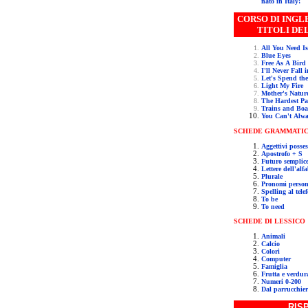
nato in Italy!
CORSO DI INGLESE 
TITOLI DE
All You Need I
Blue Eyes
Free As A Bird
I'll Never Fall
Let's Spend the
Light My Fire
Mother's Natur
The Hardest Pa
Trains and Boa
You Can't Alw
SCHEDE GRAMMATIC
Aggettivi posses
Apostrofo + S
Futuro semplic
Lettere dell'alf
Plurale
Pronomi person
Spelling al tele
To be
To need
SCHEDE
DI LESSICO
Animali
Calcio
Colori
Computer
Famiglia
Frutta e verdur
Numeri 0-200
Dal parrucchier
RIS