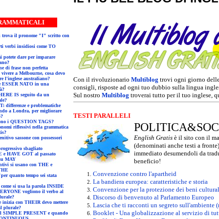
SPOSTE GRAMMATICALI
con
cano?
zione di frase non perfetta
e l'inglese australiano?
Con il rivoluzionario
Multiblog
trovi ogni giorno delle
consigli, risposte ad ogni tuo dubbio sulla lingua ingles
tà?
Sul nostro
Multiblog
troverai tutto per il tuo inglese, 
ale?
WON'T e WANT: differenze e problematiche
TESTI PARALLELI
o?
 gestiscono i QUESTION TAGS?
POLITICA&SOC
is?
English Gratis
è il sito con il ma
(denominati anche testi a fronte
so del tempo progressivo sbagliato
immediato desumendoli da traduz
Dubbi su HAVE e HAVE GOT al passato
Una domanda su MAY
beneficio!
 THE
Convenzione contro l'apartheid
La bandiera europea: caratteristiche e storia
osa significa e come si usa la parola INSIDE
Convenzione per la protezione dei beni culturali
Discorso di benvenuto al Parlamento Europeo
lurale?
Lascia che ti racconti un segreto sull'ambiente 
al plurale?
Booklet - Una globalizzazione al servizio di tut
CONTINUOUS