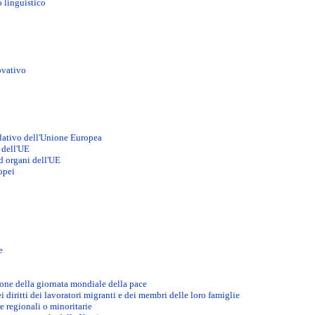
 linguistico
ovativo
slativo dell'Unione Europea
 dell'UE
od organi dell'UE
opei
e
ione della giornata mondiale della pace
diritti dei lavoratori migranti e dei membri delle loro famiglie
e regionali o minoritarie