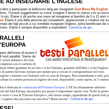
E AD INSEGNARE L'INGLESE
z'altro a partecipare al bellissimo blog per insegnanti
God Bless My English
glese. Troverai suggerimenti su come svolgere il lavoro in classe con un pizzi
x"! In più, Elaine ti dà anche una mano ad insegnare ai bambini da 5 a 12 anni 
ss
!
Elaine è una delle persone più competenti, appassionate e creative nel s
io dei figli piccoli a cui vorrebbe insegnare l'inglese, potrà beneficiare dei 
scrivere, Elaine è sempre disponibile a rispondere!
C
omincia da qui...
RALLELI
L'EUROPA
iarsi dell'onore di essere il
i testi paralleli. Siamo da
l valore didattico dei testi
complessi con il conforto di
ta infatti guardare da un lato e si ha l'italiano, guardare dall'altro e si ha l'inglese.
i di partire dal testo italiano per andare poi a cercare le corrispondenze nel testo
inglese e aiutarsi con l'italiano solo in caso di bisogno. Raccomandiamo a tutti, poi,
coltare la corretta pronuncia inglese dei testi, disponibile, come sapete, in 5 varietà 
ker è dedicata ai
comunicati dell'Unione Europea
. L'UE ha ultimamente adottato
poli del Sud Europa, ma proprio per questo è importante sapere cosa "bolle in pento
uole e cosa fa l'Unione Europea e, allo stesso tempo, approfittare di questi testi p
di "cogliere due piccioni con una fava"! Buon lavoro!
Comincia da qui...
LESE!