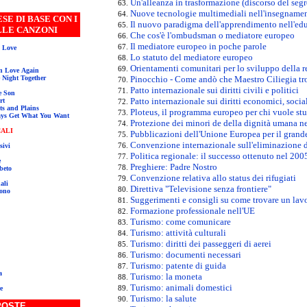
Un'alleanza in trasformazione (discorso del segr
Nuove tecnologie multimediali nell'insegname
DI BASE CON I
Il nuovo paradigma dell'apprendimento nell'edu
LLE CANZONI
Che cos'è l'ombudsman o mediatore europeo
Il mediatore europeo in poche parole
s Love
Lo statuto del mediatore europeo
Orientamenti comunitari per lo sviluppo della re
 in Love Again
 Night Together
Pinocchio - Come andò che Maestro Ciliegia tr
Patto internazionale sui diritti civili e politici
e Son
Patto internazionale sui diritti economici, social
rt
ts and Plains
Ploteus, il programma europeo per chi vuole stud
ays Get What You Want
Protezione dei minori de della dignità umana ne
ALI
Pubblicazioni dell'Unione Europea per il grand
Convenzione internazionale sull'eliminazione d
sivi
Politica regionale: il successo ottenuto nel 2005
e
Preghiere: Padre Nostro
abeto
Convenzione relativa allo status dei rifugiati
ali
Direttiva "Televisione senza frontiere"
fono
Suggerimenti e consigli su come trovare un lav
Formazione professionale nell'UE
Turismo: come comunicare
Turismo: attività culturali
Turismo: diritti dei passeggeri di aerei
Turismo: documenti necessari
Turismo: patente di guida
a
Turismo: la moneta
Turismo: animali domestici
e
Turismo: la salute
POSTE