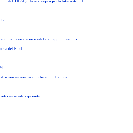
rale dell'OLAF, ufficio europeo per la lotta antifrode
SS?
tenuto in accordo a un modello di apprendimento
Corea del Nord
GM
 discriminazione nei confronti della donna
 internazionale esperanto