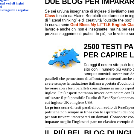
DUE BLOG PER IMPARAR
a dei verbi irregolari
messa sull'uso dei tempi verbali inglesi
liari
eneralità sulle forme interrogative e negative
Se sei un/una insegnante di inglese ti invitiamo sen
Class
tenuto da Elaine Bertolotti direttamente in in
di "lateral thinking" e di creatività "outside the bo
la nuova serie
God Bless My LITTLE English Cla
lavoro e anche chi non è insegnante, ma ha per esemp
preziosi suggerimenti pratici. In più, se le volete 
2500
TESTI PA
PER CAPIRE 
Da oggi il nostro sito può freg
s
sito con il numero più vasto d
sempre convinti
sostenitori de
paralleli che permettono di affrontare contenuti anche 
avere sempre la traduzione italiana a portata d'occhio. Bas
lavorare con i testi paralleli consigliamo ai meno espert
inglese. I più esperti potranno invece cominciare con l'
utilizzare il più possibile l'audio di ReadSpeaker per as
cui inglese UK e inglese USA.
La
prima serie
di testi paralleli con audio di ReadSpea
politiche non sempre in linea con le aspirazioni dei po
per non trovarci impreparati un domani. Conoscere cosa v
imparare meglio l'inglese ci pare un classico esempio 
IL PIÙ BEL BLOG DI ING