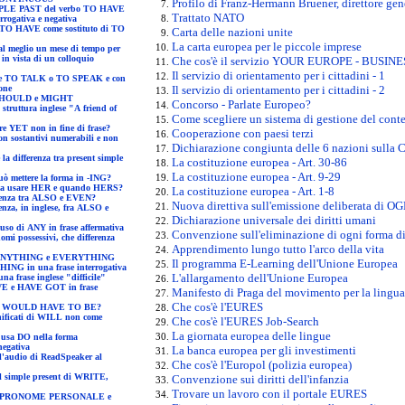
Profilo di Franz-Hermann Bruener, direttore gene
Trattato NATO
rrogativa e negativa
Carta delle nazioni unite
La carta europea per le piccole imprese
 in vista di un colloquio
Che cos'è il servizio YOUR EUROPE - BUSINE
Il servizio di orientamento per i cittadini - 1
one
Il servizio di orientamento per i cittadini - 2
fferenze fra SHOULD e MIGHT
Concorso - Parlate Europeo?
of
Come scegliere un sistema di gestione del con
etto mettere YET non in fine di frase?
Cooperazione con paesi terzi
Dichiarazione congiunta delle 6 nazioni sulla 
ple
La costituzione europea - Art. 30-86
La costituzione europea - Art. 9-29
Dopo CAN si può mettere la forma in -ING?
Quando bisogna usare HER e quando HERS?
La costituzione europea - Art. 1-8
la differenza tra ALSO e EVEN?
Nuova direttiva sull'emissione deliberata di O
Dichiarazione universale dei diritti umani
essità sull'uso di ANY in frase affermativa
Convenzione sull'eliminazione di ogni forma di
Apprendimento lungo tutto l'arco della vita
ifferenza tra ANYTHING e EVERYTHING
Il programma E-Learning dell'Unione Europea
OMETHING in una frase interrogativa
L'allargamento dell'Unione Europea
Costruzione di una frase inglese "difficile"
 frase
Manifesto di Praga del movimento per la lingua
Che cos'è l'EURES
osa significa I WOULD HAVE TO BE?
Che cos'è l'EURES Job-Search
La giornata europea delle lingue
a
negativa
La banca europea per gli investimenti
Che cos'è l'Europol (polizia europea)
TE,
Convenzione sui diritti dell'infanzia
Trovare un lavoro con il portale EURES