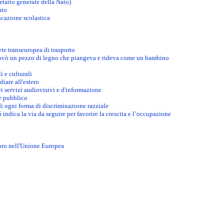
etario generale della Nato)
nto
cazione scolastica
te transeuropea di trasporto
ovò un pezzo di legno che piangeva e rideva come un bambino
i e culturali
iare all'estero
i servizi audiovisivi e d'informazione
e pubblico
i ogni forma di discriminazione razziale
 indica la via da seguire per favorire la crescita e l’occupazione
oro nell'Unione Europea