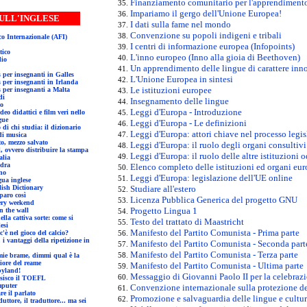
Finanziamento comunitario per l'apprendimento
Impariamo il gergo dell'Unione Europea!
SULL'INGLESE
I dati sulla fame nel mondo
Convenzione su popoli indigeni e tribali
Alfabeto Fonetico Internazionale (AFI)
I centri di informazione europea (Infopoints)
idattico
L'inno europeo (Inno alla gioia di Beethoven)
dio
Un apprendimento delle lingue di carattere inn
Corsi Comenius per insegnanti in Galles
L'Unione Europea in sintesi
Corsi Comenius per insegnanti in Irlanda
Le istituzioni europee
Corsi Comenius per insegnanti a Malta
ldi
Insegnamento delle lingue
bo
Leggi d'Europa - Introduzione
attici e film veri nello
gue
Leggi d'Europa - Le definizioni
co di chi studia: il dizionario
Leggi d'Europa: attori chiave nel processo legi
di musica
ato, mezzo salvato
Leggi d'Europa: il ruolo degli organi consultivi
l, ovvero distribuire la stampa
Leggi d'Europa: il ruolo delle altre istituzioni 
alia
ndra
Elenco completo delle istituzioni ed organi eur
no
Leggi d'Europa: legislazione dell'UE online
 lingua inglese
lan English Dictionary
Studiare all'estero
imparo così
Licenza Pubblica Generica del progetto GNU
r mystery weekend
Progetto Lingua 1
ick in the wall
 cattiva sorte: come si
Testo del trattato di Maastricht
esi
Manifesto del Partito Comunista - Prima parte
Quanto inglese c'è nel gioco del calcio?
 i vantaggi della ripetizione in
Manifesto del Partito Comunista - Seconda part
Manifesto del Partito Comunista - Terza parte
mie brame, dimmi qual è la
iore del reame
Manifesto del Partito Comunista - Ultima parte
tubbyland!
Messaggio di Giovanni Paolo II per la celebraz
ammansisco il TOEFL
mputer
Convenzione internazionale sulla protezione dei 
rtificare il parlato
Promozione e salvaguardia delle lingue e cultur