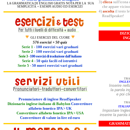
3)
clicca
sull'icona 
LA GRAMMATICA DI ENGLISH GRATIS NOTA PER LA SUA
che appare vicino 
SEMPLICITÀ + ESEMPI AUDIO ED ESERCIZI
4)
ascolta
il testo l
ReadSpeaker!
DIZI
IN
GLI ESERCIZI DEL CUORE
576
esercizi + 50 quiz
Serie 1
- 100 esercizi vari graduati
Serie 2
- 100 esercizi vari graduati
Serie 3
- 100 esercizi di traduzione dall'italiano
Serie 4
- 50 quiz facili ed istruttivi
Serie 5
- 50 nuovi esercizi vari graduati
TRA
INGLES
Inserire
nell
la 
e poi c
Pronunciatore di inglese ReadSpeaker
TRA
Dizionario inglese-italiano di Babylon
Convertitore
ITALIA
alfabeto fonetico IPA > UK
Impostare
Ingle
Convertitore alfabeto fonetico IPA > USA
inserire la parola 
Convertitore di valute in lire ed euro
GRAMMATI