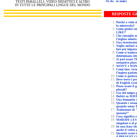
-
To do - to make
TESTI PARALLELI, VIDEO DIDATTICI E ALTRO
IN TUTTE LE PRINCIPALI LINGUE DEL MONDO
RI
Perché a volte si trova il pronome "I" scritto 
la minuscola?
Come gestire certi verbi insidiosi come TO
LIKE?
Che consiglio mi potete dare per imparare
l'inglese ameri
Una ricostru
Voglio andare a vivere a Melbourne, cosa devo
fare per imparar
Come si traduce ESSER NATO in una
determinata cit
Si può usare THERE IS seguito da un
sostantivo plur
Come fare, vivendo a Londra, per migliorare
l'inglese parlat
Come si
Dove trovo i pronomi riflessivi nella grammatica
di English Grat
Posso usare il genitivo sassone con possessori
plurali?
U
Quando i sostantivi si usano con THE e
quando senza
Traduzione di "per quanto tempo sei stata
sposata?"
C
NOBODY e EVERYONE vogliono il verbo al
singolare o al p
In una frase che inizia con THEIR devo mettere
anche il verbo 
Quando usare il SIMPLE PRESENT e quando
il PRESENT 