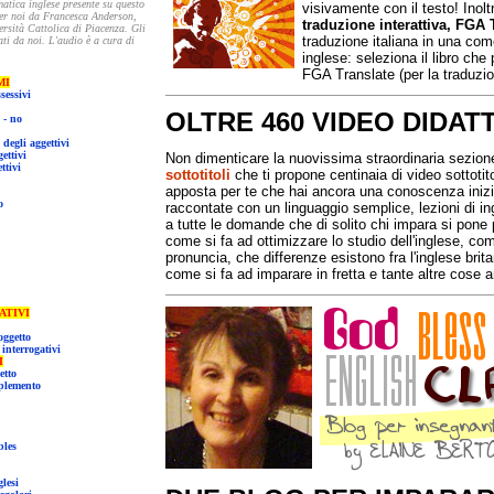
ica inglese presente su questo
visivamente con il testo! Inolt
 per noi da Francesca Anderson,
traduzione interattiva, FGA 
traduzione italiana in una com
inglese: seleziona il libro ch
FGA Translate (per la traduzio
MI
sessivi
OLTRE 460 VIDEO DIDAT
 - no
degli aggettivi
ettivi
Non dimenticare la nuovissima straordinaria sezion
ettivi
sottotitoli
che ti propone centinaia di video sottotito
apposta per te che hai ancora una conoscenza inizia
vo
raccontate con un linguaggio semplice, lezioni di in
a tutte le domande che di solito chi impara si pone
come si fa ad ottimizzare lo studio dell'inglese, com
pronuncia, che differenze esistono fra l'inglese bri
come si fa ad imparare in fretta e tante altre cose 
OGATIVI
oggetto
interrogativi
I
etto
mplemento
bles
dei verbi inglesi