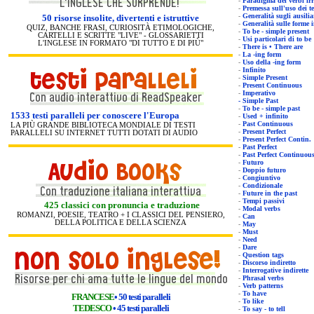
-
Paradigm
-
Pre
-
Generalità sugli ausi
50 risorse insolite, divertenti e istruttive
-
G
QUIZ, BANCHE FRASI, CURIOSITÀ ETIMOLOGICHE,
-
To be - simple present
CARTELLI E SCRITTE "LIVE" - GLOSSARIETTI
-
Usi particolari di to be
L'INGLESE IN FORMATO "DI TUTTO E DI PIÙ"
-
There is • There are
-
La -i
ng form
-
Uso della -ing form
-
Infinito
-
Simple Present
-
Present Continuous
-
Imperativo
-
Simple Past
-
To be - simple past
1533 testi paralleli per conoscere l'Europa
-
Used + infinito
-
Past Continuous
LA PIÙ GRANDE BIBLIOTECA MONDIALE DI TESTI
-
Present Perfect
PARALLELI SU INTERNET TUTTI DOTATI DI AUDIO
-
Present Perfect Contin.
-
Past Perfect
-
Past Perfect Continuou
-
Futuro
-
Doppio futuro
-
Congiuntivo
-
Condizionale
-
Future in the past
-
Tempi passivi
425 classici con pronuncia e traduzione
-
Modal verbs
ROMANZI, POESIE, TEATRO + I CLASSICI DEL PENSIERO,
-
Can
DELLA POLITICA E DELLA SCIENZA
-
May
-
Must
-
Need
-
Dare
-
Question tags
-
Discorso indiretto
-
Interrogative indirette
-
Phrasal verbs
-
Verb patterns
-
To have
FRANCESE
• 50 testi paralleli
-
To like
TEDESCO
• 45 testi paralleli
-
To say - to tell