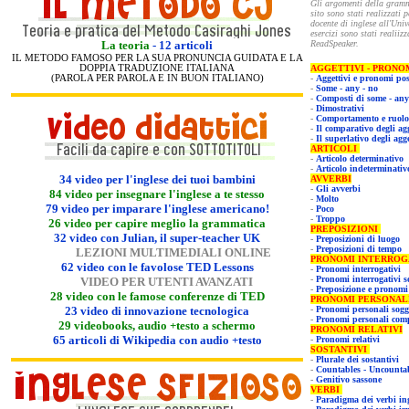
Gli argomenti della
grammat
sito sono stati realizzati
docente di inglese all'Università Cattolica di Piacenza. Gli
esercizi sono stati realiizzati da noi. L'audio è a cura di
La teoria
-
12 articoli
ReadSpeaker.
IL METODO FAMOSO PER LA SUA PRONUNCIA GUIDATA E LA
DOPPIA TRADUZIONE ITALIANA
AGGETTIVI - PRONO
(PAROLA PER PAROLA E IN BUON ITALIANO)
-
Aggettivi e pronomi pos
-
Some - any - no
-
Composti di some - any
-
Dimostrativi
-
Comportamento e ruolo 
-
Il comparativo degli agg
-
Il superlativo degli agg
ARTICOLI
-
Articolo determinativo
-
Articolo indeterminati
34 video per l'inglese de
i tuoi bambini
AVVERBI
-
Gli avverbi
8
4 video per insegnare l'inglese a te stesso
-
Molto
79 video per imparare l'inglese americano!
-
Poco
-
Troppo
26 video per capire meglio la grammatica
PREPOSIZIONI
32
video con Julian, il super-teacher UK
-
Preposizioni di luogo
-
Preposizioni di tempo
LEZIONI MULTIMEDIALI ONLINE
PRONOMI INTERR
62 video con le favolose TED Lessons
-
Pronomi interrogativi
-
Pronomi interrogativi s
VIDEO PER UTENTI AVANZATI
-
Preposizione e pronomi 
28 video con le famose conferenze di TED
PRONOMI PERSONAL
23
video di innovazione tecnologica
-
Pronomi personali sogg
-
Pronomi personali co
29 videobooks, audio +testo a schermo
PRONOMI RELATIVI
65 articoli di Wikipedia con audio +testo
-
Pronomi relativi
SOSTANTIVI
-
Plurale dei sostantivi
-
Countables - Uncounta
-
Genitivo sassone
VERBI
-
Paradigma 