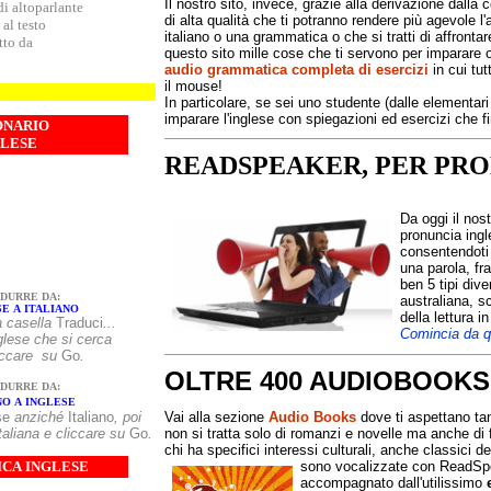
Il nostro sito, invece, grazie alla derivazione dalla 
di altoparlante
di alta qualità
che ti potranno rendere più agevole l'a
al testo
italiano o una grammatica o che si tratti di affrontare
etto da
questo sito mille cose che ti servono per imparare 
audio
grammatica
completa di esercizi
in cui tut
il mouse!
In particolare, se sei uno studente (dalle elementari
imparare l'inglese con spiegazioni ed esercizi che f
ONARIO
GLESE
READSPEAKER, PER PRO
Da oggi il nos
pronuncia ingl
consentendoti 
una parola, fra
ben 5 tipi div
DURRE DA:
australiana, s
E A ITALIANO
della lettura 
a casella
Traduci
...
Comincia da qu
parola inglese che si cerca
liccare su
Go
.
OLTRE 400 AUDIOBOOKS
DURRE DA:
NO A INGLESE
se
anziché
Italiano
, poi
Vai alla sezione
Audio Books
dove ti aspettano tant
italiana e cliccare su
Go
.
non si tratta solo di romanzi e novelle ma anche d
chi ha specifici interessi culturali, anche classici de
CA INGLESE
sono
vocalizzate con ReadSpeak
accompagnato dall'utilissimo