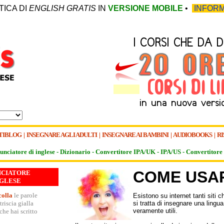
TICA DI
ENGLISH GRATIS
IN
VERSIONE MOBILE
•
INFORM
TIBLOG
|
INSEGNARE AGLI ADULTI
|
INSEGNARE AI BAMBINI
|
AUDIOBOOKS
|
RI
unciatore di inglese -
Dizionario -
Convertitore IPA/UK
-
IPA/US
-
Convertitore 
COME USA
NCIATORE
NGLESE
colla
le parole
Esistono su internet tanti siti 
glesi dentro la striscia gialla
si tratta di insegnare una lingu
veramente utili.
che hai scritto