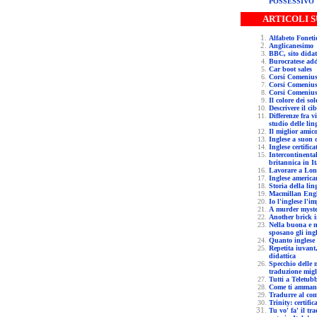
POSSESSIVO
ARTICOLI 
Anglicanesimo
BBC, sito d
Burocratese ad
Car boot sales
Il colore dei so
Descrivere il ci
Differenze fra video did
studio delle lin
Il miglior ami
Inglese a suon 
Inglese certific
Intercontinenta
britannica in It
Lavorare a Lo
Inglese america
Storia della
Macmil
Io l'inglese l'
A murde
Another br
Nella buona e nella
sposano gli ingl
Repetita iuvant,
didattica
Specchio delle 
traduzione migl
Tutti a Tele
Come ti 
Tradurre al co
Trinity: ce
Tu vo' fa' il traduttore, il traduttore... ma sei