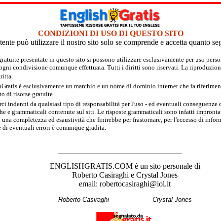
CONDIZIONI DI USO DI QUESTO SITO
tente può utilizzare il nostro sito solo se comprende e accetta quanto se
 gratuite presentate in questo sito si possono utilizzare esclusivamente per uso per
 ogni condivisione comunque effettuata. Tutti i diritti sono riservati. La riproduzion
itta.
hGratis è esclusivamente un marchio e un nome di dominio internet che fa riferimento
 di risorse gratuite
rci indenni da qualsiasi tipo di responsabilità per l'uso - ed eventuali conseguenze di
e e grammaticali contenute sul siti. Le risposte grammaticali sono infatti improntate
 una completezza ed esaustività che finirebbe per frastornare, per l'eccesso di inform
 di eventuali errori è comunque gradita.
ENGLISHGRATIS.COM è un sito personale di
Roberto Casiraghi e Crystal Jones
email: robertocasiraghi@iol.it
Roberto Casiraghi
Crystal Jones