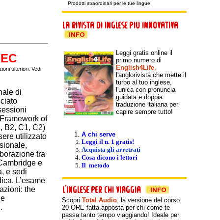
Prodotti straordinari per le tue lingue
Leggi gratis online il
LEC
primo numero di
English4Life
,
oni ulteriori. Vedi
l'anglorivista che mette il
turbo al tuo inglese,
l'unica con pronuncia
nale di
guidata e doppia
sciato
traduzione italiana per
sessioni
capire sempre tutto!
 Framework of
1, B2, C1, C2)
A chi serve
sere utilizzato
Leggi il n. 1 gratis!
sionale,
Acquista gli arretrati
aborazione tra
Cosa dicono i lettori
i Cambridge e
Il metodo
a, e sedi
idica. L’esame
azioni: the
he
Scopri
Total Audio
, la versione del
corso
.
20 ORE fatta apposta per chi come te
passa tanto tempo viaggiando! Ideale per