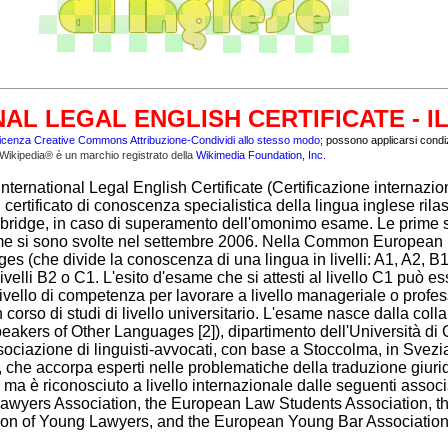
AL LEGAL ENGLISH CERTIFICATE - I
licenza Creative Commons Attribuzione-Condividi allo stesso modo
; possono applicarsi condizi
. Wikipedia® è un marchio registrato della
Wikimedia Foundation, Inc.
nternational Legal English Certificate (Certificazione internazio
 certificato di conoscenza specialistica della lingua inglese rila
mbridge, in caso di superamento dell'omonimo esame. Le prime 
ame si sono svolte nel settembre 2006. Nella Common European
s (che divide la conoscenza di una lingua in livelli: A1, A2, B
ivelli B2 o C1. L'esito d'esame che si attesti al livello C1 può es
vello di competenza per lavorare a livello manageriale o profes
corso di studi di livello universitario. L'esame nasce dalla coll
peakers of Other Languages [2]), dipartimento dell'Università d
ssociazione di linguisti-avvocati, con base a Stoccolma, in Svezi
a, che accorpa esperti nelle problematiche della traduzione giur
 ma è riconosciuto a livello internazionale dalle seguenti associ
yers Association, the European Law Students Association, t
tion of Young Lawyers, and the European Young Bar Association