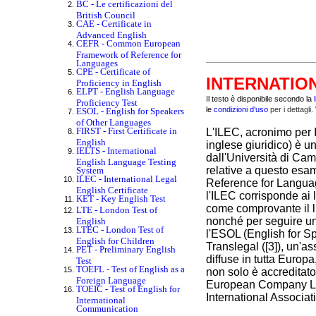
BC - Le certificazioni del
British Council
CAE - Certificate in
Advanced English
CEFR - Common European
Framework of Reference for
Languages
CPE - Certificate of
INTERNATION
Proficiency in English
ELPT - English Language
Il testo è disponibile secondo la
Proficiency Test
le
condizioni d'uso
per i dettagli
ESOL - English for Speakers
of Other Languages
FIRST - First Certificate in
L'ILEC, acronimo per I
English
inglese giuridico) è un
IELTS - International
dall'Università di Ca
English Language Testing
relative a questo es
System
ILEC - International Legal
Reference for Language
English Certificate
l'ILEC corrisponde ai l
KET - Key English Test
come comprovante il li
LTE - London Test of
nonché per seguire un 
English
LTEC - London Test of
l'ESOL (English for S
English for Children
Translegal ([3]), un'a
PET - Preliminary English
diffuse in tutta Europ
Test
TOEFL - Test of English as a
non solo è accreditato
Foreign Language
European Company Law
TOEIC - Test of English for
International Associa
International
Communication