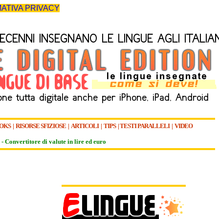
ATIVA PRIVACY
OKS
|
RISORSE SFIZIOSE
|
ARTICOLI
|
TIPS
|
TESTI PARALLELI
|
VIDEO
-
Convertitore di valute in lire ed euro