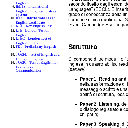
English
secondo livello degli esami d
IELTS - International
Languages" (ESOL). È inserito
English Language Testing
grado di conoscenza della lin
System
ILEC - International Legal
comuni e di vita quotidiana. S
English Certificate
esami Cambridge Esol, in parti
KET - Key English Test
LTE - London Test of
English
LTEC - London Test of
English for Children
Struttura
PET - Preliminary English
Test
TOEFL - Test of English as a
Si compone di tre moduli, o "p
Foreign Language
TOEIC - Test of English for
inglese in quattro abilità: rea
International
(parlare)
.
Communication
Paper 1: Reading and 
nella trasformazione di 
messaggio scritto e una 
abilità di scrittura, les
Paper 2: Listening
, de
o dialogo registrato e c
chi parla;
Paper 3: Speaking
, di