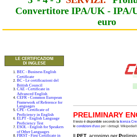
Convertitore IPA/UK
-
IPA/
euro
LE CERTIFICAZIONI
DI INGLESE
BEC - Business English
Certificate
BC - Le certificazioni del
British Council
CAE - Certificate in
Advanced English
CEFR - Common European
Framework of Reference for
Languages
CPE - Certificate of
PRELIMINARY ENG
Proficiency in English
ELPT - English Language
Il testo è disponibile secondo la
licenza Cre
Proficiency Test
le
condizioni d'uso
per i dettagli. Wikipedia
ESOL - English for Speakers
of Other Languages
FIRST - First Certificate in
Il
PET
, acronimo per
P
relimi