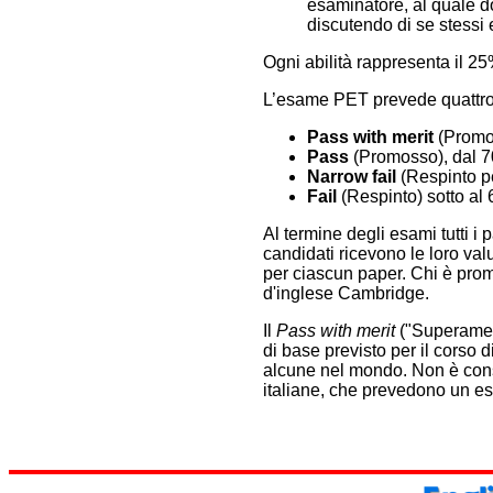
esaminatore, al quale d
discutendo di se stessi e
Ogni abilità rappresenta il 25
L’esame PET prevede quattro d
Pass with merit
(Promos
Pass
(Promosso), dal 
Narrow fail
(Respinto p
Fail
(Respinto) sotto al
Al termine degli esami tutti i
candidati ricevono le loro val
per ciascun paper. Chi è prom
d'inglese Cambridge.
Il
Pass with merit
("Superament
di base previsto per il corso d
alcune nel mondo. Non è consi
italiane, che prevedono un es