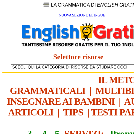
LA GRAMMATICA DI
ENGLISH GRAT
NUOVA SEZIONE ELINGUE
Selettore risorse
IL MET
GRAMMATICALI
|
MULTIB
INSEGNARE AI BAMBINI
|
A
ARTICOLI
|
TIPS
|
TESTI PA
3
-
4
-
5
SERVIZI:
Pronu