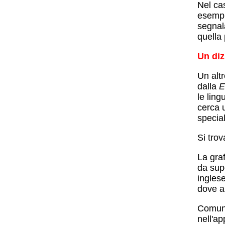
Nel ca
esempio
segnal
quella
Un diz
Un altr
dalla
E
le lin
cerca u
special
Si trov
La graf
da supe
ingles
dove a
Comunqu
nell'ap