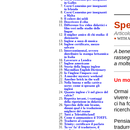
in Galles
Corsi Comenius per insegnanti
in Irlanda
Corsi Comenius per insegnanti
a Malta
Il colore dei soldi
Spe
Descrivere il cibo
Differenze fra video didattici e
film veri nello studio delle
lingue
Articol
Il miglior amico di chi studia: il
dizionario
♥
WITH A
Inglese a suon di musica
Inglese certificato, mezzo
salvato
A benef
Intercontinental, ovvero
distribuire la stampa britannica
rasseg
in Italia
Lavorare a Londra
a molt
Inglese americano
Storia della lingua inglese
Macmillan English Dictionary
Io l'inglese l'imparo così
A murder mystery weekend
Un mo
Another brick in the wall
Nella buona e nella cattiva
sorte: come si sposano gli
inglesi
Ormai 
Quanto inglese c'è nel gioco del
calcio?
vivere
Repetita iuvant, i vantaggi
della ripetizione in didattica
ci ha f
Specchio delle mie brame,
dimmi qual è la traduzione
ricerc
migliore del reame
Tutti a Teletubbyland!
Come ti ammansisco il TOEFL
Pensia
Tradurre al computer
Trinity: certificare il parlato
tradurr
Tu vo' fa' il traduttore, il