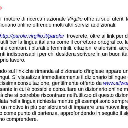
o
il motore di ricerca nazionale
Virgilio
offre ai suoi utenti l
ionario online offrendo molti altri servizi addizionali.
http://parole.virgilio.it/parole/
troverete, oltre ai link per 
 utili per la lingua italiana come il correttore ortografico, 
i e contrari, i plurali e femminili, citazioni e aforismi, acr
ti indispensabili per chi desidera scrivere in un buon ital
prio lavoro.
do sul link che rimanda al dizionario d'inglese appare una 
gui. Si visualizza immediatamente il dizionario bilingue o
cissima consultazione, gentilmente offerto da
www.allwo
sante in cui è possibile consultare un dizionario online m
ltà che si potrebbe riscontrare nell'utilizzo di questo dizi
ata nella lingua richiesta mentre gli esempi sono sempre 
 un motivo in più per sforzarsi di imparare una nuova lin
o come punto di partenza, approfondendo in seguito il sig
amo comprendere.