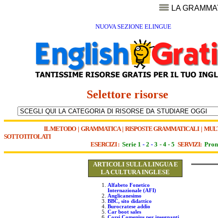
LA GRAMMA
NUOVA SEZIONE ELINGUE
Selettore risorse
IL METODO
|
GRAMMATICA
|
RISPOSTE GRAMMATICALI
|
MUL
SOTTOTITOLATI
ESERCIZI :
Serie 1
-
2
-
3
-
4
-
5
SERVIZI:
Pron
ARTICOLI SULLA LINGUA E
LA CULTURA INGLESE
Alfabeto Fonetico
Internazionale (AFI)
Anglicanesimo
BBC, sito didattico
Burocratese addio
Car boot sales
Corsi Comenius per insegnanti