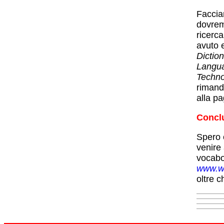
Faccia
dovrem
ricerca
avuto e
Diction
Langu
Techno
rimand
alla pa
Concl
Spero c
venire 
vocabo
www.w
oltre c