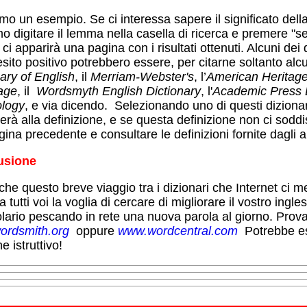
mo un esempio. Se ci interessa sapere il significato dell
o digitare il lemma nella casella di ricerca e premere "s
 ci apparirà una pagina con i risultati ottenuti. Alcuni dei 
sito positivo potrebbero essere, per citarne soltanto alcu
ary of English
, il
Merriam-Webster's
, l’
American Heritage 
age
, il
Wordsmyth English Dictionary
, l'
Academic Press D
logy
, e via dicendo. Selezionando uno di questi dizionari
erà alla definizione, e se questa definizione non ci sod
gina precedente e consultare le definizioni fornite dagli al
usione
he questo breve viaggio tra i dizionari che Internet ci m
a tutti voi la voglia di cercare di migliorare il vostro ing
lario pescando in rete una nuova parola al giorno. Prov
ordsmith.org
oppure
www.wordcentral.com
Potrebbe es
he istruttivo!