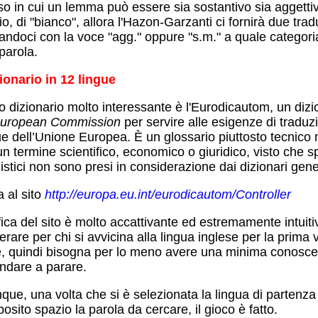
so in cui un lemma può essere sia sostantivo sia aggetti
, di "bianco", allora l'Hazon-Garzanti ci fornirà due trad
andoci con la voce "agg." oppure "s.m." a quale categor
 parola.
ionario in 12 lingue
o dizionario molto interessante è l'Eurodicautom, un dizio
uropean Commission
per servire alle esigenze di traduzio
gue dell’Unione Europea. È un glossario piuttosto tecnico
n termine scientifico, economico o giuridico, visto che s
istici non sono presi in considerazione dai dizionari gener
a al sito
http://europa.eu.int/eurodicautom/Controller
ica del sito è molto accattivante ed estremamente intuiti
rare per chi si avvicina alla lingua inglese per la prima vo
e, quindi bisogna per lo meno avere una minima conoscen
ndare a parare.
e, una volta che si è selezionata la lingua di partenza e 
posito spazio la parola da cercare, il gioco è fatto.