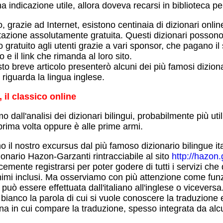
 indicazione utile, allora doveva recarsi in biblioteca pe
 grazie ad Internet, esistono centinaia di dizionari onlin
tazione assolutamente gratuita. Questi dizionari possono 
o gratuito agli utenti grazie a vari sponsor, che pagano il 
 e il link che rimanda al loro sito.
to breve articolo presenterò alcuni dei più famosi dizion
 riguarda la lingua inglese.
 il classico online
o dall'analisi dei dizionari bilingui, probabilmente più utili
prima volta oppure è alle prime armi.
o il nostro excursus dal più famoso dizionario bilingue ita
ionario Hazon-Garzanti rintracciabile al sito
http://hazon.g
emente registrarsi per poter godere di tutti i servizi che 
nimi inclusi. Ma osserviamo con più attenzione come funz
 può essere effettuata dall'italiano all'inglese o viceversa
bianco la parola di cui si vuole conoscere la traduzione e
ina in cui compare la traduzione, spesso integrata da alc