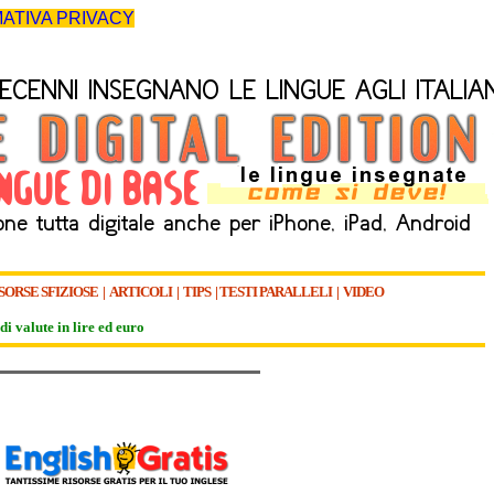
ATIVA PRIVACY
SORSE SFIZIOSE
|
ARTICOLI
|
TIPS
|
TESTI PARALLELI
|
VIDEO
di valute in lire ed euro