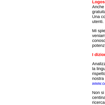
Logos
Anche 
gratuit
Una co
utenti.
Mi spi
veniam
conosc
potenzi
I dizi
Analiz
la ling
rispett
nostra 
www.o
Non si 
centina
ricerca