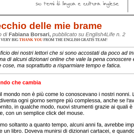
cchio delle mie brame
o di
Fabiana Borsari
,
pubblicato su English4Life n. 2
 VERY BIG
THANK YOU
FROM THE ENGLISH GRATIS TEAM!
icio dei nostri lettori che si sono accostati da poco ad 
na di alcuni dizionari online che vale la pena conoscere 
e cose, ma soprattutto a risparmiare tempo e fatica.
ndo che cambia
il mondo non è più come lo conoscevano i nostri nonni. La
 diventa ogni giorno sempre più complessa, anche se l'a
ornito, in qualche modo, nuovi strumenti grazie ai quali è 
he, con un semplice click del mouse.
mo soltanto a quanto tempo, alcuni anni fa, avrebbe imp
e un libro. Doveva munirsi di dizionari cartacei, e quand