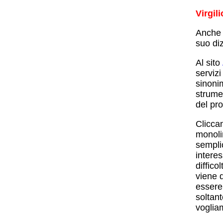
Virgili
Anche 
suo diz
Al sito
servizi
sinonim
strumen
del pro
Cliccan
monolin
sempli
interes
diffico
viene d
essere
soltant
vogli