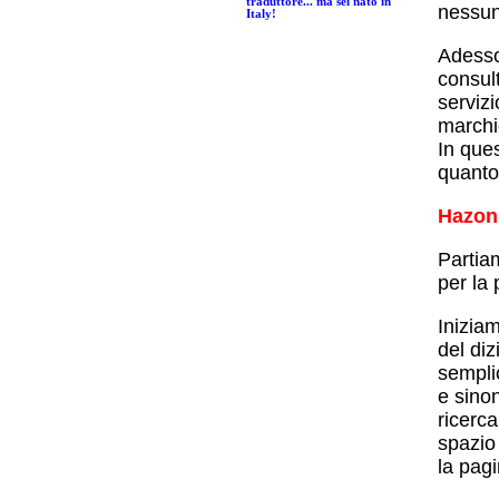
traduttore... ma sei nato in
nessuna
Italy!
Adesso,
consul
servizi
marchio
In ques
quanto
Hazon,
Partiam
per la 
Iniziam
del diz
semplic
e sino
ricerca
spazio 
la pag