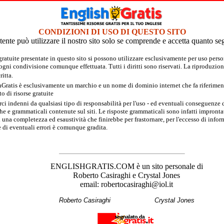
CONDIZIONI DI USO DI QUESTO SITO
tente può utilizzare il nostro sito solo se comprende e accetta quanto se
 gratuite presentate in questo sito si possono utilizzare esclusivamente per uso per
 ogni condivisione comunque effettuata. Tutti i diritti sono riservati. La riproduzion
itta.
hGratis è esclusivamente un marchio e un nome di dominio internet che fa riferimento
 di risorse gratuite
rci indenni da qualsiasi tipo di responsabilità per l'uso - ed eventuali conseguenze di
e e grammaticali contenute sul siti. Le risposte grammaticali sono infatti improntate
 una completezza ed esaustività che finirebbe per frastornare, per l'eccesso di inform
 di eventuali errori è comunque gradita.
ENGLISHGRATIS.COM è un sito personale di
Roberto Casiraghi e Crystal Jones
email: robertocasiraghi@iol.it
Roberto Casiraghi
Crystal Jones