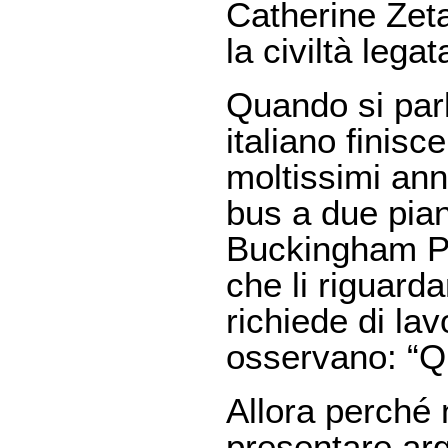
Catherine Zet
la civiltà leg
Quando si parla
italiano finis
moltissimi ann
bus a due pian
Buckingham Pa
che li riguarda
richiede di la
osservano: “Qu
Allora perché 
presentare argo