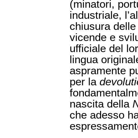
(minatori, port
industriale, l’
chiusura delle
vicende e svil
ufficiale del lo
lingua original
aspramente pun
per la
devolut
fondamentalmen
nascita della
N
che adesso ha 
espressamente