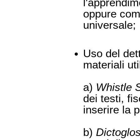
l'apprendim
oppure come
universale;
Uso del dett
materiali uti
a)
Whistle S
dei testi, f
inserire la 
b)
Dictoglo