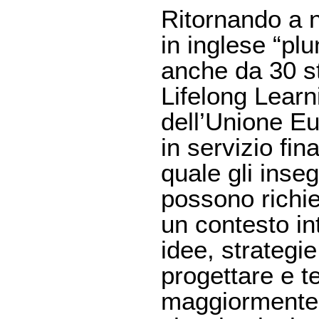
Ritornando a n
in inglese “pl
anche da 30 st
Lifelong Learni
dell’Unione Eu
in servizio fi
quale gli inse
possono richie
un contesto in
idee, strategi
progettare e t
maggiormente c