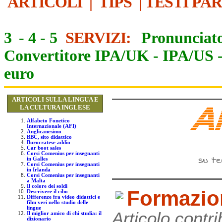
ARTICOLI
|
TIPS
|
TESTI PA
3
-
4
-
5
SERVIZI:
Pronunciato
Convertitore IPA/UK
-
IPA/US
euro
ARTICOLI SULLA LINGUA E
LA CULTURA INGLESE
Alfabeto Fonetico
Internazionale (AFI)
Anglicanesimo
BBC, sito didattico
Burocratese addio
Car boot sales
Corsi Comenius per insegnanti
in Galles
Corsi Comenius per insegnanti
in Irlanda
Corsi Comenius per insegnanti
a Malta
Il colore dei soldi
Formazio
Descrivere il cibo
Differenze fra video didattici e
film veri nello studio delle
lingue
Articolo contr
Il miglior amico di chi studia: il
dizionario