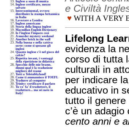
Inglese a suon di musica
e Civiltà Ingl
Inglese certificato, mezzo
salvato
Intercontinental, ovvero
distribuire la stampa britannica
♥
WITH A VERY 
in Italia
Lavorare a Londra
Inglese americano
Storia della lingua inglese
Macmillan English Dictionary
Io l'inglese l'imparo così
Lifelong Lea
A murder mystery weekend
Another brick in the wall
Nella buona e nella cattiva
evidenza la ne
sorte: come si sposano gli
inglesi
Quanto inglese c'è nel gioco del
corso di tutta 
calcio?
Repetita iuvant, i vantaggi
della ripetizione in didattica
Specchio delle mie brame,
culturali in a
dimmi qual è la traduzione
migliore del reame
Tutti a Teletubbyland!
per indicare l
Come ti ammansisco il TOEFL
Tradurre al computer
Trinity: certificare il parlato
educativo in 
Tu vo' fa' il traduttore, il
traduttore... ma sei nato in
Italy!
tutto il gener
c’è un adagio c
cento anni e 