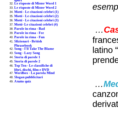
Le risposte di Mister Word 1
esempi
Le risposte di Mister Word 2
Motti - Le citazioni celebri (1)
Motti - Le citazioni celebri (2)
Motti - Le citazioni celebri (3)
Motti- Le citazioni celebri (4)
…
Ca
Parole in rima - Bad
Parole in rima - Fee
Parole in rima - Fun
france
Sfizionari - British
Phrasebook
latino
Song - I'll Take The Blame
Song - Lazy Song
Storia di parole 1
prende
Storia di parole 2
Top Ten - Le classifiche di
libri, dischi, film e DVD
Wordbox - La parola Mind
Slogan pubblicitari
…
Med
A tutto quiz
canzon
derivat