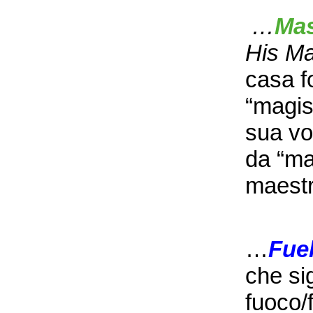
…
Mas
His Ma
casa fo
“magist
sua vol
da “mag
maestr
…
Fue
che si
fuoco/f