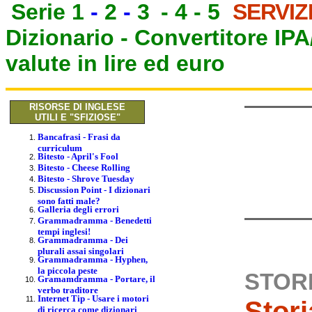
Serie 1
-
2
-
3
-
4
-
5
SERVIZ
Dizionario -
Convertitore IP
valute in lire ed euro
RISORSE DI INGLESE
UTILI E "SFIZIOSE"
Bancafrasi - Frasi da
curriculum
Bitesto - April's Fool
Bitesto - Cheese Rolling
Bitesto - Shrove Tuesday
Discussion Point - I dizionari
sono fatti male?
Galleria degli errori
Grammadramma - Benedetti
tempi inglesi!
Grammadramma - Dei
plurali assai singolari
Grammadramma - Hyphen,
la piccola peste
STORI
Gramamdramma - Portare, il
verbo traditore
Internet Tip - Usare i motori
Stori
di ricerca come dizionari