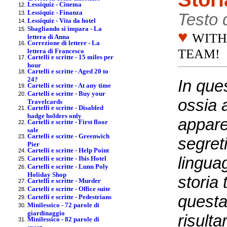
Lessiquiz - Cinema
Lessiquiz - Finanza
Testo 
Lessiquiz - Vita da hotel
Sbagliando si impara - La
♥
WITH
lettera di Anna
Correzione di lettere - La
TEAM!
lettera di Francesco
Cartelli e scritte - 15 miles per
hour
Cartelli e scritte - Aged 20 to
24?
In que
Cartelli e scritte - At any time
Cartelli e scritte - Buy your
ossia 
Travelcards
Cartelli e scritte - Disabled
badge holders only
appare
Cartelli e scritte - First floor
sale
Cartelli e scritte - Greenwich
segreti
Pier
Cartelli e scritte - Help Point
lingua
Cartelli e scritte - Ibis Hotel
Cartelli e scritte - Lunn Poly
Holiday Shop
storia
Cartelli e scritte - Murder
Cartelli e scritte - Office suite
questa
Cartelli e scritte - Pedestrians
Minilessico - 72 parole di
giardinaggio
risult
Minilessico - 82 parole di
sport