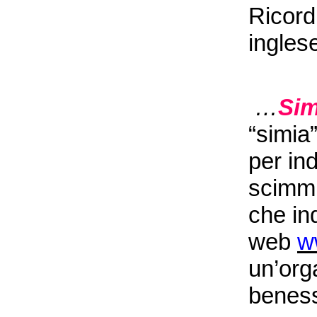
Ricordi
ingles
…
Sim
“simia
per in
scimmi
che in
web
w
un’org
beness