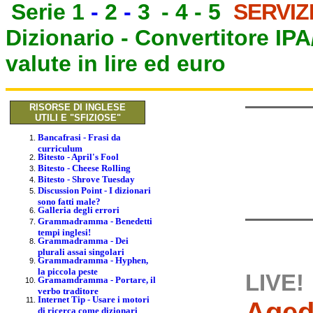
Serie 1
-
2
-
3
-
4
-
5
SERVIZ
Dizionario -
Convertitore IP
valute in lire ed euro
RISORSE DI INGLESE
UTILI E "SFIZIOSE"
Bancafrasi - Frasi da
curriculum
Bitesto - April's Fool
Bitesto - Cheese Rolling
Bitesto - Shrove Tuesday
Discussion Point - I dizionari
sono fatti male?
Galleria degli errori
Grammadramma - Benedetti
tempi inglesi!
Grammadramma - Dei
plurali assai singolari
Grammadramma - Hyphen,
la piccola peste
LIVE!
Gramamdramma - Portare, il
verbo traditore
Internet Tip - Usare i motori
Aged
di ricerca come dizionari