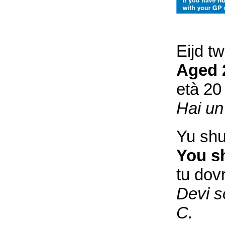
Eijd tw
Aged 
età 20
Hai un
Yu shu
You sh
tu dov
Devi s
C.