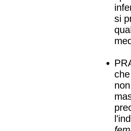
inf
si 
qual
medi
PRA
che
non
masc
pre
l'in
fem