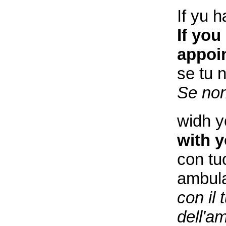
If yu 
If yo
appoi
se tu 
Se non
widh y
with y
con tu
ambula
con il 
dell'a