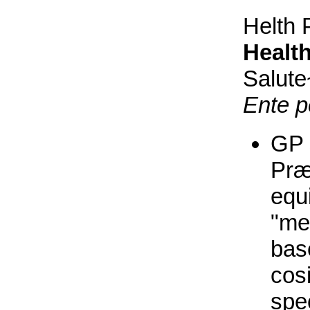
Helth 
Healt
Salut
Ente p
GP 
Præ
equ
"med
bas
cos
spec