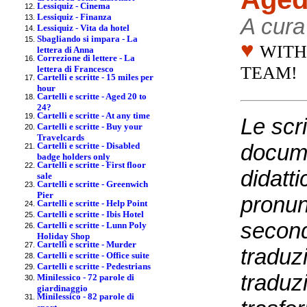
Lessiquiz - Cinema
Lessiquiz - Finanza
A cura
Lessiquiz - Vita da hotel
Sbagliando si impara - La
♥
WITH
lettera di Anna
Correzione di lettere - La
TEAM!
lettera di Francesco
Cartelli e scritte - 15 miles per
hour
Cartelli e scritte - Aged 20 to
24?
Cartelli e scritte - At any time
Le scri
Cartelli e scritte - Buy your
Travelcards
docum
Cartelli e scritte - Disabled
badge holders only
Cartelli e scritte - First floor
didatti
sale
Cartelli e scritte - Greenwich
Pier
pronun
Cartelli e scritte - Help Point
Cartelli e scritte - Ibis Hotel
seconda
Cartelli e scritte - Lunn Poly
Holiday Shop
Cartelli e scritte - Murder
traduzi
Cartelli e scritte - Office suite
Cartelli e scritte - Pedestrians
traduzi
Minilessico - 72 parole di
giardinaggio
Minilessico - 82 parole di
sport