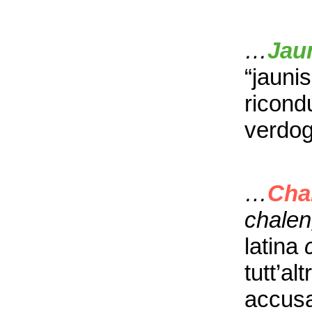
…
Jau
“jaunis
ricondu
verdog
…
Cha
chale
latina
tutt’al
accusa