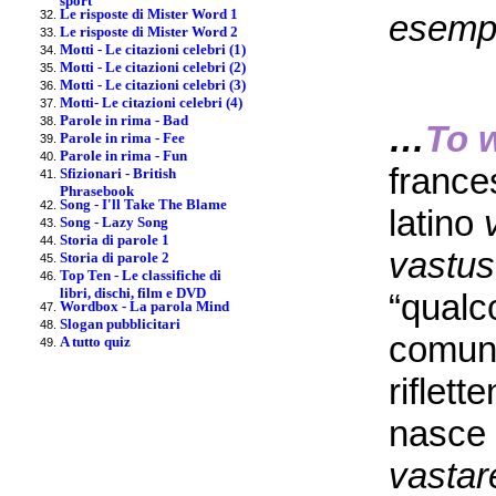
Le risposte di Mister Word 1
esempi
Le risposte di Mister Word 2
Motti - Le citazioni celebri (1)
Motti - Le citazioni celebri (2)
Motti - Le citazioni celebri (3)
Motti- Le citazioni celebri (4)
Parole in rima - Bad
…
To 
Parole in rima - Fee
Parole in rima - Fun
franc
Sfizionari - British
Phrasebook
Song - I'll Take The Blame
latino
Song - Lazy Song
Storia di parole 1
vastus
Storia di parole 2
Top Ten - Le classifiche di
libri, dischi, film e DVD
“qualc
Wordbox - La parola Mind
Slogan pubblicitari
comuna
A tutto quiz
riflett
nasce 
vastar