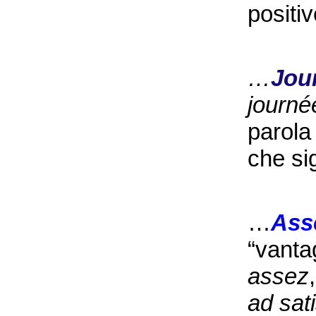
positiv
…
Jou
journé
parola
che sig
…
Ass
“vanta
assez
ad sat