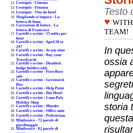
Lessiquiz - Cinema
Lessiquiz - Finanza
Testo 
Lessiquiz - Vita da hotel
Sbagliando si impara - La
♥
WITH
lettera di Anna
Correzione di lettere - La
TEAM!
lettera di Francesco
Cartelli e scritte - 15 miles per
hour
Cartelli e scritte - Aged 20 to
24?
In que
Cartelli e scritte - At any time
Cartelli e scritte - Buy your
ossia 
Travelcards
Cartelli e scritte - Disabled
badge holders only
appare
Cartelli e scritte - First floor
sale
Cartelli e scritte - Greenwich
segreti
Pier
Cartelli e scritte - Help Point
lingua
Cartelli e scritte - Ibis Hotel
Cartelli e scritte - Lunn Poly
Holiday Shop
storia
Cartelli e scritte - Murder
Cartelli e scritte - Office suite
questa
Cartelli e scritte - Pedestrians
Minilessico - 72 parole di
giardinaggio
risult
Minilessico - 82 parole di
sport