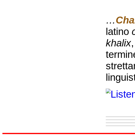
…
Cha
latino
khalix
termin
strett
lingui