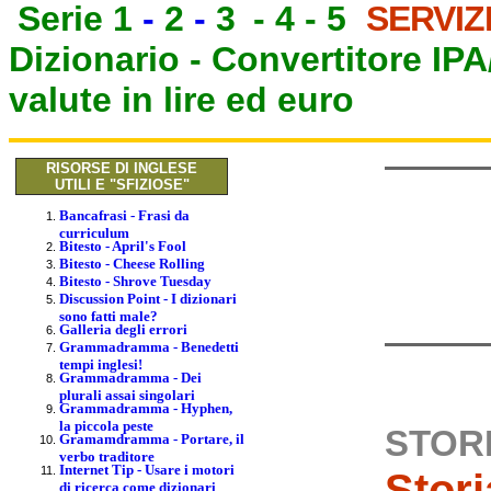
Serie 1
-
2
-
3
-
4
-
5
SERVIZ
Dizionario -
Convertitore IP
valute in lire ed euro
RISORSE DI INGLESE
UTILI E "SFIZIOSE"
Bancafrasi - Frasi da
curriculum
Bitesto - April's Fool
Bitesto - Cheese Rolling
Bitesto - Shrove Tuesday
Discussion Point - I dizionari
sono fatti male?
Galleria degli errori
Grammadramma - Benedetti
tempi inglesi!
Grammadramma - Dei
plurali assai singolari
Grammadramma - Hyphen,
la piccola peste
STORI
Gramamdramma - Portare, il
verbo traditore
Internet Tip - Usare i motori
Stori
di ricerca come dizionari