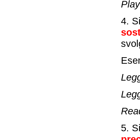
Play
4. S
sost
svol
Ese
Leg
Leg
Rea
5. S
pre