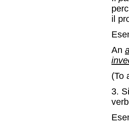
perc
il p
Ese
An
inve
(To 
3. S
verb
Ese