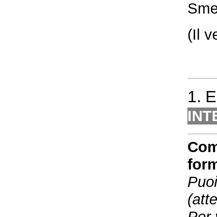
Smet
(Il 
1. 
IN
Com
for
Puoi
(att
Per 