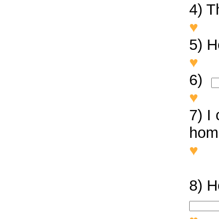
4) T
♥
Th
5) 
♥
He
6)
♥
Sh
7) I
hom
♥
I 
hom
8) H