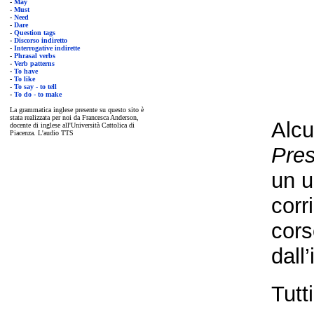
-
May
-
Must
-
Need
-
Dare
-
Question tags
-
Discorso indiretto
-
Interrogative indirette
-
Phrasal verbs
-
Verb patterns
-
To have
-
To like
-
To say - to tell
-
To do - to make
La grammatica inglese presente su questo sito è
stata realizzata per noi da Francesca Anderson,
Alcu
docente di inglese all'Università Cattolica di
Piacenza. L'audio TTS
Pres
un u
corr
cors
dall
Tutt