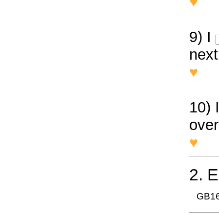
♥
He
hom
9) I
next
♥
I 
ter
10) 
over
♥
I 
2. 
GB16