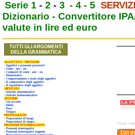
Serie 1
-
2
-
3
-
4
-
5
SERVIZ
Dizionario -
Convertitore IP
valute in lire ed euro
TUTTI GLI ARGOMENTI
DELLA GRAMMATICA
AGGETTIVI - PRONOMI
-
Aggettivi e pronomi possessivi
-
Some - any - no
-
Composti di some - any - no
-
Dimostrativi
-
Comportamento e ruolo degli aggettivi
-
Il comparativo degli aggettivi
-
Il superlativo degli aggettivi
ARTICOLI
-
Articolo determinativo
-
Articolo indeterminativo
AVVERBI
-
Gli avverbi
-
Molto
-
Poco
-
Troppo
PREPOSIZIONI
-
Preposizioni di luogo
-
Preposizioni di tempo
PRONOMI INTERROGATIVI
-
Pronomi interrogativi
-
Pronomi interrogativi soggetto
-
Preposizione e pronomi interrogativi