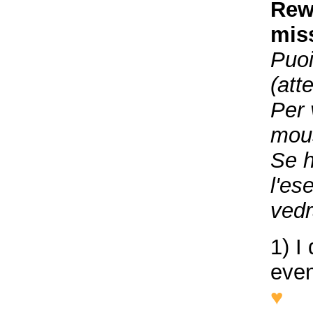
Rewr
mis
Puoi
(att
Per 
mous
Se h
l'es
vedr
1) I
even
♥
I 