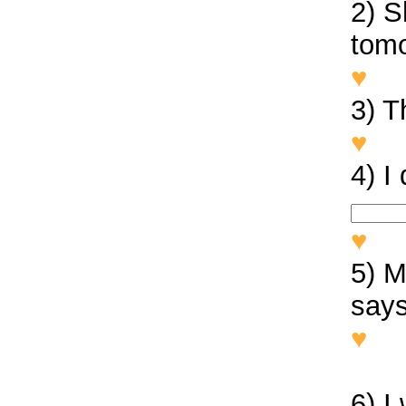
2) S
tomo
♥
Sh
3) T
♥
Th
4) I
♥
I 
5) M
says
♥
Ma
it’s 
6) I