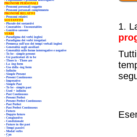
PRONOMI PERSONALI
-
Pronomi personali soggetto
-
Pronomi personali complemento
PRONOMI RELATIVI
-
Pronomi relativi
SOSTANTIVI
1. L
-
Plurale dei sostantivi
-
Countables - Uncountables
-
Genitivo sassone
VERBI
prog
-
Paradigma dei verbi inglesi
-
Paradigma dei verbi irregolari
-
Premessa sull'uso dei tempi verbali inglesi
-
Generalità sugli ausiliari
-
Generalità sulle forme interrogative e negative
Tutt
-
To be - simple present
-
Usi particolari di to be
-
There is - There are
temp
-
La -i
ng form
-
Uso della -ing form
-
Infinito
segu
-
Simple Present
-
Present Continuous
-
Imperativo
-
Simple Past
-
To be - simple past
-
Used + infinito
-
Past Continuous
-
Present Perfect
-
Present Perfect Continuous
-
Past Perfect
-
Past Perfect Continuous
-
Futuro
Ese
-
Doppio futuro
-
Congiuntivo
-
Condizionale
-
Future in the past
-
Tempi passivi
-
Modal verbs
-
Can