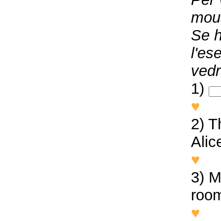
mous
Se h
l'es
vedr
1)
♥
Li
2) 
Alic
♥
Th
3) M
roo
♥
Ma