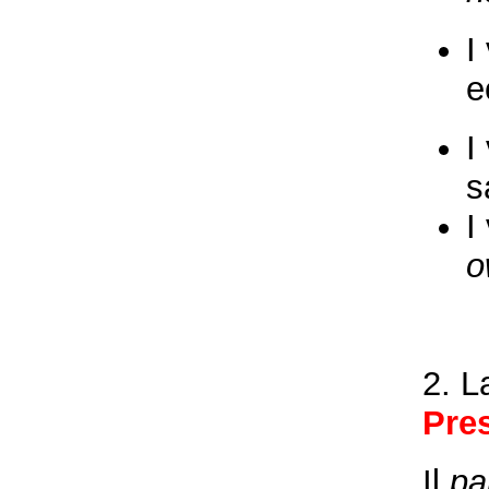
I
e
I
s
I
o
2. L
Pre
Il
pa