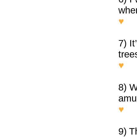
whe
♥
I 
we 
7) I
tree
♥
It
almo
8) 
amu
♥
Wh
amu
9) T