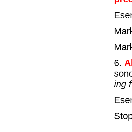
Ese
Mar
Mar
6.
A
sono
ing 
Ese
Sto