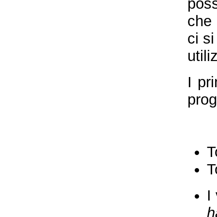
poss
che 
ci s
util
I pr
prog
T
T
I
h