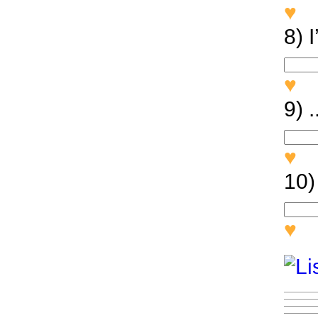
♥
I
8) I
♥
I
9) 
♥
H
10)
♥
N