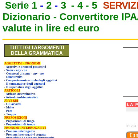
Serie 1
-
2
-
3
-
4
-
5
SERVIZ
Dizionario -
Convertitore IP
valute in lire ed euro
TUTTI GLI ARGOMENTI
DELLA GRAMMATICA
AGGETTIVI - PRONOMI
-
Aggettivi e pronomi possessivi
-
Some - any - no
-
Composti di some - any - no
-
Dimostrativi
-
Comportamento e ruolo degli aggettivi
-
Il comparativo degli aggettivi
-
Il superlativo degli aggettivi
ARTICOLI
-
Articolo determinativo
-
Articolo indeterminativo
AVVERBI
-
Gli avverbi
-
Molto
-
Poco
-
Troppo
PREPOSIZIONI
-
Preposizioni di luogo
-
Preposizioni di tempo
PRONOMI INTERROGATIVI
-
Pronomi interrogativi
-
Pronomi interrogativi soggetto
-
Preposizione e pronomi interrogativi