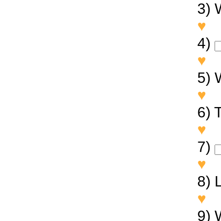
3) 
♥
W
4)
♥
S
5) 
♥
W
6) 
♥
T
7)
♥
S
8) L
♥
L
9) 