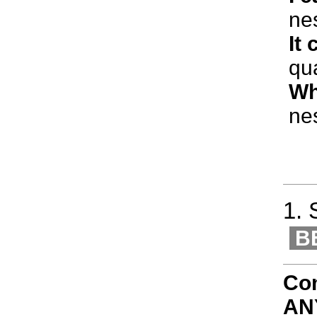
ne
It
qu
Wh
ne
1.
B
Com
AN