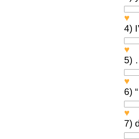
♥
Y
4) I
♥
I
5) 
♥
S
6) 
♥
”
7) d