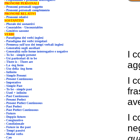
PRONOMI PERSONALI
-
Pronomi personali soggetto
-
Pronomi personali complemento
PRONOMI RELATIVI
-
Pronomi relativi
SOSTANTIVI
-
Plurale dei sostantivi
-
Countables - Uncountables
-
Genitivo sassone
VERBI
-
Paradigma dei verbi inglesi
-
Paradigma dei verbi irregolari
-
Premessa sull'uso dei tempi verbali inglesi
-
Generalità sugli ausiliari
I 
-
Generalità sulle forme interrogative e negative
-
To be - simple present
-
Usi particolari di to be
agg
-
There is - There are
-
La -i
ng form
-
Uso della -ing form
-
Infinito
-
Simple Present
I 
-
Present Continuous
-
Imperativo
-
Simple Past
fra
-
To be - simple past
-
Used + infinito
-
Past Continuous
av
-
Present Perfect
-
Present Perfect Continuous
-
Past Perfect
-
Past Perfect Continuous
-
Futuro
I 
-
Doppio futuro
-
Congiuntivo
-
Condizionale
neg
-
Future in the past
-
Tempi passivi
-
Modal verbs
qu
-
Can