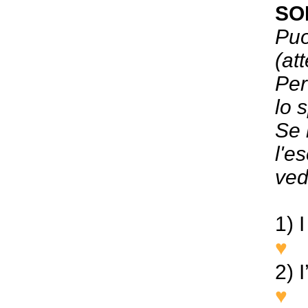
SO
Puo
(at
Per
lo 
Se 
l'e
ved
1) 
♥
I
2) 
♥
I