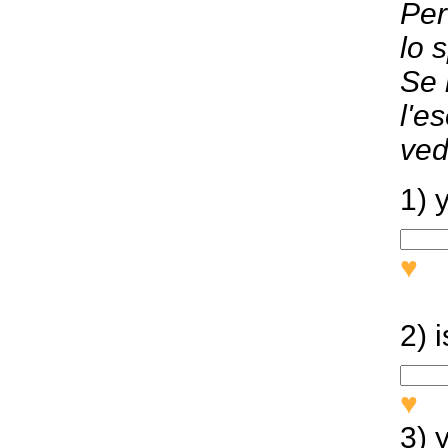
Per
lo 
Se 
l'e
ved
1) 
♥
S
agr
2) 
♥
I
3) 