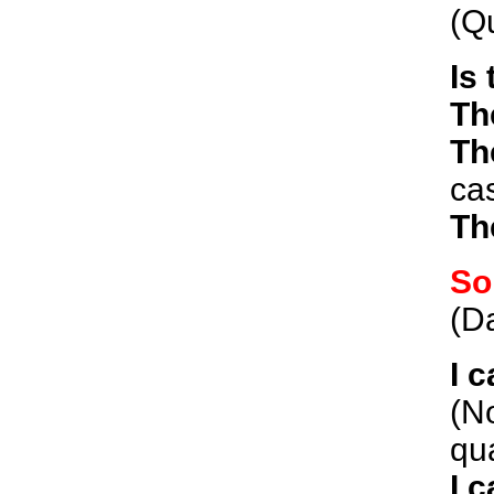
(Q
Is
Th
Th
ca
Th
So
(D
I 
(No
qu
I c