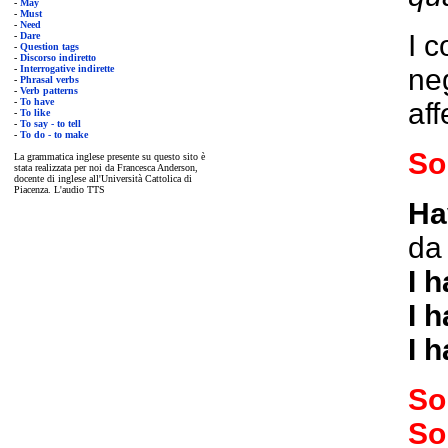
-
May
-
Must
-
Need
I 
-
Dare
-
Question tags
-
Discorso indiretto
-
Interrogative indirette
ne
-
Phrasal verbs
-
Verb patterns
-
To have
aff
-
To like
-
To say - to tell
-
To do - to make
So
La grammatica inglese presente su questo sito è
stata realizzata per noi da Francesca Anderson,
docente di inglese all'Università Cattolica di
Piacenza. L'audio TTS
Ha
da 
I 
I 
I 
So
So