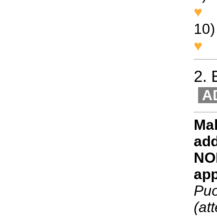
♥
W
10)
♥
N
2
.
A
Mak
ad
NO
app
Puo
(at