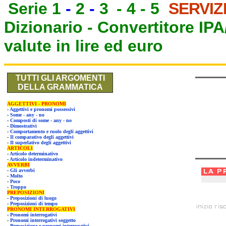
Serie 1
-
2
-
3
-
4
-
5
SERVIZ
Dizionario -
Convertitore IP
valute in lire ed euro
TUTTI GLI ARGOMENTI
DELLA GRAMMATICA
AGGETTIVI - PRONOMI
-
Aggettivi e pronomi possessivi
-
Some - any - no
-
Composti di some - any - no
-
Dimostrativi
-
Comportamento e ruolo degli aggettivi
-
Il comparativo degli aggettivi
-
Il superlativo degli aggettivi
ARTICOLI
-
Articolo determinativo
-
Articolo indeterminativo
AVVERBI
-
Gli avverbi
-
Molto
-
Poco
-
Troppo
PREPOSIZIONI
-
Preposizioni di luogo
-
Preposizioni di tempo
PRONOMI INTERROGATIVI
-
Pronomi interrogativi
-
Pronomi interrogativi soggetto
-
Preposizione e pronomi interrogativi