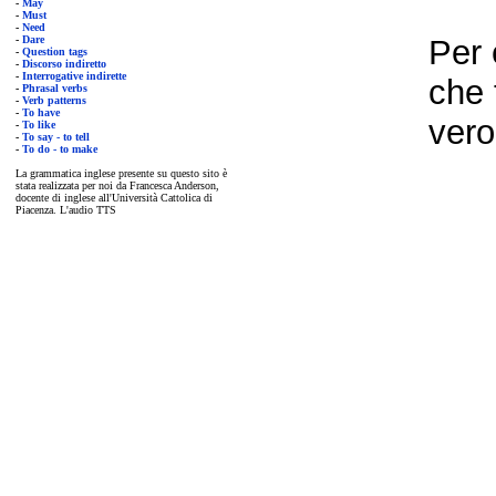
-
May
-
Must
-
Need
-
Dare
Per 
-
Question tags
-
Discorso indiretto
-
Interrogative indirette
che 
-
Phrasal verbs
-
Verb patterns
-
To have
vero
-
To like
-
To say - to tell
-
To do - to make
La grammatica inglese presente su questo sito è
stata realizzata per noi da Francesca Anderson,
docente di inglese all'Università Cattolica di
Piacenza. L'audio TTS