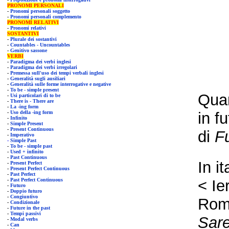
PRONOMI PERSONALI
-
Pronomi personali soggetto
-
Pronomi personali complemento
PRONOMI RELATIVI
-
Pronomi relativi
SOSTANTIVI
-
Plurale dei sostantivi
-
Countables - Uncountables
-
Genitivo sassone
VERBI
-
Paradigma dei verbi inglesi
-
Paradigma dei verbi irregolari
-
Premessa sull'uso dei tempi verbali inglesi
-
Generalità sugli ausiliari
-
Generalità sulle forme interrogative e negative
-
To be - simple present
Quan
-
Usi particolari di to be
-
There is - There are
-
La -i
ng form
-
Uso della -ing form
in f
-
Infinito
-
Simple Present
-
Present Continuous
di
F
-
Imperativo
-
Simple Past
-
To be - simple past
-
Used + infinito
-
Past Continuous
In i
-
Present Perfect
-
Present Perfect Continuous
-
Past Perfect
-
Past Perfect Continuous
< Ie
-
Futuro
-
Doppio futuro
-
Congiuntivo
Ro
-
Condizionale
-
Future in the past
-
Tempi passivi
Sare
-
Modal verbs
-
Can