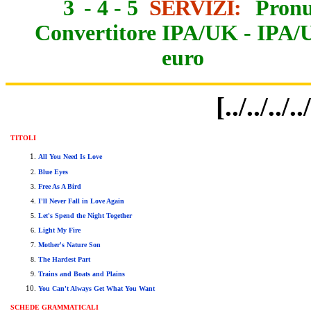
3
-
4
-
5
SERVIZI:
Pronu
Convertitore IPA/UK
-
IPA/
euro
[../../..
TITOLI
All You Need Is Love
Blue Eyes
Free As A Bird
I'll Never Fall in Love Again
Let's Spend the Night Together
Light My Fire
Mother's Nature Son
The Hardest Part
Trains and Boats and Plains
You Can't Always Get What You Want
SCHEDE GRAMMATICALI