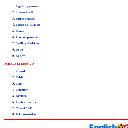
Aggettivi possessivi
Apostrofo + S
Futuro semplice
Lettere dell'alfabeto
Plurale
Pronomi personali
Spelling al telefono
To be
To need
SCHEDE
DI LESSICO
Animali
Calcio
Colori
Computer
Famiglia
Frutta e verdura
Numeri 0-200
Dal parrucchiere