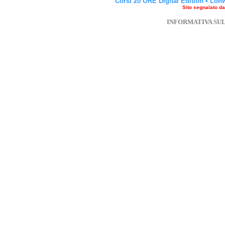
Corsi 20 ORE Digital Edition
•
Lon
Sito segnalato d
INFORMATIVA SU