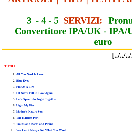
3
-
4
-
5
SERVIZI:
Pronu
Convertitore IPA/UK
-
IPA/
euro
[../../
TITOLI
All You Need Is Love
Blue Eyes
Free As A Bird
I'll Never Fall in Love Again
Let's Spend the Night Together
Light My Fire
Mother's Nature Son
The Hardest Part
Trains and Boats and Plains
You Can't Always Get What You Want