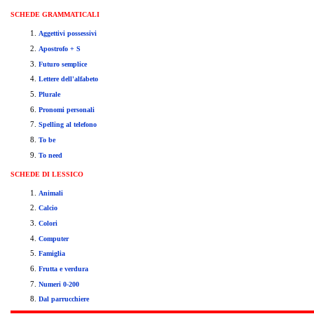
SCHEDE GRAMMATICALI
Aggettivi possessivi
Apostrofo + S
Futuro semplice
Lettere dell'alfabeto
Plurale
Pronomi personali
Spelling al telefono
To be
To need
SCHEDE
DI LESSICO
Animali
Calcio
Colori
Computer
Famiglia
Frutta e verdura
Numeri 0-200
Dal parrucchiere