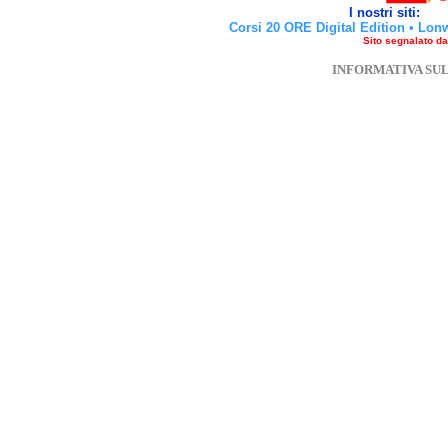
I nostri siti:
Corsi 20 ORE Digital Edition
•
Lon
Sito segnalato d
INFORMATIVA SU