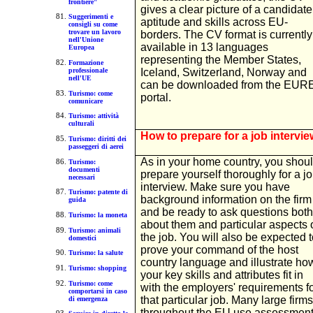
frontiere"
gives a clear picture of a candidate
Suggerimenti e
aptitude and skills across EU-
consigli su come
trovare un lavoro
borders. The CV format is currently
nell'Unione
available in 13 languages
Europea
representing the Member States,
Formazione
Iceland, Switzerland, Norway and
professionale
nell'UE
can be downloaded from the EUR
Turismo: come
portal.
comunicare
Turismo: attività
culturali
How to prepare for a job intervi
Turismo: diritti dei
passeggeri di aerei
As in your home country, you shou
Turismo:
documenti
prepare yourself thoroughly for a j
necessari
interview. Make sure you have
Turismo: patente di
background information on the firm
guida
and be ready to ask questions both
Turismo: la moneta
about them and particular aspects 
Turismo: animali
the job. You will also be expected t
domestici
prove your command of the host
Turismo: la salute
country language and illustrate ho
Turismo: shopping
your key skills and attributes fit in
Turismo: come
with the employers' requirements f
comportarsi in caso
that particular job. Many large firms
di emergenza
throughout the EU use assessmen