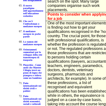
nell'insegnamento
search on the spot. Many large
companies organise such work
Il nuovo
paradigma
placements.
dell'apprendimento
nell'educazione
Points to consider when applyin
scolastica
for a job
Che cos'è
One of the most important element
l'ombudsman o
mediatore europeo
is finding out how to get your
qualifications recognised in the ’ho
Il mediatore
europeo in poche
country. The crucial point, for those
parole
with professional qualifications, is
Lo statuto del
whether the profession is regulate
mediatore europeo
or not. The regulated professions a
Orientamenti
comunitari per lo
those professions that are restricte
sviluppo della rete
to persons holding certain
transeuropea di
trasporto
qualifications (lawyers, accountant
teachers, engineers, paramedics,
Pinocchio - Come
andò che Maestro
doctors, dentists, veterinary
Ciliegia trovò un
pezzo di legno che
surgeons, pharmacists and
piangeva e rideva
architects, for example). In some of
come un bambino
these professions, a list of
Patto
internazionale sui
recognised and equivalent
diritti civili e
qualifications has been established
politici
while in others, the equivalence is
Patto
internazionale sui
judged on a case-by-case basis,
diritti economici,
taking into account the course leng
sociali e culturali