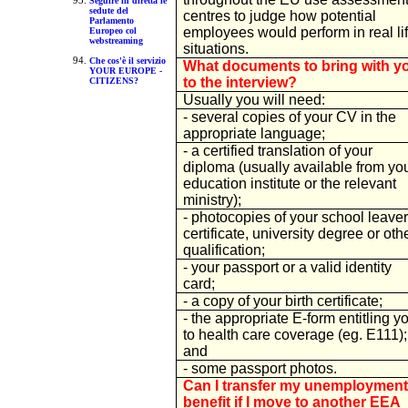
Seguire in diretta le
sedute del
centres to judge how potential
Parlamento
employees would perform in real li
Europeo col
webstreaming
situations.
Che cos'è il servizio
What documents to bring with y
YOUR EUROPE -
to the interview?
CITIZENS?
Usually you will need:
- several copies of your CV in the
appropriate language;
- a certified translation of your
diploma (usually available from yo
education institute or the relevant
ministry);
- photocopies of your school leave
certificate, university degree or oth
qualification;
- your passport or a valid identity
card;
- a copy of your birth certificate;
- the appropriate E-form entitling y
to health care coverage (eg. E111);
and
- some passport photos.
Can I transfer my unemployment
benefit if I move to another EEA