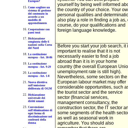
Europeo?
yourself by being well informed ab
Come scegliere un
the country of your choice. Your o
sistema di gestione
del contenuto in
personal qualities and determinati
accordo a un
also play a role in finding a job as, 
modello di
apprendimento
course, do your qualifications and
Cooperazione con
foreign language knowledge.
paesi terzi
Dichiarazione
congiunta delle 6
nazioni sulla Corea
Before you start your job search, it 
del Nord
important to realise that it is not
La costituzione
necessarily easier to find a job
europea - Art. 30-86
abroad than it is in your home
La costituzione
country (the overall European Uni
europea - Art. 9-29
unemployment rate is still high).
La costituzione
Nevertheless, some sectors on the
europea - Art. 1-8
European labour market may offer
Nuova direttiva
sull'emissione
considerable opportunities, such a
deliberata di OGM
the tourist sector and the service
Dichiarazione
sector (financial services,
universale dei
diritti umani
management consultancy, the
construction sector, the IT sector a
Convenzione
sull'eliminazione di
some segments of the health secto
ogni forma di
discriminazione nei
as well as seasonal work in
confronti della
agriculture. You should also
donna