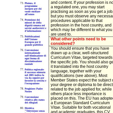
and content. If your profession is n
Ploteus, il
programma
a regulated one, you may start
europeo per chi
practising as soon as you get a job
vuole studiare
all'estero
but you must observe any necessa
Protezione dei
procedures applicable to that
minori de della
profession in the host country, and
dignità umana nei
servizi audiovisivi e
which may be different to what you
d'informazione
are used to.
Pubblicazioni
What other points need to be
dell'Unione
Europea per il
considered?
grande pubblico
You should ensure that you have
Convenzione
drawn up a clear, well-structured
internazionale
sull'eliminazione di
Curriculum Vitae, targeted towards
ogni forma di
the specific job. You should also ge
discriminazione
razziale
it translated into the host country
Politica regionale:
language, together with your
il successo ottenuto
qualifications (see above). Most
nel 2005 indica la
via da seguire per
Member States expect the subject 
favorire la crescita e
l’occupazione
your degree or diploma to be direct
related to the job applied for, while
Preghiere: Padre
Nostro
others place less importance is
Convenzione
placed on this. The EU has adopte
relativa allo status
a European Standard Curriculum
dei rifugiati
Vitae. Suitable for both vocational
Direttiva
"Televisione senza
and academic graduates, this CV