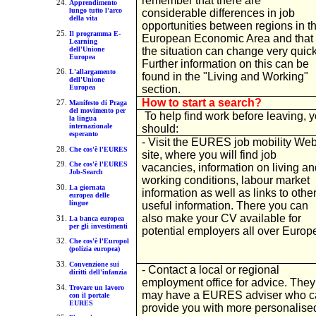
remember that there are
Apprendimento
lungo tutto l'arco
considerable differences in job
della vita
opportunities between regions in t
Il programma E-
European Economic Area and that
Learning
dell'Unione
the situation can change very quick
Europea
Further information on this can be
L'allargamento
found in the "Living and Working"
dell'Unione
section.
Europea
How to start a search?
Manifesto di Praga
del movimento per
To help find work before leaving, 
la lingua
internazionale
should:
esperanto
- Visit the EURES job mobility We
Che cos'è l'EURES
site, where you will find job
Che cos'è l'EURES
vacancies, information on living an
Job-Search
working conditions, labour market
La giornata
information as well as links to othe
europea delle
lingue
useful information. There you can
also make your CV available for
La banca europea
per gli investimenti
potential employers all over Europ
Che cos'è l'Europol
(polizia europea)
Convenzione sui
- Contact a local or regional
diritti dell'infanzia
employment office for advice. They
Trovare un lavoro
may have a EURES adviser who c
con il portale
EURES
provide you with more personalise