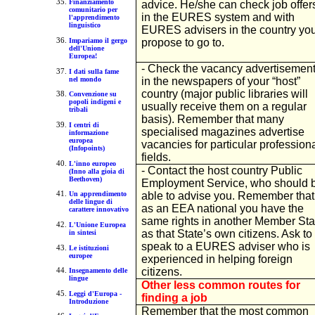
Finanziamento
advice. He/she can check job offer
comunitario per
in the EURES system and with
l'apprendimento
linguistico
EURES advisers in the country yo
Impariamo il gergo
propose to go to.
dell'Unione
Europea!
- Check the vacancy advertisemen
I dati sulla fame
nel mondo
in the newspapers of your “host”
country (major public libraries will
Convenzione su
popoli indigeni e
usually receive them on a regular
tribali
basis). Remember that many
I centri di
specialised magazines advertise
informazione
europea
vacancies for particular profession
(Infopoints)
fields.
L'inno europeo
- Contact the host country Public
(Inno alla gioia di
Beethoven)
Employment Service, who should 
able to advise you. Remember that
Un apprendimento
delle lingue di
as an EEA national you have the
carattere innovativo
same rights in another Member Sta
L'Unione Europea
as that State’s own citizens. Ask to
in sintesi
speak to a EURES adviser who is
Le istituzioni
europee
experienced in helping foreign
citizens.
Insegnamento delle
lingue
Other less common routes for
Leggi d'Europa -
finding a job
Introduzione
Remember that the most common