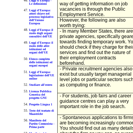
Leggi d'Europa -
way of getting information on job
Le definizioni
vacancies is through the Public
Leggi d'Europa:
Employment Service.
attori chiave nel
processo legislativo
However, the following are also
dell'Unione
Europea
worth trying:
Leggi d'Europa: il
- In many Member States, there are
ruolo degli organi
private agencies, specifically gear
consultivi dell'UE
towards finding temporary work. Y
Leggi d'Europa: il
ruolo delle altre
should check if they charge for thei
istituzioni od
services and find out the nature of
organi dell'UE
their employment contracts
Elenco completo
beforehand.
delle istituzioni ed
organi europei
- Private recruitment agencies also
Leggi d'Europa:
exist but usually target managerial
legislazione dell'UE
online
level jobs or particular sectors suc
as computing or finance.
Studiare all'estero
Licenza Pubblica
Generica del
- For students, job fairs and career
progetto GNU
guidance centres can play a very
Progetto Lingua 1
important role in the job search.
Testo del trattato di
Maastricht
- Spontaneous applications to firm
Manifesto del
are becoming increasingly commo
Partito Comunista -
Prima parte
You should find out as many detail