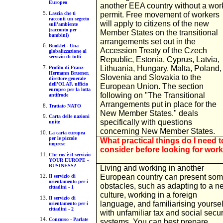
Europeo
another EEA country without a wor
Lascia che ti
permit. Free movement of workers
racconti un segreto
will apply to citizens of the new
sull'ambiente
(racconto per
Member States on the transitional
bambini)
arrangements set out in the
Booklet - Una
Accession Treaty of the Czech
globalizzazione al
servizio di tutti
Republic, Estonia, Cyprus, Latvia,
Lithuania, Hungary, Malta, Poland,
Profilo di Franz-
Hermann Bruener,
Slovenia and Slovakia to the
direttore generale
dell'OLAF, ufficio
European Union. The section
europeo per la lotta
following on "The Transitional
antifrode
Arrangements put in place for the
Trattato NATO
New Member States." deals
Carta delle nazioni
specifically with questions
unite
concerning New Member States.
La carta europea
per le piccole
What practical things do I need t
imprese
consider before looking for wor
Che cos'è il servizio
YOUR EUROPE -
BUSINESS?
Living and working in another
European country can present so
Il servizio di
orientamento per i
obstacles, such as adapting to a n
cittadini - 1
culture, working in a foreign
Il servizio di
language, and familiarising yoursel
orientamento per i
cittadini - 2
with unfamiliar tax and social secur
Concorso - Parlate
systems. You can best prepare