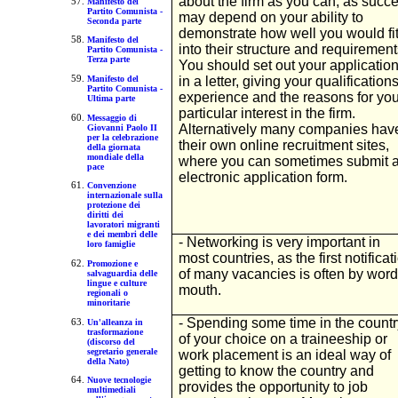
about the firm as you can, as succ
Manifesto del
Partito Comunista -
may depend on your ability to
Seconda parte
demonstrate how well you would fi
Manifesto del
into their structure and requirement
Partito Comunista -
Terza parte
You should set out your applicatio
in a letter, giving your qualifications
Manifesto del
Partito Comunista -
experience and the reasons for you
Ultima parte
particular interest in the firm.
Messaggio di
Alternatively many companies hav
Giovanni Paolo II
per la celebrazione
their own online recruitment sites,
della giornata
mondiale della
where you can sometimes submit 
pace
electronic application form.
Convenzione
internazionale sulla
protezione dei
diritti dei
lavoratori migranti
e dei membri delle
- Networking is very important in
loro famiglie
most countries, as the first notificat
Promozione e
of many vacancies is often by word
salvaguardia delle
lingue e culture
mouth.
regionali o
minoritarie
- Spending some time in the countr
Un'alleanza in
trasformazione
of your choice on a traineeship or
(discorso del
segretario generale
work placement is an ideal way of
della Nato)
getting to know the country and
Nuove tecnologie
provides the opportunity to job
multimediali