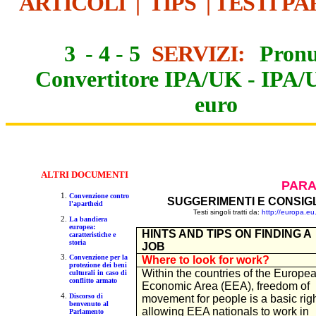
ARTICOLI
|
TIPS
|
TESTI PA
3
-
4
-
5
SERVIZI:
Pronu
Convertitore IPA/UK
-
IPA/
euro
ALTR
I DOCUMENTI
PARA
Convenzione contro
SUGGERIMENTI E CONSIG
l'apartheid
Testi singoli tratti da:
h
ttp://europa.e
La bandiera
europea:
HINTS AND TIPS ON FINDING A
caratteristiche e
storia
JOB
Convenzione per la
Where to look for work?
protezione dei beni
Within the countries of the Europe
culturali in caso di
conflitto armato
Economic Area (EEA), freedom of
Discorso di
movement for people is a basic righ
benvenuto al
allowing EEA nationals to work in
Parlamento