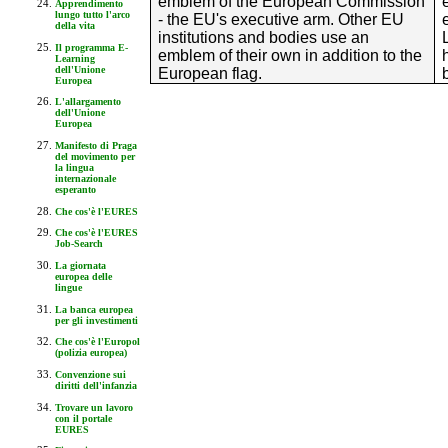
emblem of the European Commission
Apprendimento
lungo tutto l'arco
- the EU's executive arm. Other EU
della vita
institutions and bodies use an
Il programma E-
emblem of their own in addition to the
Learning
dell'Unione
European flag.
Europea
L'allargamento
dell'Unione
Europea
Manifesto di Praga
del movimento per
la lingua
internazionale
esperanto
Che cos'è l'EURES
Che cos'è l'EURES
Job-Search
La giornata
europea delle
lingue
La banca europea
per gli investimenti
Che cos'è l'Europol
(polizia europea)
Convenzione sui
diritti dell'infanzia
Trovare un lavoro
con il portale
EURES