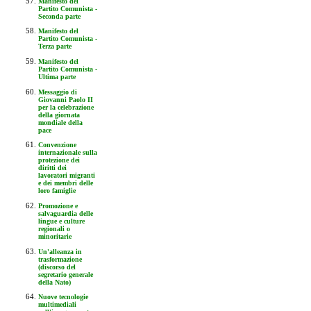
Manifesto del
Partito Comunista -
Seconda parte
Manifesto del
Partito Comunista -
Terza parte
Manifesto del
Partito Comunista -
Ultima parte
Messaggio di
Giovanni Paolo II
per la celebrazione
della giornata
mondiale della
pace
Convenzione
internazionale sulla
protezione dei
diritti dei
lavoratori migranti
e dei membri delle
loro famiglie
Promozione e
salvaguardia delle
lingue e culture
regionali o
minoritarie
Un'alleanza in
trasformazione
(discorso del
segretario generale
della Nato)
Nuove tecnologie
multimediali