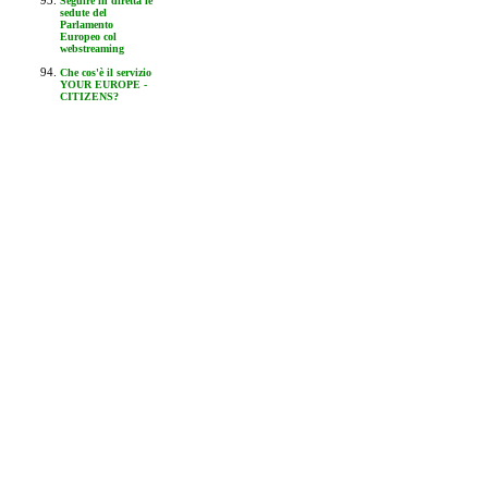
Seguire in diretta le
sedute del
Parlamento
Europeo col
webstreaming
Che cos'è il servizio
YOUR EUROPE -
CITIZENS?