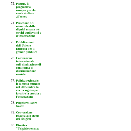
Ploteus, il
programma
europeo per chi
vuole studiare
all'estero
Protezione dei
minori de della
dignità umana nei
servizi audiovisivi e
d'informazione
Pubblicazioni
dell'Unione
Europea per il
grande pubblico
Convenzione
internazionale
sull'eliminazione di
ogni forma di
discriminazione
razziale
Politica regionale:
il successo ottenuto
nel 2005 indica la
via da seguire per
favorire la crescita e
l’occupazione
Preghiere: Padre
Nostro
Convenzione
relativa allo status
dei rifugiati
Direttiva
"Televisione senza