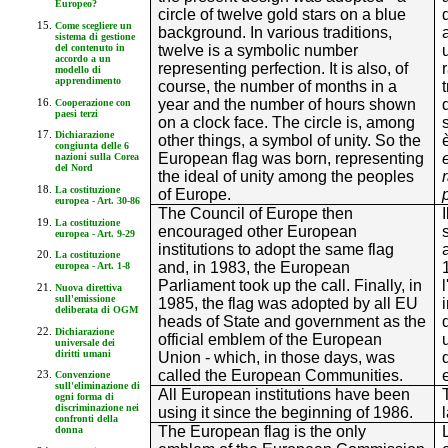
Europeo?
circle of twelve gold stars on a blue
Come scegliere un
background. In various traditions,
sistema di gestione
twelve is a symbolic number
del contenuto in
accordo a un
representing perfection. It is also, of
modello di
apprendimento
course, the number of months in a
year and the number of hours shown
Cooperazione con
paesi terzi
on a clock face. The circle is, among
Dichiarazione
other things, a symbol of unity. So the
congiunta delle 6
European flag was born, representing
nazioni sulla Corea
del Nord
the ideal of unity among the peoples
La costituzione
of Europe.
europea - Art. 30-86
The Council of Europe then
La costituzione
encouraged other European
europea - Art. 9-29
institutions to adopt the same flag
La costituzione
and, in 1983, the European
europea - Art. 1-8
Parliament took up the call. Finally, in
Nuova direttiva
sull'emissione
1985, the flag was adopted by all EU
deliberata di OGM
heads of State and government as the
Dichiarazione
official emblem of the European
universale dei
diritti umani
Union - which, in those days, was
called the European Communities.
Convenzione
sull'eliminazione di
All European institutions have been
ogni forma di
discriminazione nei
using it since the beginning of 1986.
confronti della
The European flag is the only
donna