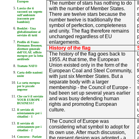
Europeo
The number of stars has nothing to do
with the number of Member States.
Lascia che ti
racconti un segreto
There are twelve stars because the
sull'ambiente
(racconto per
number twelve is traditionally the
bambini)
symbol of perfection, completeness
Booklet - Una
and unity. The flag therefore remains
globalizzazione al
servizio di tutti
unchanged regardless of EU
enlargements.
Profilo di Franz-
Hermann Bruener,
History of the flag
direttore generale
dell'OLAF, ufficio
The history of the flag goes back to
europeo per la lotta
1955. At that time, the European
antifrode
Union existed only in the form of the
Trattato NATO
European Coal and Steel Community,
Carta delle nazioni
with just six Member States. But a
unite
separate body with a larger
La carta europea
per le piccole
membership - the Council of Europe -
imprese
had been set up several years earlier
Che cos'è il servizio
and was busy defending human
YOUR EUROPE -
BUSINESS?
rights and promoting European
culture.
Il servizio di
orientamento per i
cittadini - 1
The Council of Europe was
Il servizio di
considering what symbol to adopt for
orientamento per i
cittadini - 2
its own use. After much discussion,
Concorso - Parlate
the present design was adopted - a