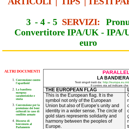
ARTICOLI
|
TIPS
|
TESTI PA
3
-
4
-
5
SERVIZI:
Pronu
Convertitore IPA/UK
-
IPA/
euro
ALTR
I DOCUMENTI
PARALLEL
LA BANDIER
Convenzione contro
Testi singoli tratti da:
http://europa.eu.i
l'apartheid
Il corsivo sta ad indicare ch
THE EUROPEAN FLAG
La bandiera
europea:
This is the European flag. It is the
caratteristiche e
storia
symbol not only of the European
Union but also of Europe's unity and
Convenzione per la
protezione dei beni
identity in a wider sense. The circle of
culturali in caso di
conflitto armato
gold stars represents solidarity and
harmony between the peoples of
Discorso di
benvenuto al
Europe.
Parlamento