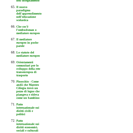
nell'insegnamento
Il nuovo
paradigma
dell'apprendimento
nell'educazione
scolastica
Che cos'è
l'ombudsman o
mediatore europeo
Il mediatore
europeo in poche
parole
Lo statuto del
mediatore europeo
Orientamenti
comunitari per lo
sviluppo della rete
transeuropea di
trasporto
Pinocchio - Come
andò che Maestro
Ciliegia trovò un
pezzo di legno che
piangeva e rideva
come un bambino
Patto
internazionale sui
diritti civili e
politici
Patto
internazionale sui
diritti economici,
sociali e culturali