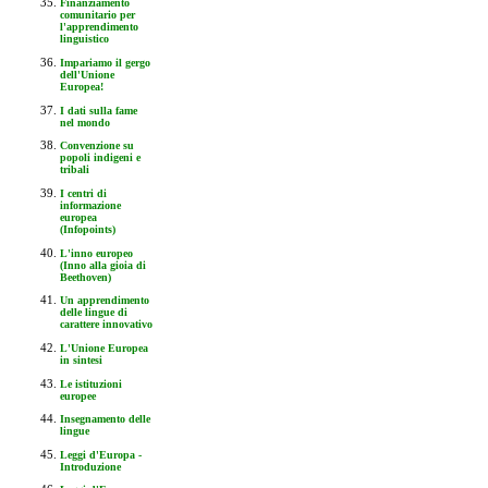
Finanziamento
comunitario per
l'apprendimento
linguistico
Impariamo il gergo
dell'Unione
Europea!
I dati sulla fame
nel mondo
Convenzione su
popoli indigeni e
tribali
I centri di
informazione
europea
(Infopoints)
L'inno europeo
(Inno alla gioia di
Beethoven)
Un apprendimento
delle lingue di
carattere innovativo
L'Unione Europea
in sintesi
Le istituzioni
europee
Insegnamento delle
lingue
Leggi d'Europa -
Introduzione