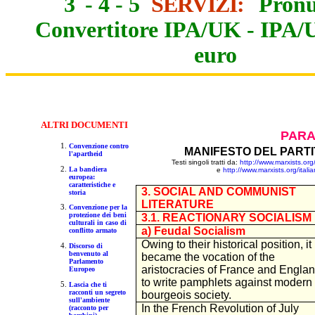
3
-
4
-
5
SERVIZI:
Pronu
Convertitore IPA/UK
-
IPA/
euro
ALTR
I DOCUMENTI
PARA
Convenzione contro
MANIFESTO DEL PARTI
l'apartheid
Testi singoli tratti da:
http://www.marxists.or
La bandiera
e
http://www.marxists.org/ita
europea:
caratteristiche e
3. SOCIAL AND COMMUNIST
storia
LITERATURE
Convenzione per la
protezione dei beni
3.1. REACTIONARY SOCIALISM
culturali in caso di
a) Feudal Socialism
conflitto armato
Owing to their historical position, it
Discorso di
benvenuto al
became the vocation of the
Parlamento
aristocracies of France and Engla
Europeo
to write pamphlets against modern
Lascia che ti
racconti un segreto
bourgeois society.
sull'ambiente
In the French Revolution of July
(racconto per