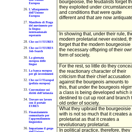
bourgeoisie, the feudalists forget th
Europea
they exploited under circumstance
L'allargamento
and conditions that were quite
dell'Unione
Europea
different and that are now antiquat
Manifesto di Praga
del movimento per
la lingua
internazionale
In showing that, under their rule, th
esperanto
modern proletariat never existed, t
Che cos'è l'EURES
forget that the modern bourgeoisie 
Che cos'è l'EURES
the necessary offspring of their ow
Job-Search
form of society.
La giornata
europea delle
lingue
For the rest, so little do they conce
the reactionary character of their
La banca europea
per gli investimenti
criticism that their chief accusation
Che cos'è l'Europol
against the bourgeois amounts to
(polizia europea)
this, that under the bourgeois régi
Convenzione sui
a class is being developed which i
diritti dell'infanzia
destined to cut up root and branch 
Trovare un lavoro
old order of society.
con il portale
EURES
What they upbraid the bourgeoisie
Finanziamento
with is not so much that it creates a
comunitario per
proletariat as that it creates a
l'apprendimento
linguistico
revolutionary proletariat.
Impariamo il gergo
In political practice, therefore, they
dell'Unione