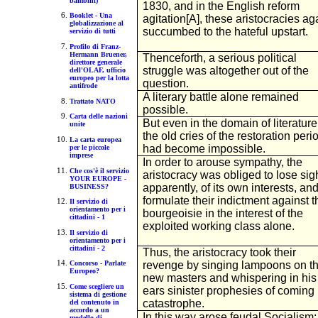
bambini)
1830, and in the English reform
Booklet - Una
agitation[A], these aristocracies ag
globalizzazione al
succumbed to the hateful upstart.
servizio di tutti
Profilo di Franz-
Hermann Bruener,
Thenceforth, a serious political
direttore generale
struggle was altogether out of the
dell'OLAF, ufficio
europeo per la lotta
question.
antifrode
A literary battle alone remained
Trattato NATO
possible.
Carta delle nazioni
But even in the domain of literature
unite
the old cries of the restoration peri
La carta europea
had become impossible.
per le piccole
imprese
In order to arouse sympathy, the
Che cos'è il servizio
aristocracy was obliged to lose sigh
YOUR EUROPE -
apparently, of its own interests, and
BUSINESS?
formulate their indictment against t
Il servizio di
orientamento per i
bourgeoisie in the interest of the
cittadini - 1
exploited working class alone.
Il servizio di
orientamento per i
cittadini - 2
Thus, the aristocracy took their
revenge by singing lampoons on th
Concorso - Parlate
Europeo?
new masters and whispering in his
Come scegliere un
ears sinister prophesies of coming
sistema di gestione
catastrophe.
del contenuto in
accordo a un
In this way arose feudal Socialism:
modello di