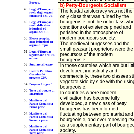
Europea
b) Petty-Bourgeois Socialism
Leggi d'Europa: il
The feudal aristocracy was not the
ruolo degli organi
only class that was ruined by the
consultivi dell'UE
bourgeoisie, not the only class wh
Leggi d'Europa: il
ruolo delle altre
conditions of existence pined and
istituzioni od
perished in the atmosphere of
organi dell'UE
modern bourgeois society.
Elenco completo
delle istituzioni ed
The medieval burgesses and the
organi europei
small peasant proprietors were the
Leggi d'Europa:
precursors of the modern
legislazione dell'UE
online
bourgeoisie.
In those countries which are but litt
Studiare all'estero
developed, industrially and
Licenza Pubblica
Generica del
commercially, these two classes sti
progetto GNU
vegetate side by side with the risin
Progetto Lingua 1
bourgeoisie.
Testo del trattato di
In countries where modern
Maastricht
civilisation has become fully
Manifesto del
developed, a new class of petty
Partito Comunista -
Prima parte
bourgeois has been formed,
fluctuating between proletariat and
Manifesto del
Partito Comunista -
bourgeoisie, and ever renewing itse
Seconda parte
as a supplementary part of bourge
Manifesto del
society.
Partito Comunista -
Terza parte