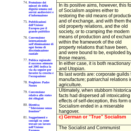
Protezione dei
In its positive aims, however, this f
minori de della
dignità umana nei
of Socialism aspires either to
servizi audiovisivi e
restoring the old means of product
d'informazione
and of exchange, and with them th
Pubblicazioni
dell'Unione
old property relations, and the old
Europea per il
society, or to cramping the modern
grande pubblico
means of production and of excha
Convenzione
internazionale
within the framework of the old
sull'eliminazione di
property relations that have been,
ogni forma di
discriminazione
and were bound to be, exploded b
razziale
those means.
Politica regionale:
In either case, it is both reactionary
il successo ottenuto
nel 2005 indica la
and Utopian.
via da seguire per
favorire la crescita e
Its last words are: corporate guilds 
l’occupazione
manufacture; patriarchal relations i
Preghiere: Padre
agriculture.
Nostro
Ultimately, when stubborn historica
Convenzione
facts had dispersed all intoxicating
relativa allo status
dei rifugiati
effects of self-deception, this form o
Direttiva
Socialism ended in a miserable
"Televisione senza
hangover.
frontiere"
c) German or “True” Socialism
Suggerimenti e
consigli su come
trovare un lavoro
The Socialist and Communist
nell'Unione
Europea