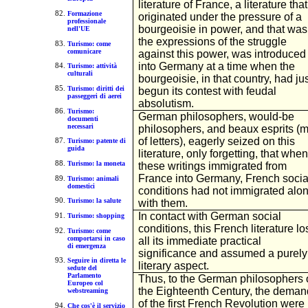
literature of France, a literature that
Formazione
originated under the pressure of a
professionale
bourgeoisie in power, and that was
nell'UE
the expressions of the struggle
Turismo: come
comunicare
against this power, was introduced
into Germany at a time when the
Turismo: attività
culturali
bourgeoisie, in that country, had ju
Turismo: diritti dei
begun its contest with feudal
passeggeri di aerei
absolutism.
Turismo:
German philosophers, would-be
documenti
necessari
philosophers, and beaux esprits (
of letters), eagerly seized on this
Turismo: patente di
guida
literature, only forgetting, that when
Turismo: la moneta
these writings immigrated from
France into Germany, French socia
Turismo: animali
domestici
conditions had not immigrated alo
Turismo: la salute
with them.
In contact with German social
Turismo: shopping
conditions, this French literature lo
Turismo: come
comportarsi in caso
all its immediate practical
di emergenza
significance and assumed a purely
Seguire in diretta le
literary aspect.
sedute del
Parlamento
Thus, to the German philosophers 
Europeo col
the Eighteenth Century, the deman
webstreaming
of the first French Revolution were
Che cos'è il servizio