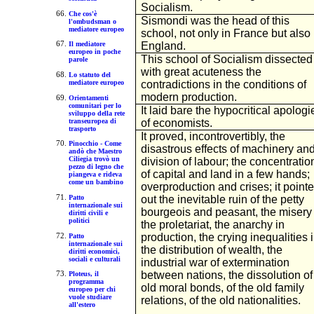
Socialism.
Che cos'è
Sismondi was the head of this
l'ombudsman o
mediatore europeo
school, not only in France but also 
England.
Il mediatore
europeo in poche
This school of Socialism dissected
parole
with great acuteness the
Lo statuto del
mediatore europeo
contradictions in the conditions of
modern production.
Orientamenti
comunitari per lo
It laid bare the hypocritical apologi
sviluppo della rete
transeuropea di
of economists.
trasporto
It proved, incontrovertibly, the
Pinocchio - Come
disastrous effects of machinery an
andò che Maestro
Ciliegia trovò un
division of labour; the concentratio
pezzo di legno che
of capital and land in a few hands;
piangeva e rideva
come un bambino
overproduction and crises; it point
Patto
out the inevitable ruin of the petty
internazionale sui
bourgeois and peasant, the misery 
diritti civili e
politici
the proletariat, the anarchy in
production, the crying inequalities 
Patto
internazionale sui
the distribution of wealth, the
diritti economici,
sociali e culturali
industrial war of extermination
between nations, the dissolution of
Ploteus, il
programma
old moral bonds, of the old family
europeo per chi
vuole studiare
relations, of the old nationalities.
all'estero