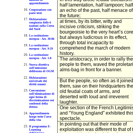
apprendimento
half lamentation, half lampoon; half
an echo of the past, half menace of
Cooperazione con
paesi terzi
the future;
Dichiarazione
at times, by its bitter, witty and
congiunta delle 6
incisive criticism, striking the
nazioni sulla Corea
del Nord
bourgeoisie to the very heart’s core
La costituzione
but always ludicrous in its effect,
europea - Art. 30-86
through total incapacity to
La costituzione
comprehend the march of modern
europea - Art. 9-29
history.
La costituzione
The aristocracy, in order to rally the
europea - Art. 1-8
people to them, waved the proletar
Nuova direttiva
sull'emissione
alms-bag in front for a banner.
deliberata di OGM
Dichiarazione
But the people, so often as it joine
universale dei
diritti umani
them, saw on their hindquarters th
old feudal coats of arms, and
Convenzione
sull'eliminazione di
deserted with loud and irreverent
ogni forma di
discriminazione nei
laughter.
confronti della
One section of the French Legitimi
donna
and “Young England” exhibited thi
Apprendimento
lungo tutto l'arco
spectacle.
della vita
In pointing out that their mode of
Il programma E-
exploitation was different to that of 
Learning
dell'Unione