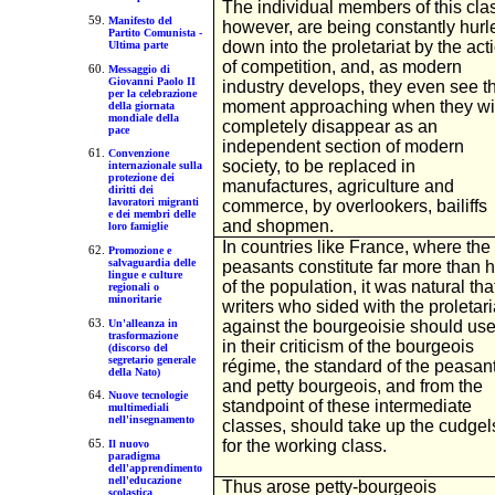
The individual members of this cla
Manifesto del
however, are being constantly hurl
Partito Comunista -
down into the proletariat by the act
Ultima parte
of competition, and, as modern
Messaggio di
Giovanni Paolo II
industry develops, they even see t
per la celebrazione
moment approaching when they wil
della giornata
mondiale della
completely disappear as an
pace
independent section of modern
Convenzione
society, to be replaced in
internazionale sulla
protezione dei
manufactures, agriculture and
diritti dei
lavoratori migranti
commerce, by overlookers, bailiffs
e dei membri delle
and shopmen.
loro famiglie
In countries like France, where the
Promozione e
salvaguardia delle
peasants constitute far more than h
lingue e culture
of the population, it was natural tha
regionali o
minoritarie
writers who sided with the proletari
Un'alleanza in
against the bourgeoisie should use
trasformazione
in their criticism of the bourgeois
(discorso del
segretario generale
régime, the standard of the peasan
della Nato)
and petty bourgeois, and from the
Nuove tecnologie
standpoint of these intermediate
multimediali
nell'insegnamento
classes, should take up the cudgel
for the working class.
Il nuovo
paradigma
dell'apprendimento
nell'educazione
Thus arose petty-bourgeois
scolastica