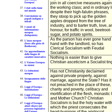
join in all coercive measures again
Europea!
the working class; and in ordinary li
I dati sulla fame
nel mondo
despite their high-falutin phrases,
they stoop to pick up the golden
Convenzione su
popoli indigeni e
apples dropped from the tree of
tribali
industry, and to barter truth, love, a
I centri di
honour, for traffic in wool, beetroot-
informazione
europea
sugar, and potato spirits.
(Infopoints)
As the parson has ever gone hand 
L'inno europeo
hand with the landlord, so has
(Inno alla gioia di
Beethoven)
Clerical Socialism with Feudal
Un apprendimento
Socialism.
delle lingue di
Nothing is easier than to give
carattere innovativo
Christian asceticism a Socialist tin
L'Unione Europea
in sintesi
Has not Christianity declaimed
Le istituzioni
europee
against private property, against
Insegnamento delle
marriage, against the State? Has it
lingue
not preached in the place of these,
Leggi d'Europa -
charity and poverty, celibacy and
Introduzione
mortification of the flesh, monastic l
Leggi d'Europa -
and Mother Church? Christian
Le definizioni
Socialism is but the holy water wit
Leggi d'Europa:
attori chiave nel
which the priest consecrates the
processo legislativo
heart-burnings of the aristocrat.
dell'Unione