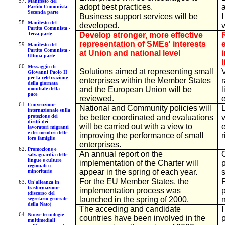
Manifesto del
adopt best practices.
a
Partito Comunista -
Seconda parte
Business support services will be
I
Manifesto del
developed.
Partito Comunista -
Develop stronger, more effective
Terza parte
representation of SMEs' interests
Manifesto del
Partito Comunista -
at Union and national level
Ultima parte
Messaggio di
Solutions aimed at representing small
Giovanni Paolo II
per la celebrazione
enterprises within the Member States
della giornata
and the European Union will be
mondiale della
pace
reviewed.
Convenzione
National and Community policies will
internazionale sulla
be better coordinated and evaluations
protezione dei
diritti dei
will be carried out with a view to
e
lavoratori migranti
e dei membri delle
improving the performance of small
r
loro famiglie
enterprises.
Promozione e
An annual report on the
salvaguardia delle
lingue e culture
implementation of the Charter will
regionali o
appear in the spring of each year.
s
minoritarie
For the EU Member States, the
P
Un'alleanza in
trasformazione
implementation process was
(discorso del
launched in the spring of 2000.
segretario generale
della Nato)
The acceding and candidate
Nuove tecnologie
countries have been involved in the
multimediali