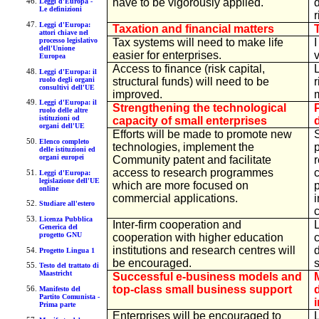
have to be vigorously applied.
Leggi d'Europa -
Le definizioni
Leggi d'Europa:
Taxation and financial matters
attori chiave nel
Tax systems will need to make life
I
processo legislativo
dell'Unione
easier for enterprises.
v
Europea
Access to finance (risk capital,
L
Leggi d'Europa: il
ruolo degli organi
structural funds) will need to be
r
consultivi dell'UE
improved.
m
Leggi d'Europa: il
Strengthening the technological
ruolo delle altre
istituzioni od
capacity of small enterprises
organi dell'UE
Efforts will be made to promote new
S
Elenco completo
technologies, implement the
delle istituzioni ed
organi europei
Community patent and facilitate
access to research programmes
c
Leggi d'Europa:
legislazione dell'UE
which are more focused on
online
commercial applications.
i
Studiare all'estero
Licenza Pubblica
Inter-firm cooperation and
Generica del
progetto GNU
cooperation with higher education
institutions and research centres will
d
Progetto Lingua 1
be encouraged.
Testo del trattato di
Maastricht
Successful e-business models and
top-class small business support
Manifesto del
Partito Comunista -
Prima parte
Enterprises will be encouraged to