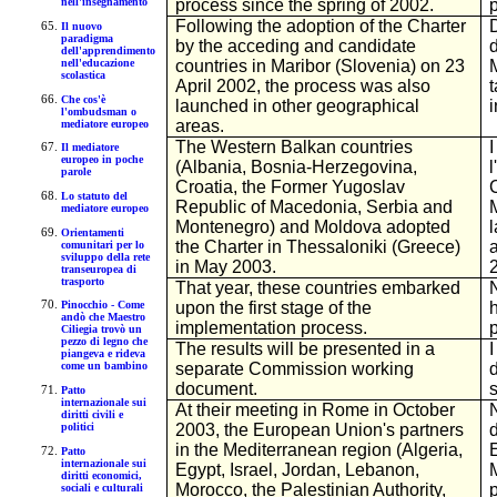
process since the spring of 2002.
nell'insegnamento
Following the adoption of the Charter
Il nuovo
paradigma
by the acceding and candidate
dell'apprendimento
nell'educazione
countries in Maribor (Slovenia) on 23
scolastica
April 2002, the process was also
t
Che cos'è
launched in other geographical
l'ombudsman o
areas.
mediatore europeo
The Western Balkan countries
I
Il mediatore
europeo in poche
(Albania, Bosnia-Herzegovina,
parole
Croatia, the Former Yugoslav
Lo statuto del
Republic of Macedonia, Serbia and
mediatore europeo
Montenegro) and Moldova adopted
Orientamenti
the Charter in Thessaloniki (Greece)
comunitari per lo
sviluppo della rete
in May 2003.
transeuropea di
trasporto
That year, these countries embarked
upon the first stage of the
h
Pinocchio - Come
andò che Maestro
implementation process.
Ciliegia trovò un
pezzo di legno che
The results will be presented in a
I
piangeva e rideva
separate Commission working
come un bambino
document.
Patto
internazionale sui
At their meeting in Rome in October
N
diritti civili e
politici
2003, the European Union's partners
in the Mediterranean region (Algeria,
E
Patto
internazionale sui
Egypt, Israel, Jordan, Lebanon,
diritti economici,
Morocco, the Palestinian Authority,
p
sociali e culturali