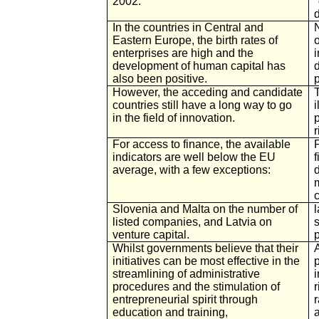
2002.
"
In the countries in Central and
Eastern Europe, the birth rates of
o
enterprises are high and the
development of human capital has
also been positive.
p
However, the acceding and candidate
T
countries still have a long way to go
in the field of innovation.
For access to finance, the available
indicators are well below the EU
f
average, with a few exceptions:
d
Slovenia and Malta on the number of
listed companies, and Latvia on
venture capital.
p
Whilst governments believe that their
initiatives can be most effective in the
streamlining of administrative
i
procedures and the stimulation of
r
entrepreneurial spirit through
education and training,