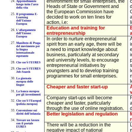
environment for small enterprises, the
Apprendimento
lungo tutto l'arco
Heads of State or Government and
d
della vita
the European Commission have
Il programma E-
decided to work on ten lines for
Learning
dell'Unione
action, i.e:
l
Europea
Education and training for
L'allargamento
entrepreneurship
dell'Unione
Europea
In order to nurture entrepreneurial
A
Manifesto di Praga
spirit from an early age, there will be
del movimento per
a need to impart knowledge about
la lingua
internazionale
business, particularly at secondary
esperanto
and university levels, to encourage
p
Che cos'è l'EURES
entrepreneurial initiatives by
Che cos'è l'EURES
youngsters and to develop training
l
Job-Search
programmes for small enterprises.
La giornata
europea delle
lingue
Cheaper and faster start-up
La banca europea
per gli investimenti
Company start-ups will become
Che cos'è l'Europol
cheaper and faster, particularly
a
(polizia europea)
through the use of online registration.
d
Convenzione sui
Better legislation and regulation
diritti dell'infanzia
Trovare un lavoro
con il portale
There will be a reduction in the
L
EURES
negative impact of national