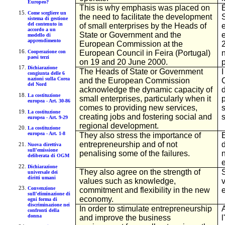
Europeo?
This is why emphasis was placed on
Come scegliere un
the need to facilitate the development
sistema di gestione
del contenuto in
of small enterprises by the Heads of
accordo a un
State or Government and the
modello di
apprendimento
European Commission at the
Cooperazione con
European Council in Feira (Portugal)
n
paesi terzi
on 19 and 20 June 2000.
Dichiarazione
The Heads of State or Government
I
congiunta delle 6
nazioni sulla Corea
and the European Commission
del Nord
acknowledge the dynamic capacity of
La costituzione
small enterprises, particularly when it
p
europea - Art. 30-86
comes to providing new services,
La costituzione
creating jobs and fostering social and
europea - Art. 9-29
regional development.
La costituzione
europea - Art. 1-8
They also stress the importance of
entrepreneurship and of not
d
Nuova direttiva
sull'emissione
penalising some of the failures.
deliberata di OGM
Dichiarazione
They also agree on the strength of
S
universale dei
diritti umani
values such as knowledge,
Convenzione
commitment and flexibility in the new
sull'eliminazione di
economy.
ogni forma di
discriminazione nei
In order to stimulate entrepreneurship
confronti della
donna
and improve the business
l