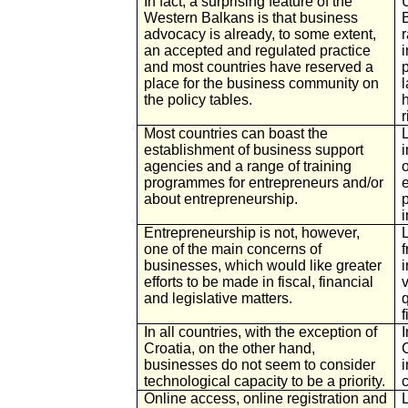
In fact, a surprising feature of the
Western Balkans is that business
B
advocacy is already, to some extent,
an accepted and regulated practice
and most countries have reserved a
p
place for the business community on
the policy tables.
r
Most countries can boast the
establishment of business support
i
agencies and a range of training
programmes for entrepreneurs and/or
about entrepreneurship.
i
Entrepreneurship is not, however,
L
one of the main concerns of
businesses, which would like greater
efforts to be made in fiscal, financial
v
and legislative matters.
q
f
In all countries, with the exception of
I
Croatia, on the other hand,
businesses do not seem to consider
i
technological capacity to be a priority.
Online access, online registration and