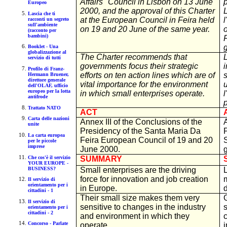
Affairs" Council in Lisbon on 13 June
p
Europeo
2000, and the approval of this Charter
Lascia che ti
at the European Council in Feira held
l
racconti un segreto
sull'ambiente
on 19 and 20 June of the same year.
(racconto per
bambini)
F
Booklet - Una
globalizzazione al
The Charter recommends that
servizio di tutti
governments focus their strategic
i
Profilo di Franz-
efforts on ten action lines which are of
Hermann Bruener,
direttore generale
vital importance for the environment
dell'OLAF, ufficio
europeo per la lotta
in which small enterprises operate.
antifrode
Trattato NATO
ACT
Carta delle nazioni
Annex III of the Conclusions of the
A
unite
Presidency of the Santa Maria Da
La carta europea
Feira European Council of 19 and 20
per le piccole
imprese
June 2000.
Che cos'è il servizio
SUMMARY
YOUR EUROPE -
BUSINESS?
Small enterprises are the driving
force for innovation and job creation
Il servizio di
orientamento per i
in Europe.
cittadini - 1
Their small size makes them very
Il servizio di
sensitive to changes in the industry
orientamento per i
cittadini - 2
and environment in which they
Concorso - Parlate
operate.