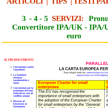
ARTICOLI
|
TIPS
|
TESTI PA
3
-
4
-
5
SERVIZI:
Pronu
Convertitore IPA/UK
-
IPA/
euro
ALTR
I DOCUMENTI
PARALLEL
Convenzione contro
LA CARTA EUROPEA PER
l'apartheid
Testi singoli tratti da:
www.europa.eu.int/
La bandiera
www.europa.eu.int/scadplus/
europea:
caratteristiche e
European Charter for small
storia
enterprises
Convenzione per la
protezione dei beni
The EU has recognised the
culturali in caso di
importance of small enterprises with
conflitto armato
the adoption of the European Charter
Discorso di
benvenuto al
for small enterprises by the "General
Parlamento