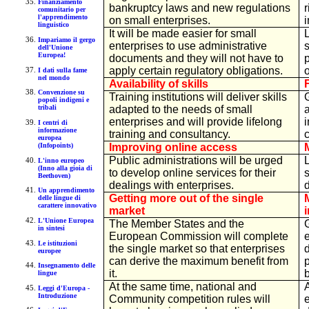
Finanziamento
bankruptcy laws and new regulations
comunitario per
l'apprendimento
on small enterprises.
linguistico
It will be made easier for small
Impariamo il gergo
enterprises to use administrative
dell'Unione
Europea!
documents and they will not have to
apply certain regulatory obligations.
o
I dati sulla fame
nel mondo
Availability of skills
Convenzione su
Training institutions will deliver skills
G
popoli indigeni e
adapted to the needs of small
tribali
enterprises and will provide lifelong
I centri di
informazione
training and consultancy.
europea
(Infopoints)
Improving online access
Public administrations will be urged
L'inno europeo
(Inno alla gioia di
to develop online services for their
s
Beethoven)
dealings with enterprises.
d
Un apprendimento
Getting more out of the single
delle lingue di
carattere innovativo
market
L'Unione Europea
The Member States and the
in sintesi
European Commission will complete
Le istituzioni
the single market so that enterprises
europee
can derive the maximum benefit from
Insegnamento delle
it.
b
lingue
At the same time, national and
Leggi d'Europa -
Introduzione
Community competition rules will