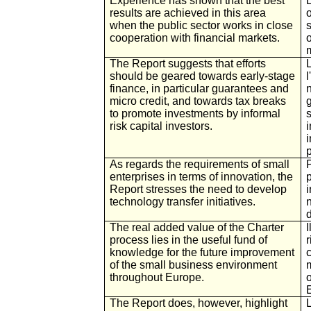
Experience has shown that the best
results are achieved in this area
o
when the public sector works in close
cooperation with financial markets.
m
The Report suggests that efforts
should be geared towards early-stage
l
finance, in particular guarantees and
n
micro credit, and towards tax breaks
to promote investments by informal
risk capital investors.
i
i
p
As regards the requirements of small
enterprises in terms of innovation, the
Report stresses the need to develop
technology transfer initiatives.
d
The real added value of the Charter
process lies in the useful fund of
r
knowledge for the future improvement
c
of the small business environment
throughout Europe.
The Report does, however, highlight
L