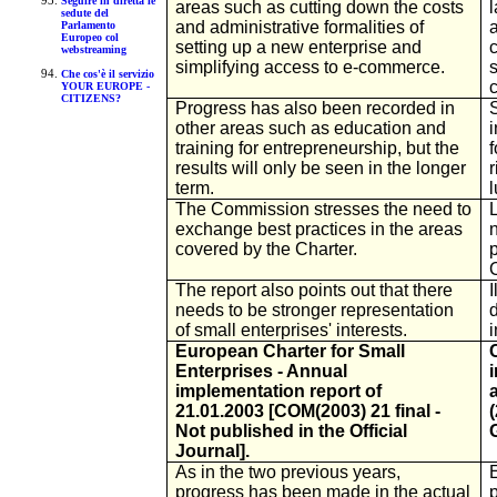
Seguire in diretta le
areas such as cutting down the costs
l
sedute del
and administrative formalities of
Parlamento
Europeo col
setting up a new enterprise and
webstreaming
simplifying access to e-commerce.
Che cos'è il servizio
YOUR EUROPE -
CITIZENS?
Progress has also been recorded in
other areas such as education and
i
training for entrepreneurship, but the
f
results will only be seen in the longer
r
term.
The Commission stresses the need to
exchange best practices in the areas
covered by the Charter.
The report also points out that there
I
needs to be stronger representation
of small enterprises' interests.
European Charter for Small
Enterprises - Annual
implementation report of
21.01.2003 [COM(2003) 21 final -
Not published in the Official
Journal].
As in the two previous years,
progress has been made in the actual
p