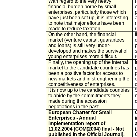
With regard to the very heavy
financial burden borne by small
o
enterprises, particularly those which
have just been set up, it is interesting
to note that major efforts have been
r
made to reduce taxation.
r
On the other hand, the financial
I
market (venture capital, guarantees
d
and loans) is still very under-
p
developed and makes the survival of
young enterprises more difficult.
Finally, the opening up of the internal
I
market to the candidate countries has
been a positive factor for access to
new markets and in strengthening the
e
competitiveness of enterprises.
It is now up to the candidate countries
to abide by the commitments they
made during the accession
d
negotiations in the past.
European Charter for Small
Enterprises - Annual
implementation report of
11.02.2004 [COM(2004) final - Not
published in the Official Journal].