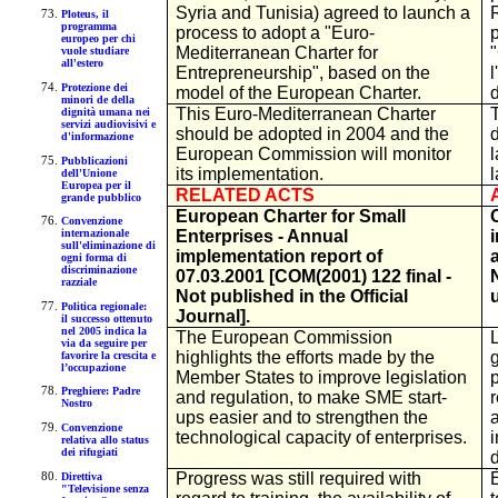
Syria and Tunisia) agreed to launch a
Ploteus, il
programma
process to adopt a "Euro-
europeo per chi
Mediterranean Charter for
vuole studiare
all'estero
Entrepreneurship", based on the
l
Protezione dei
model of the European Charter.
minori de della
This Euro-Mediterranean Charter
dignità umana nei
servizi audiovisivi e
should be adopted in 2004 and the
d'informazione
European Commission will monitor
Pubblicazioni
its implementation.
dell'Unione
Europea per il
RELATED ACTS
grande pubblico
European Charter for Small
Convenzione
Enterprises - Annual
internazionale
sull'eliminazione di
implementation report of
ogni forma di
discriminazione
07.03.2001 [COM(2001) 122 final -
razziale
Not published in the Official
u
Politica regionale:
Journal].
il successo ottenuto
nel 2005 indica la
The European Commission
via da seguire per
highlights the efforts made by the
g
favorire la crescita e
l’occupazione
Member States to improve legislation
p
Preghiere: Padre
and regulation, to make SME start-
r
Nostro
ups easier and to strengthen the
Convenzione
technological capacity of enterprises.
relativa allo status
dei rifugiati
Progress was still required with
Direttiva
"Televisione senza