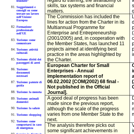
regard to training, the availability of
frontiere"
skills, tax systems and financial
Suggerimenti e
matters.
q
consigli su come
trovare un lavoro
The Commission has included the
nell'Unione
Europea
lines for action from the Charter in its
Multiannual Programme for
Formazione
professionale
Enterprise and Entrepreneurship
nell'UE
(2001/2005) and, in cooperation with
Turismo: come
the Member States, has launched 11
comunicare
projects aimed at identifying best
Turismo: attività
culturali
practice in the areas highlighted by
i
the Charter.
Turismo: diritti dei
passeggeri di aerei
European Charter for Small
Turismo:
Enterprises - Annual
documenti
implementation report of
necessari
06.02.2002 [COM(2002) 68 final -
Turismo: patente di
guida
Not published in the Official
Journal].
Turismo: la moneta
A good deal of progress has been
D
Turismo: animali
domestici
made since the previous report,
although the scale of the progress
Turismo: la salute
varies from one Member State to the
Turismo: shopping
next.
Turismo: come
The analysis therefore picks out
comportarsi in caso
di emergenza
some significant achievements in
i