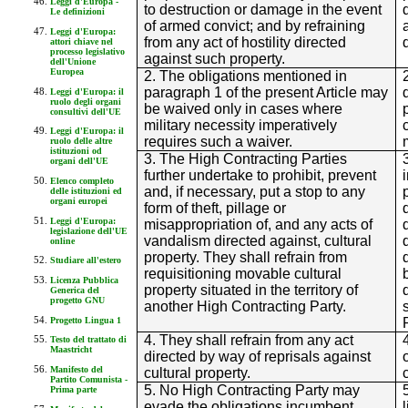
Leggi d'Europa -
to destruction or damage in the event
Le definizioni
of armed convict; and by refraining
Leggi d'Europa:
from any act of hostility directed
attori chiave nel
processo legislativo
against such property.
dell'Unione
Europea
2. The obligations mentioned in
paragraph 1 of the present Article may
Leggi d'Europa: il
ruolo degli organi
be waived only in cases where
consultivi dell'UE
military necessity imperatively
Leggi d'Europa: il
requires such a waiver.
ruolo delle altre
istituzioni od
3. The High Contracting Parties
organi dell'UE
further undertake to prohibit, prevent
Elenco completo
and, if necessary, put a stop to any
delle istituzioni ed
organi europei
form of theft, pillage or
Leggi d'Europa:
misappropriation of, and any acts of
legislazione dell'UE
vandalism directed against, cultural
online
property. They shall refrain from
Studiare all'estero
requisitioning movable cultural
Licenza Pubblica
property situated in the territory of
Generica del
progetto GNU
another High Contracting Party.
Progetto Lingua 1
4. They shall refrain from any act
Testo del trattato di
Maastricht
directed by way of reprisals against
Manifesto del
cultural property.
Partito Comunista -
5. No High Contracting Party may
Prima parte
evade the obligations incumbent