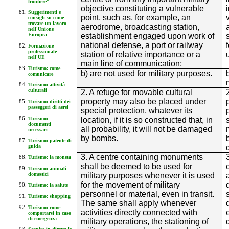
frontiere"
objective constituting a vulnerable
Suggerimenti e
point, such as, for example, an
consigli su come
trovare un lavoro
aerodrome, broadcasting station,
nell'Unione
establishment engaged upon work of
Europea
national defense, a port or railway
Formazione
professionale
station of relative importance or a
nell'UE
main line of communication;
Turismo: come
b) are not used for military purposes.
comunicare
m
Turismo: attività
culturali
2. A refuge for movable cultural
property may also be placed under
Turismo: diritti dei
passeggeri di aerei
special protection, whatever its
Turismo:
location, if it is so constructed that, in
documenti
all probability, it will not be damaged
necessari
by bombs.
Turismo: patente di
guida
3. A centre containing monuments
Turismo: la moneta
shall be deemed to be used for
Turismo: animali
domestici
military purposes whenever it is used
for the movement of military
Turismo: la salute
personnel or material, even in transit.
Turismo: shopping
The same shall apply whenever
Turismo: come
activities directly connected with
comportarsi in caso
di emergenza
military operations, the stationing of