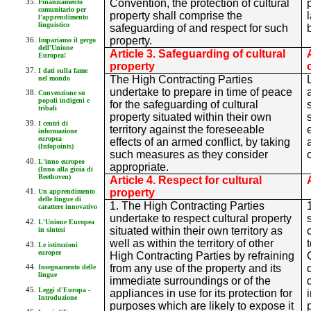
Convention, the protection of cultural
Finanziamento
comunitario per
property shall comprise the
l'apprendimento
linguistico
safeguarding of and respect for such
property.
Impariamo il gergo
dell'Unione
Article 3. Safeguarding of cultural
Europea!
property
I dati sulla fame
The High Contracting Parties
nel mondo
undertake to prepare in time of peace
Convenzione su
popoli indigeni e
for the safeguarding of cultural
tribali
property situated within their own
I centri di
territory against the foreseeable
informazione
europea
effects of an armed conflict, by taking
(Infopoints)
such measures as they consider
L'inno europeo
appropriate.
(Inno alla gioia di
Beethoven)
Article 4. Respect for cultural
property
Un apprendimento
delle lingue di
1. The High Contracting Parties
carattere innovativo
undertake to respect cultural property
L'Unione Europea
situated within their own territory as
in sintesi
well as within the territory of other
Le istituzioni
europee
High Contracting Parties by refraining
from any use of the property and its
Insegnamento delle
lingue
immediate surroundings or of the
Leggi d'Europa -
appliances in use for its protection for
Introduzione
purposes which are likely to expose it