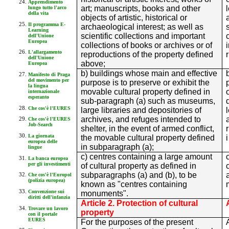
Apprendimento
art; manuscripts, books and other
lungo tutto l'arco
della vita
objects of artistic, historical or
Il programma E-
archaeological interest; as well as
Learning
scientific collections and important
dell'Unione
Europea
collections of books or archives or of
L'allargamento
reproductions of the property defined
dell'Unione
above;
Europea
b) buildings whose main and effective
Manifesto di Praga
del movimento per
purpose is to preserve or exhibit the
la lingua
movable cultural property defined in
internazionale
esperanto
sub-paragraph (a) such as museums,
Che cos'è l'EURES
large libraries and depositories of
archives, and refuges intended to
Che cos'è l'EURES
Job-Search
shelter, in the event of armed conflict,
La giornata
the movable cultural property defined
europea delle
in subparagraph (a);
lingue
c) centres containing a large amount
La banca europea
per gli investimenti
of cultural property as defined in
subparagraphs (a) and (b), to be
Che cos'è l'Europol
(polizia europea)
known as "centres containing
Convenzione sui
monuments".
diritti dell'infanzia
Article 2. Protection of cultural
Trovare un lavoro
property
con il portale
EURES
For the purposes of the present