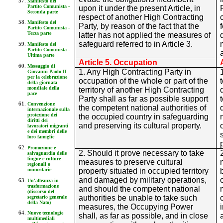
Manifesto del
Partito Comunista -
upon it under the present Article, in
Seconda parte
respect of another High Contracting
Manifesto del
Party, by reason of the fact that the
Partito Comunista -
Terza parte
latter has not applied the measures of
safeguard referred to in Article 3.
Manifesto del
Partito Comunista -
Ultima parte
Article 5. Occupation
Messaggio di
1. Any High Contracting Party in
Giovanni Paolo II
per la celebrazione
occupation of the whole or part of the
della giornata
mondiale della
territory of another High Contracting
pace
Party shall as far as possible support
Convenzione
the competent national authorities of
internazionale sulla
protezione dei
the occupied country in safeguarding
diritti dei
and preserving its cultural property.
lavoratori migranti
e dei membri delle
loro famiglie
Promozione e
2. Should it prove necessary to take
salvaguardia delle
lingue e culture
measures to preserve cultural
regionali o
property situated in occupied territory
minoritarie
and damaged by military operations,
Un'alleanza in
trasformazione
and should the competent national
(discorso del
authorities be unable to take such
segretario generale
della Nato)
measures, the Occupying Power
Nuove tecnologie
shall, as far as possible, and in close
multimediali