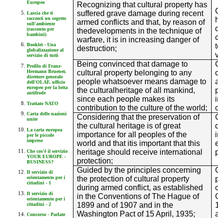
Europeo
Recognizing that cultural property has
suffered grave damage during recent
Lascia che ti
racconti un segreto
armed conflicts and that, by reason of
sull'ambiente
(racconto per
thedevelopments in the technique of
bambini)
warfare, it is in increasing danger of
Booklet - Una
destruction;
globalizzazione al
servizio di tutti
Being convinced that damage to
Profilo di Franz-
Hermann Bruener,
cultural property belonging to any
direttore generale
people whatsoever means damage to
dell'OLAF, ufficio
europeo per la lotta
the culturalheritage of all mankind,
antifrode
since each people makes its
Trattato NATO
contribution to the culture of the world;
Carta delle nazioni
Considering that the preservation of
unite
the cultural heritage is of great
La carta europea
importance for all peoples of the
per le piccole
imprese
world and that itis important that this
heritage should receive international
Che cos'è il servizio
YOUR EUROPE -
protection;
BUSINESS?
Guided by the principles concerning
Il servizio di
the protection of cultural property
orientamento per i
cittadini - 1
during armed conflict, as established
Il servizio di
in the Conventions of The Hague of
orientamento per i
1899 and of 1907 and in the
cittadini - 2
Washington Pact of 15 April, 1935;
Concorso - Parlate