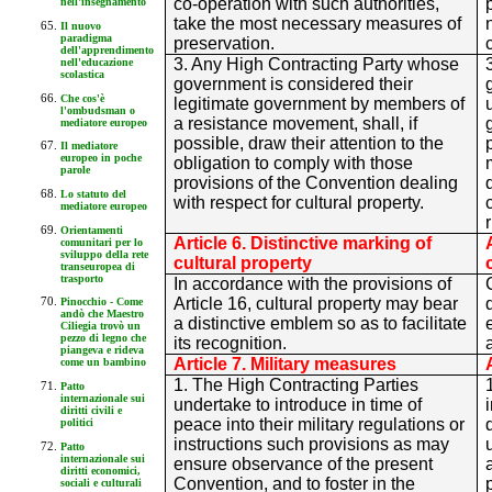
co-operation with such authorities,
nell'insegnamento
take the most necessary measures of
Il nuovo
paradigma
preservation.
dell'apprendimento
3. Any High Contracting Party whose
nell'educazione
scolastica
government is considered their
Che cos'è
legitimate government by members of
l'ombudsman o
a resistance movement, shall, if
mediatore europeo
possible, draw their attention to the
Il mediatore
europeo in poche
obligation to comply with those
parole
provisions of the Convention dealing
Lo statuto del
with respect for cultural property.
mediatore europeo
Orientamenti
Article 6. Distinctive marking of
comunitari per lo
sviluppo della rete
cultural property
transeuropea di
trasporto
In accordance with the provisions of
Article 16, cultural property may bear
Pinocchio - Come
andò che Maestro
a distinctive emblem so as to facilitate
Ciliegia trovò un
pezzo di legno che
its recognition.
piangeva e rideva
Article 7. Military measures
come un bambino
1. The High Contracting Parties
Patto
internazionale sui
undertake to introduce in time of
diritti civili e
peace into their military regulations or
politici
instructions such provisions as may
Patto
internazionale sui
ensure observance of the present
diritti economici,
Convention, and to foster in the
sociali e culturali