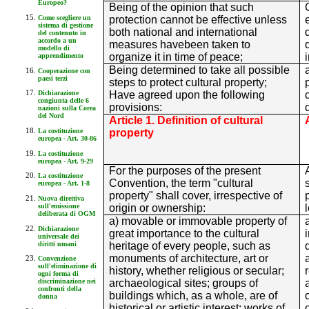
Europeo?
Being of the opinion that such
protection cannot be effective unless
Come scegliere un
sistema di gestione
both national and international
del contenuto in
accordo a un
measures havebeen taken to
modello di
organize it in time of peace;
apprendimento
Being determined to take all possible
Cooperazione con
paesi terzi
steps to protect cultural property;
Have agreed upon the following
Dichiarazione
congiunta delle 6
provisions:
nazioni sulla Corea
del Nord
Article 1. Definition of cultural
property
La costituzione
europea - Art. 30-86
La costituzione
europea - Art. 9-29
For the purposes of the present
La costituzione
Convention, the term "cultural
europea - Art. 1-8
property" shall cover, irrespective of
Nuova direttiva
origin or ownership:
sull'emissione
deliberata di OGM
a) movable or immovable property of
Dichiarazione
great importance to the cultural
universale dei
diritti umani
heritage of every people, such as
monuments of architecture, art or
Convenzione
sull'eliminazione di
history, whether religious or secular;
ogni forma di
archaeological sites; groups of
discriminazione nei
confronti della
buildings which, as a whole, are of
donna
historical or artistic interest; works of