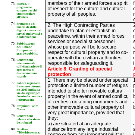
members of their armed forces a spirit
Ploteus, il
programma
of respect for the culture and cultural
europeo per chi
property of all peoples.
vuole studiare
all'estero
c
Protezione dei
2. The High Contracting Parties
minori de della
undertake to plan or establish in
dignità umana nei
servizi audiovisivi e
peacetime, within their armed forces,
d'informazione
services or specialist personnel
Pubblicazioni
whose purpose will be to secure
dell'Unione
Europea per il
respect for cultural property and to co-
grande pubblico
operate with the civilian authorities
Convenzione
responsible for safeguarding it.
internazionale
sull'eliminazione di
Article 8. Granting of special
ogni forma di
discriminazione
protection
razziale
1. There may be placed under special
Politica regionale:
protection a limited number of refuges
il successo ottenuto
nel 2005 indica la
intended to shelter movable cultural
via da seguire per
property in the event of armed conflict,
favorire la crescita e
l’occupazione
of centres containing monuments and
Preghiere: Padre
other immovable cultural property of
Nostro
very great importance, provided that
Convenzione
they:
relativa allo status
dei rifugiati
a) are situated at an adequate
distance from any large industrial
Direttiva
"Televisione senza
centre or from any important military