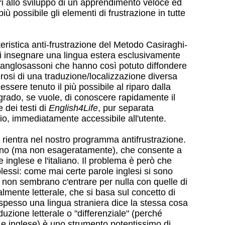
i allo sviluppo di un apprendimento veloce ed
ù possibile gli elementi di frustrazione in tutte
eristica anti-frustrazione del Metodo Casiraghi-
di insegnare una lingua estera esclusivamente
i anglosassoni che hanno così potuto diffondere
erosi di una traduzione/localizzazione diversa
sere tenuto il più possibile al riparo dalla
 grado, se vuole, di conoscere rapidamente il
 dei testi di
English4Life
, pur separata
io, immediatamente accessibile all'utente.
 rientra nel nostro programma antifrustrazione.
buono (ma non esageratamente), che consente a
e inglese e l'italiano. Il problema è però che
plessi: come mai certe parole inglesi si sono
ò non sembrano c'entrare per nulla con quelle di
lmente letterale, che si basa sul concetto di
spesso una lingua straniera dice la stessa cosa
zione letterale o "differenziale" (perché
o e inglese) è uno strumento potentissimo di