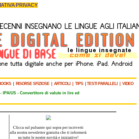
ATIVA PRIVACY
BOOKS
|
RISORSE SFIZIOSE
|
ARTICOLI
|
TIPS
|
TESTI PARALLELI
|
VIDEO
-
IPA/US
-
Convertitore di valute in lire ed
Clicca sul pulsante qui sopra per iscriverti
alla nostra newsletter gratuita che ti informerà
su tutte le nostre novità e iniziative!