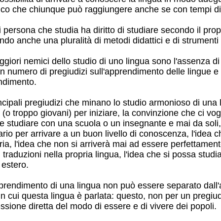
tico che chiunque può raggiungere anche se con tempi div
persona che studia ha diritto di studiare secondo il propr
ndo anche una pluralità di metodi didattici e di strumenti 
ggiori nemici dello studio di uno lingua sono l'assenza di
n numero di pregiudizi sull'apprendimento delle lingue e i
ndimento.
ncipali pregiudizi che minano lo studio armonioso di una 
 (o troppo giovani) per iniziare, la convinzione che ci vog
 studiare con una scuola o un insegnante e mai da soli,
ario per arrivare a un buon livello di conoscenza, l'idea 
aria, l'idea che non si arriverà mai ad essere perfettamente
di traduzioni nella propria lingua, l'idea che si possa stu
estero.
prendimento di una lingua non può essere separato dall'a
in cui questa lingua è parlata: questo, non per un pregiud
essione diretta del modo di essere e di vivere dei popoli.