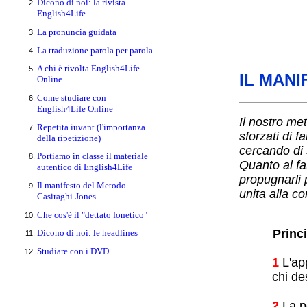
Dicono di noi: la rivista
English4Life
La pronuncia guidata
La traduzione parola per parola
A chi è rivolta English4Life
IL MAN
Online
Come studiare con
English4Life Online
Il nostro me
Repetita iuvant (l'importanza
sforzati di f
della ripetizione)
cercando di s
Portiamo in classe il materiale
Quanto al fa
autentico di English4Life
propugnarli 
Il manifesto del Metodo
unita alla c
Casiraghi-Jones
Che cos'è il "dettato fonetico"
Princ
Dicono di noi: le headlines
Studiare con i DVD
1
L'app
chi de
2
La po