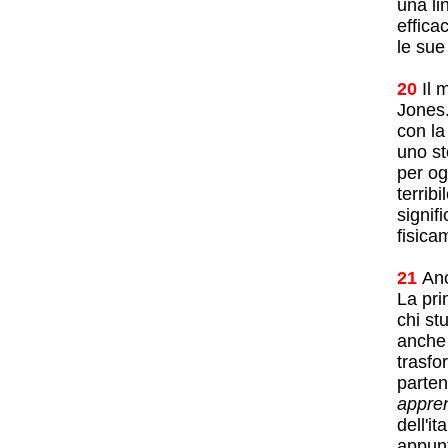
una li
effica
le sue
20
Il 
Jones.
con la
uno st
per og
terrib
signif
fisica
21
Anc
La pri
chi st
anche 
trasfo
parten
appren
dell'i
appunt