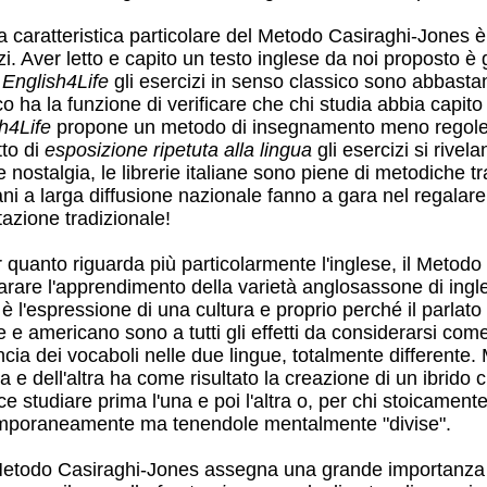
 caratteristica particolare del Metodo Casiraghi-Jones è 
zi. Aver letto e capito un testo inglese da noi proposto è 
n
English4Life
gli esercizi in senso classico sono abbastan
co ha la funzione di verificare che chi studia abbia capit
sh4Life
propone un metodo di insegnamento meno regole-
to di
esposizione ripetuta alla lingua
gli esercizi si rivel
 nostalgia, le librerie italiane sono piene di metodiche tra
ni a larga diffusione nazionale fanno a gara nel regalare
azione tradizionale!
 quanto riguarda più particolarmente l'inglese, il Metodo
arare l'apprendimento della varietà anglosassone di ingl
 è l'espressione di una cultura e proprio perché il parlato 
e e americano sono a tutti gli effetti da considerarsi co
cia dei vocaboli nelle due lingue, totalmente differente
na e dell'altra ha come risultato la creazione di un ibrido c
ce studiare prima l'una e poi l'altra o, per chi stoicamen
mporaneamente ma tenendole mentalmente "divise".
Metodo Casiraghi-Jones assegna una grande importanza ag