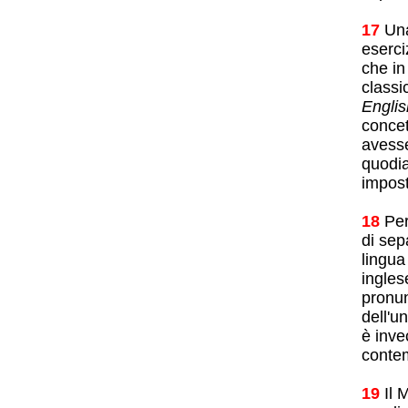
17
Una
eserci
che i
classi
Engli
concet
avesse
quodia
impost
18
Per
di sep
lingua
ingles
pronun
dell'u
è inve
conte
19
Il 