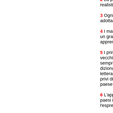
realis
3
Ogni 
adotta
4
I ma
un gra
appre
5
I pri
vecchi
sempre
dizion
letter
privi 
paese 
6
L'ap
paesi 
l'espr