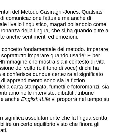
mentali del Metodo Casiraghi-Jones. Qualsiasi
 di comunicazione fattuale ma anche di
e livello linguistico, magari bollandolo come
dronanza della lingua, che si ha quando oltre ai
ente anche sentimenti ed emozioni.
tro concetto fondamentale del metodo. Imparare
 soprattutto imparare quando usarle! E per
ell'immagine che mostra sia il contesto di vita
sione del volto (o il tono di voce) di chi ha
 e conferisce dunque certezza al significato
i di apprendimento sono sia la fiction
ella carta stampata, fumetti e fotoromanzi, sia
ntriamo nelle interviste, dibattiti, tribune
che anche
English4Life
vi proporrà nel tempo su
n significa assolutamente che la lingua scritta
lire un certo equilibrio visto che finora gli
ati.