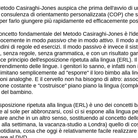
Metodo Casiraghi-Jones auspica che prima dell'avvio di u
 consulenza di orientamento personalizzata (COP) che ser
 per farlo giungere più rapidamente ed efficacemente possi
concetto fondamentale del Metodo Casiraghi-Jones è l'ide
elocemente in modo
passivo
che in modo
attivo
. Il modo 
udini di regole ed esercizi. Il modo passivo è invece il 
 senza regole, senza grammatica, e con un risultato garant
ce principio dell'esposizione ripetuta alla lingua (ERL). 
prendimento delle lingue. I genitori lo sanno, e infatti n
limitano semplicemente ad "esporre" il loro bimbo alla li
ioni analoghe. E il cervello non ha bisogno di altro: asso
ione costante e "costruisce" piano piano la lingua (comple
 del bambino.
sposizione ripetuta alla lingua (ERL) è uno dei concetti 
 al sole per abbronzarsi, così ci si espone alla lingua pe
uare anche in un altro senso, sostituendo al concetto dell
i alla settimana, la vacanza-studio a Londra) quello di co
uotidiana, cosa che oggi è relativamente facile realizzare 
itare al DVD.