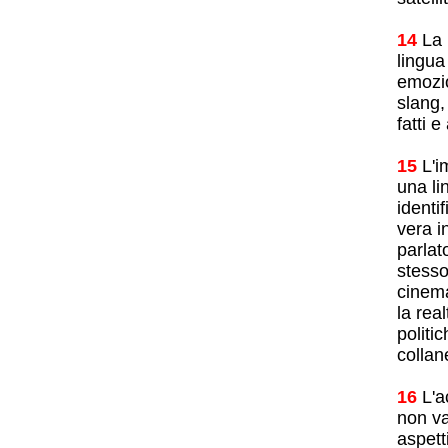
14
La 
lingua
emozio
slang,
fatti 
15
L'i
una li
identi
vera i
parlat
stesso
cinema
la rea
politi
collan
16
L'a
non va
aspett