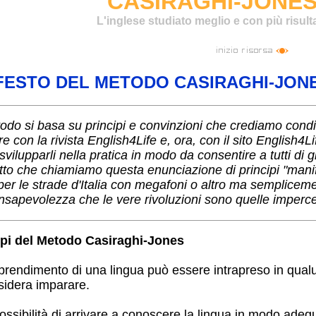
CASIRAGHI-JONE
L'inglese studiato meglio e con più risulta
IFESTO DEL METODO CASIRAGHI-JON
todo si basa su principi e convinzioni che crediamo condivi
are con la rivista English4Life e, ora, con il sito English4L
vilupparli nella pratica in modo da consentire a tutti di gi
tto che chiamiamo questa enunciazione di principi "manif
per le strade d'Italia con megafoni o altro ma semplicem
onsapevolezza che le vere rivoluzioni sono quelle impercet
ipi del Metodo Casiraghi-Jones
rendimento di una lingua può essere intrapreso in qualunq
sidera imparare.
ssibilità di arrivare a conoscere la lingua in modo adegu