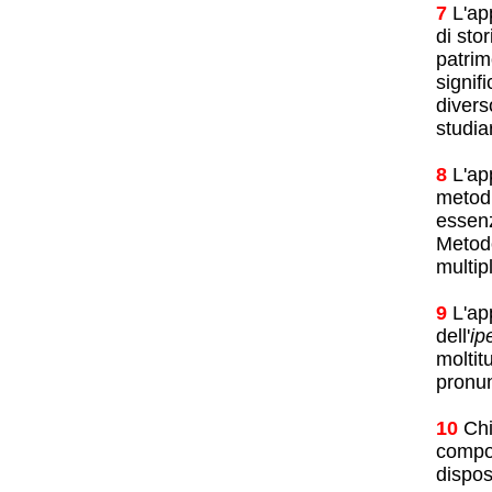
7
L'ap
di sto
patrim
signif
divers
studia
8
L'app
metodi
essenz
Metodo
multip
9
L'app
dell'
ip
moltit
pronunc
10
Chi
compor
dispos