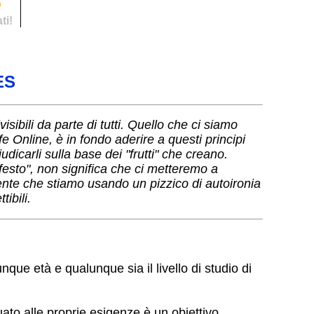
S
ti!
ES
sibili da parte di tutti. Quello che ci siamo
ife Online, è in fondo aderire a questi principi
udicarli sulla base dei "frutti" che creano.
esto", non significa che ci metteremo a
ente che stiamo usando un pizzico di autoironia
tibili.
ue età e qualunque sia il livello di studio di
ato alle proprie esigenze è un obiettivo