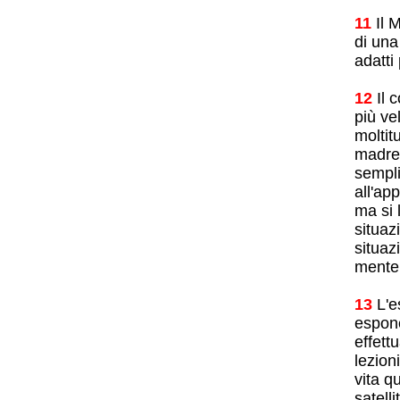
11
Il 
di una
adatti
12
Il 
più v
moltit
madre,
sempli
all'ap
ma si 
situaz
situaz
mente
13
L'e
espone
effett
lezion
vita q
satell