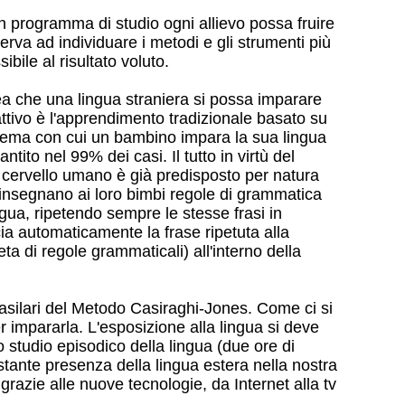
n programma di studio ogni allievo possa fruire
va ad individuare i metodi e gli strumenti più
bile al risultato voluto.
a che una lingua straniera si possa imparare
attivo è l'apprendimento tradizionale basato su
sistema con cui un bambino impara la sua lingua
ito nel 99% dei casi. Il tutto in virtù del
Il cervello umano è già predisposto per natura
on insegnano ai loro bimbi regole di grammatica
ngua, ripetendo sempre le stesse frasi in
cia automaticamente la frase ripetuta alla
ta di regole grammaticali) all'interno della
basilari del Metodo Casiraghi-Jones. Come ci si
r impararla. L'esposizione alla lingua si deve
o studio episodico della lingua (due ore di
stante presenza della lingua estera nella nostra
grazie alle nuove tecnologie, da Internet alla tv