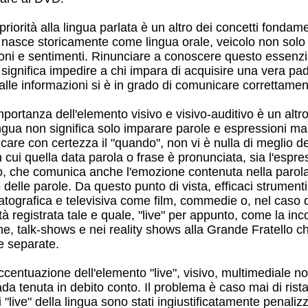
priorità alla lingua parlata è un altro dei concetti fonda
 nasce storicamente come lingua orale, veicolo non solo
ni e sentimenti. Rinunciare a conoscere questo essenzial
 significa impedire a chi impara di acquisire una vera pa
e alle informazioni si è in grado di comunicare correttam
mportanza dell'elemento visivo e visivo-auditivo è un al
ngua non significa solo imparare parole e espressioni ma
ficare con certezza il "quando", non vi è nulla di meglio d
n cui quella data parola o frase è pronunciata, sia l'espres
o, che comunica anche l'emozione contenuta nella parola
 delle parole. Da questo punto di vista, efficaci strument
tografica e televisiva come film, commedie o, nel caso d
ltà registrata tale e quale, "live" per appunto, come la inco
che, talk-shows e nei reality shows alla Grande Fratello 
e separate.
ccentuazione dell'elemento "live", visivo, multimediale no
da tenuta in debito conto. Il problema è caso mai di ristabi
i "live" della lingua sono stati ingiustificatamente penalizz