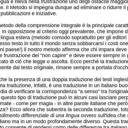
ngua e rileva nella
frustrazione
uno degli ostacoli maggior
ce. Il Metodo si impegna dunque ad eliminare o ridurre il pi
 pubblicazioni e iniziative.
metodo della comprensione integrale è la principale caratt
 In opposizione al criterio oggi prevalente, che impone 
 lingua estera (metodo comodo soprattutto per gli editor
esso testo in tutto il mondo senza sobbarcarsi i costi on
ni paese!) il nostro metodo afferma che chi impara deve es
ile frustrazione del "non capire" e deve essere sempre in
icato di ciò che legge o ascolta. Ecco perché la traduzione
mente dal testo originale, rimane sempre a portata d'occh
he la presenza di una doppia traduzione dei testi inglesi
ma traduzione, infatti, è una traduzione in un italiano 
udia di verificare la corrispondenza "a senso" tra l'original
questo tipo di traduzione può in alcuni casi lasciare per
rmate - come per magia - in altre parole italiane che per
za? Ecco allora che subentra la seconda traduzione, tota
dimento differenziale di una lingua
ovvero sull'idea che 
taliano ma in un modo profondamente diverso. Questa tradu
o consente di rendersi conto delle differenze tra italian