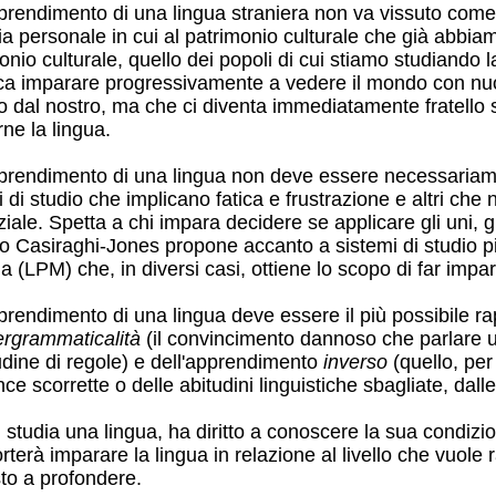
prendimento di una lingua straniera non va vissuto come
ria personale in cui al patrimonio culturale che già ab
onio culturale, quello dei popoli di cui stiamo studiando l
ica imparare progressivamente a vedere il mondo con nuov
o dal nostro, ma che ci diventa immediatamente fratello
rne la lingua.
rendimento di una lingua non deve essere necessariamen
 di studio che implicano fatica e frustrazione e altri ch
iale. Spetta a chi impara decidere se applicare gli uni, gl
 Casiraghi-Jones propone accanto a sistemi di studio più 
la (LPM) che, in diversi casi, ottiene lo scopo di far im
rendimento di una lingua deve essere il più possibile ra
ergrammaticalità
(il convincimento dannoso che parlare 
udine di regole) e dell'apprendimento
inverso
(quello, per
e scorrette o delle abitudini linguistiche sbagliate, dalle q
 studia una lingua, ha diritto a conoscere la sua condizi
terà imparare la lingua in relazione al livello che vuole 
to a profondere.