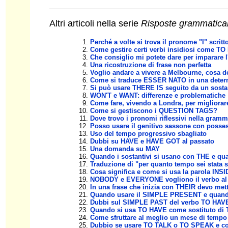
Altri articoli nella serie
Risposte grammatical
Perché a volte si trova il pronome "I" scrit
Come gestire certi verbi insidiosi come TO
Che consiglio mi potete dare per imparare 
Una ricostruzione di frase non perfetta
Voglio andare a vivere a Melbourne, cosa de
Come si traduce ESSER NATO in una determ
Si può usare THERE IS seguito da un sosta
WON'T e WANT: differenze e problematiche
Come fare, vivendo a Londra, per migliorare
Come si gestiscono i QUESTION TAGS?
Dove trovo i pronomi riflessivi nella gramm
Posso usare il genitivo sassone con posses
Uso del tempo progressivo sbagliato
Dubbi su HAVE e HAVE GOT al passato
Una domanda su MAY
Quando i sostantivi si usano con THE e q
Traduzione di "per quanto tempo sei stata 
Cosa significa e come si usa la parola INS
NOBODY e EVERYONE vogliono il verbo al s
In una frase che inizia con THEIR devo mett
Quando usare il SIMPLE PRESENT e qua
Dubbi sul SIMPLE PAST del verbo TO HAVE n
Quando si usa TO HAVE come sostituto di
Come sfruttare al meglio un mese di tempo p
Dubbio se usare TO TALK o TO SPEAK e co