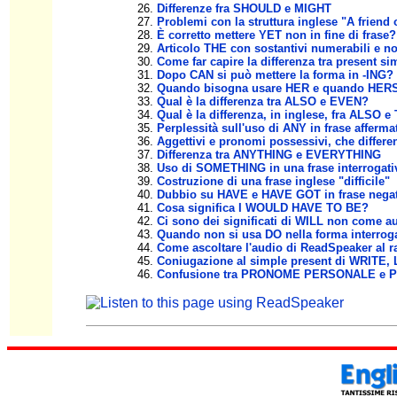
Differenze fra SHOULD e MIGHT
Problemi con la struttura inglese "A friend 
È corretto mettere YET non in fine di frase?
Articolo THE con sostantivi numerabili e n
Come far capire la differenza tra present s
Dopo CAN si può mettere la forma in -ING?
Quando bisogna usare HER e quando HER
Qual è la differenza tra ALSO e EVEN?
Qual è la differenza, in inglese, fra ALSO 
Perplessità sull'uso di ANY in frase afferma
Aggettivi e pronomi possessivi, che differe
Differenza tra ANYTHING e EVERYTHING
Uso di SOMETHING in una frase interrogati
Costruzione di una frase inglese "difficile"
Dubbio su HAVE e HAVE GOT in frase negat
Cosa significa I WOULD HAVE TO BE?
Ci sono dei significati di WILL non come au
Quando non si usa DO nella forma interroga
Come ascoltare l'audio di ReadSpeaker al ra
Coniugazione al simple present di WRITE,
Confusione tra PRONOME PERSONALE e