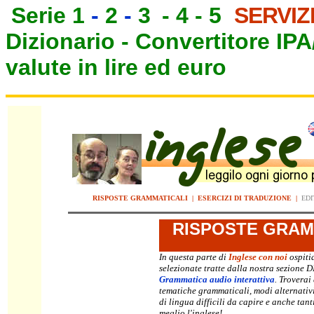
Serie 1
-
2
-
3
-
4
-
5
SERVIZ
Dizionario -
Convertitore IP
valute in lire ed euro
RISPOSTE GRAMMATICALI
|
ESERCIZI DI TRADUZIONE
|
EDI
RISPOSTE
GRAMM
In questa parte di
Inglese con noi
ospiti
selezionate tratte dalla nostra sezione 
Grammatica audio interattiva
. Troverai
tematiche grammaticali, modi alternativ
di lingua difficili da capire e anche tan
meglio l'inglese!