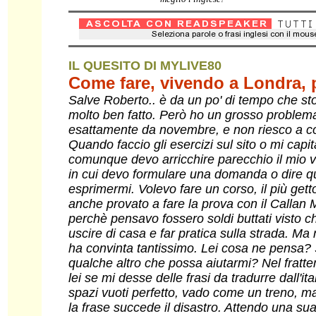
IL QUESITO DI MYLIVE80
Come fare, vivendo a Londra, p
Salve Roberto.. è da un po' di tempo che sto u
molto ben fatto. Però ho un grosso problema
esattamente da novembre, e non riesco a c
Quando faccio gli esercizi sul sito o mi capi
comunque devo arricchire parecchio il mio
in cui devo formulare una domanda o dire qua
esprimermi. Volevo fare un corso, il più get
anche provato a fare la prova con il Callan 
perchè pensavo fossero soldi buttati visto ch
uscire di casa e far pratica sulla strada. M
ha convinta tantissimo. Lei cosa ne pensa?
qualche altro che possa aiutarmi? Nel fra
lei se mi desse delle frasi da tradurre dall'i
spazi vuoti perfetto, vado come un treno, m
la frase succede il disastro. Attendo una sua 