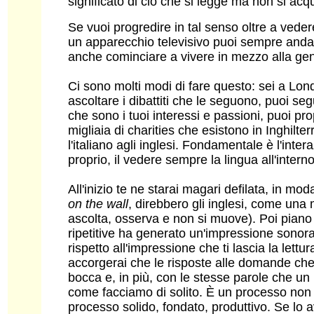
significato di ciò che si legge ma non si acq
Se vuoi progredire in tal senso oltre a veder
un apparecchio televisivo puoi sempre and
anche cominciare a vivere in mezzo alla gen
Ci sono molti modi di fare questo: sei a Lo
ascoltare i dibattiti che le seguono, puoi segu
che sono i tuoi interessi e passioni, puoi pr
migliaia di charities che esistono in Inghilte
l'italiano agli inglesi. Fondamentale è l'inte
proprio, il vedere sempre la lingua all'inter
All'inizio te ne starai magari defilata, in mod
on the wall
, direbbero gli inglesi, come un
ascolta, osserva e non si muove). Poi piano p
ripetitive ha generato un'impressione sonor
rispetto all'impressione che ti lascia la lettu
accorgerai che le risposte alle domande che
bocca e, in più, con le stesse parole che un 
come facciamo di solito. È un processo non 
processo solido, fondato, produttivo. Se lo avv