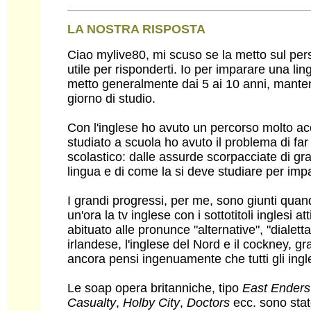
LA NOSTRA RISPOSTA
Ciao mylive80, mi scuso se la metto sul per
utile per risponderti. Io per imparare una lin
metto generalmente dai 5 ai 10 anni, mante
giorno di studio.
Con l'inglese ho avuto un percorso molto ac
studiato a scuola ho avuto il problema di far m
scolastico: dalle assurde scorpacciate di g
lingua e di come la si deve studiare per imp
I grandi progressi, per me, sono giunti qua
un'ora la tv inglese con i sottotitoli inglesi 
abituato alle pronunce "alternative", "dialett
irlandese, l'inglese del Nord e il cockney, gr
ancora pensi ingenuamente che tutti gli ingl
Le soap opera britanniche, tipo
East Enders
Casualty
,
Holby City
,
Doctors
ecc. sono sta