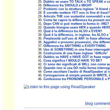
Dubbio se usare TO TALK o TO SPEAK e co
Differenze fra SHOULD e MIGHT
Problemi con la struttura inglese "A friend 
È corretto mettere YET non in fine di frase?
Articolo THE con sostantivi numerabili e n
Come far capire la differenza tra present s
Dopo CAN si può mettere la forma in -ING?
Quando bisogna usare HER e quando HER
Qual è la differenza tra ALSO e EVEN?
Qual è la differenza, in inglese, fra ALSO 
Perplessità sull'uso di ANY in frase afferma
Aggettivi e pronomi possessivi, che differe
Differenza tra ANYTHING e EVERYTHING
Uso di SOMETHING in una frase interrogati
Costruzione di una frase inglese "difficile"
Dubbio su HAVE e HAVE GOT in frase negat
Cosa significa I WOULD HAVE TO BE?
Ci sono dei significati di WILL non come au
Quando non si usa DO nella forma interroga
Come ascoltare l'audio di ReadSpeaker al ra
Coniugazione al simple present di WRITE,
Confusione tra PRONOME PERSONALE e
blog comment