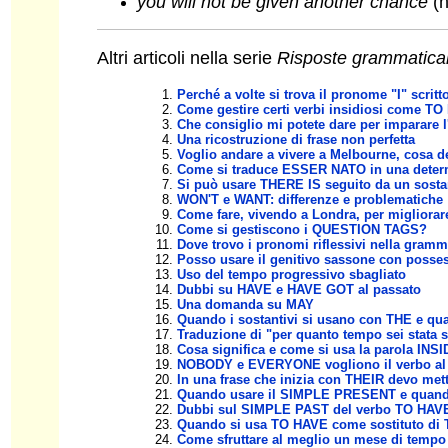
you will not be given another chance
(n
Altri articoli nella serie
Risposte grammatical
Perché a volte si trova il pronome "I" scrit
Come gestire certi verbi insidiosi come TO
Che consiglio mi potete dare per imparare 
Una ricostruzione di frase non perfetta
Voglio andare a vivere a Melbourne, cosa de
Come si traduce ESSER NATO in una determ
Si può usare THERE IS seguito da un sosta
WON'T e WANT: differenze e problematiche
Come fare, vivendo a Londra, per migliorare
Come si gestiscono i QUESTION TAGS?
Dove trovo i pronomi riflessivi nella gramm
Posso usare il genitivo sassone con posses
Uso del tempo progressivo sbagliato
Dubbi su HAVE e HAVE GOT al passato
Una domanda su MAY
Quando i sostantivi si usano con THE e q
Traduzione di "per quanto tempo sei stata 
Cosa significa e come si usa la parola INS
NOBODY e EVERYONE vogliono il verbo al s
In una frase che inizia con THEIR devo mett
Quando usare il SIMPLE PRESENT e qua
Dubbi sul SIMPLE PAST del verbo TO HAVE n
Quando si usa TO HAVE come sostituto di
Come sfruttare al meglio un mese di tempo p