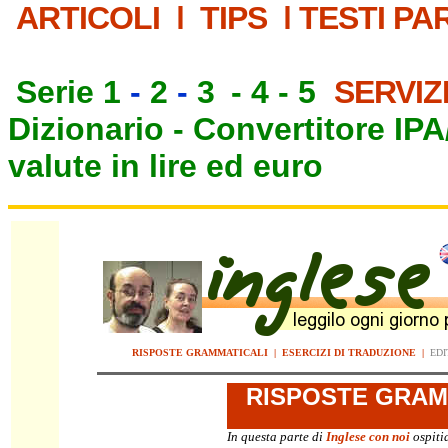
ARTICOLI
|
TIPS
|
TESTI PA
Serie 1
-
2
-
3
-
4
-
5
SERVIZ
Dizionario -
Convertitore IP
valute in lire ed euro
RISPOSTE GRAMMATICALI
|
ESERCIZI DI TRADUZIONE
|
EDI
RISPOSTE
GRAMM
In questa parte di
Inglese con noi
ospiti