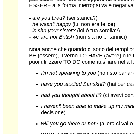
ESSERE alla forma interrogativa e negativa
-
are you tired?
(sei stanca?)
-
he wasn't happy
(lui non era felice)
-
is she your sister?
(lei è tua sorella?)
-
we are not British
(non siamo britannici)
Nota anche che quando ci sono dei tempi com
BE (essere), il verbo TO HAVE (avere) o
puoi utilizzare TO DO come ausiliare nella f
I'm not speaking to you
(non sto parlan
have you studied Sanskrit?
(hai per cas
had you thought about it
? (ci avevi pe
I haven't been able to make up my min
decisione)
will you go there or not?
(allora ci vai o