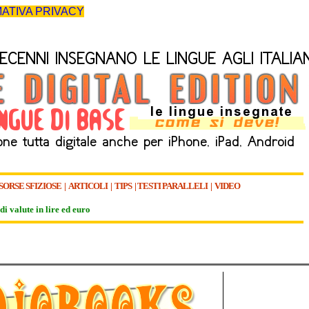
ATIVA PRIVACY
SORSE SFIZIOSE
|
ARTICOLI
|
TIPS
|
TESTI PARALLELI
|
VIDEO
di valute in lire ed euro