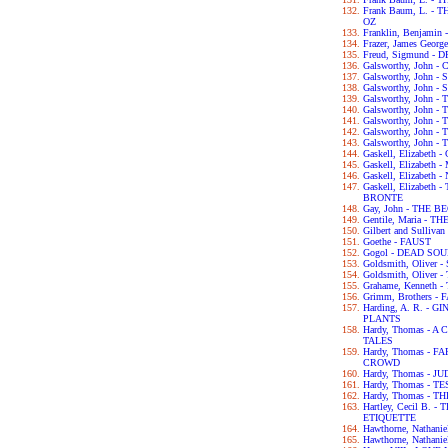
Frank Baum, L. 
OZ
Franklin, Benjam
Frazer, James Geo
Freud, Sigmund 
Galsworthy, John
Galsworthy, John -
Galsworthy, John 
Galsworthy, John 
Galsworthy, John
Galsworthy, John 
Galsworthy, John 
Galsworthy, John 
Gaskell, Elizabet
Gaskell, Elizabet
Gaskell, Elizabet
Gaskell, Elizabet
BRONTE
Gay, John - THE 
Gentile, Maria - 
Gilbert and Sulliva
Goethe - FAUST
Gogol - DEAD SO
Goldsmith, Olive
Goldsmith, Olive
Grahame, Kenneth
Grimm, Brothers -
Harding, A. R. -
PLANTS
Hardy, Thomas -
TALES
Hardy, Thomas -
CROWD
Hardy, Thomas - 
Hardy, Thomas - 
Hardy, Thomas -
Hartley, Cecil B.
ETIQUETTE
Hawthorne, Nathan
Hawthorne, Nathan