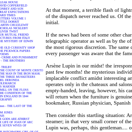
- BLEAK HOUSE
- DAVID COPPERFIELD
- DONBEY AND SON
At that moment, a terrible flash of ligh
- GREAT EXPECTATIONS
of the dispatch never reached us. Of t
- HARD TIMES
- LETTERS VOLUME 1
initial.
 LITTLE DORRIT
 - MARTIN CHUZZLEWIT
- NICHOLAS NICKLEBY
 OLIVER TWIST
If the news had been of some other char
 - OUR MUTUAL FRIEND
- PICTURES FROM ITALY
telegraphic operator as well as by the of
 - THE MYSTERY OF EDWIN
the most rigorous discretion. The same 
- THE OLD CURIOSITY SHOP
- THE PICKWICK PAPERS
every passenger was aware that the fam
- POEMS
or - CRIME AND PUNISHMENT
or - THE BROTHERS
Arsène Lupin in our midst! the irrespons
 - TRILBY
 - THE COUNT OF MONTE CRISTO
past few months! the mysterious indivi
 - THE MAN IN THE IRON MASK
 - THE THREE MUSKETEERS
implacable conflict amidst interesting 
ANIEL DERONDA
operates only in the chateaux and salon
MIDDLEMARCH
ILAS MARNER
empty-handed, leaving, however, his ca
HE MILL ON THE FLOSS
 - THE CONDITION OF THE
will return when the furniture is genuin
N ENGLAND IN 1844
IOGRAPHY
bookmaker, Russian physician, Spanish b
James - THE LAST OF THE
 TOM JONES
Then consider this startling situation: 
HAIS
 THE GODS ARE ATHIRST
steamer; in that very small corner of th
 THE LIFE OF JOAN OF ARC
 THE SEVEN WIVES OF
Lupin was, perhaps, this gentleman.... or
 THE PATCHWORK GIRL OF OZ