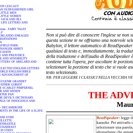
ANON LESCAUT
 - AN OLDFASHIONED GIRL
- LITTLE MEN
 - LITTLE WOMEN
 - JACK AND JILL
y - LIFE LETTERS AND
istian - FAIRY TALES
LF
Non si può dire di conoscere l'inglese se non si
o - ORLANDO ENRAGED
- MEDITATIONS
questa sezione te ne offriamo una notevole sel
MA
Babylon, il lettore automatico di ReadSpeaker 
ANSFIELD PARK
ORTHANGER ABBEY
qualsiasi di testo e, immediatamente, la traduz
RSUASION
IDE AND PREJUDICE
della traduzione e dell'audio di ReadSpeaker è 
NSE AND SENSIBILITY
contiene tutta l'opera, per ascoltare le porzion
 - LETTERS OF ABELARD AND
selezionare la porzione di testo che si vuole a
 - SELECTED ENGLISH LETTERS
E WORLD ENGLISH BIBLE
testo selezionato.
 THE ADVANCEMENT OF
NB:
PER LEGGERE I CLASSICI NELLA VECCHIA 
 - EUGENIE GRANDET
 - FATHER GORIOT
 THE SCARLET PIMPERNEL
ETER AND WENDY
THE ADV
 PETER PAN
 THE DEVIL'S DICTIONARY
 SONGS OF INNOCENCE AND
Maur
nni - DECAMERONE
CIDENTS IN THE LIFE OF A SLAVE
- JANE EYRE
ReadSpeaker:
legge i
 VILLETTE
karaoke. Per attivarlo 
REENMANTLE
selezionare una parola,
R STANDFAST
E 39 STEPS
altoparlante che appari