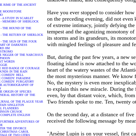
- THE RIME OF THE ANCIENT
Have you ever stopped to consider how 
- THE MOONSTONE
IO
on the preceding evening, did not even 
ur - A STUDY IN SCARLET
hur - MEMOIRS OF SHERLOCK
of extreme intimacy, jointly defying the 
ur - THE HOUND OF THE
tempest and the agonizing monotony of t
hur - THE RETURN OF SHERLOCK
its storms and its grandeurs, its monoto
ur - THE SIGN OF THE FOUR
with mingled feelings of pleasure and fe
 HEART OF DARKNESS
ORD JIM
 NOSTROMO
 THE NIGGER OF THE NARCISSUS
But, during the past few years, a new sen
TYPHOON
LAST WORDS
floating island is now attached to the w
MAGGIE
 THE RED BADGE OF COURAGE
heart of the watery wastes of the Atlant
WOUNDS IN THE RAIN
NE COMEDY: HELL
the most mysterious manner. We know fu
INE COMEDY: PARADISE
No, the mystery is even more inexplicab
INE COMEDY: PURGATORY
- THE AUTOBIOGRAPHY OF
to explain this new miracle. During the 
N
 THE ORIGIN OF SPECIES
even, by that distant voice, which, fro
A GENERAL HISTORY OF THE
Two friends spoke to me. Ten, twenty ot
A JOURNAL OF THE PLAGUE YEAR
APTAIN SINGLETON
MOLL FLANDERS
ROBINSON CRUSOE
On the second day, at a distance of five
THE COMPLETE ENGLISH
received the following message by means
THE FURTHER ADVENTURES OF
OE
 AFTER THE DIVORCE
- A CHRISTMAS CAROL
"Arsène Lupin is on your vessel, first c
 A TALE OF TWO CITIES