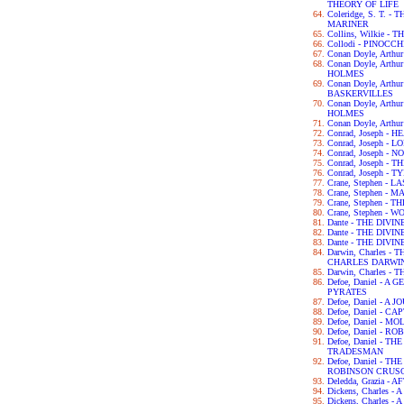
THEORY OF LIFE
Coleridge, S. T. 
MARINER
Collins, Wilkie 
Collodi - PINOCCH
Conan Doyle, Arth
Conan Doyle, Art
HOLMES
Conan Doyle, Arth
BASKERVILLES
Conan Doyle, Art
HOLMES
Conan Doyle, Arth
Conrad, Joseph -
Conrad, Joseph - L
Conrad, Joseph -
Conrad, Joseph -
Conrad, Joseph - 
Crane, Stephen - 
Crane, Stephen - 
Crane, Stephen -
Crane, Stephen - 
Dante - THE DIVI
Dante - THE DIV
Dante - THE DIV
Darwin, Charles 
CHARLES DARWI
Darwin, Charles -
Defoe, Daniel - 
PYRATES
Defoe, Daniel - 
Defoe, Daniel - C
Defoe, Daniel - 
Defoe, Daniel - 
Defoe, Daniel - 
TRADESMAN
Defoe, Daniel - 
ROBINSON CRUS
Deledda, Grazia -
Dickens, Charles 
Dickens, Charles -