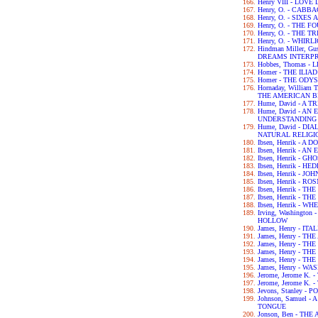
Henry VIII - LOV
Henry, O. - CABB
Henry, O. - SIXES
Henry, O. - THE 
Henry, O. - THE 
Henry, O. - WHIRL
Hindman Miller, G
DREAMS INTERP
Hobbes, Thomas -
Homer - THE ILIAD
Homer - THE ODY
Hornaday, William
THE AMERICAN B
Hume, David - A
Hume, David - A
UNDERSTANDING
Hume, David - D
NATURAL RELIGI
Ibsen, Henrik - A 
Ibsen, Henrik - 
Ibsen, Henrik - GH
Ibsen, Henrik - H
Ibsen, Henrik - 
Ibsen, Henrik - 
Ibsen, Henrik - 
Ibsen, Henrik - 
Ibsen, Henrik - 
Irving, Washingto
HOLLOW
James, Henry - IT
James, Henry - T
James, Henry - T
James, Henry - T
James, Henry - T
James, Henry - 
Jerome, Jerome K.
Jerome, Jerome K
Jevons, Stanley 
Johnson, Samuel 
TONGUE
Jonson, Ben - TH