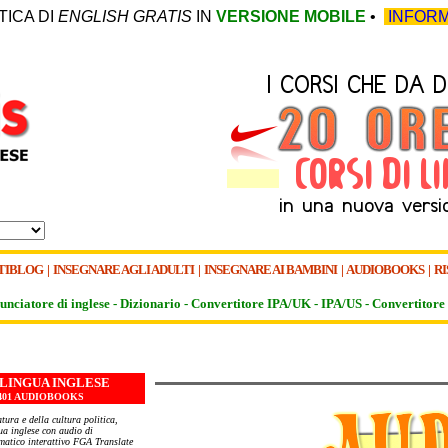
TICA DI
ENGLISH GRATIS
IN
VERSIONE MOBILE
•
INFORM
TIBLOG
|
INSEGNARE AGLI ADULTI
|
INSEGNARE AI BAMBINI
|
AUDIOBOOKS
|
RI
unciatore di inglese -
Dizionario -
Convertitore IPA/UK
-
IPA/US
-
Convertitore 
N LINGUA INGLESE
 - 401 AUDIOBOOKS
atura e della cultura politica,
gua inglese con audio di
matico interattivo FGA Translate