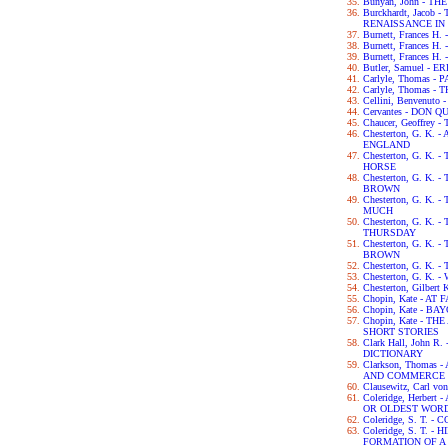
Bunyan, John - T
Burckhardt, Jacob
RENAISSANCE IN 
Burnett, Frances H
Burnett, Frances 
Burnett, Frances 
Butler, Samuel - 
Carlyle, Thomas -
Carlyle, Thomas 
Cellini, Benvenut
Cervantes - DON Q
Chaucer, Geoffre
Chesterton, G. K.
ENGLAND
Chesterton, G. K.
HORSE
Chesterton, G. K
BROWN
Chesterton, G. K
MUCH
Chesterton, G. K
THURSDAY
Chesterton, G. K.
BROWN
Chesterton, G. K.
Chesterton, G. K.
Chesterton, Gilbert
Chopin, Kate - AT 
Chopin, Kate - B
Chopin, Kate - 
SHORT STORIES
Clark Hall, John 
DICTIONARY
Clarkson, Thomas
AND COMMERCE 
Clausewitz, Carl v
Coleridge, Herber
OR OLDEST WORD
Coleridge, S. T.
Coleridge, S. T. 
FORMATION OF 