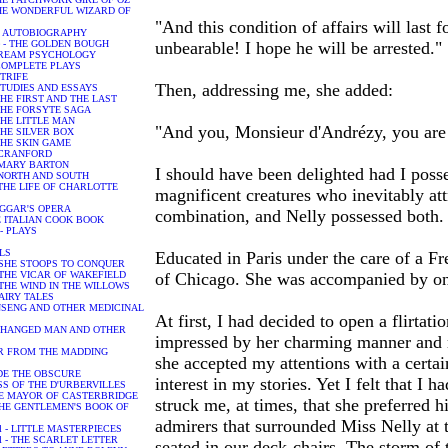
- THE WONDERFUL WIZARD OF
"And this condition of affairs will last
in - AUTOBIOGRAPHY
rge - THE GOLDEN BOUGH
unbearable! I hope he will be arrested."
- DREAM PSYCHOLOGY
 - COMPLETE PLAYS
 STRIFE
Then, addressing me, she added:
- STUDIES AND ESSAYS
- THE FIRST AND THE LAST
 - THE FORSYTE SAGA
- THE LITTLE MAN
"And you, Monsieur d'Andrézy, you are 
- THE SILVER BOX
- THE SKIN GAME
h - CRANFORD
h - MARY BARTON
I should have been delighted had I poss
h - NORTH AND SOUTH
h - THE LIFE OF CHARLOTTE
magnificent creatures who inevitably att
BEGGAR'S OPERA
combination, and Nelly possessed both.
THE ITALIAN COOK BOOK
n - PLAYS
ULS
Educated in Paris under the care of a F
r - SHE STOOPS TO CONQUER
r - THE VICAR OF WAKEFIELD
of Chicago. She was accompanied by one
 - THE WIND IN THE WILLOWS
 FAIRY TALES
 GINSENG AND OTHER MEDICINAL
At first, I had decided to open a flirtat
 A CHANGED MAN AND OTHER
impressed by her charming manner and m
 FAR FROM THE MADDING
she accepted my attentions with a certa
JUDE THE OBSCURE
interest in my stories. Yet I felt that I 
TESS OF THE D'URBERVILLES
 THE MAYOR OF CASTERBRIDGE
struck me, at times, that she preferred h
 - THE GENTLEMEN'S BOOK OF
admirers that surrounded Miss Nelly at 
iel - LITTLE MASTERPIECES
iel - THE SCARLET LETTER
seated in our deck-chairs. The storm of