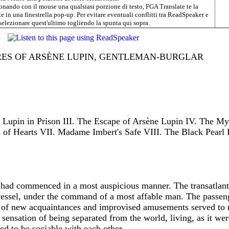
onando con il mouse una qualsiasi porzione di testo, FGA Translate te la
 in una finestrella pop-up. Per evitare eventuali conflitti tra ReadSpeaker e
elezionare quest'ultimo togliendo la spunta qui sopra.
ES OF ARSÈNE LUPIN, GENTLEMAN-BURGLAR
e Lupin in Prison III. The Escape of Arsène Lupin IV. The My
of Hearts VII. Madame Imbert's Safe VIII. The Black Pearl 
t had commenced in a most auspicious manner. The transatlan
vessel, under the command of a most affable man. The passeng
rm of new acquaintances and improvised amusements served to
sensation of being separated from the world, living, as it we
d to be sociable with each other.