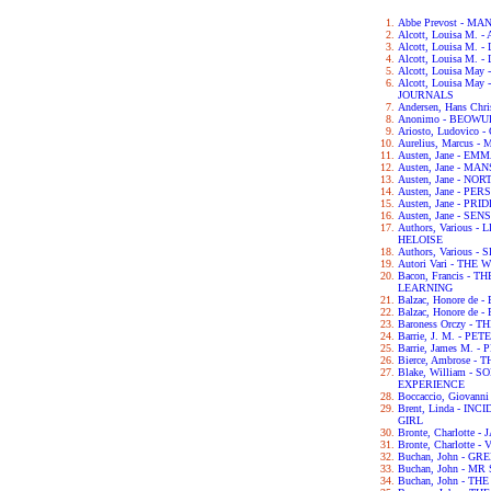
Abbe Prevost - M
Alcott, Louisa M.
Alcott, Louisa M. 
Alcott, Louisa M.
Alcott, Louisa May
Alcott, Louisa Ma
JOURNALS
Andersen, Hans Chr
Anonimo - BEOWU
Ariosto, Ludovic
Aurelius, Marcus 
Austen, Jane - EM
Austen, Jane - M
Austen, Jane - N
Austen, Jane - PE
Austen, Jane - PR
Austen, Jane - SE
Authors, Various
HELOISE
Authors, Various
Autori Vari - TH
Bacon, Francis -
LEARNING
Balzac, Honore de
Balzac, Honore de
Baroness Orczy -
Barrie, J. M. - P
Barrie, James M. -
Bierce, Ambrose -
Blake, William -
EXPERIENCE
Boccaccio, Giova
Brent, Linda - IN
GIRL
Bronte, Charlotte 
Bronte, Charlotte -
Buchan, John - G
Buchan, John - M
Buchan, John - TH