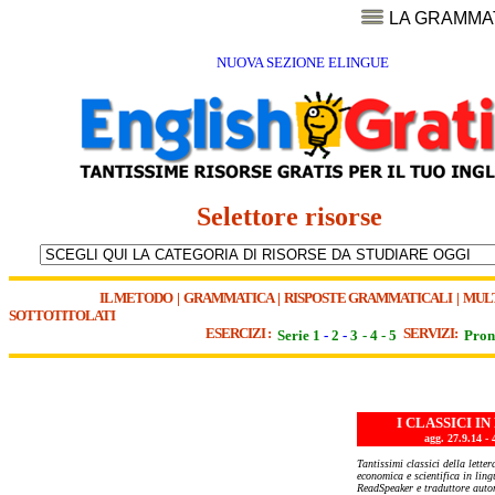
LA GRAMMA
NUOVA SEZIONE ELINGUE
Selettore risorse
IL METODO
|
GRAMMATICA
|
RISPOSTE GRAMMATICALI
|
MUL
SOTTOTITOLATI
ESERCIZI :
SERVIZI:
Serie 1
-
2
-
3
-
4
-
5
Pron
I CLASSICI I
agg. 27.9.14
Tantissimi classici della letter
economica e scientifica in lin
ReadSpeaker e traduttore auto