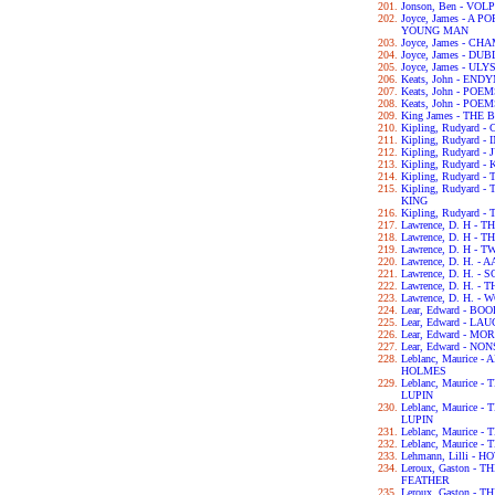
Jonson, Ben - VOL
Joyce, James - A 
YOUNG MAN
Joyce, James - C
Joyce, James - DU
Joyce, James - UL
Keats, John - END
Keats, John - POE
Keats, John - POE
King James - THE 
Kipling, Rudyard
Kipling, Rudyard 
Kipling, Rudyard 
Kipling, Rudyard -
Kipling, Rudyard 
Kipling, Rudyard
KING
Kipling, Rudyard
Lawrence, D. H -
Lawrence, D. H -
Lawrence, D. H - 
Lawrence, D. H. -
Lawrence, D. H. 
Lawrence, D. H. -
Lawrence, D. H. -
Lear, Edward - B
Lear, Edward - L
Lear, Edward - M
Lear, Edward - N
Leblanc, Maurice
HOLMES
Leblanc, Maurice
LUPIN
Leblanc, Maurice
LUPIN
Leblanc, Maurice
Leblanc, Maurice
Lehmann, Lilli - 
Leroux, Gaston -
FEATHER
Leroux, Gaston -