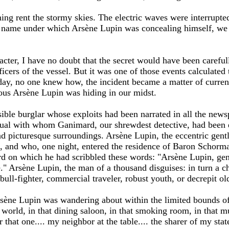
tning rent the stormy skies. The electric waves were interrupt
he name under which Arsène Lupin was concealing himself, we
acter, I have no doubt that the secret would have been carefu
ficers of the vessel. But it was one of those events calculated
day, no one knew how, the incident became a matter of curren
ous Arsène Lupin was hiding in our midst.
ible burglar whose exploits had been narrated in all the news
dual with whom Ganimard, our shrewdest detective, had been 
and picturesque surroundings. Arsène Lupin, the eccentric ge
s, and who, one night, entered the residence of Baron Schor
rd on which he had scribbled these words: "Arsène Lupin, gen
e." Arsène Lupin, the man of a thousand disguises: in turn a ch
ull-fighter, commercial traveler, robust youth, or decrepit o
Arsène Lupin was wandering about within the limited bounds of 
e world, in that dining saloon, in that smoking room, in that 
 that one.... my neighbor at the table.... the sharer of my stat