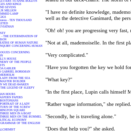
E LETTERS TO ANNE BOLEYN
AGES AND KINGS
 AND SEVENS
FOUR MILLION
"I have no definite knowledge, mademoise
TRIMMED LAMP
IGIGS
well as the detective Ganimard, the pe
ustavus - TEN THOUSAND
RETED
 LEVIATHAN
"Oh! oh! you are progressing very fast,
SSEY
 T. - THE EXTERMINATION OF
ISON
"Not at all, mademoiselle. In the first 
 TREATISE OF HUMAN NATURE
N ENQUIRY CONCERNING HUMAN
IALOGUES CONCERNING
"Very complicated."
ON
DOLL'S HOUSE
AN ENEMY OF THE PEOPLE
OSTS
"Have you forgotten the key we hold for
EDDA GABLER
JOHN GABRIEL BORKMAN
ROSMERHOLM
THE LADY FROM THE SEA
"What key?"
THE MASTER BUILDER
WHEN WE DEAD AWAKEN
n - THE LEGEND OF SLEEPY
"In the first place, Lupin calls himself 
ALIAN HOURS
HE ASPERN PAPERS
HE BOSTONIANS
"Rather vague information," she replied
HE PORTRAIT OF A LADY
HE TURN OF THE SCREW
WASHINGTON SQUARE
 - THREE MEN IN A BOAT
"Secondly, he is traveling alone."
. - THREE MEN ON THE BUMMEL
- POLITICAL ECONOMY
- A GRAMMAR OF THE ENGLISH
"Does that help you?" she asked.
E ALCHEMIST