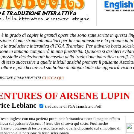
 è in grado di capire le grandi opere che sono state scritte in questa ling
ezione. Come strumenti ausiliari per la comprensione e la pronuncia trov
e la traduzione interattiva di FGA Translate. Per attivarla basta selez
ione in italiano comparirà in una finestrella. Qualora si desideri evita
possibile deselezionare la casella della traduzione interattiva on/off. 
i di testo successive a quelle iniziali anziché premere il pulsante
Ascolta 
scoltare e poi cliccare sul simbolino di altoparlante che apparirà vicino 
VERSIONE FRAMMENTATA
CLICCA QUI
ENTURES OF ARSENE LUPIN
ice Leblanc
traduzione di FGA Translate on/off
l testo inglese con una perfetta pronuncia britannica e con il magico effetto
clicca sul pulsante
Ascolta il testo
che si trova qui sotto. Puoi anche
 frase o porzione di testo e ascoltare solo quella cliccando sul simbolino di
rà vicino alla porzione di testo selezionata.