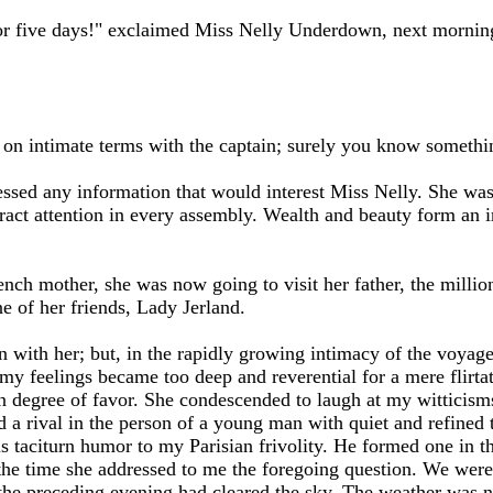
 for five days!" exclaimed Miss Nelly Underdown, next morning
on intimate terms with the captain; surely you know somethi
essed any information that would interest Miss Nelly. She was
ract attention in every assembly. Wealth and beauty form an ir
rench mother, she was now going to visit her father, the mill
 of her friends, Lady Jerland.
ion with her; but, in the rapidly growing intimacy of the voyag
y feelings became too deep and reverential for a mere flirta
in degree of favor. She condescended to laugh at my witticism
had a rival in the person of a young man with quiet and refined t
is taciturn humor to my Parisian frivolity. He formed one in th
the time she addressed to me the foregoing question. We were
 the preceding evening had cleared the sky. The weather was n