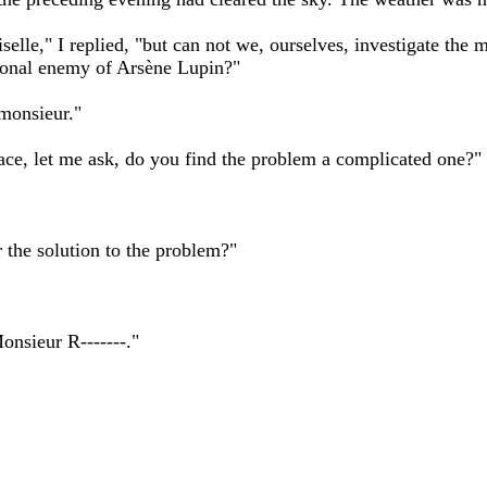
lle," I replied, "but can not we, ourselves, investigate the m
rsonal enemy of Arsène Lupin?"
 monsieur."
place, let me ask, do you find the problem a complicated one?"
 the solution to the problem?"
Monsieur R-------."
.