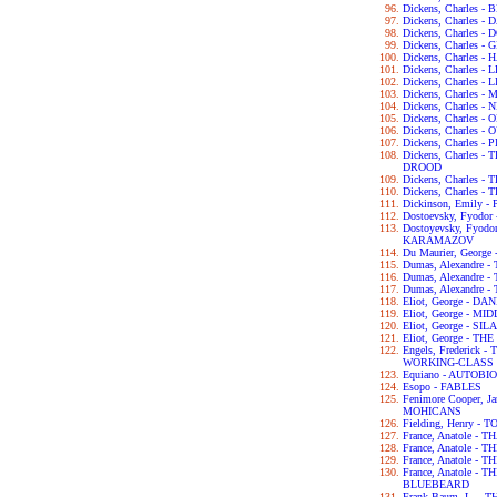
Dickens, Charles 
Dickens, Charles 
Dickens, Charles 
Dickens, Charles 
Dickens, Charles 
Dickens, Charles 
Dickens, Charles -
Dickens, Charles
Dickens, Charles 
Dickens, Charles -
Dickens, Charles
Dickens, Charles 
Dickens, Charles
DROOD
Dickens, Charles 
Dickens, Charles 
Dickinson, Emily 
Dostoevsky, Fyod
Dostoyevsky, Fyod
KARAMAZOV
Du Maurier, George
Dumas, Alexandre
Dumas, Alexandre
Dumas, Alexandre
Eliot, George - D
Eliot, George - 
Eliot, George - S
Eliot, George - T
Engels, Frederick
WORKING-CLASS I
Equiano - AUTOB
Esopo - FABLES
Fenimore Cooper, 
MOHICANS
Fielding, Henry -
France, Anatole - T
France, Anatole -
France, Anatole -
France, Anatole -
BLUEBEARD
Frank Baum, L. -