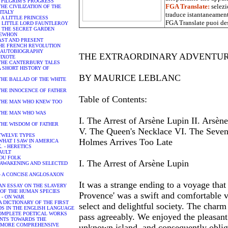
HE PILGRIM'S PROGRESS
FGA Translate:
selezi
 - THE CIVILIZATION OF THE
ITALY
traduce istantaneamente
. - A LITTLE PRINCESS
FGA Translate puoi des
H. - LITTLE LORD FAUNTLEROY
H. - THE SECRET GARDEN
EREWHON
 PAST AND PRESENT
- THE FRENCH REVOLUTION
o - AUTOBIOGRAPHY
THE EXTRAORDINARY ADVENTUR
UIXOTE
y - THE CANTERBURY TALES
 - A SHORT HISTORY OF
BY MAURICE LEBLANC
 - THE BALLAD OF THE WHITE
. - THE INNOCENCE OF FATHER
Table of Contents:
. - THE MAN WHO KNEW TOO
. - THE MAN WHO WAS
I. The Arrest of Arsène Lupin II. Arsèn
 - THE WISDOM OF FATHER
V. The Queen's Necklace VI. The Seven 
 - TWELVE TYPES
Holmes Arrives Too Late
 - WHAT I SAW IN AMERICA
 K. - HERETICS
FAULT
AYOU FOLK
I. The Arrest of Arsène Lupin
THE AWAKENING AND SELECTED
R. - A CONCISE ANGLOSAXON
It was a strange ending to a voyage tha
 - AN ESSAY ON THE SLAVERY
OF THE HUMAN SPECIES
Provence' was a swift and comfortable 
on - ON WAR
t - A DICTIONARY OF THE FIRST
select and delightful society. The cha
S IN THE ENGLISH LANGUAGE
 - COMPLETE POETICAL WORKS
pass agreeably. We enjoyed the pleasant 
- HINTS TOWARDS THE
A MORE COMPREHENSIVE
unknown island, and consequently oblige