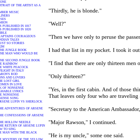
PONE
PORTRAIT OF THE ARTIST AS A
"Thirdly, he is blonde."
HAMBER MUSIC
BLINERS
YSSES
YMION
"Well?"
MS PUBLISHED IN 1817
MS PUBLISHED IN 1820
BIBLE
"Then we have only to peruse the passen
 - CAPTAINS COURAGEOUS
- INDIAN TALES
- JUST SO STORIES
 KIM
I had that list in my pocket. I took it o
- THE JUNGLE BOOK
 - THE MAN WHO WOULD BE
 - THE SECOND JUNGLE BOOK
"I find that there are only thirteen men
 THE RAINBOW
 THE WHITE PEACOCK
TWILIGHT IN ITALY
 AARON'S ROD
"Only thirteen?"
- SONS AND LOVERS
 THE LOST GIRL
 WOMEN IN LOVE
OOK OF NONSENSE
"Yes, in the first cabin. And of those t
AUGHABLE LYRICS
ORE NONSENSE
That leaves only four who are traveling 
ONSENSE SONG
 - ARSENE LUPIN VS SHERLOCK
"Secretary to the American Ambassador,
 - THE ADVENTURES OF ARSENE
 - THE CONFESSIONS OF ARSENE
"Major Rawson," I continued.
 - THE HOLLOW NEEDLE
 - THE RETURN OF ARSENE LUPIN
HOW TO SING
 THE MAN WITH THE BLACK
"He is my uncle," some one said.
 THE MYSTERY OF THE YELLOW