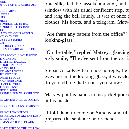
PONE
blue silk, tied the tassels in a knot, and
PORTRAIT OF THE ARTIST AS A
window with his usual confident step, tur
HAMBER MUSIC
BLINERS
and rang the bell loudly. It was at once
YSSES
YMION
clothes, his boots, and a telegram. Matv
MS PUBLISHED IN 1817
MS PUBLISHED IN 1820
BIBLE
"Are there any papers from the office?"
 - CAPTAINS COURAGEOUS
- INDIAN TALES
looking-glass.
- JUST SO STORIES
 KIM
- THE JUNGLE BOOK
 - THE MAN WHO WOULD BE
"On the table," replied Matvey, glancing
 - THE SECOND JUNGLE BOOK
a sly smile, "They've sent from the carr
 THE RAINBOW
 THE WHITE PEACOCK
TWILIGHT IN ITALY
 AARON'S ROD
Stepan Arkadyevitch made no reply, he m
- SONS AND LOVERS
 THE LOST GIRL
eyes met in the looking-glass, it was c
 WOMEN IN LOVE
OOK OF NONSENSE
do you tell me that? don't you know?"
AUGHABLE LYRICS
ORE NONSENSE
ONSENSE SONG
Matvey put his hands in his jacket pocke
 - ARSENE LUPIN VS SHERLOCK
at his master.
 - THE ADVENTURES OF ARSENE
 - THE CONFESSIONS OF ARSENE
"I told them to come on Sunday, and till
 - THE HOLLOW NEEDLE
 - THE RETURN OF ARSENE LUPIN
prepared the sentence beforehand.
HOW TO SING
 THE MAN WITH THE BLACK
 THE MYSTERY OF THE YELLOW