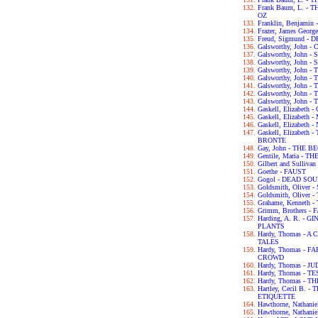
Frank Baum, L. 
OZ
Franklin, Benjam
Frazer, James Geo
Freud, Sigmund 
Galsworthy, John
Galsworthy, John -
Galsworthy, John 
Galsworthy, John 
Galsworthy, John
Galsworthy, John 
Galsworthy, John 
Galsworthy, John 
Gaskell, Elizabet
Gaskell, Elizabet
Gaskell, Elizabet
Gaskell, Elizabet
BRONTE
Gay, John - THE 
Gentile, Maria - 
Gilbert and Sulliva
Goethe - FAUST
Gogol - DEAD SO
Goldsmith, Olive
Goldsmith, Olive
Grahame, Kenneth
Grimm, Brothers -
Harding, A. R. -
PLANTS
Hardy, Thomas -
TALES
Hardy, Thomas -
CROWD
Hardy, Thomas - 
Hardy, Thomas - 
Hardy, Thomas -
Hartley, Cecil B.
ETIQUETTE
Hawthorne, Nathan
Hawthorne, Nathan