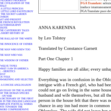
HE PILGRIM'S PROGRESS
FGA Translate:
selezi
 - THE CIVILIZATION OF THE
ITALY
traduce istantaneamente
. - A LITTLE PRINCESS
FGA Translate puoi des
H. - LITTLE LORD FAUNTLEROY
H. - THE SECRET GARDEN
EREWHON
 PAST AND PRESENT
- THE FRENCH REVOLUTION
o - AUTOBIOGRAPHY
ANNA KARENINA
UIXOTE
y - THE CANTERBURY TALES
 - A SHORT HISTORY OF
by Leo Tolstoy
 - THE BALLAD OF THE WHITE
. - THE INNOCENCE OF FATHER
Translated by Constance Garnett
. - THE MAN WHO KNEW TOO
. - THE MAN WHO WAS
Part One Chapter 1
 - THE WISDOM OF FATHER
 - TWELVE TYPES
Happy families are all alike; every unh
 - WHAT I SAW IN AMERICA
 K. - HERETICS
FAULT
AYOU FOLK
Everything was in confusion in the Obl
THE AWAKENING AND SELECTED
intrigue with a French girl, who had be
R. - A CONCISE ANGLOSAXON
could not go on living in the same house
 - AN ESSAY ON THE SLAVERY
OF THE HUMAN SPECIES
husband and wife themselves, but all th
on - ON WAR
t - A DICTIONARY OF THE FIRST
person in the house felt that there was n
S IN THE ENGLISH LANGUAGE
 - COMPLETE POETICAL WORKS
chance in any inn had more in common w
- HINTS TOWARDS THE
A MORE COMPREHENSIVE
Oblonskys. The wife did not leave her 