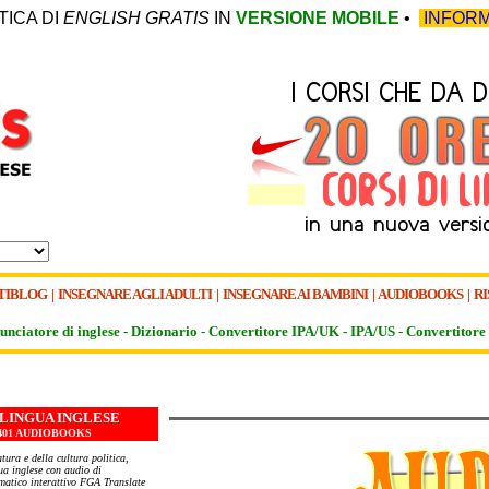
TICA DI
ENGLISH GRATIS
IN
VERSIONE MOBILE
•
INFORM
TIBLOG
|
INSEGNARE AGLI ADULTI
|
INSEGNARE AI BAMBINI
|
AUDIOBOOKS
|
RI
unciatore di inglese -
Dizionario -
Convertitore IPA/UK
-
IPA/US
-
Convertitore 
N LINGUA INGLESE
 - 401 AUDIOBOOKS
atura e della cultura politica,
gua inglese con audio di
matico interattivo FGA Translate