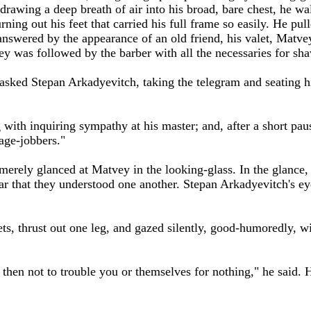
, drawing a deep breath of air into his broad, bare chest, he wa
ning out his feet that carried his full frame so easily. He pul
 answered by the appearance of an old friend, his valet, Matvey
ey was followed by the barber with all the necessaries for sha
 asked Stepan Arkadyevitch, taking the telegram and seating h
 with inquiring sympathy at his master; and, after a short pa
iage-jobbers."
erely glanced at Matvey in the looking-glass. In the glance, 
lear that they understood one another. Stepan Arkadyevitch's 
ts, thrust out one leg, and gazed silently, good-humoredly, wi
 then not to trouble you or themselves for nothing," he said.