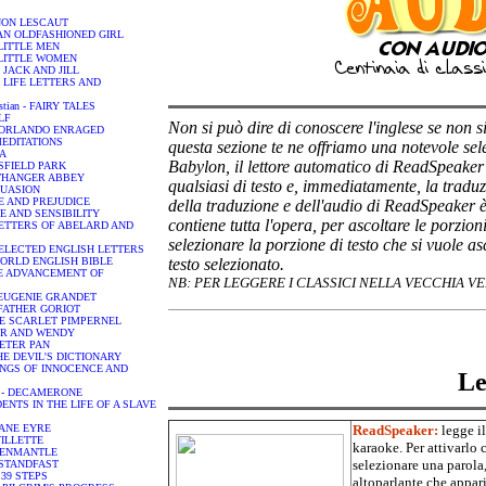
ANON LESCAUT
 - AN OLDFASHIONED GIRL
- LITTLE MEN
 - LITTLE WOMEN
 - JACK AND JILL
y - LIFE LETTERS AND
istian - FAIRY TALES
LF
Non si può dire di conoscere l'inglese se non si
o - ORLANDO ENRAGED
- MEDITATIONS
questa sezione te ne offriamo una notevole sel
MA
Babylon, il lettore automatico di ReadSpeaker 
ANSFIELD PARK
ORTHANGER ABBEY
qualsiasi di testo e, immediatamente, la traduz
RSUASION
IDE AND PREJUDICE
della traduzione e dell'audio di ReadSpeaker è 
NSE AND SENSIBILITY
contiene tutta l'opera, per ascoltare le porzion
 - LETTERS OF ABELARD AND
selezionare la porzione di testo che si vuole a
 - SELECTED ENGLISH LETTERS
E WORLD ENGLISH BIBLE
testo selezionato.
 THE ADVANCEMENT OF
NB:
PER LEGGERE I CLASSICI NELLA VECCHIA 
 - EUGENIE GRANDET
 - FATHER GORIOT
 THE SCARLET PIMPERNEL
ETER AND WENDY
 PETER PAN
 THE DEVIL'S DICTIONARY
 SONGS OF INNOCENCE AND
Le
nni - DECAMERONE
CIDENTS IN THE LIFE OF A SLAVE
- JANE EYRE
ReadSpeaker:
legge i
 VILLETTE
karaoke. Per attivarlo 
REENMANTLE
selezionare una parola,
R STANDFAST
E 39 STEPS
altoparlante che appari