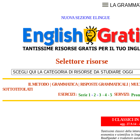
LA GRAMMA
NUOVA SEZIONE ELINGUE
Selettore risorse
IL METODO
|
GRAMMATICA
|
RISPOSTE GRAMMATICALI
|
MUL
SOTTOTITOLATI
ESERCIZI :
SERVIZI:
Serie 1
-
2
-
3
-
4
-
5
Pron
I CLASSICI I
agg. 27.9.14
Tantissimi classici della letter
economica e scientifica in lin
ReadSpeaker e traduttore auto