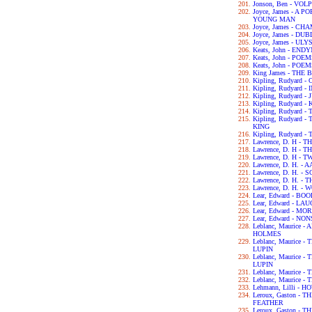
Jonson, Ben - VOL
Joyce, James - A 
YOUNG MAN
Joyce, James - C
Joyce, James - DU
Joyce, James - UL
Keats, John - END
Keats, John - POE
Keats, John - POE
King James - THE 
Kipling, Rudyard
Kipling, Rudyard 
Kipling, Rudyard 
Kipling, Rudyard -
Kipling, Rudyard 
Kipling, Rudyard
KING
Kipling, Rudyard
Lawrence, D. H -
Lawrence, D. H -
Lawrence, D. H - 
Lawrence, D. H. -
Lawrence, D. H. 
Lawrence, D. H. -
Lawrence, D. H. -
Lear, Edward - B
Lear, Edward - L
Lear, Edward - M
Lear, Edward - N
Leblanc, Maurice
HOLMES
Leblanc, Maurice
LUPIN
Leblanc, Maurice
LUPIN
Leblanc, Maurice
Leblanc, Maurice
Lehmann, Lilli - 
Leroux, Gaston -
FEATHER
Leroux, Gaston -