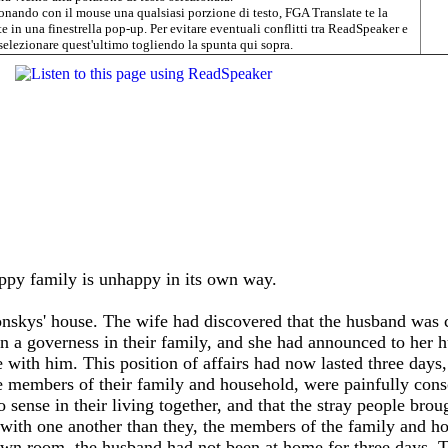
onando con il mouse una qualsiasi porzione di testo, FGA Translate te la
 in una finestrella pop-up. Per evitare eventuali conflitti tra ReadSpeaker e
elezionare quest'ultimo togliendo la spunta qui sopra.
appy family is unhappy in its own way.
onskys' house. The wife had discovered that the husband was 
en a governess in their family, and she had announced to her 
 with him. This position of affairs had now lasted three days,
e members of their family and household, were painfully consc
o sense in their living together, and that the stray people brou
ith one another than they, the members of the family and ho
own room, the husband had not been at home for three days. T