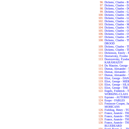
Dickens, Charles 
Dickens, Charles 
Dickens, Charles 
Dickens, Charles 
Dickens, Charles 
Dickens, Charles 
Dickens, Charles -
Dickens, Charles
Dickens, Charles 
Dickens, Charles -
Dickens, Charles
Dickens, Charles 
Dickens, Charles
DROOD
Dickens, Charles 
Dickens, Charles 
Dickinson, Emily 
Dostoevsky, Fyod
Dostoyevsky, Fyod
KARAMAZOV
Du Maurier, George
Dumas, Alexandre
Dumas, Alexandre
Dumas, Alexandre
Eliot, George - D
Eliot, George - 
Eliot, George - S
Eliot, George - T
Engels, Frederick
WORKING-CLASS I
Equiano - AUTOB
Esopo - FABLES
Fenimore Cooper, 
MOHICANS
Fielding, Henry -
France, Anatole - T
France, Anatole -
France, Anatole -
France, Anatole -
BLUEBEARD
Frank Baum, L. -