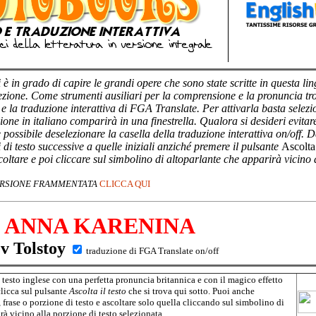
 è in grado di capire le grandi opere che sono state scritte in questa ling
ezione. Come strumenti ausiliari per la comprensione e la pronuncia trov
e la traduzione interattiva di FGA Translate. Per attivarla basta selez
ione in italiano comparirà in una finestrella. Qualora si desideri evita
possibile deselezionare la casella della traduzione interattiva on/off. 
i di testo successive a quelle iniziali anziché premere il pulsante
Ascolta 
scoltare e poi cliccare sul simbolino di altoparlante che apparirà vicino 
VERSIONE FRAMMENTATA
CLICCA QUI
ANNA KARENINA
v Tolstoy
traduzione di FGA Translate on/off
l testo inglese con una perfetta pronuncia britannica e con il magico effetto
clicca sul pulsante
Ascolta il testo
che si trova qui sotto. Puoi anche
 frase o porzione di testo e ascoltare solo quella cliccando sul simbolino di
rà vicino alla porzione di testo selezionata.