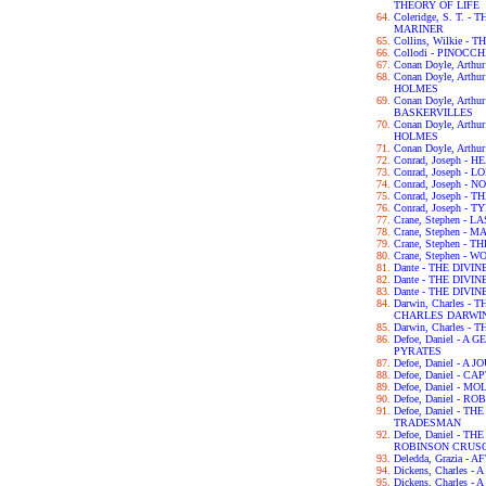
THEORY OF LIFE
Coleridge, S. T. 
MARINER
Collins, Wilkie 
Collodi - PINOCCH
Conan Doyle, Arth
Conan Doyle, Art
HOLMES
Conan Doyle, Arth
BASKERVILLES
Conan Doyle, Art
HOLMES
Conan Doyle, Arth
Conrad, Joseph -
Conrad, Joseph - L
Conrad, Joseph -
Conrad, Joseph -
Conrad, Joseph - 
Crane, Stephen - 
Crane, Stephen - 
Crane, Stephen -
Crane, Stephen - 
Dante - THE DIVI
Dante - THE DIV
Dante - THE DIV
Darwin, Charles 
CHARLES DARWI
Darwin, Charles -
Defoe, Daniel - 
PYRATES
Defoe, Daniel - 
Defoe, Daniel - C
Defoe, Daniel - 
Defoe, Daniel - 
Defoe, Daniel - 
TRADESMAN
Defoe, Daniel - 
ROBINSON CRUS
Deledda, Grazia -
Dickens, Charles 
Dickens, Charles -