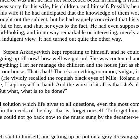
nd was sorry for his wife, his children, and himself. Possibly h
 his wife if he had anticipated that the knowledge of them w
hought out the subject, but he had vaguely conceived that his
ul to her, and shut her eyes to the fact. He had even supposed
-looking, and in no way remarkable or interesting, merely 
n indulgent view. It had turned out quite the other way.
!" Stepan Arkadyevitch kept repeating to himself, and he coul
going up till now! how well we got on! She was contented an
nything; I let her manage the children and the house just as she
n our house. That's bad! There's something common, vulgar, in
 (He vividly recalled the roguish black eyes of Mlle. Roland 
, I kept myself in hand. And the worst of it all is that she's a
 But what, what is to be done?"
l solution which life gives to all questions, even the most co
in the needs of the day--that is, forget oneself. To forget him
; he could not go back now to the music sung by the decanter
h said to himself, and getting up he put on a gray dressing-g