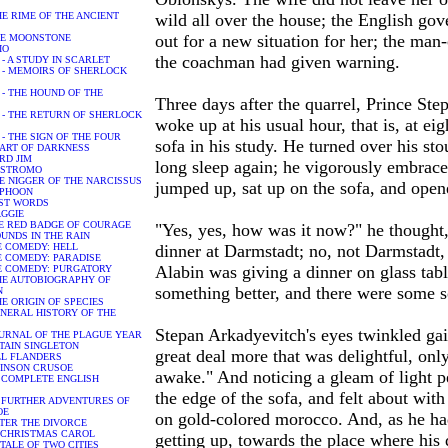
- THE RIME OF THE ANCIENT
wild all over the house; the English gov
out for a new situation for her; the man
- THE MOONSTONE
IO
the coachman had given warning.
ur - A STUDY IN SCARLET
hur - MEMOIRS OF SHERLOCK
ur - THE HOUND OF THE
Three days after the quarrel, Prince St
hur - THE RETURN OF SHERLOCK
woke up at his usual hour, that is, at ei
ur - THE SIGN OF THE FOUR
sofa in his study. He turned over his st
 HEART OF DARKNESS
ORD JIM
long sleep again; he vigorously embraced 
 NOSTROMO
 THE NIGGER OF THE NARCISSUS
jumped up, sat up on the sofa, and open
TYPHOON
LAST WORDS
MAGGIE
 THE RED BADGE OF COURAGE
"Yes, yes, how was it now?" he thought
WOUNDS IN THE RAIN
NE COMEDY: HELL
dinner at Darmstadt; no, not Darmstadt
INE COMEDY: PARADISE
Alabin was giving a dinner on glass tabl
INE COMEDY: PURGATORY
- THE AUTOBIOGRAPHY OF
something better, and there were some s
N
 THE ORIGIN OF SPECIES
A GENERAL HISTORY OF THE
Stepan Arkadyevitch's eyes twinkled gai
A JOURNAL OF THE PLAGUE YEAR
APTAIN SINGLETON
great deal more that was delightful, only
MOLL FLANDERS
ROBINSON CRUSOE
awake." And noticing a gleam of light pe
THE COMPLETE ENGLISH
the edge of the sofa, and felt about with
THE FURTHER ADVENTURES OF
OE
on gold-colored morocco. And, as he had 
 AFTER THE DIVORCE
- A CHRISTMAS CAROL
getting up, towards the place where hi
 A TALE OF TWO CITIES