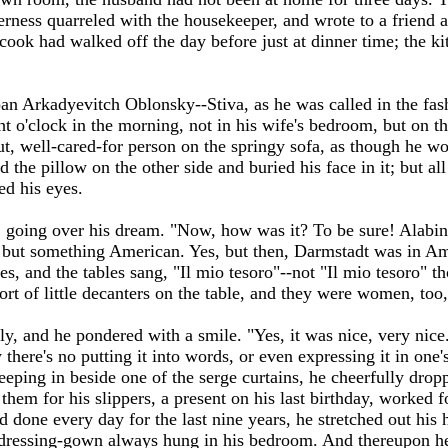
erness quarreled with the housekeeper, and wrote to a friend a
-cook had walked off the day before just at dinner time; the k
epan Arkadyevitch Oblonsky--Stiva, as he was called in the fas
ght o'clock in the morning, not in his wife's bedroom, but on t
out, well-cared-for person on the springy sofa, as though he wo
the pillow on the other side and buried his face in it; but all
ed his eyes.
, going over his dream. "Now, how was it? To be sure! Alabin
, but something American. Yes, but then, Darmstadt was in Am
es, and the tables sang, "Il mio tesoro"--not "Il mio tesoro" t
ort of little decanters on the table, and they were women, to
ly, and he pondered with a smile. "Yes, it was nice, very nice
 there's no putting it into words, or even expressing it in one'
eping in beside one of the serge curtains, he cheerfully dropp
 them for his slippers, a present on his last birthday, worked 
done every day for the last nine years, he stretched out his 
s dressing-gown always hung in his bedroom. And thereupon h