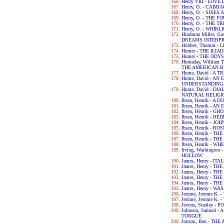
Henry VIII - LOV
Henry, O. - CABB
Henry, O. - SIXES
Henry, O. - THE 
Henry, O. - THE 
Henry, O. - WHIRL
Hindman Miller, G
DREAMS INTERP
Hobbes, Thomas -
Homer - THE ILIAD
Homer - THE ODY
Hornaday, William
THE AMERICAN B
Hume, David - A
Hume, David - A
UNDERSTANDING
Hume, David - D
NATURAL RELIGI
Ibsen, Henrik - A 
Ibsen, Henrik - 
Ibsen, Henrik - GH
Ibsen, Henrik - H
Ibsen, Henrik - 
Ibsen, Henrik - 
Ibsen, Henrik - 
Ibsen, Henrik - 
Ibsen, Henrik - 
Irving, Washingto
HOLLOW
James, Henry - IT
James, Henry - T
James, Henry - T
James, Henry - T
James, Henry - T
James, Henry - 
Jerome, Jerome K.
Jerome, Jerome K
Jevons, Stanley 
Johnson, Samuel 
TONGUE
Jonson, Ben - TH