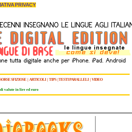
ATIVA PRIVACY
SORSE SFIZIOSE
|
ARTICOLI
|
TIPS
|
TESTI PARALLELI
|
VIDEO
di valute in lire ed euro