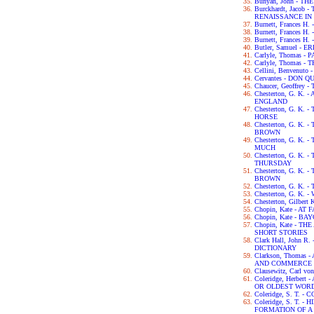
Bunyan, John - T
Burckhardt, Jacob
RENAISSANCE IN 
Burnett, Frances H
Burnett, Frances 
Burnett, Frances 
Butler, Samuel - 
Carlyle, Thomas -
Carlyle, Thomas 
Cellini, Benvenut
Cervantes - DON Q
Chaucer, Geoffre
Chesterton, G. K.
ENGLAND
Chesterton, G. K.
HORSE
Chesterton, G. K
BROWN
Chesterton, G. K
MUCH
Chesterton, G. K
THURSDAY
Chesterton, G. K.
BROWN
Chesterton, G. K.
Chesterton, G. K.
Chesterton, Gilbert
Chopin, Kate - AT 
Chopin, Kate - B
Chopin, Kate - 
SHORT STORIES
Clark Hall, John 
DICTIONARY
Clarkson, Thomas
AND COMMERCE 
Clausewitz, Carl v
Coleridge, Herber
OR OLDEST WORD
Coleridge, S. T.
Coleridge, S. T. 
FORMATION OF 