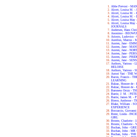
Abbe Prevost - M
Alcott, Louisa M.
Alcott, Louisa M. 
Alcott, Louisa M.
Alcott, Louisa May
Alcott, Louisa Ma
JOURNALS
Andersen, Hans Chr
Anonimo - BEOWU
Ariosto, Ludovic
Aurelius, Marcus 
Austen, Jane - EM
Austen, Jane - M
Austen, Jane - N
Austen, Jane - PE
Austen, Jane - PR
Austen, Jane - SE
Authors, Various
HELOISE
Authors, Various
Autori Vari - TH
Bacon, Francis -
LEARNING
Balzac, Honore de
Balzac, Honore de
Baroness Orczy -
Barrie, J. M. - P
Barrie, James M. -
Bierce, Ambrose -
Blake, William -
EXPERIENCE
Boccaccio, Giova
Brent, Linda - IN
GIRL
Bronte, Charlotte 
Bronte, Charlotte -
Buchan, John - G
Buchan, John - M
Buchan, John - TH