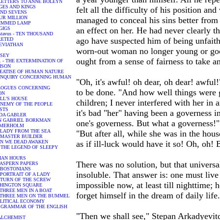
E LETTERS TO ANNE BOLEYN
AGES AND KINGS
felt all the difficulty of his position a
 AND SEVENS
FOUR MILLION
managed to conceal his sins better from
TRIMMED LAMP
IGIGS
an effect on her. He had never clearly t
ustavus - TEN THOUSAND
ago have suspected him of being unfaithf
RETED
 LEVIATHAN
worn-out woman no longer young or good
SSEY
ought from a sense of fairness to take a
 T. - THE EXTERMINATION OF
ISON
 TREATISE OF HUMAN NATURE
N ENQUIRY CONCERNING HUMAN
"Oh, it's awful! oh dear, oh dear! awful
IALOGUES CONCERNING
to be done. "And how well things were 
ON
DOLL'S HOUSE
children; I never interfered with her in a
AN ENEMY OF THE PEOPLE
OSTS
it's bad "her" having been a governess i
EDDA GABLER
JOHN GABRIEL BORKMAN
one's governess. But what a governess!"
ROSMERHOLM
THE LADY FROM THE SEA
"But after all, while she was in the house
THE MASTER BUILDER
WHEN WE DEAD AWAKEN
as if ill-luck would have it so! Oh, oh!
n - THE LEGEND OF SLEEPY
ALIAN HOURS
There was no solution, but that universa
HE ASPERN PAPERS
HE BOSTONIANS
insoluble. That answer is: one must live 
HE PORTRAIT OF A LADY
HE TURN OF THE SCREW
impossible now, at least till nighttime
WASHINGTON SQUARE
 - THREE MEN IN A BOAT
forget himself in the dream of daily life.
. - THREE MEN ON THE BUMMEL
- POLITICAL ECONOMY
- A GRAMMAR OF THE ENGLISH
"Then we shall see," Stepan Arkadyevitc
E ALCHEMIST