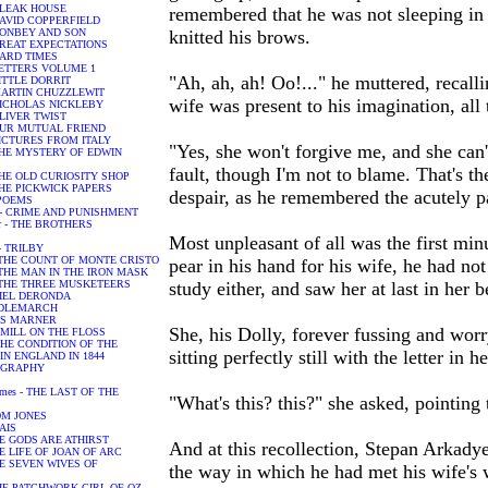
- BLEAK HOUSE
remembered that he was not sleeping in h
- DAVID COPPERFIELD
- DONBEY AND SON
knitted his brows.
- GREAT EXPECTATIONS
- HARD TIMES
- LETTERS VOLUME 1
"Ah, ah, ah! Oo!..." he muttered, recall
 LITTLE DORRIT
 - MARTIN CHUZZLEWIT
wife was present to his imagination, all 
- NICHOLAS NICKLEBY
 OLIVER TWIST
 - OUR MUTUAL FRIEND
- PICTURES FROM ITALY
"Yes, she won't forgive me, and she can't
 - THE MYSTERY OF EDWIN
fault, though I'm not to blame. That's th
- THE OLD CURIOSITY SHOP
- THE PICKWICK PAPERS
despair, as he remembered the acutely pa
- POEMS
or - CRIME AND PUNISHMENT
or - THE BROTHERS
Most unpleasant of all was the first m
 - TRILBY
 - THE COUNT OF MONTE CRISTO
pear in his hand for his wife, he had no
 - THE MAN IN THE IRON MASK
 - THE THREE MUSKETEERS
study either, and saw her at last in her 
ANIEL DERONDA
MIDDLEMARCH
ILAS MARNER
She, his Dolly, forever fussing and worr
HE MILL ON THE FLOSS
 - THE CONDITION OF THE
sitting perfectly still with the letter in
N ENGLAND IN 1844
IOGRAPHY
James - THE LAST OF THE
"What's this? this?" she asked, pointing t
 TOM JONES
HAIS
 THE GODS ARE ATHIRST
And at this recollection, Stepan Arkadyev
 THE LIFE OF JOAN OF ARC
 THE SEVEN WIVES OF
the way in which he had met his wife's 
 THE PATCHWORK GIRL OF OZ