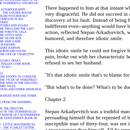
- THE WONDERFUL WIZARD OF
There happened to him at that instant 
in - AUTOBIOGRAPHY
rge - THE GOLDEN BOUGH
very disgraceful. He did not succeed in 
- DREAM PSYCHOLOGY
discovery of his fault. Instead of being
 - COMPLETE PLAYS
 STRIFE
indifferent even--anything would have be
- STUDIES AND ESSAYS
- THE FIRST AND THE LAST
action, reflected Stepan Arkadyevitch, w
 - THE FORSYTE SAGA
- THE LITTLE MAN
humored, and therefore idiotic smile.
- THE SILVER BOX
- THE SKIN GAME
h - CRANFORD
h - MARY BARTON
This idiotic smile he could not forgive 
h - NORTH AND SOUTH
h - THE LIFE OF CHARLOTTE
pain, broke out with her characteristic 
BEGGAR'S OPERA
refused to see her husband.
THE ITALIAN COOK BOOK
n - PLAYS
ULS
"It's that idiotic smile that's to blame f
r - SHE STOOPS TO CONQUER
r - THE VICAR OF WAKEFIELD
 - THE WIND IN THE WILLOWS
"But what's to be done? What's to be do
 FAIRY TALES
 GINSENG AND OTHER MEDICINAL
 A CHANGED MAN AND OTHER
Chapter 2
 FAR FROM THE MADDING
JUDE THE OBSCURE
Stepan Arkadyevitch was a truthful man 
TESS OF THE D'URBERVILLES
 THE MAYOR OF CASTERBRIDGE
persuading himself that he repented of h
 - THE GENTLEMEN'S BOOK OF
susceptible man of thirty-four, was not 
iel - LITTLE MASTERPIECES
iel - THE SCARLET LETTER
a year younger than himself. All he repe