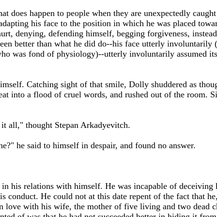
what does happen to people when they are unexpectedly caught
adapting his face to the position in which he was placed towa
 hurt, denying, defending himself, begging forgiveness, instea
en better than what he did do--his face utterly involuntarily (
ho was fond of physiology)--utterly involuntarily assumed its
himself. Catching sight of that smile, Dolly shuddered as thou
heat into a flood of cruel words, and rushed out of the room. S
or it all," thought Stepan Arkadyevitch.
ne?" he said to himself in despair, and found no answer.
in his relations with himself. He was incapable of deceiving
is conduct. He could not at this date repent of the fact that h
in love with his wife, the mother of five living and two dead c
nted of was that he had not succeeded better in hiding it from